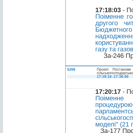
17:18:03
- П
Поіменне го
другого чи
Бюджетного
надходженн
користуван
газу та газо
За-246 П
5266
Проект Постанови 
сільськогосподарсько
17:18:18 -17:36:40
17:20:17
- П
Поіменне 
процедур
парламентсь
сільського
моделі" (21 
За-177 Пр