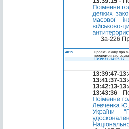
13:39:15
- П
Поіменне го
деяких зако
масової ін
військово-
антитерорист
За-226 П
4815
Проект Закону про в
процедури застосува
13:39:31 -14:05:17
13:39:47-13:
13:41:37-13:
13:42:13-13:
13:43:36
- П
Поіменне го
Левченка Ю.
України "
удоскона
Національн