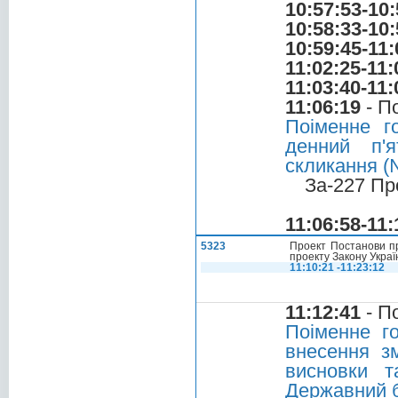
10:57:53-10:
10:58:33-10:
10:59:45-11:
11:02:25-11:
11:03:40-11:
11:06:19
- П
Поіменне г
денний п'я
скликання (
За-227 Пр
11:06:58-11:
5323
Проект Постанови пр
проекту Закону Украї
11:10:21 -11:23:12
11:12:41
- П
Поіменне г
внесення з
висновки т
Державний б