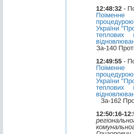
12:48:32
- П
Поіменне 
процедурою
України "Пр
теплових 
відновлюван
За-140 Прот
12:49:55
- П
Поіменне 
процедурою
України "Пр
теплових 
відновлюван
За-162 Пр
12:50:16-12:
регіональ
комунальн
Григорович