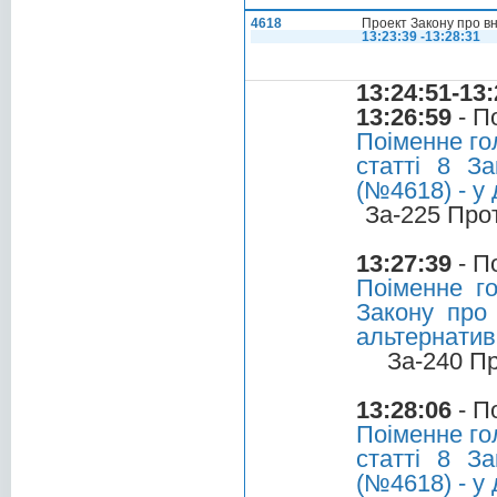
4618
Проект Закону про вн
13:23:39 -13:28:31
13:24:51-13:
13:26:59
- П
Поіменне го
статті 8 З
(№4618) - у 
За-225 Про
13:27:39
- П
Поіменне г
Закону про 
альтернатив
За-240 П
13:28:06
- П
Поіменне го
статті 8 З
(№4618) - у 