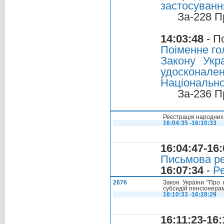
застосуванн
За-228 П
14:03:48
- П
Поіменне го
Закону Укр
удоскона
Національно
За-236 П
Реєстрація народних 
16:04:35 -16:10:33
16:04:47-16:
Письмова ре
16:07:34
-
Ре
2676
Закон України "Про 
субсидій пенсіонерам
16:10:33 -16:28:29
16:11:23-16: