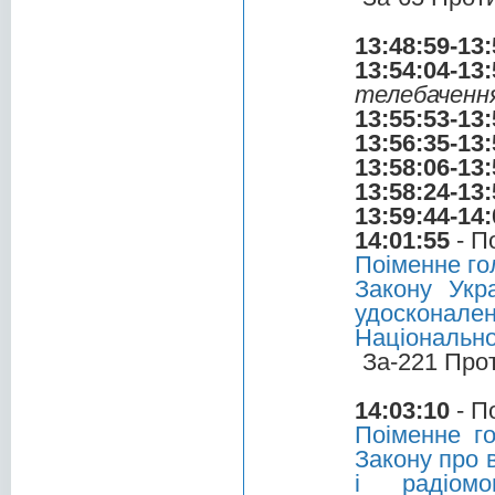
13:48:59-13:
13:54:04-13:
телебачення
13:55:53-13:
13:56:35-13:
13:58:06-13:
13:58:24-13:
13:59:44-14:
14:01:55
- П
Поіменне го
Закону Укр
удоскона
Національно
За-221 Про
14:03:10
- П
Поіменне г
Закону про 
і радіомо