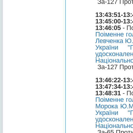
За-127 Про
13:43:51-13:
13:45:00-13:
13:46:05
- П
Поіменне го
Левченка Ю.
України "
удоскона
Національн
За-127 Про
13:46:22-13:
13:47:34-13:
13:48:31
- П
Поіменне го
Морока Ю.М.
України "
удоскона
Національн
За-65 Прот