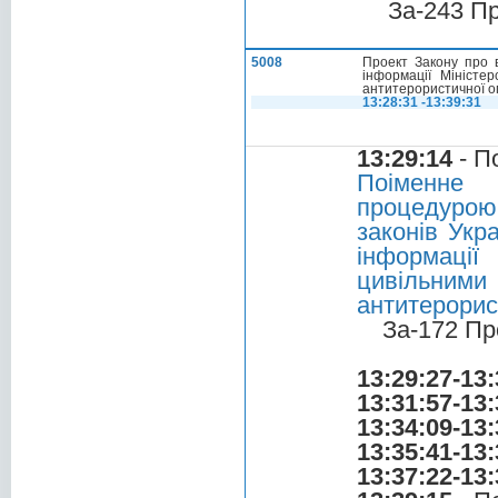
За-243 П
5008
Проект Закону про в
інформації Міністе
антитерористичної о
13:28:31 -13:39:31
13:29:14
- П
Поіменне 
процедурою
законів Укр
інформації
цивільни
антитерорис
За-172 Пр
13:29:27-13:
13:31:57-13:
13:34:09-13:
13:35:41-13:
13:37:22-13: