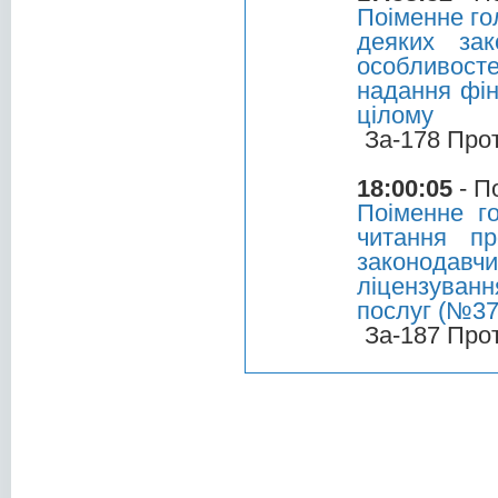
Поіменне го
деяких зак
особливост
надання фін
цілому
За-178 Про
18:00:05
- П
Поіменне г
читання п
законодавчи
ліцензуванн
послуг (№37
За-187 Про