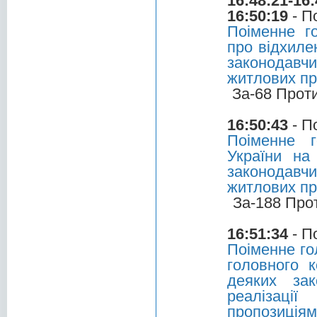
16:48:21-16:
16:50:19
- П
Поіменне г
про відхиле
законодавч
житлових пр
За-68 Прот
16:50:43
- П
Поіменне 
України на
законодавч
житлових пр
За-188 Про
16:51:34
- П
Поіменне го
головного 
деяких зак
реалізаці
пропозиціям