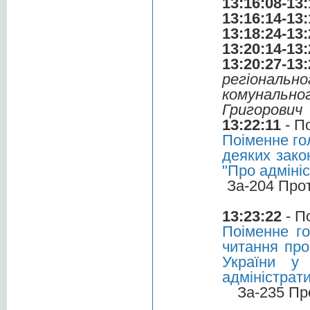
13:16:08-13:
13:16:14-13:
13:18:24-13:
13:20:14-13:
13:20:27-13:
регіональ
комунальн
Григорович
13:22:11
- П
Поіменне го
деяких зако
"Про адмініс
За-204 Про
13:23:22
- П
Поіменне г
читання про
України у
адміністрат
За-235 Пр