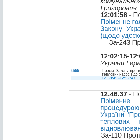
комунальн
Григорович
12:01:58
- П
Поіменне го
Закону Укр
(щодо удоск
За-243 П
12:02:15-12:
України Гер
4555
Проект Закону про в
теплових насосів до 
12:39:49 -12:52:43
12:46:37
- П
Поіменне 
процедурою
України "Пр
теплових 
відновлюван
За-110 Прот