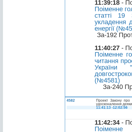
11:39:18
- П
Поіменне го
статті 19 
укладення д
енергії (№45
За-192 Про
11:40:27
- П
Поіменне г
читання про
України 
довгострок
(№4581)
За-240 П
4582
Проект Закону про 
удосконалення деяки
11:41:13 -12:02:56
11:42:34
- П
Поіменне 