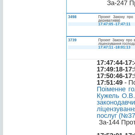
За-247 П
3498
Проект Закону про 
деривативів)
17:47:05 -17:47:11
3739
Проект Закону про 
ліцензування господа
17:47:11 -18:01:13
17:47:44-17:
17:49:18-17:
17:50:46-17:
17:51:49
- П
Поіменне г
Кужель О.В.
законодавчи
ліцензуванн
послуг (№37
За-144 Про