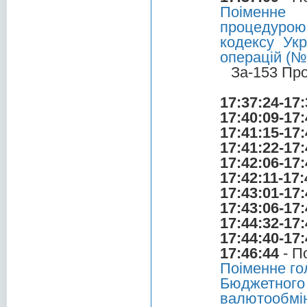
Поіменне 
процедурою 
кодексу Укр
операцій (№
За-153 Пр
17:37:24-17:
17:40:09-17:
17:41:15-17:
17:41:22-17:
17:42:06-17:
17:42:11-17:
17:43:01-17:
17:43:06-17:
17:44:32-17:
17:44:40-17:
17:46:44
- П
Поіменне го
Бюджетного
валютообмін