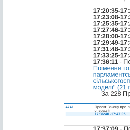
17:20:35-17:
17:23:08-17:
17:25:35-17:
17:27:46-17:
17:28:00-17:
17:29:49-17:
17:31:48-17:
17:33:25-17:
17:36:11
- П
Поіменне го
парламентсь
сільського
моделі" (21 
За-228 П
4741
Проект Закону про в
операцій
17:36:40 -17:47:05
17:37:09
- П