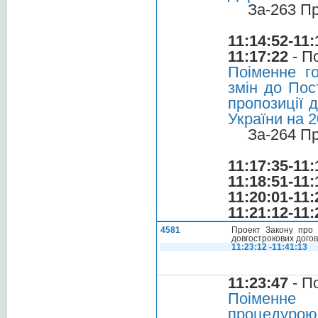
За-263 П
11:14:52-11:
11:17:22
- П
Поіменне г
змін до Пос
пропозиції 
України на 2
За-264 П
11:17:35-11:
11:18:51-11:
11:20:01-11:
11:21:12-11:
4581
Проект Закону про 
довгострокових догов
11:23:12 -11:41:13
11:23:47
- П
Поіменне 
процедурою 