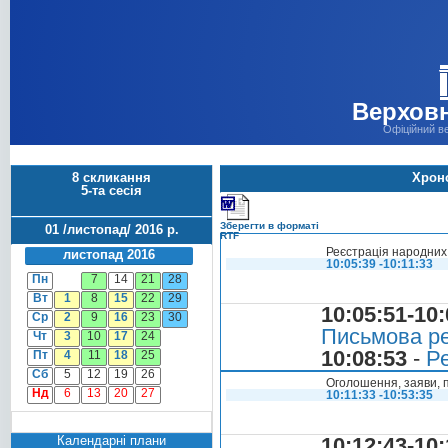
Верховн
Офіційний в
8 скликання
Хроно
5-та сесія
Зберегти в форматі
01 /листопад/ 2016 р.
RTF
Реєстрація народних 
листопад 2016
10:05:39 -10:11:33
Пн
7
14
21
28
Вт
1
8
15
22
29
10:05:51-10:
Ср
2
9
16
23
30
Письмова ре
Чт
3
10
17
24
10:08:53
-
Ре
Пт
4
11
18
25
Сб
5
12
19
26
Оголошення, заяви, п
Нд
6
13
20
27
10:11:33 -10:53:35
Календарні плани
10:12:43-10: