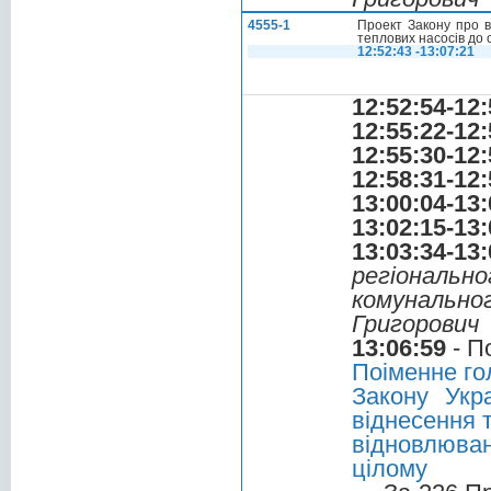
4555-1
Проект Закону про в
теплових насосів до 
12:52:43 -13:07:21
12:52:54-12:
12:55:22-12:
12:55:30-12:
12:58:31-12:
13:00:04-13:
13:02:15-13:
13:03:34-13:
регіональ
комунальн
Григорович
13:06:59
- П
Поіменне го
Закону Укр
віднесення 
відновлюва
цілому