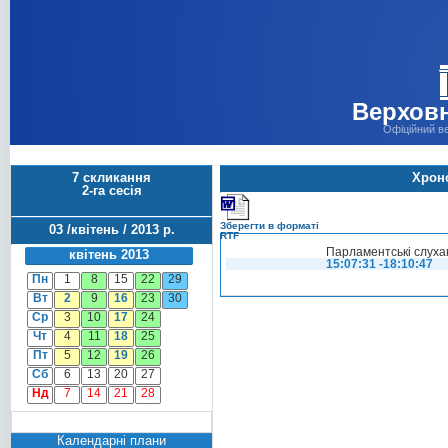
Верховн
Офіційний в
7 скликання
Хроно
2-га сесія
Зберегти в форматі
03 /квітень / 2013 р.
RTF
Парламентські слухан
квітень 2013
15:07:31 -18:10:47
Пн
1
8
15
22
29
Вт
2
9
16
23
30
Ср
3
10
17
24
Чт
4
11
18
25
Пт
5
12
19
26
Сб
6
13
20
27
Нд
7
14
21
28
Календарні плани