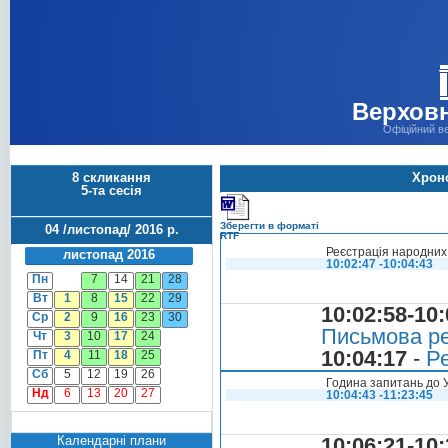
Верховн
Офіційний в
8 скликання
Хроно
5-та сесія
Зберегти в форматі
04 /листопад/ 2016 р.
RTF
Реєстрація народних 
листопад 2016
10:02:47 -10:04:43
Пн
7
14
21
28
Вт
1
8
15
22
29
10:02:58-10:
Ср
2
9
16
23
30
Письмова ре
Чт
3
10
17
24
10:04:17
-
Ре
Пт
4
11
18
25
Сб
5
12
19
26
Година запитань до 
Нд
6
13
20
27
10:04:43 -11:23:45
Календарні плани
10:06:21-10: