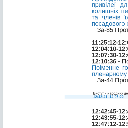
привілеї д
колишніх пе
та членів ї
посадового о
За-85 Про
11:25:12-12:
12:04:10-12:
12:07:30-12:
12:10:36
- П
Поіменне г
пленарному 
За-44 Про
Виступи народних деп
12:42:41 -14:05:22
12:42:45-12:
12:43:55-12:
12:47:12-12: