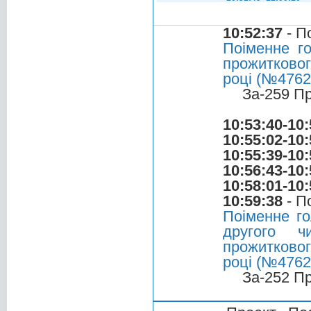
10:52:37
- П
Поіменне г
прожитковог
році (№4762)
За-259 П
10:53:40-10:
10:55:02-10:
10:55:39-10:
10:56:43-10:
10:58:01-10:
10:59:38
- П
Поіменне го
другого ч
прожитковог
році (№4762
За-252 П