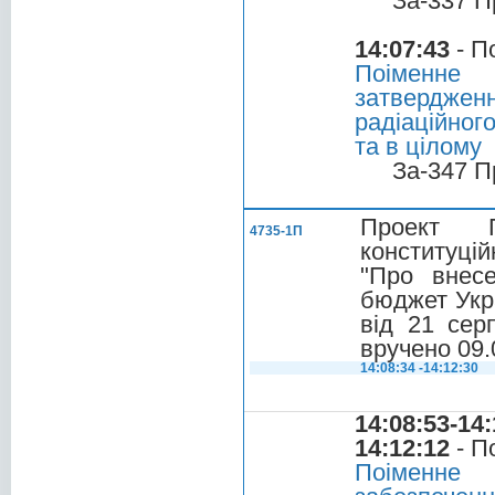
За-337 П
14:07:43
- П
Поіменне
затвердже
радіаційног
та в цілому
За-347 П
Проект П
4735-1П
конституцій
"Про внес
бюджет Укра
від 21 сер
вручено 09.
14:08:34 -14:12:30
14:08:53-14:
14:12:12
- П
Поіменне