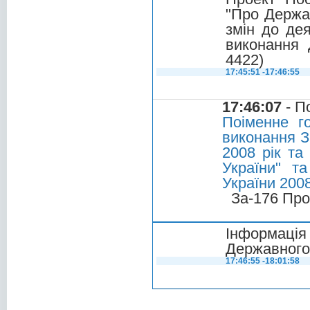
"Про Держа
змін до дея
виконання
4422)
17:45:51 -17:46:55
17:46:07
- П
Поіменне г
виконання З
2008 рік та
України" т
України 200
За-176 Про
Інформаці
Державного 
17:46:55 -18:01:58