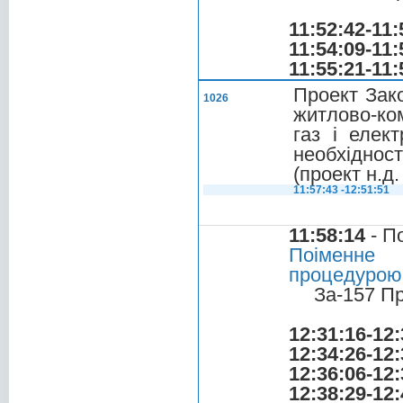
11:52:42-11:
11:54:09-11:
11:55:21-11:
Проект Зако
1026
житлово-ко
газ і елек
необхідност
(проект н.д
11:57:43 -12:51:51
11:58:14
- П
Поіменне 
процедурою
За-157 П
12:31:16-12:
12:34:26-12:
12:36:06-12:
12:38:29-12: