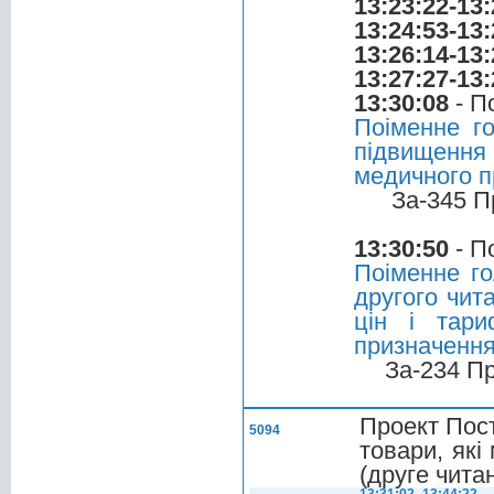
13:23:22-13:
13:24:53-13:
13:26:14-13:
13:27:27-13:
13:30:08
- П
Поіменне г
підвищення
медичного п
За-345 П
13:30:50
- П
Поіменне го
другого чит
цін і тари
призначенн
За-234 П
Проект Пос
5094
товари, які
(друге чита