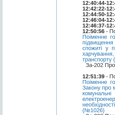
12:40:44-12:
12:42:22-12:
12:44:50-12:
12:46:04-12:
12:46:37-12:
12:50:56
- П
Поіменне г
підвищення 
спожиті у п
харчування,
транспорту (
За-202 Про
12:51:39
- П
Поіменне г
Закону про 
комунальні
електроен
необхідност
(№1026)