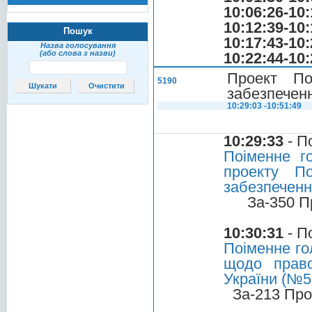
10:06:26-10:
10:12:39-10:
Пошук
10:17:43-10:
Назва голосування
(або слова з назви)
10:22:44-10:
Проект По
5190
забезпеченн
10:29:03 -10:51:49
10:29:33
- П
Поіменне г
проекту П
забезпеченн
За-350 П
10:30:31
- П
Поіменне го
щодо право
України (№51
За-213 Про