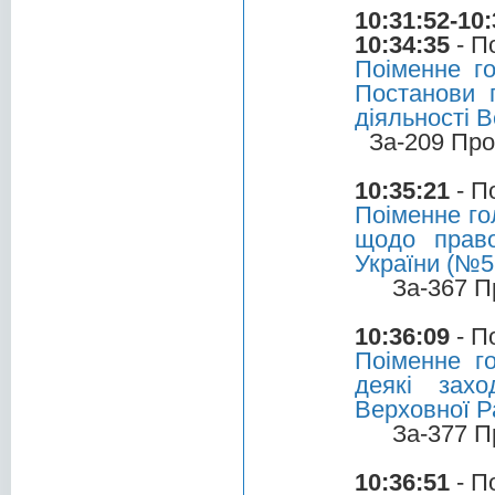
10:31:52-10:
10:34:35
- П
Поіменне г
Постанови 
діяльності 
За-209 Про
10:35:21
- П
Поіменне го
щодо право
України (№5
За-367 П
10:36:09
- П
Поіменне г
деякі захо
Верховної Р
За-377 П
10:36:51
- П