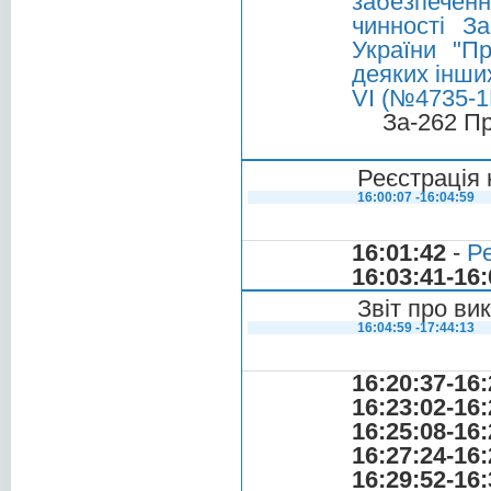
забезпеченн
чинності З
України "П
деяких інших
VI (№4735-1П
За-262 П
Реєстрація 
16:00:07 -16:04:59
16:01:42
-
Ре
16:03:41-16:
Звіт про ви
16:04:59 -17:44:13
16:20:37-16:
16:23:02-16:
16:25:08-16:
16:27:24-16:
16:29:52-16: