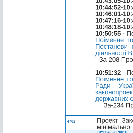
10:43:05-10:
10:44:52-10:
10:46:01-10:
10:47:16-10:
10:48:18-10:
10:50:55
- П
Поіменне г
Постанови 
діяльності 
За-208 Про
10:51:32
- П
Поіменне г
Ради Укра
законопро
державних с
За-234 П
Проект Зак
4762
мінімальної
10:51:49 -11:00:10