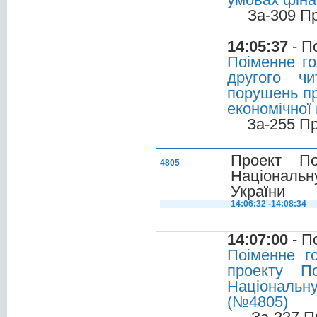
За-309 П
14:05:37
- П
Поіменне го
другого ч
порушень пр
економічної
За-255 П
Проект П
4805
Національ
України
14:06:32 -14:08:34
14:07:00
- П
Поіменне г
проекту П
Національну
(№4805)