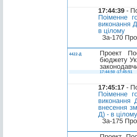
17:44:39
- П
Поіменне г
виконання Д
в цілому
За-170 Про
Проект По
4422-Д
бюджету Укр
законодавчи
17:44:50 -17:45:51
17:45:17
- П
Поіменне г
виконання 
внесення зм
Д) - в цілом
За-175 Про
Проект Пос