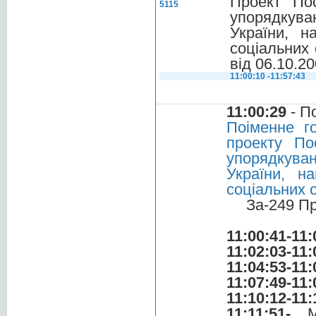
Проект По
5115
упорядкув
України, н
соціальних 
від 06.10.20
11:00:10 -11:57:43
11:00:29
- П
Поіменне г
проекту По
упорядкув
України, н
соціальних 
За-249 П
11:00:41-11:
11:02:03-11:
11:04:53-11:
11:07:49-11:
11:10:12-11:
11:11:51-...
М