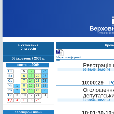
Верховн
Офіційний в
6 скликання
Хроно
5-та сесія
Зберегти в форматі
06 /жовтень / 2009 р.
RTF
Реєстрація 
жовтень 2009
09:59:49 -10:00:46
Пн
5
12
19
26
Вт
6
13
20
27
Ср
7
14
21
28
10:00:29
-
Ре
Чт
1
8
15
22
29
Оголошен
Пт
2
9
16
23
30
депутатськ
Сб
3
10
17
24
31
Нд
4
11
18
25
10:00:46 -10:29:03
10:01:30-10:
Календарні плани