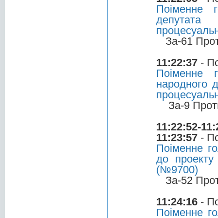
Поіменне 
депутата
процесуальн
За-61 Про
11:22:37
- П
Поіменне 
народного д
процесуальн
За-9 Прот
11:22:52-11:
11:23:57
- П
Поіменне г
до проекту
(№9700)
За-52 Про
11:24:16
- П
Поіменне го