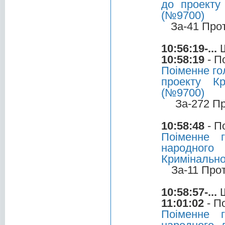
до проекту
(№9700)
За-41 Про
10:56:19-...
Ш
10:58:19
- П
Поіменне го
проекту Кр
(№9700)
За-272 П
10:58:48
- П
Поіменне 
народного
Кримінально
За-11 Про
10:58:57-...
Ш
11:01:02
- П
Поіменне 