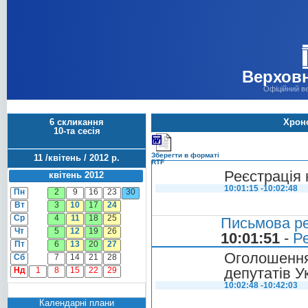
Верховн
Офіційний в
6 скликання
Хроно
10-та сесія
Зберегти в форматі
11 /квітень / 2012 р.
RTF
Реєстрація 
квітень 2012
10:01:15 -10:02:48
Пн
2
9
16
23
30
Вт
3
10
17
24
Ср
4
11
18
25
Письмова ре
Чт
5
12
19
26
10:01:51
-
Ре
Пт
6
13
20
27
Оголошенн
Сб
7
14
21
28
депутатів У
Нд
1
8
15
22
29
10:02:48 -10:42:03
Календарні плани