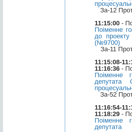
процесуальн
За-12 Про
11:15:00
- П
Поіменне г
до проекту
(№9700)
За-11 Про
11:15:08-11:
11:16:36
- П
Поіменне 
депутата 
процесуальн
За-52 Про
11:16:54-11:
11:18:29
- П
Поіменне 
депутата