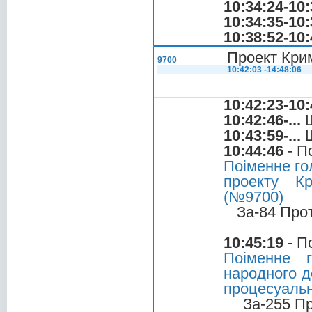
10:34:24-10:
10:34:35-10:
10:38:52-10:
Проект Крим
9700
10:42:03 -14:48:06
10:42:23-10:
10:42:46-...
Ш
10:43:59-...
Ш
10:44:46
- П
Поіменне го
проекту Кр
(№9700)
За-84 Про
10:45:19
- П
Поіменне 
народного д
процесуальн
За-255 П