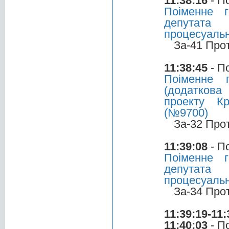
11:38:16
- П
Поіменне 
депутата 
процесуальн
За-41 Про
11:38:45
- П
Поіменне 
(додаткова
проекту Кр
(№9700)
За-32 Про
11:39:08
- П
Поіменне 
депутата 
процесуальн
За-34 Про
11:39:19-11:
11:40:03
- П