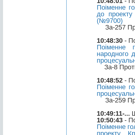
10:48:01
- П
Поіменне г
до проекту
(№9700)
За-257 П
10:48:30
- П
Поіменне 
народного д
процесуальн
За-8 Прот
10:48:52
- П
Поіменне го
процесуальн
За-259 П
10:49:11-...
Ш
10:50:43
- П
Поіменне го
проекту Кр