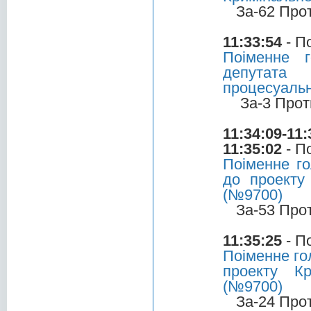
За-62 Про
11:33:54
- П
Поіменне 
депутата 
процесуальн
За-3 Прот
11:34:09-11:
11:35:02
- П
Поіменне г
до проекту
(№9700)
За-53 Про
11:35:25
- П
Поіменне го
проекту Кр
(№9700)
За-24 Про