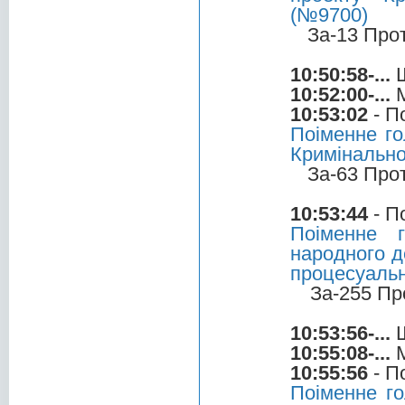
(№9700)
За-13 Про
10:50:58-...
Ш
10:52:00-...
М
10:53:02
- П
Поіменне г
Кримінально
За-63 Про
10:53:44
- П
Поіменне 
народного д
процесуальн
За-255 Пр
10:53:56-...
Ш
10:55:08-...
М
10:55:56
- П
Поіменне г