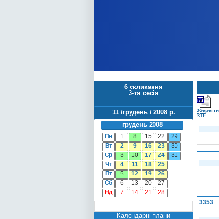
6 скликання
3-тя сесія
Зберегти
11 /грудень / 2008 р.
RTF
грудень 2008
Пн
1
8
15
22
29
Вт
2
9
16
23
30
Ср
3
10
17
24
31
Чт
4
11
18
25
Пт
5
12
19
26
Сб
6
13
20
27
Нд
7
14
21
28
3353
Календарні плани