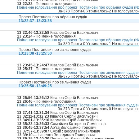
13:19:17-13:21:52
Ківалов Сергій Васильович
13:22:22
- Поіменне голосування
Поіменне голосування про проект Постанови про обрання суддів (№3
За-378 Проти-0 Утрималось-2 Не голосувало
Проект Постанови про обрання суддів
13:22:37 -13:23:38
13:22:46-13:22:58
Ківалов Сергій Васильович
13:23:24
- Поіменне голосування
Поіменне голосування про проект Постанови про обрання суддів (№3
За-380 Проти-0 Утрималось-1 Не голосувало
Проект Постанови про звільнення суддів
13:23:38 -13:25:50
13:23:45-13:24:47
Ківалов Сергій Васильович
13:25:37
- Поіменне голосування
Поіменне голосування про проект Постанови про звільнення суддів (
За-375 Проти-1 Утрималось-2 Не голосувало
Проект Постанови про звільнення суддів
13:25:50 -13:49:25
13:25:56-13:26:12
Ківалов Сергій Васильович
13:26:46
- Поіменне голосування
Поіменне голосування про проект Постанови про звільнення суддів (
За-373 Проти-0 Утрималось-0 Не голосувало
13:27:41-13:31:34
Ківалов Сергій Васильович
13:32:11-13:32:23
Ківалов Сергій Васильович
13:34:01-13:35:10
Кармазін Юрій Анатолійович
13:35:23-13:36:33
Самойлик Катерина Семенівна
13:36:45-13:37:54
Ар’єв Володимир Ігорович
13:37:57-13:39:07
Сухий Ярослав Михайлович
13:39:10-...
Іваненко Володимир Григорович
13:39:15-13:40:20
Писаренко Валерій Володимирович