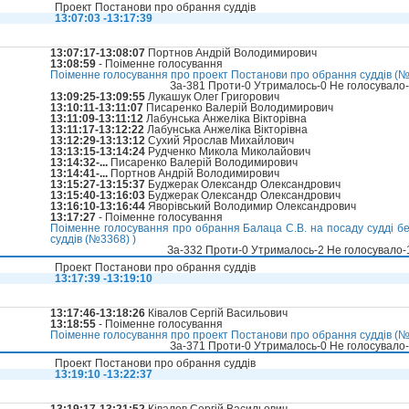
Проект Постанови про обрання суддів
13:07:03 -13:17:39
13:07:17-13:08:07
Портнов Андрій Володимирович
13:08:59
- Поіменне голосування
Поіменне голосування про проект Постанови про обрання суддів (№3
За-381 Проти-0 Утрималось-0 Не голосувало
13:09:25-13:09:55
Лукашук Олег Григорович
13:10:11-13:11:07
Писаренко Валерій Володимирович
13:11:09-13:11:12
Лабунська Анжеліка Вікторівна
13:11:17-13:12:22
Лабунська Анжеліка Вікторівна
13:12:29-13:13:12
Сухий Ярослав Михайлович
13:13:15-13:14:24
Рудченко Микола Миколайович
13:14:32-...
Писаренко Валерій Володимирович
13:14:41-...
Портнов Андрій Володимирович
13:15:27-13:15:37
Буджерак Олександр Олександрович
13:15:40-13:16:03
Буджерак Олександр Олександрович
13:16:10-13:16:44
Яворівський Володимир Олександрович
13:17:27
- Поіменне голосування
Поіменне голосування про обрання Балаца С.В. на посаду судді б
суддів (№3368) )
За-332 Проти-0 Утрималось-2 Не голосувало
Проект Постанови про обрання суддів
13:17:39 -13:19:10
13:17:46-13:18:26
Ківалов Сергій Васильович
13:18:55
- Поіменне голосування
Поіменне голосування про проект Постанови про обрання суддів (№3
За-371 Проти-0 Утрималось-0 Не голосувало
Проект Постанови про обрання суддів
13:19:10 -13:22:37