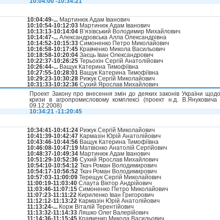
10:04:00 -10:34:21
10:04:49-...
Мартинюк Адам Іванович
10:10:54-10:12:03
Мартинюк Адам Іванович
10:13:13-10:14:04
В’язівський Володимир Михайлович
10:14:47-...
Александровська Алла Олександрівна
10:14:52-10:15:33
Симоненко Петро Миколайович
10:16:58-10:17:45
Кравченко Микола Васильович
10:18:58-10:20:04
Заєць Іван Олександрович
10:22:37-10:26:25
Терьохін Сергій Анатолійович
10:26:44-...
Ващук Катерина Тимофіївна
10:27:55-10:28:01
Ващук Катерина Тимофіївна
10:29:23-10:30:28
Рижук Сергій Миколайович
10:31:33-10:32:36
Сухий Ярослав Михайлович
Проект Закону про внесення змін до деяких законів України щодо
кризи в агропромисловому комплексі (проект н.д. В.Януковича
09.12.2008)
10:34:21 -11:20:45
10:34:41-10:41:24
Рижук Сергій Миколайович
10:41:39-10:42:47
Кармазін Юрій Анатолійович
10:43:46-10:44:56
Ващук Катерина Тимофіївна
10:46:08-10:47:19
Матвієнко Анатолій Сергійович
10:48:37-10:49:34
Мартинюк Адам Іванович
10:51:29-10:52:36
Сухий Ярослав Михайлович
10:54:10-10:54:12
Ткач Роман Володимирович
10:54:17-10:56:52
Ткач Роман Володимирович
10:57:03-11:00:09
Терещук Сергій Миколайович
11:00:19-11:03:40
Слаута Віктор Андрійович
11:03:46-11:07:15
Симоненко Петро Миколайович
11:07:23-11:11:22
Кириленко Іван Григорович
11:12:12-11:13:22
Кармазін Юрій Анатолійович
11:13:24-...
Корж Віталій Терентійович
11:13:32-11:14:33
Ляшко Олег Валерійович
11:14:36-11:15:45
Кравченко Микола Васильович