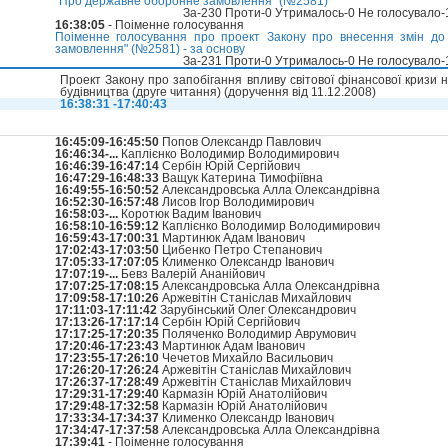
"Про державне оборонне замовлення" (№2581)
За-230 Проти-0 Утрималось-0 Не голосувало
16:38:05
- Поіменне голосування
Поіменне голосування про проект Закону про внесення змін до
замовлення" (№2581) - за основу
За-231 Проти-0 Утрималось-0 Не голосувало
Проект Закону про запобігання впливу світової фінансової кризи н
будівництва (друге читання) (доручення від 11.12.2008)
16:38:31 -17:40:43
16:45:09-16:45:50
Попов Олександр Павлович
16:46:34-...
Каплієнко Володимир Володимирович
16:46:39-16:47:14
Сербін Юрій Сергійович
16:47:29-16:48:33
Ващук Катерина Тимофіївна
16:49:55-16:50:52
Александровська Алла Олександрівна
16:52:30-16:57:48
Лисов Ігор Володимирович
16:58:03-...
Коротюк Вадим Іванович
16:58:10-16:59:12
Каплієнко Володимир Володимирович
16:59:43-17:00:31
Мартинюк Адам Іванович
17:02:43-17:03:50
Цибенко Петро Степанович
17:05:33-17:07:05
Клименко Олександр Іванович
17:07:19-...
Бевз Валерій Ананійович
17:07:25-17:08:15
Александровська Алла Олександрівна
17:09:58-17:10:26
Аржевітін Станіслав Михайлович
17:11:03-17:11:42
Зарубінський Олег Олександрович
17:13:26-17:17:14
Сербін Юрій Сергійович
17:17:25-17:20:35
Поляченко Володимир Аврумович
17:20:46-17:23:43
Мартинюк Адам Іванович
17:23:55-17:26:10
Чечетов Михайло Васильович
17:26:20-17:26:24
Аржевітін Станіслав Михайлович
17:26:37-17:28:49
Аржевітін Станіслав Михайлович
17:29:31-17:29:40
Кармазін Юрій Анатолійович
17:29:48-17:32:58
Кармазін Юрій Анатолійович
17:33:34-17:34:37
Клименко Олександр Іванович
17:34:47-17:37:58
Александровська Алла Олександрівна
17:39:41
- Поіменне голосування