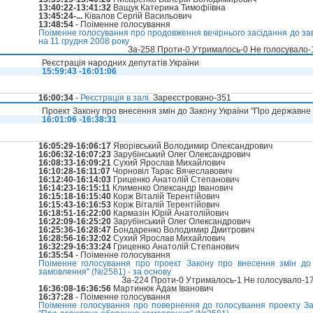
13:40:22-13:41:32
Ващук Катерина Тимофіївна
13:45:24-...
Ківалов Сергій Васильович
13:48:54
- Поіменне голосування
Поіменне голосування про продовження вечірнього засідання до з
на 11 грудня 2008 року
За-258 Проти-0 Утрималось-0 Не голосувало
Реєстрація народних депутатів України
15:59:43 -16:01:06
16:00:34
-
Реєстрація в залі.
Зареєстровано-351
Проект Закону про внесення змін до Закону України "Про державн
16:01:06 -16:38:31
16:05:29-16:06:17
Яворівський Володимир Олександрович
16:06:32-16:07:23
Зарубінський Олег Олександрович
16:08:33-16:09:21
Сухий Ярослав Михайлович
16:10:28-16:11:07
Чорновіл Тарас Вячеславович
16:12:40-16:14:03
Гриценко Анатолій Степанович
16:14:23-16:15:11
Клименко Олександр Іванович
16:15:18-16:15:40
Корж Віталій Терентійович
16:15:43-16:16:53
Корж Віталій Терентійович
16:18:51-16:22:00
Кармазін Юрій Анатолійович
16:22:09-16:25:20
Зарубінський Олег Олександрович
16:25:36-16:28:47
Бондаренко Володимир Дмитрович
16:28:56-16:32:02
Сухий Ярослав Михайлович
16:32:29-16:33:24
Гриценко Анатолій Степанович
16:35:54
- Поіменне голосування
Поіменне голосування про проект Закону про внесення змін до
замовлення" (№2581) - за основу
За-224 Проти-0 Утрималось-1 Не голосувало-1
16:36:08-16:36:56
Мартинюк Адам Іванович
16:37:28
- Поіменне голосування
Поіменне голосування про повернення до голосування проекту За