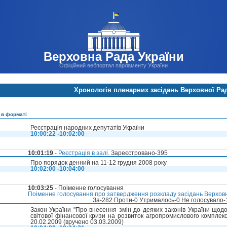
Верховна Рада України
Офіційний вебпортал парламенту України
Хронологія пленарних засідань Верховної Ра
 в форматі
Реєстрація народних депутатів України
10:00:22 -10:02:00
10:01:19
-
Реєстрація в залі.
Зареєстровано-395
Про порядок денний на 11-12 грудня 2008 року
10:02:00 -10:04:00
10:03:25
- Поіменне голосування
Поіменне голосування про затвердження розкладу засідань Верховно
За-282 Проти-0 Утрималось-0 Не голосувало
Закон України "Про внесення змін до деяких законів України щод
світової фінансової кризи на розвиток агропромислового комплек
20.02.2009 (вручено 03.03.2009)