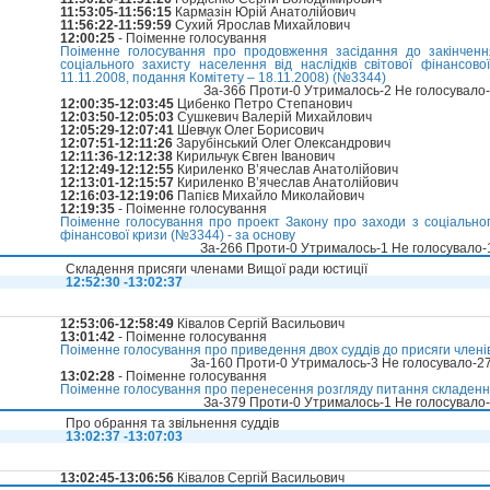
11:53:05-11:56:15
Кармазін Юрій Анатолійович
11:56:22-11:59:59
Сухий Ярослав Михайлович
12:00:25
- Поіменне голосування
Поіменне голосування про продовження засідання до закінченн
соціального захисту населення від наслідків світової фінансово
11.11.2008, подання Комітету – 18.11.2008) (№3344)
За-366 Проти-0 Утрималось-2 Не голосувало
12:00:35-12:03:45
Цибенко Петро Степанович
12:03:50-12:05:03
Сушкевич Валерій Михайлович
12:05:29-12:07:41
Шевчук Олег Борисович
12:07:51-12:11:26
Зарубінський Олег Олександрович
12:11:36-12:12:38
Кирильчук Євген Іванович
12:12:49-12:12:55
Кириленко В’ячеслав Анатолійович
12:13:01-12:15:57
Кириленко В’ячеслав Анатолійович
12:16:03-12:19:06
Папієв Михайло Миколайович
12:19:35
- Поіменне голосування
Поіменне голосування про проект Закону про заходи з соціального
фінансової кризи (№3344) - за основу
За-266 Проти-0 Утрималось-1 Не голосувало
Складення присяги членами Вищої ради юстиції
12:52:30 -13:02:37
12:53:06-12:58:49
Ківалов Сергій Васильович
13:01:42
- Поіменне голосування
Поіменне голосування про приведення двох суддів до присяги члені
За-160 Проти-0 Утрималось-3 Не голосувало-2
13:02:28
- Поіменне голосування
Поіменне голосування про перенесення розгляду питання складенн
За-379 Проти-0 Утрималось-1 Не голосувало
Про обрання та звільнення суддів
13:02:37 -13:07:03
13:02:45-13:06:56
Ківалов Сергій Васильович