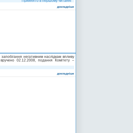
Прийнято в першому читанні
докладніше
 запобігання негативним наслідкам впливу
 вручено 02.12.2008, подання Комітету –
докладніше