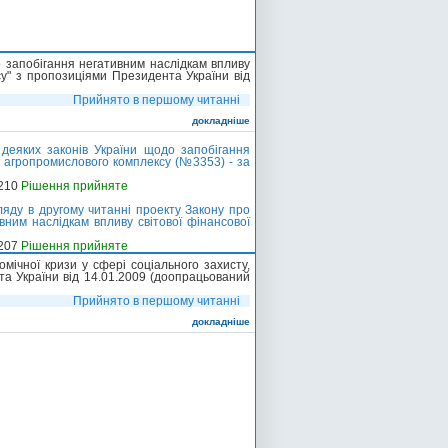
о запобігання негативним наслідкам впливу
су" з пропозиціями Президента України від
Прийнято в першому читанні
докладніше
деяких законів України щодо запобігання
к агропромислового комплексу (№3353) - за
-210
Рішення прийняте
ляду в другому читанні проекту Закону про
вним наслідкам впливу світової фінансової
-207
Рішення прийняте
мічної кризи у сфері соціального захисту,
а України від 14.01.2009 (доопрацьований
Прийнято в першому читанні
докладніше