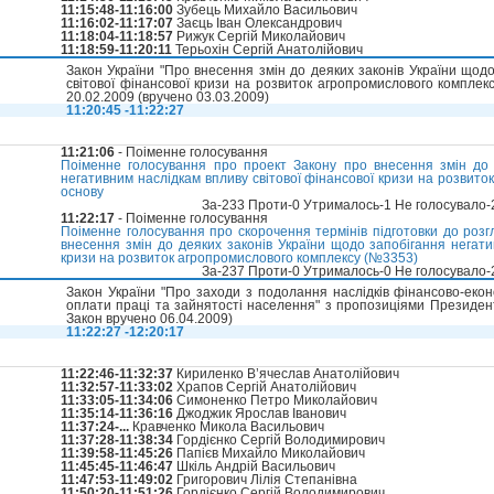
11:15:48-11:16:00
Зубець Михайло Васильович
11:16:02-11:17:07
Заєць Іван Олександрович
11:18:04-11:18:57
Рижук Сергій Миколайович
11:18:59-11:20:11
Терьохін Сергій Анатолійович
Закон України "Про внесення змін до деяких законів України щод
світової фінансової кризи на розвиток агропромислового комплек
20.02.2009 (вручено 03.03.2009)
11:20:45 -11:22:27
11:21:06
- Поіменне голосування
Поіменне голосування про проект Закону про внесення змін до 
негативним наслідкам впливу світової фінансової кризи на розвито
основу
За-233 Проти-0 Утрималось-1 Не голосувало
11:22:17
- Поіменне голосування
Поіменне голосування про скорочення термінів підготовки до розг
внесення змін до деяких законів України щодо запобігання негати
кризи на розвиток агропромислового комплексу (№3353)
За-237 Проти-0 Утрималось-0 Не голосувало
Закон України "Про заходи з подолання наслідків фінансово-еконо
оплати праці та зайнятості населення" з пропозиціями Президент
Закон вручено 06.04.2009)
11:22:27 -12:20:17
11:22:46-11:32:37
Кириленко В’ячеслав Анатолійович
11:32:57-11:33:02
Храпов Сергій Анатолійович
11:33:05-11:34:06
Симоненко Петро Миколайович
11:35:14-11:36:16
Джоджик Ярослав Іванович
11:37:24-...
Кравченко Микола Васильович
11:37:28-11:38:34
Гордієнко Сергій Володимирович
11:39:58-11:45:26
Папієв Михайло Миколайович
11:45:45-11:46:47
Шкіль Андрій Васильович
11:47:53-11:49:02
Григорович Лілія Степанівна
11:50:20-11:51:26
Гордієнко Сергій Володимирович