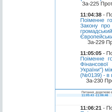
За-225 Про
11:04:38
- П
Поіменне г
Закону про 
громадськ
Європейськи
За-229 П
11:05:05
- П
Поіменне г
Фінансової
України") м
(№0139) - в
За-230 Пр
Питання, додатково 
11:05:43 -11:06:46
11:06:21
- П