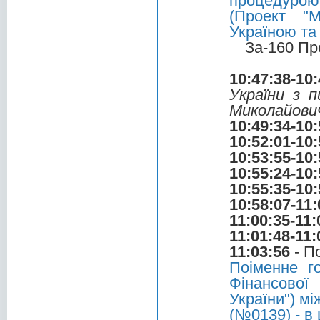
процедурою 
(Проект "М
Україною та
За-160 Пр
10:47:38-10:
України з 
Миколайови
10:49:34-10:
10:52:01-10:
10:53:55-10:
10:55:24-10:
10:55:35-10:
10:58:07-11:
11:00:35-11:
11:01:48-11:
11:03:56
- П
Поіменне г
Фінансової
України") м
(№0139) - в