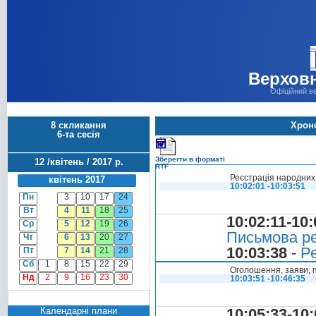
Верховн
Офіційний в
8 скликання
Хроно
6-та сесія
Зберегти в форматі
12 /квітень / 2017 р.
RTF
Реєстрація народних 
квітень 2017
10:02:01 -10:03:51
Пн
3
10
17
24
Вт
4
11
18
25
10:02:11-10:
Ср
5
12
19
26
Письмова ре
Чт
6
13
20
27
10:03:38
-
Ре
Пт
7
14
21
28
Сб
1
8
15
22
29
Оголошення, заяви, п
Нд
2
9
16
23
30
10:03:51 -10:46:35
Календарні плани
10:05:33-10: