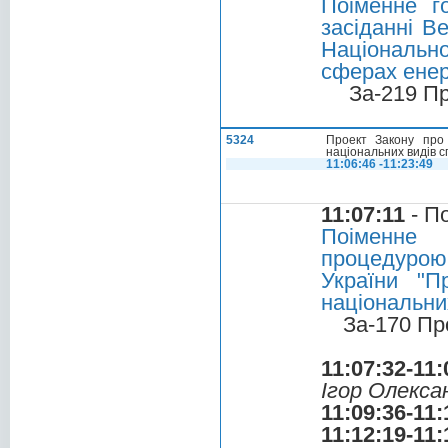
Поіменне г
засіданні В
Національно
сферах енер
За-219 П
5324
Проект Закону про
національних видів с
11:06:46 -11:23:49
11:07:11
- П
Поіменне 
процедурою
України "П
національни
За-170 Пр
11:07:32-11:
Ігор Олекса
11:09:36-11:
11:12:19-11: