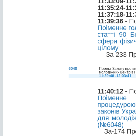
11:33:09-11:
11:35:24-11:
11:37:18-11:
11:39:36
- П
Поіменне го
статті 90 
сфери фізич
цілому
За-233 П
6048
Проект Закону про в
молодіжних центрів і
11:39:48 -12:03:41
11:40:12
- П
Поіменне 
процедурою
законів Укр
для молодіж
(№6048)
За-174 Пр