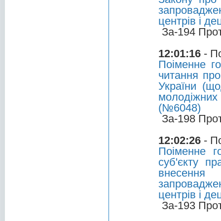
запровадже
центрів і д
За-194 Про
12:01:16
- П
Поіменне г
читання про
України (щ
молодіжних
(№6048)
За-198 Про
12:02:26
- П
Поіменне г
суб'єкту пр
внесення
запровадже
центрів і д
За-193 Про