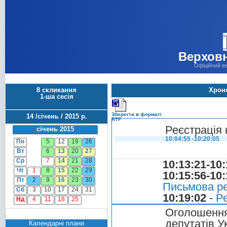
Верховн
Офіційний в
8 скликання
Хроно
1-ша сесія
Зберегти в форматі
14 /січень / 2015 р.
RTF
Реєстрація 
січень 2015
10:04:55 -10:20:05
Пн
5
12
19
26
Вт
6
13
20
27
Ср
7
14
21
28
10:13:21-10:
Чт
1
8
15
22
29
10:15:56-10:
Пт
2
9
16
23
30
Письмова ре
Сб
3
10
17
24
31
10:19:02
-
Ре
Нд
4
11
18
25
Оголошенн
депутатів У
Календарні плани