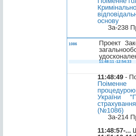
Поіменне го
Кримінал
відповідаль
основу
За-238 П
Проект Зак
1086
загальнооб
удосконален
11:48:11 -12:54:33
11:48:49
- П
Поіменне 
процедурою
України "
страхування
(№1086)
За-214 П
11:48:57-...
Ш