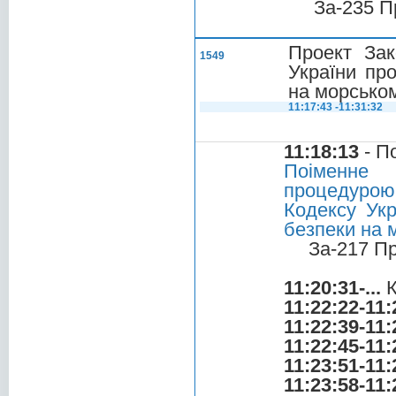
За-235 П
Проект Зак
1549
України пр
на морськом
11:17:43 -11:31:32
11:18:13
- П
Поіменне 
процедурою 
Кодексу Укр
безпеки на 
За-217 П
11:20:31-...
К
11:22:22-11:
11:22:39-11:
11:22:45-11:
11:23:51-11:
11:23:58-11: