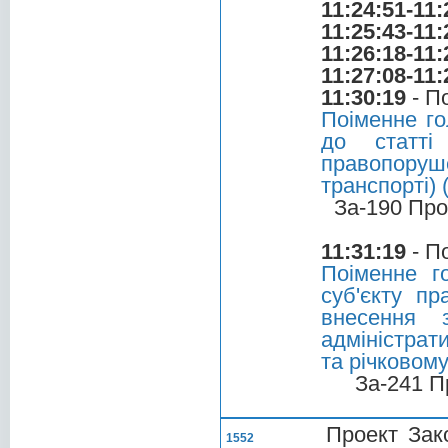
11:24:51-11:
11:25:43-11:
11:26:18-11:
11:27:08-11:
11:30:19
- П
Поіменне го
до статті
правопоруш
транспорті) 
За-190 Про
11:31:19
- П
Поіменне г
суб'єкту пр
внесення 
адміністрат
та річковом
За-241 П
Проект Зак
1552