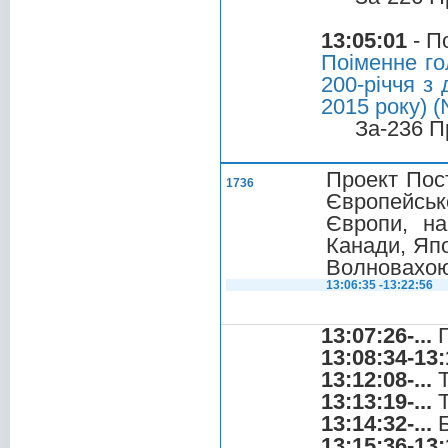
13:05:01
- П
Поіменне го
200-річчя з
2015 року) (
За-236 П
Проект Пос
1736
Європейськ
Європи, на
Канади, Япо
Волновахою
13:06:35 -13:22:56
13:07:26-...
Г
13:08:34-13:
13:12:08-...
Т
13:13:19-...
Т
13:14:32-...
Б
13:15:36-13: