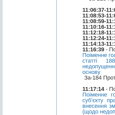
11:06:37-11:
11:08:53-11:
11:08:59-11:
11:10:16-11:
11:12:18-11:
11:12:24-11:
11:14:13-11:
11:16:39
- П
Поіменне го
статті 18
недопущенн
основу
За-184 Про
11:17:14
- П
Поіменне г
суб'єкту пр
внесення зм
(щодо недоп