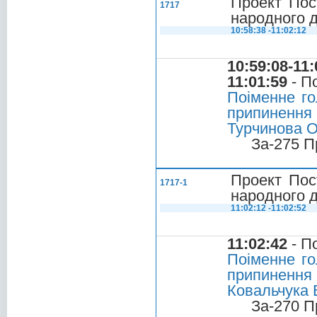
Проект Пос
1717
народного д
10:58:38 -11:02:12
10:59:08-11:
11:01:59
- П
Поіменне го
припиненн
Турчинова О
За-275 П
Проект Пос
1717-1
народного д
11:02:12 -11:02:52
11:02:42
- П
Поіменне го
припиненн
Ковальчука В
За-270 П