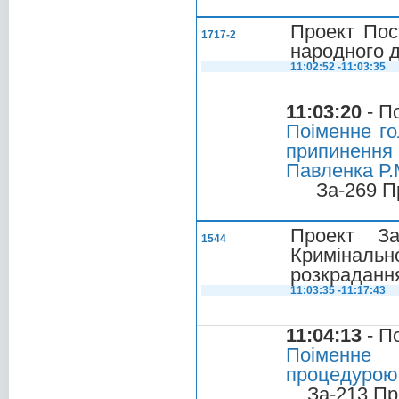
Проект Пос
1717-2
народного д
11:02:52 -11:03:35
11:03:20
- П
Поіменне го
припиненн
Павленка Р.
За-269 П
Проект З
1544
Кримінал
розкрадання
11:03:35 -11:17:43
11:04:13
- П
Поіменне 
процедурою 
За-213 Пр