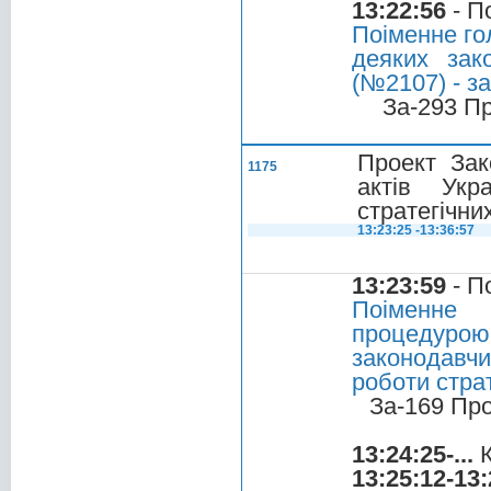
13:22:56
- П
Поіменне го
деяких зак
(№2107) - з
За-293 П
Проект Зак
1175
актів Укр
стратегічни
13:23:25 -13:36:57
13:23:59
- П
Поіменне 
процедурою
законодавч
роботи стра
За-169 Пр
13:24:25-...
К
13:25:12-13: