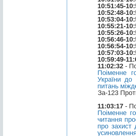
10:51:45-10:
10:52:48-10:
10:53:04-10:
10:55:21-10:
10:55:26-10:
10:56:46-10:
10:56:54-10:
10:57:03-10:
10:59:49-11:
11:02:32
- П
Поіменне г
України до 
питань міжд
За-123 Прот
11:03:17
- П
Поіменне г
читання про
про захист 
усиновленн