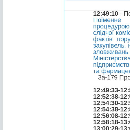
12:49:10
- П
Поіменне 
процедурою
слідчої комі
фактів пор
закупівель,
зловживань
Міністерст
підприємств
та фармацев
За-179 Пр
12:49:33-12:
12:52:38-12:
12:54:30-12:
12:54:38-12:
12:56:08-12:
12:58:18-13:
13:00:29-13: