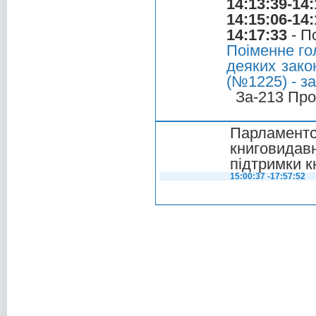
14:13:39-14:
14:15:06-14:
14:17:33
- П
Поіменне го
деяких зако
(№1225) - за
За-213 Про
Парламентс
книговида
підтримки к
15:00:37 -17:57:52