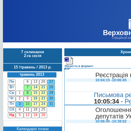
Верховн
Офіційний в
7 скликання
Хроно
2-га сесія
Зберегти в форматі
15 /травень / 2013 р.
RTF
Реєстрація 
травень 2013
10:04:15 -10:06:45
Пн
6
13
20
27
Вт
7
14
21
28
Ср
1
8
15
22
29
Письмова ре
Чт
2
9
16
23
30
10:05:34
-
Ре
Пт
3
10
17
24
31
Оголошенн
Сб
4
11
18
25
депутатів У
Нд
5
12
19
26
10:06:45 -10:38:02
Календарні плани