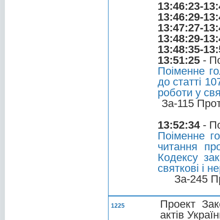
13:46:23-13:
13:46:29-13:
13:47:27-13:
13:48:29-13:
13:48:35-13:
13:51:25
- П
Поіменне го
до статті 1
роботи у свя
За-115 Про
13:52:34
- П
Поіменне г
читання пр
Кодексу за
святкові і н
За-245 П
Проект Зак
1225
актів Украї