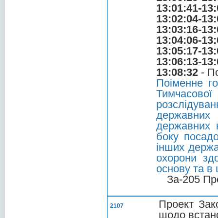
13:01:41-13:
13:02:04-13:
13:03:16-13:
13:04:06-13:
13:05:17-13:
13:06:13-13:
13:08:32
- П
Поіменне г
Тимчасової 
розслідуван
державних
державних 
боку посадо
інших держа
охорони зд
основу та в
За-205 Пр
Проект Зак
2107
щодо встано