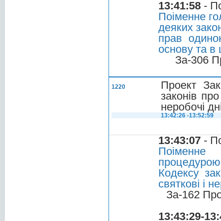
13:41:58
- П
Поіменне го
деяких зако
прав одино
основу та в
За-306 П
Проект Зак
1220
законів про
неробочі дні
13:42:26 -13:52:59
13:43:07
- П
Поіменне 
процедурою 
Кодексу за
святкові і н
За-162 Пр
13:43:29-13: