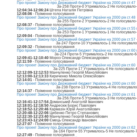
Про проект Закону про Державний бюджет України на 2000 рік ст.47
За-258 Проти-0 Утрималось-2 Не голосувало
12:04:34-12:06:24
Штепа Наталія Петрівна
12:08:06
- Поіменне голосування
Про проект Закону про Державний бюджет України на 2000 рік ст.48
За-255 Проти-2 Утрималось-2 Не голосувало
12:08:37
- Поіменне голосування
Про проект Закону про Державний бюджет України на 2000 рік ст.55 
За-253 Проти-1 Утрималось-1 Не голосувало
12:09:04
- Поіменне голосування
Про проект Закону про Державний бюджет України на 2000 рік ст.57 -
За-247 Проти-10 Утрималось-1 Не голосувал
12:09:32
- Поіменне голосування
Про проект Закону про Державний бюджет України на 2000 рік ст.60 
За-224 Проти-5 Утрималось-2 Не голосувало-
12:09:41-12:10:40
Мороз Олександр Олександрович
12:11:59
- Поіменне голосування
Про проект Закону про Державний бюджет України на 2000 рік ст.60
За-225 Проти-17 Утрималось-4 Не голосувало-
12:12:09-12:12:53
Манчуленко Георгій Манолійович
12:13:00-12:13:33
Кириченко Микола Олексійович
12:14:01
- Поіменне голосування
Про проект Закону про Державний бюджет України на 2000 рік ст.60
За-238 Проти-13 Утрималось-4 Не голосувал
12:14:37
- Поіменне голосування
Про проект Закону про Державний бюджет України на 2000 рік ст.61
За-256 Проти-5 Утрималось-3 Не голосувало
12:16:41-12:17:54
Доманський Анатолій Іванович
12:18:01-12:18:50
Андресюк Борис Павлович
12:18:52-12:20:46
Кармазін Юрій Анатолійович
12:20:48-12:22:06
Цибенко Петро Степанович
12:22:30-12:23:40
Манчуленко Георгій Манолійович
12:23:43-12:24:00
Ємець Олександр Іванович
12:27:07
- Поіменне голосування
Про проект Закону про Державний бюджет України на 2000 рік ст.62
За-164 Проти-55 Утрималось-5 Не голосувало-
12:27:49
- Поіменне голосування