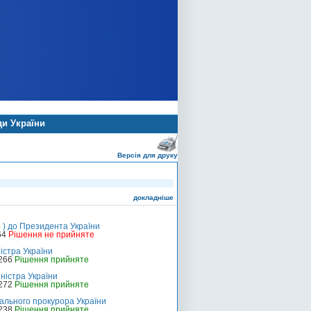
ди України
Версія для друку
докладніше
о ) до Президента України
64
Рішення не прийняте
істра України
-266
Рішення прийняте
ністра України
-272
Рішення прийняте
ального прокурора України
-238
Рішення прийняте