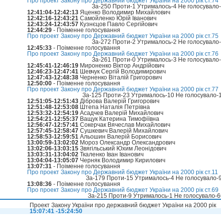
Про проект Закону про Державний бюджет України на 2000 рік ст.74
За-250 Проти-1 Утрималось-4 Не голосувало
12:41:04-12:42:13
Яценко Володимир Михайлович
12:42:16-12:43:21
Самойленко Юрій Іванович
12:43:24-12:43:57
Кузнєцов Павло Сергійович
12:44:29
- Поіменне голосування
Про проект Закону про Державний бюджет України на 2000 рік ст.75
За-272 Проти-2 Утрималось-2 Не голосувало
12:45:33
- Поіменне голосування
Про проект Закону про Державний бюджет України на 2000 рік ст.76
За-261 Проти-0 Утрималось-3 Не голосувало
12:45:41-12:46:19
Мироненко Віктор Андрійович
12:46:23-12:47:41
Шевчук Сергій Володимирович
12:47:43-12:48:38
Черненко Віталій Григорович
12:50:00
- Поіменне голосування
Про проект Закону про Державний бюджет України на 2000 рік ст.77
За-125 Проти-23 Утрималось-10 Не голосувало-
12:51:05-12:51:43
Діброва Валерій Григорович
12:51:48-12:53:08
Штепа Наталія Петрівна
12:53:32-12:54:19
Асадчев Валерій Михайлович
12:54:21-12:55:37
Ващук Катерина Тимофіївна
12:56:47-12:57:41
Сокерчак Вячеслав Михайлович
12:57:45-12:58:47
Сушкевич Валерій Михайлович
12:58:53-12:59:51
Альошин Валерій Борисович
13:00:59-13:02:02
Мороз Олександр Олександрович
13:02:06-13:03:15
Звягільський Юхим Леонідович
13:03:31-13:04:02
Ткаленко Іван Іванович
13:04:04-13:05:07
Черняк Володимир Кирилович
13:07:31
- Поіменне голосування
Про проект Закону про Державний бюджет України на 2000 рік ст.11
За-179 Проти-15 Утрималось-4 Не голосувало-
13:08:36
- Поіменне голосування
Про проект Закону про Державний бюджет України на 2000 рік ст.69
За-215 Проти-9 Утрималось-1 Не голосувало-
Проект Закону України про державний бюджет України на 2000 рік
15:07:41 -15:24:50