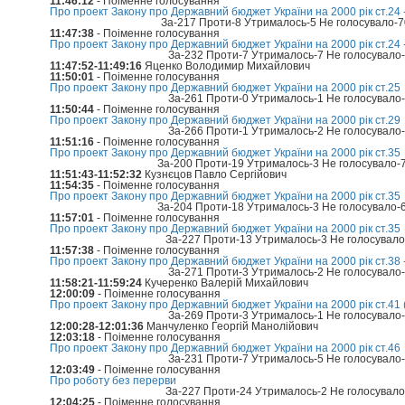
11:46:12
- Поіменне голосування
Про проект Закону про Державний бюджет України на 2000 рік ст.24 -
За-217 Проти-8 Утрималось-5 Не голосувало-
11:47:38
- Поіменне голосування
Про проект Закону про Державний бюджет України на 2000 рік ст.24 -
За-232 Проти-7 Утрималось-7 Не голосувало
11:47:52-11:49:16
Яценко Володимир Михайлович
11:50:01
- Поіменне голосування
Про проект Закону про Державний бюджет України на 2000 рік ст.25
За-261 Проти-0 Утрималось-1 Не голосувало
11:50:44
- Поіменне голосування
Про проект Закону про Державний бюджет України на 2000 рік ст.29
За-266 Проти-1 Утрималось-2 Не голосувало
11:51:16
- Поіменне голосування
Про проект Закону про Державний бюджет України на 2000 рік ст.35
За-200 Проти-19 Утрималось-3 Не голосувало-
11:51:43-11:52:32
Кузнєцов Павло Сергійович
11:54:35
- Поіменне голосування
Про проект Закону про Державний бюджет України на 2000 рік ст.35
За-204 Проти-18 Утрималось-3 Не голосувало-
11:57:01
- Поіменне голосування
Про проект Закону про Державний бюджет України на 2000 рік ст.35
За-227 Проти-13 Утрималось-3 Не голосувал
11:57:38
- Поіменне голосування
Про проект Закону про Державний бюджет України на 2000 рік ст.38 
За-271 Проти-3 Утрималось-2 Не голосувало
11:58:21-11:59:24
Кучеренко Валерій Михайлович
12:00:09
- Поіменне голосування
Про проект Закону про Державний бюджет України на 2000 рік ст.41 
За-269 Проти-3 Утрималось-1 Не голосувало
12:00:28-12:01:36
Манчуленко Георгій Манолійович
12:03:18
- Поіменне голосування
Про проект Закону про Державний бюджет України на 2000 рік ст.46
За-231 Проти-7 Утрималось-5 Не голосувало
12:03:49
- Поіменне голосування
Про роботу без перерви
За-227 Проти-24 Утрималось-2 Не голосувал
12:04:25
- Поіменне голосування