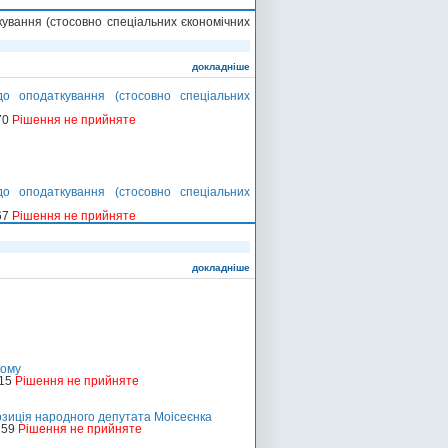
ування (стосовно спеціальних єкономічних
докладніше
о оподаткування (стосовно спеціальних
70
Рішення не прийняте
о оподаткування (стосовно спеціальних
67
Рішення не прийняте
докладніше
лому
115
Рішення не прийняте
озиція народного депутата Моісеєнка
159
Рішення не прийняте