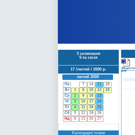
3 скликання
5-та сесія
Зберегти
17 /лютий / 2000 р.
RTF
лютий 2000
Пн
7
14
21
28
Вт
1
8
15
22
29
Ср
2
9
16
23
Чт
3
10
17
24
Пт
4
11
18
25
Сб
5
12
19
26
Нд
6
13
20
27
Календарні плани