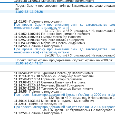
10:59:38-11:00:16
Моісеєнко Володимир Миколайович
Проект Закону про внесення змін до Законодавства щодо оподатк
зон)
11:00:32 -11:06:26
11:01:03
- Поіменне голосування
Про проект Закону про внесення змін до законодавства щод
економічних зон) - в першому читанні
За-177 Проти-45 Утрималось-4 Не голосувало-
11:01:52-11:02:10
Петренко Володимир Оникійович
11:02:26-11:02:51
Ємець Олександр Іванович
11:02:57-11:03:40
Черненко Віталій Григорович
11:03:43-11:04:29
Марченко Олексій Андрійович
11:04:59
- Поіменне голосування
Про проект Закону про внесення змін до законодавства щод
економічних зон) - в першому читанні
За-197 Проти-27 Утрималось-2 Не голосувало-
Проект Закону України про державний бюджет України на 2000 рік
11:06:26 -14:49:17
11:06:40-11:10:58
Турчинов Олександр Валентинович
11:11:01-11:12:18
Моісеєнко Володимир Миколайович
11:12:40-11:13:04
Горбачов Віктор Сергійович
11:13:08-11:14:23
Семенюк Валентина Петрівна
11:14:34-11:15:24
Черненко Віталій Григорович
11:15:57-11:29:24
Турчинов Олександр Валентинович
11:29:55
- Поіменне голосування
Про проект Закону про Державний бюджет України на 2000 рік - в ці
За-132 Проти-43 Утрималось-9 Не голосувало-
11:30:14-11:31:44
Моісеєнко Володимир Миколайович
11:32:11
- Поіменне голосування
Про проект Закону про Державний бюджет України на 2000 рік проп
За-116 Проти-112 Утрималось-4 Не голосувало-
11:32:50
- Поіменне голосування