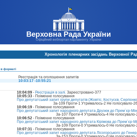
Верховна Рада України
Офіційний вебпортал парламенту України
Хронологія пленарних засідань Верховної Ра
 в форматі
Реєстрація та оголошення запитів
10:03:17 -10:55:21
10:04:09
-
Реєстрація в залі.
Зареєстровано-377
10:05:33
- Поіменне голосування
Про депутатський запит групи депутатів (Жовтіс, Костусєв, Сергієнк
За-109 Проти-1 Утрималось-2 Не голосувало-2
10:06:19
- Поіменне голосування
Про депутатський запит народного депутата Друзюк до Прем`єр-Мін
За-107 Проти-4 Утрималось-4 Не голосувало
10:06:52
- Поіменне голосування
Про депутатський запит народного депутата Кірімова до Прем`єр-Мі
За-109 Проти-0 Утрималось-0 Не голосувало
10:07:31
- Поіменне голосування
Про депутатський запит народного депутата Лісогорського до Генер
За-153 Проти-0 Утрималось-0 Не голосувало