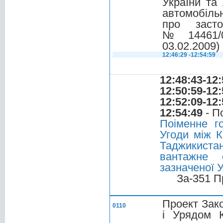
України та
автомобільн
про засто
№ 14461/0/
03.02.2009)
12:46:29 -12:54:59
12:48:43-12:
12:50:59-12:
12:52:09-12:
12:54:49
- П
Поіменне г
Угоди між К
Таджикиста
вантажне 
зазначеної 
За-351 П
Проект Зако
0110
і Урядом К