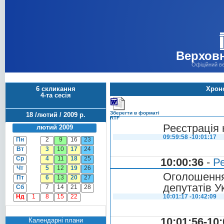
Верховн
Офіційний в
6 скликання
Хроно
4-та сесія
Зберегти в форматі
18 /лютий / 2009 р.
RTF
Реєстрація 
лютий 2009
09:59:58 -10:01:17
Пн
2
9
16
23
Вт
3
10
17
24
Ср
4
11
18
25
10:00:36
-
Ре
Чт
5
12
19
26
Оголошенн
Пт
6
13
20
27
депутатів У
Сб
7
14
21
28
Нд
1
8
15
22
10:01:17 -10:42:09
10:01:56-10:
Календарні плани