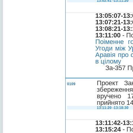
13:02:41 -13:11:20
13:05:07-13:
13:07:21-13:
13:08:21-13:
13:11:00
- П
Поіменне г
Угоди між У
Аравія про 
в цілому
За-357 П
Проект За
0109
збереження
вручено 17
прийнято 14
13:11:20 -13:18:30
13:11:42-13:
13:15:24
- П