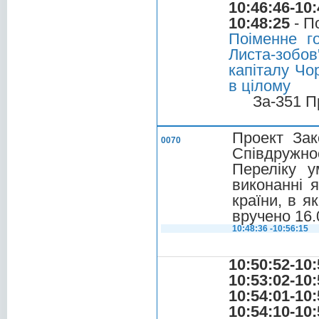
10:46:46-10:
10:48:25
- П
Поіменне г
Листа-зобо
капіталу Чо
в цілому
За-351 П
Проект Зак
0070
Співдружн
Переліку у
виконанні 
країни, в я
вручено 16.
10:48:36 -10:56:15
10:50:52-10:
10:53:02-10:
10:54:01-10:
10:54:10-10: