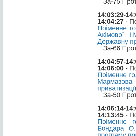
За-75 Про
14:03:29-14:
14:04:27
- П
Поіменне г
Акімової І
Державну пр
За-66 Про
14:04:57-14:
14:06:00
- П
Поіменне го
Мармазова 
приватизаці
За-50 Про
14:06:14-14:
14:13:45
- П
Поіменне г
Бондара О.
програму пр