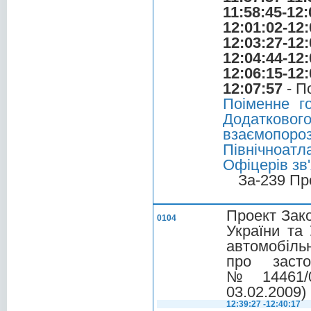
11:58:45-12:
12:01:02-12:
12:03:27-12:
12:04:44-12:
12:06:15-12:
12:07:57
- П
Поіменне г
Додатко
взаємопоро
Північноат
Офіцерів зв'
За-239 Пр
Проект Зако
0104
України та
автомобільн
про засто
№ 14461/0/
03.02.2009)
12:39:27 -12:40:17