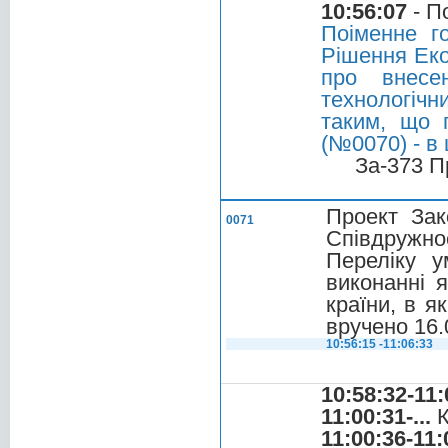
10:56:07
- П
Поіменне г
Рішення Еко
про внесе
технологічн
таким, що п
(№0070) - в
За-373 П
Проект Зак
0071
Співдружно
Переліку у
виконанні 
країни, в я
вручено 16.
10:56:15 -11:06:33
10:58:32-11:
11:00:31-...
К
11:00:36-11: