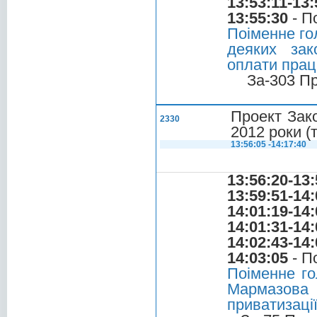
13:53:11-13:
13:55:30
- П
Поіменне го
деяких зак
оплати праці
За-303 П
Проект Зак
2330
2012 роки (
13:56:05 -14:17:40
13:56:20-13:
13:59:51-14:
14:01:19-14:
14:01:31-14:
14:02:43-14:
14:03:05
- П
Поіменне г
Мармазова 
приватизаці