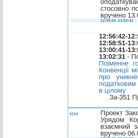
оподаткув
стосовно по
вручено 13.
12:54:59 -13:02:41
12:56:42-12:
12:58:51-13:
13:00:41-13:
13:02:31
- П
Поіменне г
Конвенції м
про уникне
податковим 
в цілому
За-351 П
Проект Зак
0114
Урядом Ко
взаємний з
вручено 06.