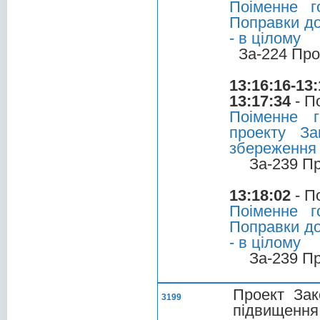
Поіменне г
Поправки до
- в цілому
За-224 Про
13:16:16-13:
13:17:34
- П
Поіменне 
проекту З
збереження 
За-239 П
13:18:02
- П
Поіменне г
Поправки до
- в цілому
За-239 П
Проект Зак
3199
підвищення 