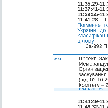
11:35:29-11:
11:37:41-11:
11:39:55-11:
11:41:28
- П
Поіменне г
України до
класифікаці
цілому
За-393 П
Проект Зак
0101
Меморанду
Організаці
заснування 
(вiд 02.10.
Комітету – 
11:41:37 -11:53:53
11:44:49-11:
11:46:32-11: