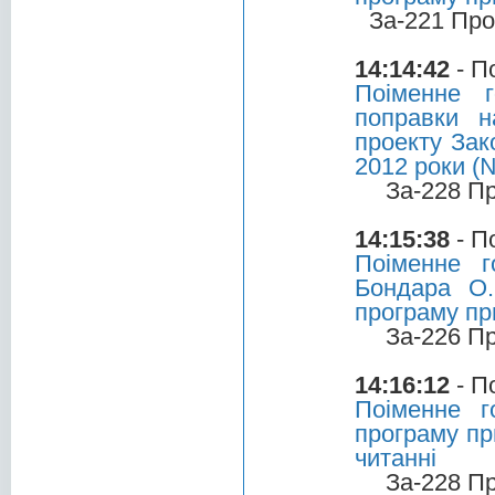
За-221 Про
14:14:42
- П
Поіменне 
поправки н
проекту Зак
2012 роки (
За-228 П
14:15:38
- П
Поіменне г
Бондара О.
програму пр
За-226 П
14:16:12
- П
Поіменне г
програму пр
читанні
За-228 П