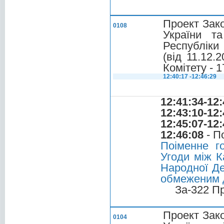
Проект Зако
0108
України т
Республіки
(вiд 11.12.
Комітету - 1
12:40:17 -12:46:29
12:41:34-12:
12:43:10-12:
12:45:07-12:
12:46:08
- П
Поіменне г
Угоди між К
Народної Де
обмеженим д
За-322 П
Проект Зако
0104