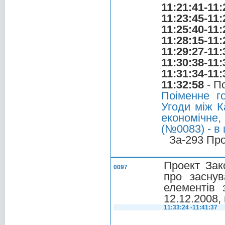
11:21:41-11:
11:23:45-11:
11:25:40-11:
11:28:15-11:
11:29:27-11:
11:30:38-11:
11:31:34-11:
11:32:58
- П
Поіменне г
Угоди між К
економічне,
(№0083) - в
За-293 Пр
Проект Зак
0097
про заснув
елементів 
12.12.2008,
11:33:24 -11:41:37