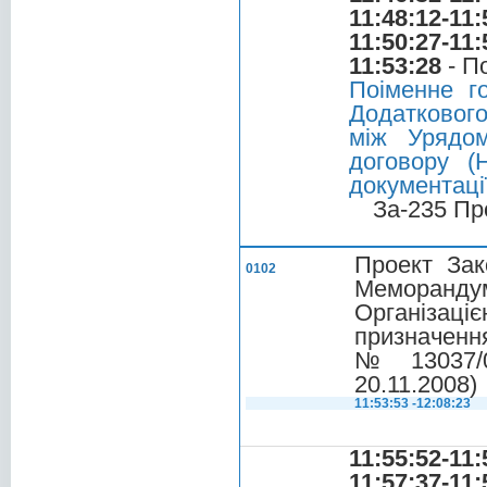
11:48:12-11:
11:50:27-11:
11:53:28
- П
Поіменне г
Додаткового
між Урядом
договору (
документаці
За-235 Пр
Проект Зак
0102
Меморандум
Організаці
призначення
№ 13037/0/
20.11.2008)
11:53:53 -12:08:23
11:55:52-11:
11:57:37-11: