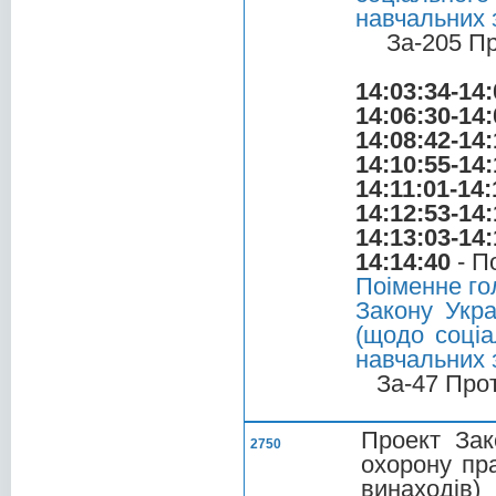
навчальних 
За-205 П
14:03:34-14:
14:06:30-14:
14:08:42-14:
14:10:55-14:
14:11:01-14:
14:12:53-14:
14:13:03-14:
14:14:40
- П
Поіменне го
Закону Украї
(щодо соціа
навчальних 
За-47 Про
Проект Зак
2750
охорону пра
винаходів)