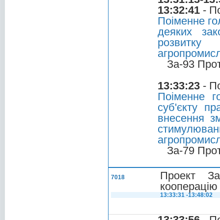
13:32:41
- П
Поіменне го
деяких зак
розвитку
агропромисл
За-93 Про
13:33:23
- П
Поіменне г
суб'єкту пр
внесення зм
стимулюван
агропромисл
За-79 Про
Проект За
7018
кооперацію
13:33:31 -13:48:02
13:33:56
- П