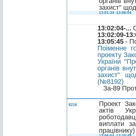
органів вну
захист" щодо
13:01:34 -13:06:04
13:02:04-...
С
13:02:09-13:
13:05:45
- П
Поіменне г
проекту Зако
України "Пр
органів внут
захист" щод
(№8192)
За-89 Про
Проект Зак
8216
актів Укр
роботодав
виплати за
працівнику)
13:06:04 -13:20:48