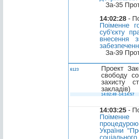
За-35 Про
14:02:28
- П
Поіменне г
суб'єкту пр
внесення з
забезпеченн
За-39 Про
Проект Зак
6123
свободу сов
захисту с
закладів)
14:02:49 -14:14:57
14:03:25
- П
Поіменне 
процедурою
України "Пр
соціальног