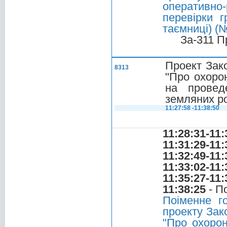
оперативно-
перевірки 
таємниці) (
За-311 П
Проект Зако
8313
"Про охоро
на проведе
земляних ро
11:27:58 -11:38:50
11:28:31-11:
11:31:29-11:
11:32:49-11:
11:33:02-11:
11:35:27-11:
11:38:25
- П
Поіменне г
проекту Зак
"Про охорон