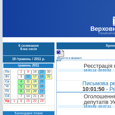
Верховн
Офіційний в
6 скликання
Хроно
8-ма сесія
Зберегти в форматі
18 /травень / 2011 р.
RTF
Реєстрація 
травень 2011
10:01:12 -10:03:02
Пн
2
9
16
23
30
Вт
3
10
17
24
31
Ср
4
11
18
25
Письмова ре
Чт
5
12
19
26
10:01:50
-
Ре
Пт
6
13
20
27
Оголошенн
Сб
7
14
21
28
депутатів У
Нд
1
8
15
22
29
10:03:02 -10:37:11
Календарні плани