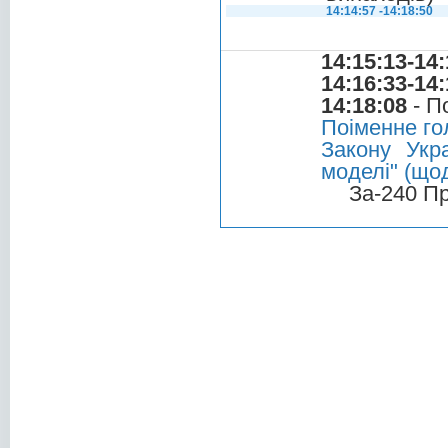
14:14:57 -14:18:50
14:15:13-14:
14:16:33-14:
14:18:08
- П
Поіменне го
Закону Укр
моделі" (що
За-240 П