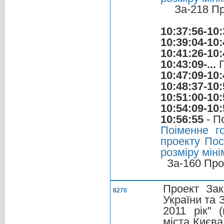
За-218 П
10:37:56-10:
10:39:04-10:
10:41:26-10:
10:43:09-...
Г
10:47:09-10:
10:48:37-10:
10:51:00-10:
10:54:09-10:
10:56:55
- П
Поіменне г
проекту Пос
розміру міні
За-160 Про
Проект Зак
8270
України та 
2011 рік" 
міста Києв