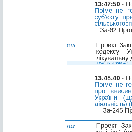
13:47:50
- П
Поіменне г
суб'єкту пр
сільськогос
За-62 Про
Проект Зако
7189
кодексу У
лікувальну 
13:48:02 -13:48:49
13:48:40
- П
Поіменне го
про внесен
України (щ
діяльність)
За-245 П
Проект Зак
7217
міліцію" (