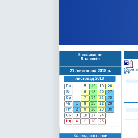
8 скликання
9-та сесія
Зберегти
21 /листопад/ 2018 р.
RTF
листопад 2018
Пн
5
12
19
26
Вт
6
13
20
27
Ср
7
14
21
28
Чт
1
8
15
22
29
Пт
2
9
16
23
30
Сб
3
10
17
24
Нд
4
11
18
25
Календарні плани