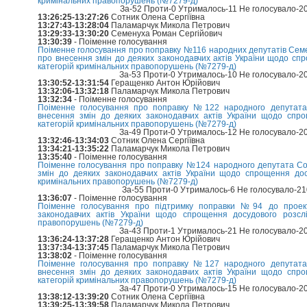
кримінальних правопорушень (№7279-д)
За-52 Проти-0 Утрималось-11 Не голосувало-2
13:26:25-13:27:26
Сотник Олена Сергіївна
13:27:43-13:28:04
Паламарчук Микола Петрович
13:29:33-13:30:20
Семенуха Роман Сергійович
13:30:39
- Поіменне голосування
Поіменне голосування про поправку №116 народних депутатів Семену
про внесення змін до деяких законодавчих актів України щодо сп
категорій кримінальних правопорушень (№7279-д)
За-53 Проти-0 Утрималось-10 Не голосувало-2
13:30:52-13:31:54
Геращенко Антон Юрійович
13:32:06-13:32:18
Паламарчук Микола Петрович
13:32:34
- Поіменне голосування
Поіменне голосування про поправку №122 народного депутата
внесення змін до деяких законодавчих актів України щодо спр
категорій кримінальних правопорушень (№7279-д)
За-49 Проти-0 Утрималось-12 Не голосувало-2
13:32:46-13:34:03
Сотник Олена Сергіївна
13:34:21-13:35:22
Паламарчук Микола Петрович
13:35:40
- Поіменне голосування
Поіменне голосування про поправку №124 народного депутата Сот
змін до деяких законодавчих актів України щодо спрощення дос
кримінальних правопорушень (№7279-д)
За-55 Проти-0 Утрималось-6 Не голосувало-2
13:36:07
- Поіменне голосування
Поіменне голосування про підтримку поправки №94 до проек
законодавчих актів України щодо спрощення досудового розслі
правопорушень (№7279-д)
За-43 Проти-1 Утрималось-21 Не голосувало-2
13:36:24-13:37:28
Геращенко Антон Юрійович
13:37:34-13:37:45
Паламарчук Микола Петрович
13:38:02
- Поіменне голосування
Поіменне голосування про поправку №127 народного депутата
внесення змін до деяких законодавчих актів України щодо спр
категорій кримінальних правопорушень (№7279-д)
За-47 Проти-0 Утрималось-15 Не голосувало-2
13:38:12-13:39:20
Сотник Олена Сергіївна
13:39:25-13:39:58
Паламарчук Микола Петрович