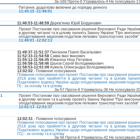
За-160 Проти-0 Утрималось-4 Не голосувало-1
Питання, додатково включені до порядку денного
11:45:15 -11:49:01
11:46:53-11:48:59
Дерев’янко Юрій Богданович
П
Проект Постанови про скасування рішення Верховної Ради України
в другому читанні та в цілому проекту Закону України "Про внесенн
оподаткування акцизним податком легкових транспортних засобів"
11:49:01 -12:02:13
11:49:37-11:51:37
Пинзеник Павло Васильович
11:52:33-11:54:58
Савка Іван Іванович
11:55:12-11:56:45
Южаніна Ніна Петрівна
11:56:58-11:58:46
Шахов Сергій Володимирович
11:58:53-12:01:06
Кужель Олександра Володимирівна
12:02:02
- Поіменне голосування
Поіменне голосування про проект Постанови про скасування рішенн
2018 року про прийняття в другому читанні та в цілому проек
Податкового кодексу України щодо оподаткування акцизним податк
П) - за основу та в цілому
За-57 Проти-9 Утрималось-36 Не голосувало-2
П1
Проект Постанови про скасування рішення Верховної Ради України
в другому читанні та в цілому проекту Закону України "Про внесенн
оподаткування акцизним податком легкових транспортних засобів"
12:02:13 -12:03:37
12:02:31
- Поіменне голосування
Поіменне голосування про проект Постанови про скасування рішенн
2018 року про прийняття в другому читанні та в цілому проек
Податкового кодексу України щодо оподаткування акцизним податк
П1) - за основу та в цілому
За-56 Проти-6 Утрималось-42 Не голосувало-2