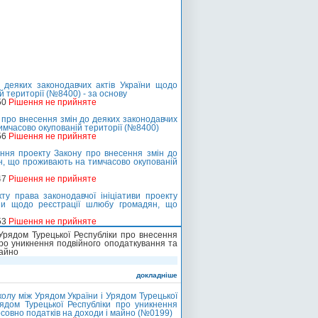
 деяких законодавчих актів України щодо
 території (№8400) - за основу
50
Рішення не прийняте
 про внесення змін до деяких законодавчих
имчасово окупованій території (№8400)
56
Рішення не прийняте
ння проекту Закону про внесення змін до
ян, що проживають на тимчасово окупованій
47
Рішення не прийняте
у права законодавчої ініціативи проекту
їни щодо реєстрації шлюбу громадян, що
53
Рішення не прийняте
Урядом Турецької Республіки про внесення
про уникнення подвійного оподаткування та
майно
докладніше
олу між Урядом України і Урядом Турецької
ядом Турецької Республіки про уникнення
совно податків на доходи і майно (№0199)