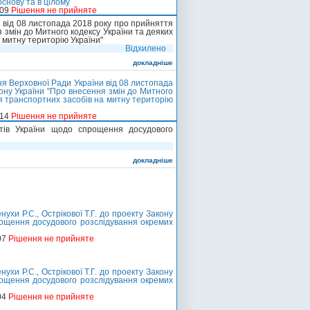
основу та в цілому
209
Рішення не прийняте
 від 08 листопада 2018 року про прийняття
я змін до Митного кодексу України та деяких
 митну територію України"
Відхилено
докладніше
я Верховної Ради України від 08 листопада
кону України "Про внесення змін до Митного
ня транспортних засобів на митну територію
214
Рішення не прийняте
тів України щодо спрощення досудового
докладніше
и Р.С., Острікової Т.Г. до проекту Закону
рощення досудового розслідування окремих
07
Рішення не прийняте
и Р.С., Острікової Т.Г. до проекту Закону
рощення досудового розслідування окремих
04
Рішення не прийняте