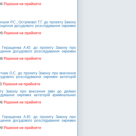
06
Рішення не прийняте
хи Р.С., Острікової Т.Г. до проекту Закону
рощення досудового розслідування окремих
09
Рішення не прийняте
 Геращенка А.Ю. до проекту Закону про
ощення досудового розслідування окремих
08
Рішення не прийняте
ник О.С. до проекту Закону про внесення
удового розслідування окремих категорій
10
Рішення не прийняте
ту Закону про внесення змін до деяких
дування окремих категорій кримінальних
06
Рішення не прийняте
 Геращенка А.Ю. до проекту Закону про
ощення досудового розслідування окремих
09
Рішення не прийняте