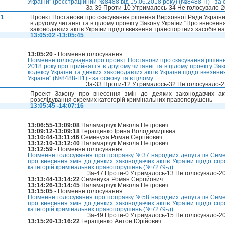
України" (реєстраційний №8488 від 15.06.2018 року) (№8488-П) - за 
За-39 Проти-10 Утрималось-34 Не голосувало-
П1
Проект Постанови про скасування рішення Верховної Ради України
в другому читанні та в цілому проекту Закону України "Про внесенн
законодавчих актів України щодо ввезення транспортних засобів на
13:05:02 -13:05:45
13:05:20
- Поіменне голосування
Поіменне голосування про проект Постанови про скасування рішенн
2018 року про прийняття в другому читанні та в цілому проекту За
кодексу України та деяких законодавчих актів України щодо ввезен
України" (№8488-П1) - за основу та в цілому
За-33 Проти-12 Утрималось-32 Не голосувало-
Проект Закону про внесення змін до деяких законодавчих ак
розслідування окремих категорій кримінальних правопорушень
13:05:45 -14:07:16
13:06:55-13:09:08
Паламарчук Микола Петрович
13:09:12-13:09:18
Геращенко Ірина Володимирівна
13:10:44-13:11:46
Семенуха Роман Сергійович
13:12:10-13:12:40
Паламарчук Микола Петрович
13:12:59
- Поіменне голосування
Поіменне голосування про поправку №37 народних депутатів Семенух
про внесення змін до деяких законодавчих актів України щодо сп
категорій кримінальних правопорушень (№7279-д)
За-47 Проти-0 Утрималось-13 Не голосувало-2
13:13:44-13:14:22
Семенуха Роман Сергійович
13:14:26-13:14:45
Паламарчук Микола Петрович
13:15:05
- Поіменне голосування
Поіменне голосування про поправку №58 народних депутатів Семенух
про внесення змін до деяких законодавчих актів України щодо сп
категорій кримінальних правопорушень (№7279-д)
За-49 Проти-0 Утрималось-15 Не голосувало-2
13:15:20-13:16:22
Геращенко Антон Юрійович