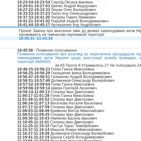
10:23:54-10:23:54
Сироїд Оксана Іванівна
10:24:01-10:27:03
Шипко Андрій Федорович
10:27:22-10:33:33
Ляшко Олег Валерійович
10:33:53-10:37:23
Лапін Ігор Олександрович
10:37:33-10:41:20
Унгурян Павло Якимович
10:41:21-10:41:42
Парубій Андрій Володимирович
10:41:44-10:45:17
Артюшенко Ігор Андрійович
Проект Закону про внесення змін до деяких законодавчих актів У
проживають на тимчасово окупованій території
10:45:31 -11:43:34
10:45:56
- Поіменне голосування
Поіменне голосування про розгляд за скороченою процедурою про
законодавчих актів України щодо реєстрації шлюбу громадян,
території (№8400)
За-65 Проти-9 Утрималось-27 Не голосувало-2
10:46:15-10:56:23
Гопко Ганна Миколаївна
10:56:25-10:56:29
Геращенко Ірина Володимирівна
10:56:47-10:56:51
Гальченко Андрій Володимирович
10:56:51-10:57:49
Долженков Олександр Валерійович
10:57:52-10:59:04
Гопко Ганна Миколаївна
10:59:08-10:59:14
Шверк Григорій Аронович
10:59:14-11:00:13
Спориш Іван Дмитрович
11:00:17-11:01:28
Гопко Ганна Миколаївна
11:01:49-11:05:52
Спориш Іван Дмитрович
11:06:24-11:07:13
Веселова Наталія Василівна
11:07:17-11:07:59
Спориш Іван Дмитрович
11:08:03-11:08:49
Кривенко Віктор Миколайович
11:08:53-11:09:25
Спориш Іван Дмитрович
11:09:30-11:10:43
Німченко Василь Іванович
11:10:45-11:11:41
Спориш Іван Дмитрович
11:12:25-11:15:32
Пастух Тарас Тимофійович
11:15:37-11:16:14
Мацола Роман Миколайович
11:16:27-11:19:28
Долженков Олександр Валерійович
11:19:41-11:22:19
Шахов Сергій Володимирович