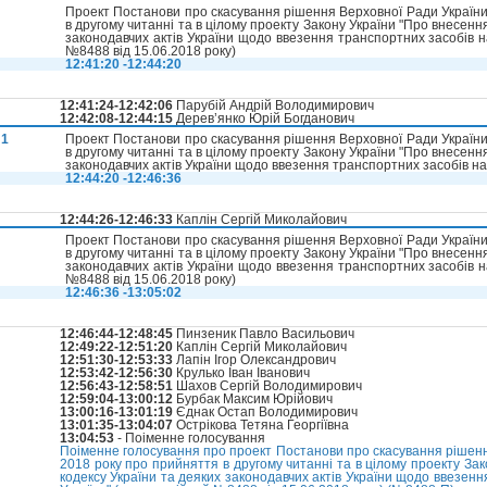
П
Проект Постанови про скасування рішення Верховної Ради України
в другому читанні та в цілому проекту Закону України "Про внесенн
законодавчих актів України щодо ввезення транспортних засобів н
№8488 від 15.06.2018 року)
12:41:20 -12:44:20
12:41:24-12:42:06
Парубій Андрій Володимирович
12:42:08-12:44:15
Дерев’янко Юрій Богданович
П1
Проект Постанови про скасування рішення Верховної Ради України
в другому читанні та в цілому проекту Закону України "Про внесенн
законодавчих актів України щодо ввезення транспортних засобів на
12:44:20 -12:46:36
12:44:26-12:46:33
Каплін Сергій Миколайович
П
Проект Постанови про скасування рішення Верховної Ради України
в другому читанні та в цілому проекту Закону України "Про внесенн
законодавчих актів України щодо ввезення транспортних засобів н
№8488 від 15.06.2018 року)
12:46:36 -13:05:02
12:46:44-12:48:45
Пинзеник Павло Васильович
12:49:22-12:51:20
Каплін Сергій Миколайович
12:51:30-12:53:33
Лапін Ігор Олександрович
12:53:42-12:56:30
Крулько Іван Іванович
12:56:43-12:58:51
Шахов Сергій Володимирович
12:59:04-13:00:12
Бурбак Максим Юрійович
13:00:16-13:01:19
Єднак Остап Володимирович
13:01:35-13:04:07
Острікова Тетяна Георгіївна
13:04:53
- Поіменне голосування
Поіменне голосування про проект Постанови про скасування рішенн
2018 року про прийняття в другому читанні та в цілому проекту За
кодексу України та деяких законодавчих актів України щодо ввезен