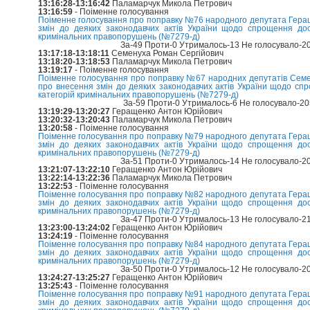
13:16:28-13:16:42
Паламарчук Микола Петрович
13:16:59
- Поіменне голосування
Поіменне голосування про поправку №76 народного депутата Геращ
змін до деяких законодавчих актів України щодо спрощення дос
кримінальних правопорушень (№7279-д)
За-49 Проти-0 Утрималось-13 Не голосувало-2
13:17:18-13:18:11
Семенуха Роман Сергійович
13:18:20-13:18:53
Паламарчук Микола Петрович
13:19:17
- Поіменне голосування
Поіменне голосування про поправку №67 народних депутатів Семенух
про внесення змін до деяких законодавчих актів України щодо сп
категорій кримінальних правопорушень (№7279-д)
За-59 Проти-0 Утрималось-6 Не голосувало-2
13:19:29-13:20:27
Геращенко Антон Юрійович
13:20:32-13:20:43
Паламарчук Микола Петрович
13:20:58
- Поіменне голосування
Поіменне голосування про поправку №79 народного депутата Геращ
змін до деяких законодавчих актів України щодо спрощення дос
кримінальних правопорушень (№7279-д)
За-51 Проти-0 Утрималось-14 Не голосувало-2
13:21:07-13:22:10
Геращенко Антон Юрійович
13:22:14-13:22:36
Паламарчук Микола Петрович
13:22:53
- Поіменне голосування
Поіменне голосування про поправку №82 народного депутата Геращ
змін до деяких законодавчих актів України щодо спрощення дос
кримінальних правопорушень (№7279-д)
За-47 Проти-0 Утрималось-13 Не голосувало-2
13:23:00-13:24:02
Геращенко Антон Юрійович
13:24:19
- Поіменне голосування
Поіменне голосування про поправку №84 народного депутата Геращ
змін до деяких законодавчих актів України щодо спрощення дос
кримінальних правопорушень (№7279-д)
За-50 Проти-0 Утрималось-12 Не голосувало-2
13:24:27-13:25:27
Геращенко Антон Юрійович
13:25:43
- Поіменне голосування
Поіменне голосування про поправку №91 народного депутата Геращ
змін до деяких законодавчих актів України щодо спрощення дос