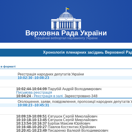
Верховна Рада України
Офіційний вебпортал парламенту України
Хронологія пленарних засідань Верховної Ра
 в форматі
Реєстрація народних депутатів України
10:02:30 -10:08:23
10:02:44-10:04:09
Парубій Андрій Володимирович
Письмова реєстрація
10:04:24
-
Реєстрація в залі.
Зареєстровано-348
Оголошення, заяви, повідомлення, пропозиції народних депутатів 
10:08:23 -10:45:31
10:09:19-10:09:51
Євтушок Сергій Миколайович
10:10:18-10:13:45
Євтушок Сергій Миколайович
10:13:54-10:16:37
Бурбак Максим Юрійович
10:16:48-10:20:27
Павлов Костянтин Юрійович
10:20:41-10:23:49
Писаренко Валерій Володимирович