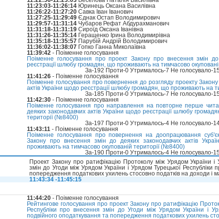
11:22:56-11:23:03
Веселова Наталія Василівна
11:23:03-11:26:14
Юринець Оксана Василівна
11:26:22-11:27:20
Савка Іван Іванович
11:27:25-11:29:49
Єднак Остап Володимирович
11:29:57-11:31:14
Чубаров Рефат Абдурахманович
11:31:18-11:31:19
Сироїд Оксана Іванівна
11:31:26-11:35:14
Геращенко Ірина Володимирівна
11:35:18-11:35:57
Парубій Андрій Володимирович
11:36:02-11:38:07
Гопко Ганна Миколаївна
11:39:42
- Поіменне голосування
Поіменне голосування про проект Закону про внесення змін до
реєстрації шлюбу громадян, що проживають на тимчасово окупованій
За-192 Проти-0 Утрималось-7 Не голосувало-1
11:41:26
- Поіменне голосування
Поіменне голосування про повернення до розгляду проекту Закону
актів України щодо реєстрації шлюбу громадян, що проживають на т
За-185 Проти-0 Утрималось-7 Не голосувало-1
11:42:30
- Поіменне голосування
Поіменне голосування про направлення на повторне перше чита
деяких законодавчих актів України щодо реєстрації шлюбу громад
території (№8400)
За-197 Проти-0 Утрималось-4 Не голосувало-1
11:43:11
- Поіменне голосування
Поіменне голосування про повернення на доопрацювання суб'єкт
Закону про внесення змін до деяких законодавчих актів Укра
проживають на тимчасово окупованій території (№8400)
За-190 Проти-0 Утрималось-4 Не голосувало-1
Проект Закону про ратифікацію Протоколу між Урядом України і 
змін до Угоди між Урядом України і Урядом Турецької Республіки 
попередження податкових ухилень стосовно податків на доходи і 
11:43:34 -11:45:15
11:44:20
- Поіменне голосування
Рейтингове голосування про проект Закону про ратифікацію Проток
Республіки про внесення змін до Угоди між Урядом України і Ур
подвійного оподаткування та попередження податкових ухилень сто