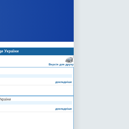
ди України
Версія для друку
докладніше
України
докладніше