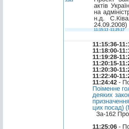
3163
актів Укра
на адмініст
н.д. С.Ків
24.09.2008)
11:15:13 -11:25:17
11:15:36-11:
11:18:00-11:
11:19:28-11:
11:20:15-11:
11:20:30-11:
11:22:40-11:
11:24:42
- П
Поіменне го
деяких зако
призначення
цих посад) 
За-162 Про
11:25:06
- П