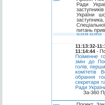
5124
Ради Укра
заступників
України ш
заступник
Спеціально
питань прив
11:13:10 -11:15:13
11:13:32-11:
11:14:44
- П
Поіменне г
змін до По
голів, перши
комітетів 
обрання го
секретаря та
Ради України
За-360 П
Проект Зак