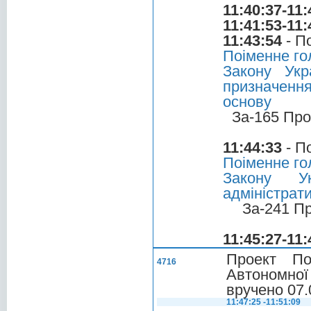
11:40:37-11:
11:41:53-11:
11:43:54
- П
Поіменне го
Закону Укр
призначення
основу
За-165 Про
11:44:33
- П
Поіменне го
Закону У
адміністрати
За-241 П
11:45:27-11:
Проект По
4716
Автономної
вручено 07.
11:47:25 -11:51:09