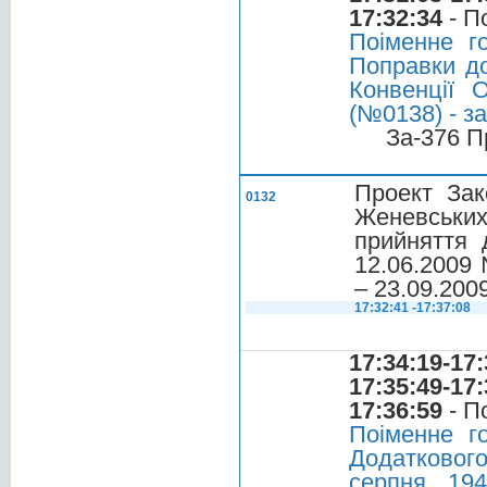
17:32:34
- П
Поіменне г
Поправки до
Конвенції О
(№0138) - за
За-376 П
Проект Зак
0132
Женевських 
прийняття д
12.06.2009 
– 23.09.200
17:32:41 -17:37:08
17:34:19-17:
17:35:49-17:
17:36:59
- П
Поіменне г
Додатковог
серпня 194