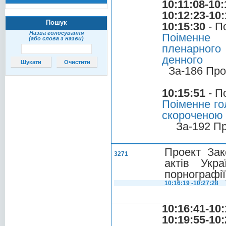
10:11:08-10:
10:12:23-10:
Пошук
10:15:30
- П
Назва голосування
Поіменне 
(або слова з назви)
пленарного
денного
За-186 Про
10:15:51
- П
Поіменне го
скороченою
За-192 П
Проект Зак
3271
актів Укр
порнографії
10:16:19 -10:27:28
10:16:41-10:
10:19:55-10: