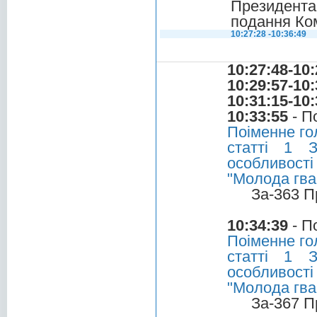
Президента
подання Ком
10:27:28 -10:36:49
10:27:48-10:
10:29:57-10:
10:31:15-10:
10:33:55
- П
Поіменне го
статті 1 
особливост
"Молода гва
За-363 П
10:34:39
- П
Поіменне го
статті 1 
особливост
"Молода гва
За-367 П