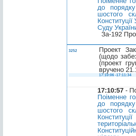
Поіменне г
до порядку
шостого ск
Конституції 
Суду України
За-192 Про
Проект Зак
3252
(щодо забез
(проект гру
вручено 21.
17:10:06 -17:11:34
17:10:57
- П
Поіменне г
до порядку
шостого ск
Конституці
територіа
Конституці