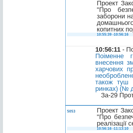
Проект Зак
"Про безп
заборони на
домашньог
копитних по
10:55:39 -10:56:16
10:56:11
- П
Поіменне 
внесення зм
харчових пр
необроблен
також туш 
ринках) (№ д
За-29 Про
Проект Зако
5053
"Про безпеч
реалізації 
10:56:16 -11:13:10