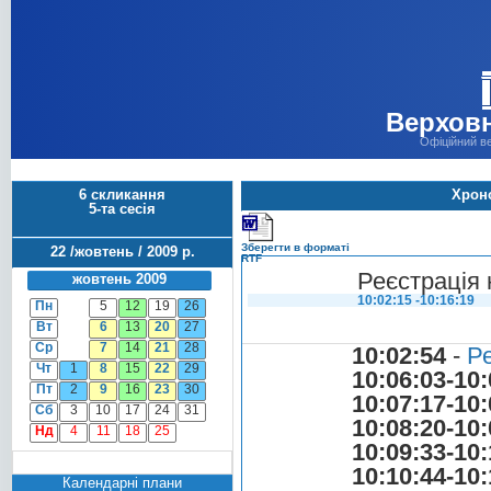
Верховн
Офіційний в
6 скликання
Хроно
5-та сесія
Зберегти в форматі
22 /жовтень / 2009 р.
RTF
Реєстрація 
жовтень 2009
10:02:15 -10:16:19
Пн
5
12
19
26
Вт
6
13
20
27
Ср
7
14
21
28
10:02:54
-
Ре
Чт
1
8
15
22
29
10:06:03-10:
Пт
2
9
16
23
30
10:07:17-10:
Сб
3
10
17
24
31
10:08:20-10:
Нд
4
11
18
25
10:09:33-10:
10:10:44-10:
Календарні плани