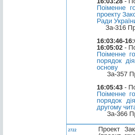
16:03:28
- П
Поіменне г
проекту Зако
Ради Україн
За-316 П
16:03:46-16:
16:05:02
- П
Поіменне го
порядок ді
основу
За-357 П
16:05:43
- П
Поіменне го
порядок ді
другому чита
За-366 П
Проект Зак
2722