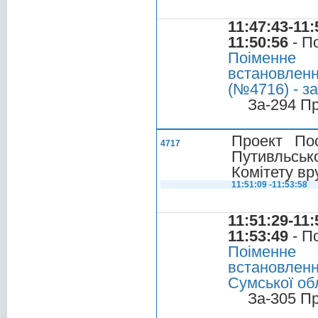
11:47:43-11:
11:50:56
- П
Поіменне
встановлен
(№4716) - за
За-294 П
Проект По
4717
Путивльськ
Комітету вр
11:51:09 -11:53:58
11:51:29-11:
11:53:49
- П
Поіменне
встановлен
Сумської обл
За-305 П