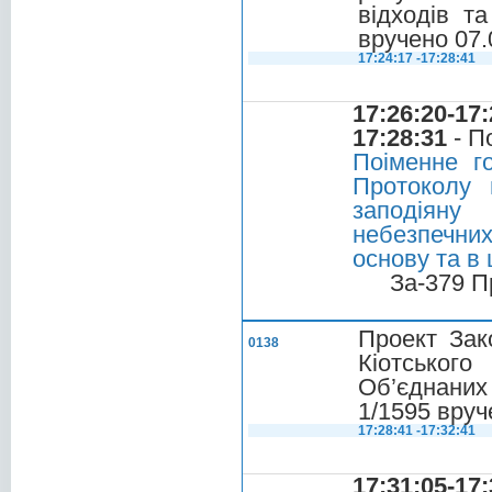
відходів т
вручено 07.
17:24:17 -17:28:41
17:26:20-17:
17:28:31
- П
Поіменне г
Протоколу 
заподіяну
небезпечни
основу та в
За-379 П
Проект Зак
0138
Кіотського
Об’єднаних
1/1595 вруч
17:28:41 -17:32:41
17:31:05-17: