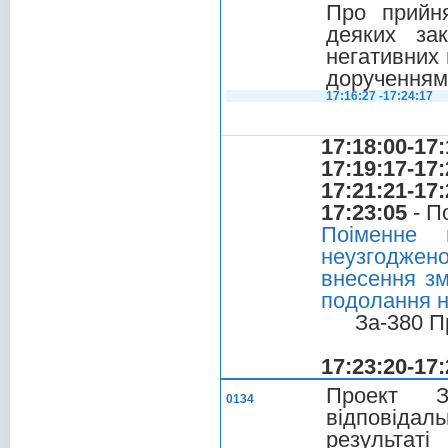
Про прийн
деяких за
негативних 
дорученням 
17:16:27 -17:24:17
17:18:00-17:
17:19:17-17:
17:21:21-17:
17:23:05
- П
Поіменне 
неузгоджено
внесення зм
подолання н
За-380 П
17:23:20-17:
Проект З
0134
відповіда
результат