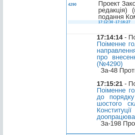
Проект Зако
4290
редакція) 
подання Ком
17:12:30 -17:16:27
17:14:14
- П
Поіменне го
направлення
про внесенн
(№4290)
За-48 Прот
17:15:21
- П
Поіменне г
до порядку
шостого ск
Конституц
доопрацюван
За-198 Про