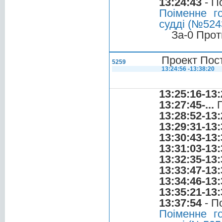
13:24:43
- П
Поіменне г
судді (№5243
За-0 Прот
Проект Пос
5259
13:24:56 -13:38:20
13:25:16-13:
13:27:45-...
П
13:28:52-13:
13:29:31-13:
13:30:43-13:
13:31:03-13:
13:32:35-13:
13:33:47-13:
13:34:46-13:
13:35:21-13:
13:37:54
- П
Поіменне г