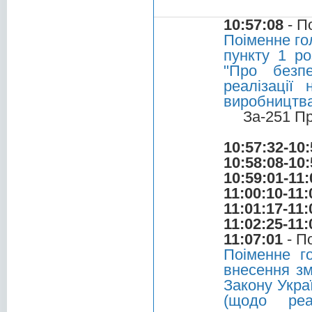
10:57:08
- П
Поіменне го
пункту 1 ро
"Про безпе
реалізації
виробництва
За-251 П
10:57:32-10:
10:58:08-10:
10:59:01-11:
11:00:10-11:
11:01:17-11:
11:02:25-11:
11:07:01
- П
Поіменне г
внесення зм
Закону Украї
(щодо реа