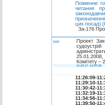
Поіменне г
читання п
законодавч
призначення
цих посад) 
За-176 Про
Проект Зак
1122
судоустрій
адміністра
25.01.2008
Комітету – 
11:25:17 -11:47:25
11:26:09-11:
11:29:10-11:
11:30:42-11:
11:32:19-11:
11:34:56-11:
11:39:50-11: