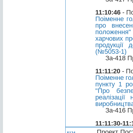
11:10:46
- П
Поіменне го
про внесен
положення"
харчових пр
продукції 
(№5053-1)
За-418 П
11:11:20
- П
Поіменне го
пункту 1 ро
"Про безпе
реалізації
виробництва
За-416 П
11:11:30-11:
Проект Пос