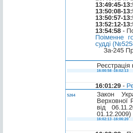
13:49:45-13:
13:50:08-13:
13:50:57-13:
13:52:12-13:
13:54:58
- П
Поіменне г
судді (№5258
За-245 П
Реєстрація 
16:00:58 -16:02:13
16:01:29
-
Ре
Закон Укр
5264
Верховної 
вiд 06.11.
01.12.2009)
16:02:13 -16:06:20