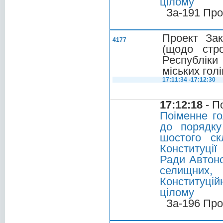
цілому
За-191 Про
Проект Зак
4177
(щодо стр
Республіки
міських голі
17:11:34 -17:12:30
17:12:18
- П
Поіменне г
до порядку
шостого ск
Конституці
Ради Автоно
селищних,
Конституці
цілому
За-196 Про