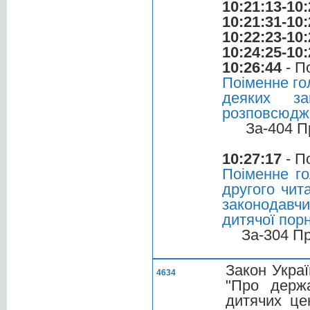
10:21:13-10:
10:21:31-10:
10:22:23-10:
10:24:25-10:
10:26:44
- П
Поіменне го
деяких за
розповсюдже
За-404 П
10:27:17
- П
Поіменне го
другого чит
законодавчи
дитячої пор
За-304 П
Закон Украї
4634
"Про держа
дитячих це