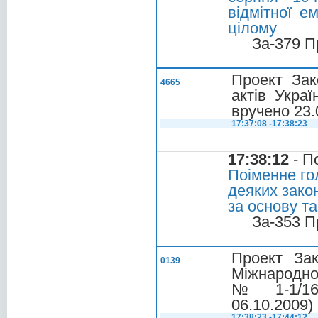
відмітної е
цілому
За-379 П
Проект Зак
4665
актів Укра
вручено 23.
17:37:08 -17:38:23
17:38:12
- П
Поіменне го
деяких зако
за основу та
За-353 П
Проект За
0139
Міжнародног
№ 1-1/169
06.10.2009)
17:38:23 -17:44:12