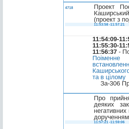
Проект По
4718
Каширський
(проект з п
11:53:58 -11:57:21
11:54:09-11:
11:55:30-11:
11:56:37
- П
Поіменне
встановле
Каширського
та в цілому
За-306 П
Про прийн
деяких за
негативних 
дорученням 
11:57:21 -11:59:06