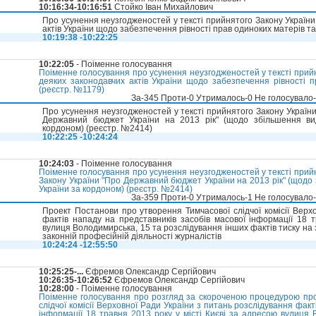
10:16:34-10:16:51
Стойко Іван Михайлович
Про усунення неузгодженостей у тексті прийнятого Закону України
актів України щодо забезпечення рівності прав одиноких матерів та
10:19:38 -10:22:25
10:22:05
- Поіменне голосування
Поіменне голосування про усунення неузгодженостей у тексті прийн
деяких законодавчих актів України щодо забезпечення рівності п
(реєстр. №1179)
За-345 Проти-0 Утрималось-0 Не голосувало
Про усунення неузгодженостей у тексті прийнятого Закону України
Державний бюджет України на 2013 рік" (щодо збільшення вид
кордоном) (реєстр. №2414)
10:22:25 -10:24:24
10:24:03
- Поіменне голосування
Поіменне голосування про усунення неузгодженостей у тексті прийн
Закону України "Про Державний бюджет України на 2013 рік" (щодо 
України за кордоном) (реєстр. №2414)
За-359 Проти-0 Утрималось-1 Не голосувало
Проект Постанови про утворення Тимчасової слідчої комісії Верх
фактів нападу на представників засобів масової інформації 18 т
вулиця Володимирська, 15 та розслідування інших фактів тиску на
законній професійній діяльності журналістів
10:24:24 -12:55:50
10:25:25-...
Єфремов Олександр Сергійович
10:26:35-10:26:52
Єфремов Олександр Сергійович
10:28:00
- Поіменне голосування
Поіменне голосування про розгляд за скороченою процедурою про
слідчої комісії Верховної Ради України з питань розслідування факт
інформації 18 травня 2013 року у місті Києві за адресою вулиця