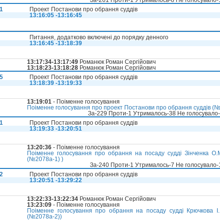
За-261 Проти-1 Утрималось-8 Не голосувало
1
Проект Постанови про обрання суддів
13:16:05 -13:16:45
Питання, додатково включені до порядку денного
13:16:45 -13:18:39
13:17:34-13:17:49
Романюк Роман Сергійович
13:18:23-13:18:28
Романюк Роман Сергійович
5
Проект Постанови про обрання суддів
13:18:39 -13:19:33
13:19:01
- Поіменне голосування
Поіменне голосування про проект Постанови про обрання суддів (№2
За-229 Проти-1 Утрималось-38 Не голосувало
1
Проект Постанови про обрання суддів
13:19:33 -13:20:51
13:20:36
- Поіменне голосування
Поіменне голосування про обрання на посаду судді Зінченка О.
(№2078а-1) )
За-240 Проти-1 Утрималось-7 Не голосувало
2
Проект Постанови про обрання суддів
13:20:51 -13:29:22
13:22:33-13:22:34
Романюк Роман Сергійович
13:23:09
- Поіменне голосування
Поіменне голосування про обрання на посаду судді Крючкова І.
(№2078а-2))