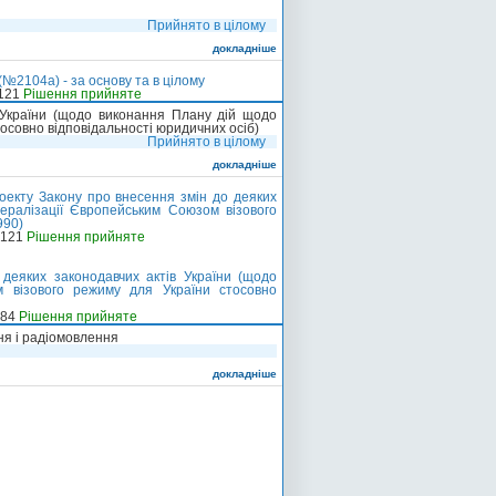
Прийнято в цілому
докладніше
№2104а) - за основу та в цілому
-121
Рішення прийняте
 України (щодо виконання Плану дій щодо
осовно відповідальності юридичних осіб)
Прийнято в цілому
докладніше
екту Закону про внесення змін до деяких
ералізації Європейським Союзом візового
990)
-121
Рішення прийняте
деяких законодавчих актів України (щодо
 візового режиму для України стосовно
-84
Рішення прийняте
ня і радіомовлення
докладніше