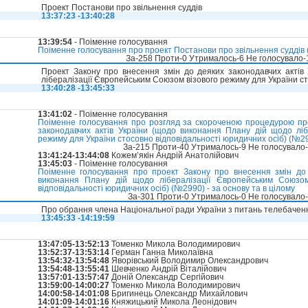
Проект Постанови про звільнення суддів
13:37:23 -13:40:28
13:39:54
- Поіменне голосування
Поіменне голосування про проект Постанови про звільнення суддів (
За-258 Проти-0 Утрималось-6 Не голосувало
Проект Закону про внесення змін до деяких законодавчих актів
лібералізації Європейським Союзом візового режиму для України ст
13:40:28 -13:45:33
13:41:02
- Поіменне голосування
Поіменне голосування про розгляд за скороченою процедурою про
законодавчих актів України (щодо виконання Плану дій щодо ліб
режиму для України стосовно відповідальності юридичних осіб) (№2
За-215 Проти-40 Утрималось-9 Не голосувало
13:41:24-13:44:08
Кожем’якін Андрій Анатолійович
13:45:03
- Поіменне голосування
Поіменне голосування про проект Закону про внесення змін до 
виконання Плану дій щодо лібералізації Європейським Союзом
відповідальності юридичних осіб) (№2990) - за основу та в цілому
За-301 Проти-0 Утрималось-0 Не голосувало
Про обрання члена Національної ради України з питань телебачен
13:45:33 -14:19:59
13:47:05-13:52:13
Томенко Микола Володимирович
13:52:37-13:53:14
Герман Ганна Миколаївна
13:54:32-13:54:48
Яворівський Володимир Олександрович
13:54:48-13:55:41
Шевченко Андрій Віталійович
13:57:01-13:57:47
Доній Олександр Сергійович
13:59:00-14:00:27
Томенко Микола Володимирович
14:00:58-14:01:08
Бригинець Олександр Михайлович
14:01:09-14:01:16
Княжицький Микола Леонідович