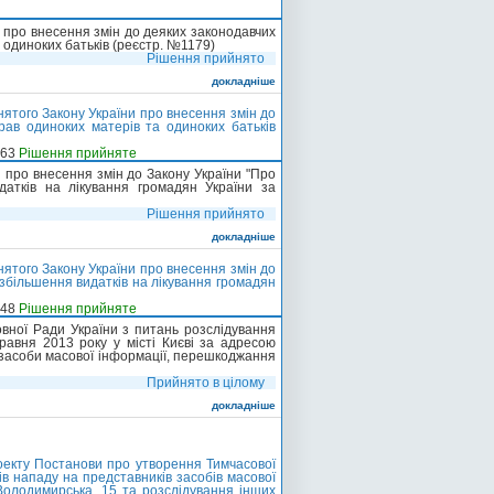
 про внесення змін до деяких законодавчих
 одиноких батьків (реєстр. №1179)
Рішення прийнято
докладніше
ятого Закону України про внесення змін до
рав одиноких матерів та одиноких батьків
-63
Рішення прийняте
 про внесення змін до Закону України "Про
атків на лікування громадян України за
Рішення прийнято
докладніше
ятого Закону України про внесення змін до
збільшення видатків на лікування громадян
-48
Рішення прийняте
овної Ради України з питань розслідування
равня 2013 року у місті Києві за адресою
 засоби масової інформації, перешкоджання
Прийнято в цілому
докладніше
екту Постанови про утворення Тимчасової
ів нападу на представників засобів масової
 Володимирська, 15 та розслідування інших