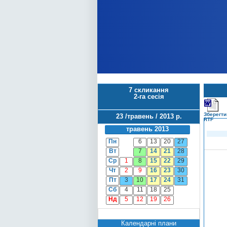
7 скликання
2-га сесія
Зберегти
23 /травень / 2013 р.
RTF
травень 2013
Пн
6
13
20
27
Вт
7
14
21
28
Ср
1
8
15
22
29
Чт
2
9
16
23
30
Пт
3
10
17
24
31
Сб
4
11
18
25
Нд
5
12
19
26
Календарні плани