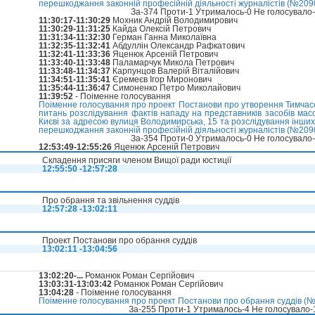
перешкоджання законній професійній діяльності журналістів (№2090
За-374 Проти-1 Утрималось-0 Не голосувало
11:30:17-11:30:29
Мохник Андрій Володимирович
11:30:29-11:31:25
Кайда Олексій Петрович
11:31:34-11:32:30
Герман Ганна Миколаївна
11:32:35-11:32:41
Абдуллін Олександр Рафкатович
11:32:41-11:33:36
Яценюк Арсеній Петрович
11:33:40-11:33:48
Паламарчук Микола Петрович
11:33:48-11:34:37
Карпунцов Валерій Віталійович
11:34:51-11:35:41
Єремеєв Ігор Миронович
11:35:44-11:36:47
Симоненко Петро Миколайович
11:39:52
- Поіменне голосування
Поіменне голосування про проект Постанови про утворення Тимчасово
питань розслідування фактів нападу на представників засобів масо
Києві за адресою вулиця Володимирська, 15 та розслідування інших 
перешкоджання законній професійній діяльності журналістів (№2090
За-354 Проти-0 Утрималось-0 Не голосувало
12:53:49-12:55:26
Яценюк Арсеній Петрович
Складення присяги членом Вищої ради юстиції
12:55:50 -12:57:28
Про обрання та звільнення суддів
12:57:28 -13:02:11
Проект Постанови про обрання суддів
13:02:11 -13:04:56
13:02:20-...
Романюк Роман Сергійович
13:03:31-13:03:42
Романюк Роман Сергійович
13:04:28
- Поіменне голосування
Поіменне голосування про проект Постанови про обрання суддів (№2
За-255 Проти-1 Утрималось-4 Не голосувало