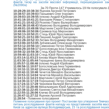
фактів тиску на засоби масової інформації, перешкоджання зако
(№2090а)
За-70 Проти-147 Утрималось-19 Не голосувало-
10:28:29-10:38:34
Яценюк Арсеній Петрович
10:38:57-10:39:03
Панькевич Олег Ігорович
10:39:03-10:39:55
Іллєнко Андрій Юрійович
10:41:16-10:41:21
Ванзуряк Роман Степанович
10:41:21-10:42:23
Розенко Павло Валерійович
10:44:38-10:48:43
Макеєнко Володимир Володимирович
10:49:01-10:49:06
Мартиняк Сергій Васильович
10:49:06-10:50:06
Єремеєв Ігор Миронович
10:50:13-10:50:21
Стець Юрій Ярославович
10:50:21-10:51:09
Пишний Андрій Григорович
10:51:28-10:52:33
Литвин Володимир Михайлович
10:53:00-10:53:05
Зубчевський Олександр Петрович
10:53:12-10:56:14
Симоненко Петро Миколайович
10:56:29-10:59:17
Богословська Інна Германівна
10:59:32-10:59:36
Стець Юрій Ярославович
10:59:40-11:03:10
Стець Юрій Ярославович
11:03:14-11:03:23
Іонова Марія Миколаївна
11:03:30-11:05:44
Геращенко Ірина Володимирівна
11:05:57-11:08:46
Іллєнко Андрій Юрійович
11:08:58-11:10:07
Богословська Інна Германівна
11:10:32-11:10:42
Шпенов Дмитро Юрійович
11:10:42-11:10:46
Чечетов Михайло Васильович
11:10:53-11:14:04
Чечетов Михайло Васильович
11:14:13-11:14:23
Мартиняк Сергій Васильович
11:14:30-11:17:19
Порошенко Петро Олексійович
11:17:24-11:17:28
Черняков Валерій Вікторович
11:17:37-11:20:46
Михальчишин Юрій Адріянович
11:22:38-11:22:45
Ханенко Святослав Михайлович
11:22:55-11:26:06
Кличко Віталій Володимирович
11:26:47-11:27:32
Яценюк Арсеній Петрович
11:28:54
- Поіменне голосування
Поіменне голосування про проект Постанови про утворення Тимчасово
питань розслідування фактів нападу на представників засобів масо
Києві за адресою вулиця Володимирська, 15 та розслідування інших 