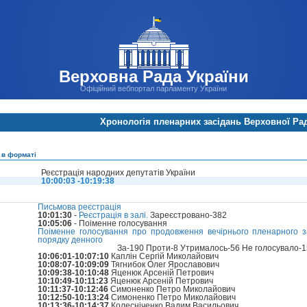
Верховна Рада України
Офіційний вебпортал парламенту України
Хронологія пленарних засідань Верховної Ра
 в форматі
Реєстрація народних депутатів України
10:00:03 -10:19:38
Письмова реєстрація
10:01:30
-
Реєстрація в залі.
Зареєстровано-382
10:05:06
- Поіменне голосування
Поіменне голосування про продовження вечірнього пленарного 
порядку денного
За-190 Проти-8 Утрималось-56 Не голосувало-
10:06:01-10:07:10
Каплін Сергій Миколайович
10:08:07-10:09:09
Тягнибок Олег Ярославович
10:09:38-10:10:48
Яценюк Арсеній Петрович
10:10:49-10:11:23
Яценюк Арсеній Петрович
10:11:37-10:12:46
Симоненко Петро Миколайович
10:12:50-10:13:24
Симоненко Петро Миколайович
10:13:36-10:14:37
Колесніченко Вадим Васильович