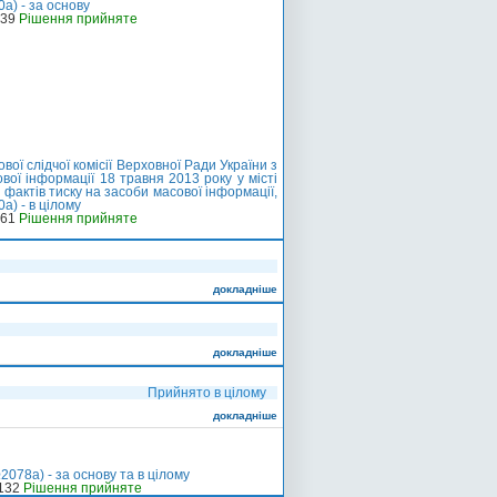
а) - за основу
-39
Рішення прийняте
ї слідчої комісії Верховної Ради України з
вої інформації 18 травня 2013 року у місті
фактів тиску на засоби масової інформації,
а) - в цілому
-61
Рішення прийняте
докладніше
докладніше
Прийнято в цілому
докладніше
078а) - за основу та в цілому
-132
Рішення прийняте