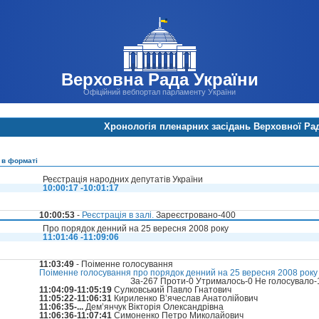
Верховна Рада України
Офіційний вебпортал парламенту України
Хронологія пленарних засідань Верховної Ра
 в форматі
Реєстрація народних депутатів України
10:00:17 -10:01:17
10:00:53
-
Реєстрація в залі.
Зареєстровано-400
Про порядок денний на 25 вересня 2008 року
11:01:46 -11:09:06
11:03:49
- Поіменне голосування
Поіменне голосування про порядок денний на 25 вересня 2008 року
За-267 Проти-0 Утрималось-0 Не голосувало
11:04:09-11:05:19
Сулковський Павло Гнатович
11:05:22-11:06:31
Кириленко В’ячеслав Анатолійович
11:06:35-...
Дем’янчук Вікторія Олександрівна
11:06:36-11:07:41
Симоненко Петро Миколайович