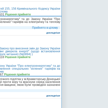
ей 155, 156 Кримінального Кодексу України
цілому
-101
Рішення прийняте
роенергетику" та до Закону України "Про
зелених" тарифів на електричну та теплову
Прийнято в цілому
докладніше
Закону про внесення змін до Закону України
вні джерела енергії" (щодо встановлення
руге читання) (№0894) )
-118
Рішення прийняте
ону України "Про електроенергетику" та до
овлення спеціальних "зелених" тарифів на
ому
-67
Рішення прийняте
-річного підлітка у м.Краматорську Донецької
ії проти кору та краснухи серед населення
ння вакцини, якою були проведені зазначені
докладніше