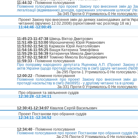
11:44:32
- Поіменне голосування
Поіменне голосування про проект Закону про внесення змін до За
легалізації (відмиванню) доходів, одержаних злочинним шляхом" (№3
За-345 Проти-0 Утрималось-0 Не голосувало
Проект Закону про внесення змін до деяких законодавчих актів Украї
читання) (вручено 12.02.2008) (орієнтовний час розгляду 18 хв.)
11:44:46 -12:00:45
11:45:23-11:47:38
Швець Віктор Дмитрович
11:51:49-11:53:00
Мірошниченко Юрій Романович
11:53:02-11:54:11
Кармазін Юрій Анатолійович
11:54:16-11:55:25
Ващук Катерина Тимофіївна
11:55:29-11:56:39
Катеринчук Микола Дмитрович
11:57:02-11:58:07
Томенко Микола Володимирович
11:59:33
- Поіменне голосування
Про поправку народного депутата Яценюка А.П. (Проект Закону п
актів України (щодо протидії насильству в сім'ї) (друге читання) (№08
За-295 Проти-1 Утрималось-0 Не голосувало
12:00:22
- Поіменне голосування
Поіменне голосування про проект Закону про внесення змін до 
протидії насильству в сім'ї) (№0895) - у другому читанні та в цілому
За-331 Проти-0 Утрималось-0 Не голосувало
Про обрання та звільнення суддів
12:30:28 -12:34:11
12:30:41-12:34:07
Ківалов Сергій Васильович
Проект Постанови про обрання суддів
12:34:11 -12:34:52
12:34:40
- Поіменне голосування
Поіменне голосування про проект Постанови про обрання суддів (№3
За-276 Проти-0 Утрималось-0 Не голосувало