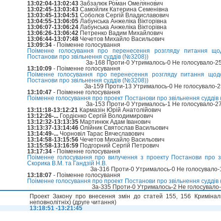
13:02:04-13:02:43
Забзалюк Роман Омелянович
13:02:45-13:03:43
Самойлик Катерина Семенівна
13:03:45-13:04:51
Соболєв Сергій Владиславович
13:04:55-13:06:05
Лабунська Анжеліка Вікторівна
13:06:07-13:06:24
Лабунська Анжеліка Вікторівна
13:06:26-13:06:42
Петренко Вадим Михайлович
13:06:44-13:07:48
Чечетов Михайло Васильович
13:09:34
- Поіменне голосування
Поіменне голосування про перенесення розгляду питання щодо
Постанови про звільнення суддів (№3208))
За-168 Проти-0 Утрималось-0 Не голосувало-2
13:10:09
- Поіменне голосування
Поіменне голосування про перенесення розгляду питання щодо
Постанови про звільнення суддів (№3208))
За-159 Проти-13 Утрималось-0 Не голосувало-
13:10:47
- Поіменне голосування
Поіменне голосування про проект Постанови про звільнення суддів (
За-153 Проти-0 Утрималось-1 Не голосувало-2
13:11:18-13:12:21
Кармазін Юрій Анатолійович
13:12:26-...
Гордієнко Сергій Володимирович
13:12:32-13:13:35
Мартинюк Адам Іванович
13:13:37-13:14:46
Олійник Святослав Васильович
13:14:49-...
Чорновіл Тарас Вячеславович
13:14:58-13:15:56
Чечетов Михайло Васильович
13:15:58-13:16:59
Подгорний Сергій Петрович
13:17:34
- Поіменне голосування
Поіменне голосування про вилучення з проекту Постанови про з
Скорика В.М. та Гандзій Н.В.
За-316 Проти-0 Утрималось-0 Не голосувало
13:18:07
- Поіменне голосування
Поіменне голосування про проект Постанови про звільнення суддів 
За-335 Проти-0 Утрималось-2 Не голосувало
Проект Закону про внесення змін до статей 155, 156 Криміна
неповнолітніх) (друге читання)
13:18:51 -13:21:45