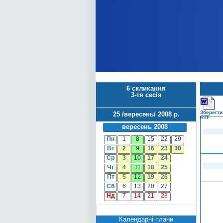
6 скликання
3-тя сесія
Зберегти
25 /вересень/ 2008 р.
RTF
вересень 2008
Пн
1
8
15
22
29
Вт
2
9
16
23
30
Ср
3
10
17
24
Чт
4
11
18
25
Пт
5
12
19
26
Сб
6
13
20
27
Нд
7
14
21
28
Календарні плани