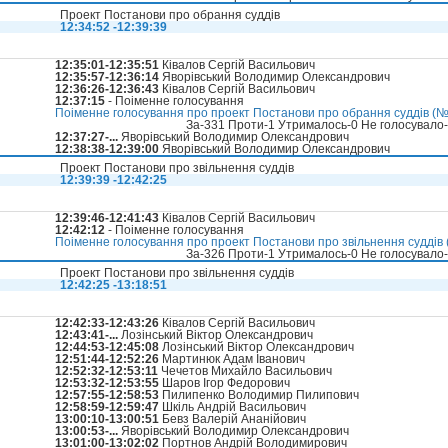
Проект Постанови про обрання суддів
12:34:52 -12:39:39
12:35:01-12:35:51
Ківалов Сергій Васильович
12:35:57-12:36:14
Яворівський Володимир Олександрович
12:36:26-12:36:43
Ківалов Сергій Васильович
12:37:15
- Поіменне голосування
Поіменне голосування про проект Постанови про обрання суддів (№3
За-331 Проти-1 Утрималось-0 Не голосувало
12:37:27-...
Яворівський Володимир Олександрович
12:38:38-12:39:00
Яворівський Володимир Олександрович
Проект Постанови про звільнення суддів
12:39:39 -12:42:25
12:39:46-12:41:43
Ківалов Сергій Васильович
12:42:12
- Поіменне голосування
Поіменне голосування про проект Постанови про звільнення суддів (
За-326 Проти-1 Утрималось-0 Не голосувало
Проект Постанови про звільнення суддів
12:42:25 -13:18:51
12:42:33-12:43:26
Ківалов Сергій Васильович
12:43:41-...
Лозінський Віктор Олександрович
12:44:53-12:45:08
Лозінський Віктор Олександрович
12:51:44-12:52:26
Мартинюк Адам Іванович
12:52:32-12:53:11
Чечетов Михайло Васильович
12:53:32-12:53:55
Шаров Ігор Федорович
12:57:55-12:58:53
Пилипенко Володимир Пилипович
12:58:59-12:59:47
Шкіль Андрій Васильович
13:00:10-13:00:51
Бевз Валерій Ананійович
13:00:53-...
Яворівський Володимир Олександрович
13:01:00-13:02:02
Портнов Андрій Володимирович