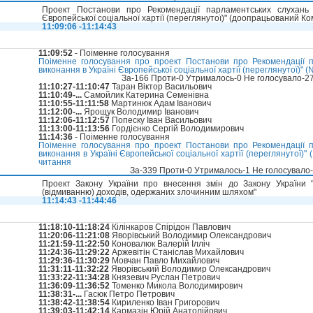
Проект Постанови про Рекомендації парламентських слухань 
Європейської соціальної хартії (переглянутої)" (доопрацьований Ко
11:09:06 -11:14:43
11:09:52
- Поіменне голосування
Поіменне голосування про проект Постанови про Рекомендації п
виконання в Україні Європейської соціальної хартії (переглянутої)" (
За-166 Проти-0 Утрималось-0 Не голосувало-2
11:10:27-11:10:47
Таран Віктор Васильович
11:10:49-...
Самойлик Катерина Семенівна
11:10:55-11:11:58
Мартинюк Адам Іванович
11:12:00-...
Ярощук Володимир Іванович
11:12:06-11:12:57
Попеску Іван Васильович
11:13:00-11:13:56
Гордієнко Сергій Володимирович
11:14:36
- Поіменне голосування
Поіменне голосування про проект Постанови про Рекомендації п
виконання в Україні Європейської соціальної хартії (переглянутої
читання
За-339 Проти-0 Утрималось-1 Не голосувало
Проект Закону України про внесення змін до Закону України "
(відмиванню) доходів, одержаних злочинним шляхом"
11:14:43 -11:44:46
11:18:10-11:18:24
Кілінкаров Спірідон Павлович
11:20:06-11:21:08
Яворівський Володимир Олександрович
11:21:59-11:22:50
Коновалюк Валерій Ілліч
11:24:36-11:29:22
Аржевітін Станіслав Михайлович
11:29:36-11:30:29
Мовчан Павло Михайлович
11:31:11-11:32:22
Яворівський Володимир Олександрович
11:33:22-11:34:28
Князевич Руслан Петрович
11:36:09-11:36:52
Томенко Микола Володимирович
11:38:31-...
Гасюк Петро Петрович
11:38:42-11:38:54
Кириленко Іван Григорович
11:39:03-11:42:14
Кармазін Юрій Анатолійович