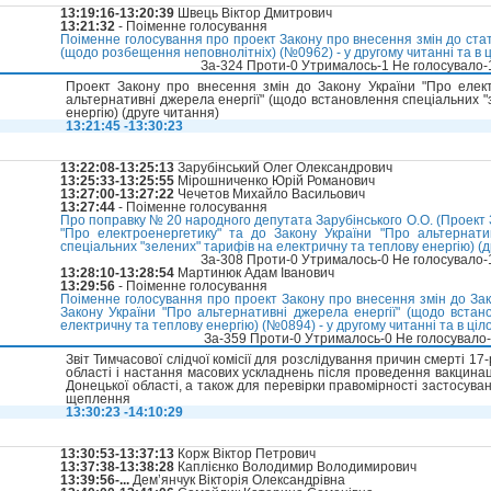
13:19:16-13:20:39
Швець Віктор Дмитрович
13:21:32
- Поіменне голосування
Поіменне голосування про проект Закону про внесення змін до стат
(щодо розбещення неповнолітніх) (№0962) - у другому читанні та в 
За-324 Проти-0 Утрималось-1 Не голосувало
Проект Закону про внесення змін до Закону України "Про елект
альтернативні джерела енергії" (щодо встановлення спеціальних "
енергію) (друге читання)
13:21:45 -13:30:23
13:22:08-13:25:13
Зарубінський Олег Олександрович
13:25:33-13:25:55
Мірошниченко Юрій Романович
13:27:00-13:27:22
Чечетов Михайло Васильович
13:27:44
- Поіменне голосування
Про поправку № 20 народного депутата Зарубінського О.О. (Проект 
"Про електроенергетику" та до Закону України "Про альтернати
спеціальних "зелених" тарифів на електричну та теплову енергію) (д
За-308 Проти-0 Утрималось-0 Не голосувало
13:28:10-13:28:54
Мартинюк Адам Іванович
13:29:56
- Поіменне голосування
Поіменне голосування про проект Закону про внесення змін до Зак
Закону України "Про альтернативні джерела енергії" (щодо встан
електричну та теплову енергію) (№0894) - у другому читанні та в ціл
За-359 Проти-0 Утрималось-0 Не голосувало
Звіт Тимчасової слідчої комісії для розслідування причин смерті 17
області і настання масових ускладнень після проведення вакцинац
Донецької області, а також для перевірки правомірності застосува
щеплення
13:30:23 -14:10:29
13:30:53-13:37:13
Корж Віктор Петрович
13:37:38-13:38:28
Каплієнко Володимир Володимирович
13:39:56-...
Дем’янчук Вікторія Олександрівна