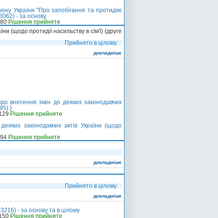
кону України "Про запобігання та протидію
062) - за основу
-80
Рішення прийняте
ни (щодо протидії насильству в сім'ї) (друге
Прийнято в цілому
докладніше
ро внесення змін до деяких законодавчих
95) )
-129
Рішення прийняте
деяких законодавчих актів України (щодо
-94
Рішення прийняте
докладніше
Прийнято в цілому
докладніше
216) - за основу та в цілому
-150
Рішення прийняте