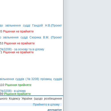
 звільнення судді Гандзій Н.В.(Проект
55
Рішення не прийняте
 звільнення судді Скорика В.М. (Проект
253
Рішення не прийняте
№3208) - за основу та в цілому
71
Рішення не прийняте
вільнення суддів (№3208) прізвищ суддів
-110
Рішення прийняте
(№3208) - в цілому
-89
Рішення прийняте
льного Кодексу України (щодо розбещення
Прийнято в цілому
докладніше