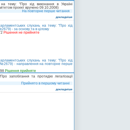
на тему: "Про хід виконання в Україні
мітетом проект вручено 09.10.2008)
На повторне перше читання
докладніше
арламентських слухань на тему: "Про хід
№2679) - за основу та в цілому
72
Рішення не прийняте
арламентських слухань на тему: "Про хід
)" (№2679) - направлення на повторне перше
-98
Рішення прийняте
Про запобігання та протидію легалізації
Прийнято в першому читанні
докладніше