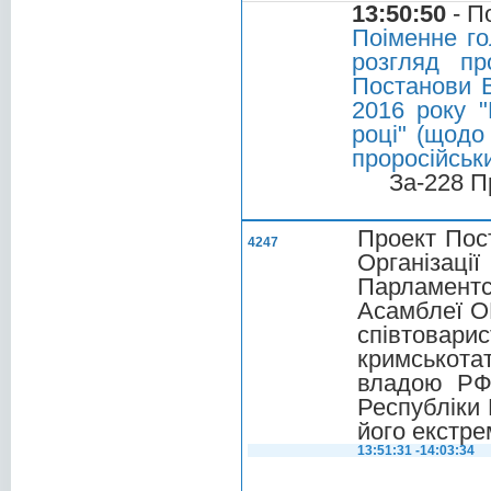
13:50:50
- П
Поіменне го
розгляд пр
Постанови В
2016 року "
році" (щодо
проросійськ
За-228 П
Проект Пос
4247
Організаці
Парламент
Асамблеї ОБ
співтовари
кримськота
владою РФ 
Республіки
його екстре
13:51:31 -14:03:34