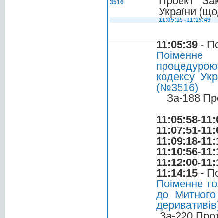
Проект За
3516
України (що
11:05:15 -11:15:49
11:05:39
- П
Поіменне 
процедурою
кодексу Укр
(№3516)
За-188 Пр
11:05:58-11:
11:07:51-11:
11:09:18-11:
11:10:56-11:
11:12:00-11:
11:14:15
- П
Поіменне го
до Митного
деривативів
За-220 Про