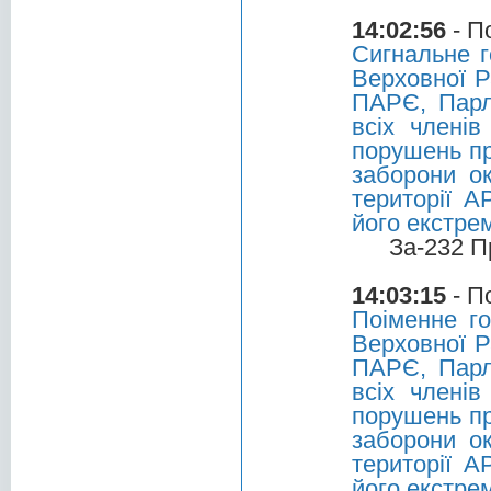
14:02:56
- П
Сигнальне г
Верховної Р
ПАРЄ, Парл
всіх члені
порушень пр
заборони о
території 
його екстре
За-232 П
14:03:15
- П
Поіменне г
Верховної Р
ПАРЄ, Парл
всіх члені
порушень пр
заборони о
території 
його екстре