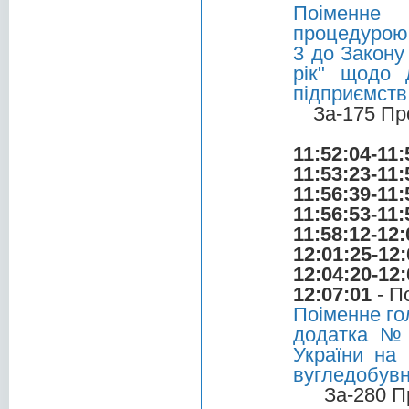
Поіменне 
процедурою 
3 до Закону
рік" щодо 
підприємств
За-175 Пр
11:52:04-11:
11:53:23-11:
11:56:39-11:
11:56:53-11:
11:58:12-12:
12:01:25-12:
12:04:20-12:
12:07:01
- П
Поіменне го
додатка № 
України на
вугледобувн
За-280 П