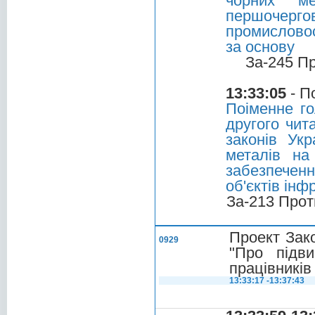
чорних м
першочер
промисловос
за основу
За-245 П
13:33:05
- П
Поіменне го
другого чит
законів Ук
металів на
забезпеченн
об'єктів ін
За-213 Прот
Проект Зако
0929
"Про підв
працівників
13:33:17 -13:37:43