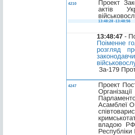
Проект Зак
4210
актів Ук
військовосл
13:48:28 -13:48:56
13:48:47
- П
Поіменне го
розгляд п
законодавчи
військовосл
За-179 Про
Проект Пос
4247
Організаці
Парламент
Асамблеї ОБ
співтовари
кримськота
владою РФ 
Республіки