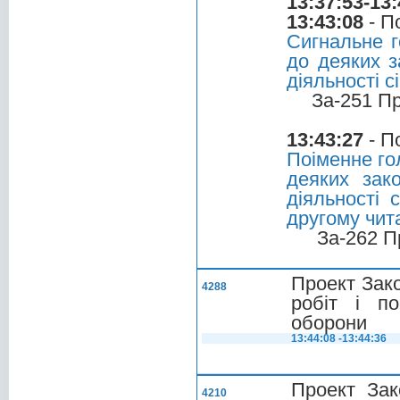
13:37:53-13:
13:43:08
- П
Сигнальне г
до деяких з
діяльності 
За-251 П
13:43:27
- П
Поіменне го
деяких зак
діяльності
другому чита
За-262 П
Проект Зако
4288
робіт і п
оборони
13:44:08 -13:44:36
Проект Зак
4210