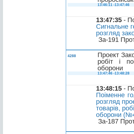
13:46:11 -13:47:46
13:47:35
- П
Сигнальне г
розгляд за
За-191 Про
Проект Зако
4288
робіт і п
оборони
13:47:46 -13:48:28
13:48:15
- П
Поіменне го
розгляд про
товарів, роб
оборони (№
За-187 Про