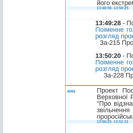
його екстре
13:48:56 -13:50:25
13:49:28
- П
Поіменне го
розгляд пр
За-215 Про
13:50:20
- П
Поіменне го
розгляд пр
За-228 П
Проект По
4060
Верховної 
"Про відзна
звільнен
проросійськ
13:50:25 -13:51:31