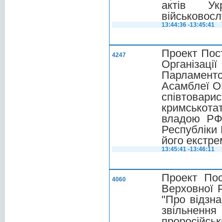
актів Ук
військовосл
13:44:36 -13:45:41
Проект Пос
4247
Організаці
Парламент
Асамблеї ОБ
співтовари
кримськота
владою РФ 
Республіки
його екстре
13:45:41 -13:46:11
Проект По
4060
Верховної 
"Про відзна
звільнен
проросійськ