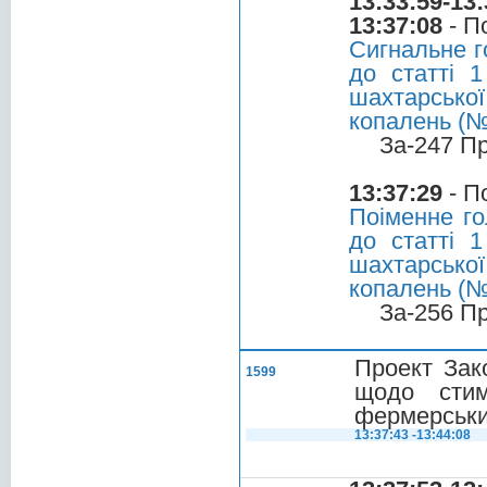
13:33:59-13:
13:37:08
- П
Сигнальне г
до статті 
шахтарсько
копалень (
За-247 П
13:37:29
- П
Поіменне го
до статті 
шахтарсько
копалень (№0
За-256 П
Проект Зак
1599
щодо стим
фермерськи
13:37:43 -13:44:08