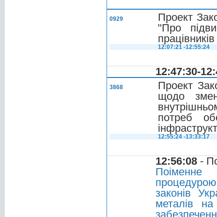
Проект Зако
0929
"Про підв
працівників
12:07:21 -12:55:24
12:47:30-12:
Проект Зак
3868
щодо змен
внутрішньо
потреб об
інфраструк
12:55:24 -13:33:17
12:56:08
- П
Поіменне 
процедурою
законів Ук
металів на
забезпеченн