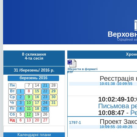
Верховн
Офіційний в
8 скликання
Хроно
4-та сесія
Зберегти в форматі
31 /березень/ 2016 р.
RTF
Реєстрація 
березень 2016
10:01:38 -10:09:55
Пн
7
14
21
28
Вт
1
8
15
22
29
Ср
2
9
16
23
30
10:02:49-10:
Чт
3
10
17
24
31
Письмова ре
Пт
4
11
18
25
10:08:47
-
Ре
Сб
5
12
19
26
Проект Зак
Нд
6
13
20
27
1797-1
10:09:55 -10:49:25
Календарні плани