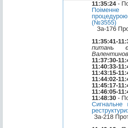
11:35:24
- П
Поіменне 
процедурою 
(№3555)
За-176 Пр
11:35:41-11:
питань є
Валентинов
11:37:30-11:
11:40:33-11:
11:43:15-11:
11:44:02-11:
11:45:17-11:
11:46:05-11:
11:48:30
- П
Сигнальне 
реструктури
За-218 Про