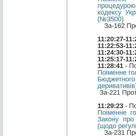
процедурою 
кодексу Укр
(№3500)
За-162 Пр
11:20:27-11:
11:22:53-11:
11:24:30-11:
11:25:17-11:
11:28:41
- П
Поіменне го
Бюджетного
деривативів
За-221 Про
11:29:23
- П
Поіменне г
Закону про
(щодо регул
За-231 Пр