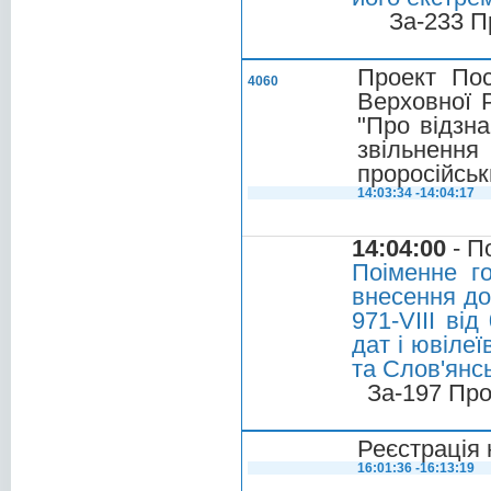
За-233 П
Проект По
4060
Верховної 
"Про відзна
звільнен
проросійськ
14:03:34 -14:04:17
14:04:00
- П
Поіменне г
внесення до
971-VIII ві
дат і ювілеї
та Слов'янс
За-197 Про
Реєстрація 
16:01:36 -16:13:19