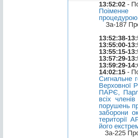
13:52:02
- П
Поіменне 
процедурою
За-187 Пр
13:52:38-13:
13:55:00-13:
13:55:15-13:
13:57:29-13:
13:59:29-14:
14:02:15
- П
Сигнальне г
Верховної Р
ПАРЄ, Парл
всіх члені
порушень пр
заборони о
території 
його екстре
За-225 Пр