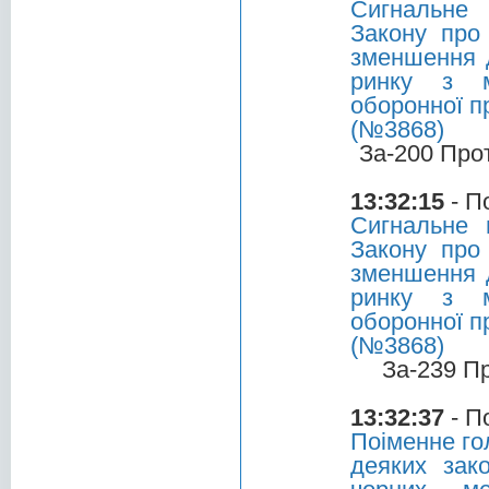
Сигнальне 
Закону про
зменшення д
ринку з м
оборонної п
(№3868)
За-200 Про
13:32:15
- П
Сигнальне 
Закону про
зменшення д
ринку з м
оборонної п
(№3868)
За-239 П
13:32:37
- П
Поіменне го
деяких зак