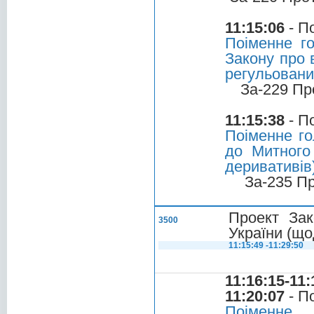
11:15:06
- П
Поіменне г
Закону про 
регульовани
За-229 Пр
11:15:38
- П
Поіменне го
до Митного
деривативів
За-235 П
Проект Зак
3500
України (що
11:15:49 -11:29:50
11:16:15-11:
11:20:07
- П
Поіменне 