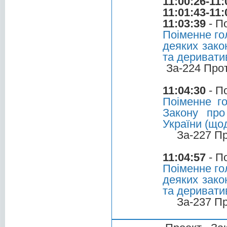
11:00:26-11:
11:01:43-11:
11:03:39
- П
Поіменне го
деяких зако
та дериватив
За-224 Про
11:04:30
- П
Поіменне г
Закону про
України (що
За-227 П
11:04:57
- П
Поіменне го
деяких зако
та дериватив
За-237 П