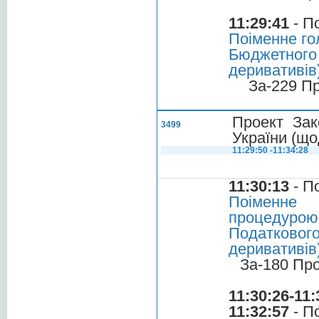
11:29:41
- П
Поіменне го
Бюджетного
деривативів
За-229 П
Проект Зак
3499
України (що
11:29:50 -11:34:28
11:30:13
- П
Поіменне 
процедуро
Податкового
деривативів
За-180 Пр
11:30:26-11:
11:32:57
- П