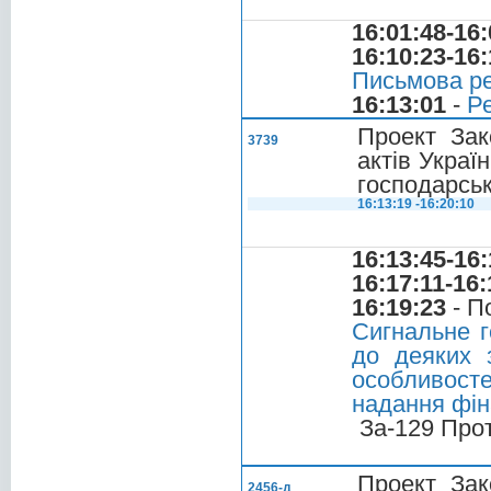
16:01:48-16:
16:10:23-16:
Письмова ре
16:13:01
-
Ре
Проект Зак
3739
актів Укра
господарськ
16:13:19 -16:20:10
16:13:45-16:
16:17:11-16:
16:19:23
- П
Сигнальне г
до деяких 
особливост
надання фін
За-129 Про
Проект Зак
2456-д