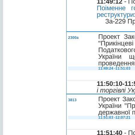
11:49:12
- П
Поіменне г
реструктури
За-229 П
Проект Зак
2300а
"Прикінцеві
Податковог
України 
проведення 
11:49:24 -11:51:03
11:50:10-11:
і торгівлі 
Проект Зак
3813
України "П
державної 
11:51:03 -12:07:21
11:51:40
- П