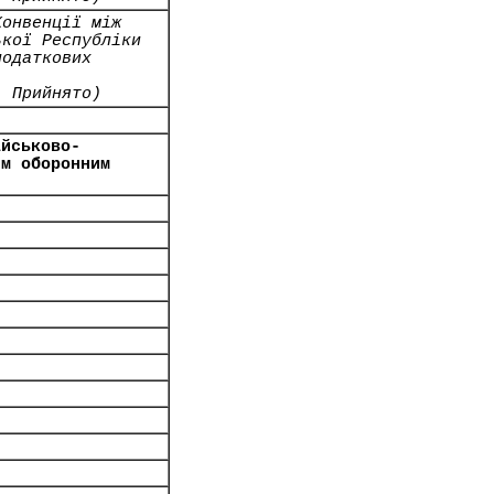
Конвенції між
ької Республіки
податкових
- Прийнято)
ійськово-
им оборонним