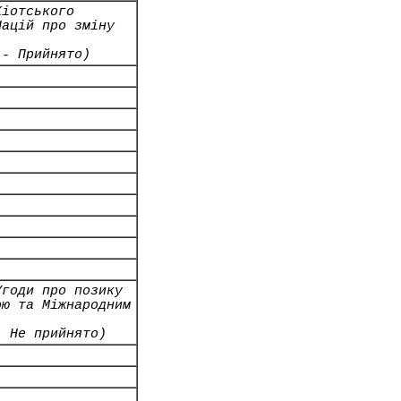
Кіотського
Націй про зміну
 - Прийнято)
Угоди про позику
ою та Міжнародним
- Не прийнято)