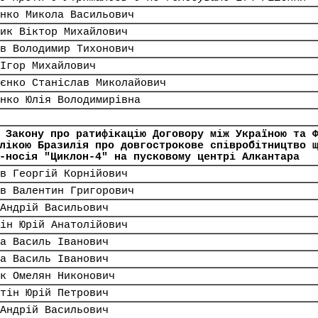
нко Микола Васильович
ик Віктор Михайлович
в Володимир Тихонович
Ігор Михайлович
єнко Станіслав Миколайович
нко Юлія Володимирівна
 Закону про ратифікацію Договору між Україною та 
лікою Бразилія про довгострокове співробітництво 
-носія "Циклон-4" на пусковому центрі Алкантара
в Георгій Корнійович
в Валентин Григорович
Андрій Васильович
ін Юрій Анатолійович
а Василь Іванович
а Василь Іванович
к Омелян Никонович
тін Юрій Петрович
Андрій Васильович