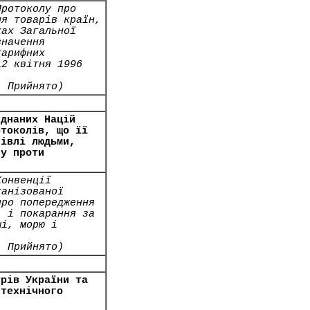
Протоколу про
ня товарів країн,
ках Загальної
значення
тарифних
12 квітня 1996
- Прийнято)
єднаних Націй
отоколів, що її
гівлі людьми,
лу проти
Конвенції
ганізованої
про попередження
, і покарання за
ші, морю і
- Прийнято)
трів України та
 технічного