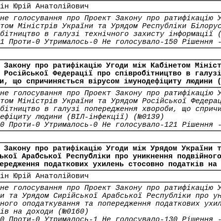
ін Юрій Анатолійович
не голосування про Проект Закону про ратифікацію 
том Міністрів України та Урядом Республіки Білору
бітництво в галузі технічного захисту інформації 
1 Проти-0 Утрималось-0 Не голосувало-150 Рішення 
 Закону про ратифікацію Угоди між Кабінетом Мініс
 Російської Федерації про співробітництво в галуз
и, що спричиняється вірусом імунодефіциту людини 
не голосування про Проект Закону про ратифікацію 
том Міністрів України та Урядом Російської Федера
бітництво в галузі попередження хвороби, що сприч
ефіциту людини (ВІЛ-інфекції) (№0139)
0 Проти-0 Утрималось-0 Не голосувало-121 Рішення 
 Закону про ратифікацію Угоди між Урядом України 
ької Арабської Республіки про уникнення подвійног
ередження податкових ухилень стосовно податків на
ін Юрій Анатолійович
не голосування про Проект Закону про ратифікацію 
и та Урядом Сирійської Арабської Республіки про у
ного оподаткування та попередження податкових ухи
ів на доходи (№0160)
0 Проти-0 Утрималось-1 Не голосувало-130 Рішення 