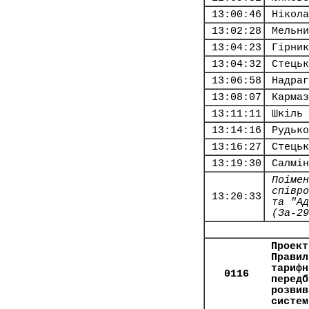
13:00:46
Нікола
13:02:28
Мельни
13:04:23
Гірник
13:04:32
Стецьк
13:06:58
Надраг
13:08:07
Кармаз
13:11:11
Шкіль 
13:14:16
Рудько
13:16:27
Стецьк
13:19:30
Салмін
Поімен
співро
13:20:33
та "Ад
(За-29
Проект
Правил
тарифн
0116
передб
розвив
систем