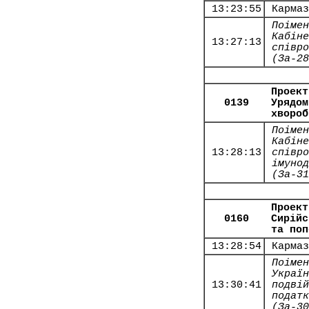
13:23:55
Кармаз
Поімен
Кабіне
13:27:13
співро
(За-28
Проект
0139
Урядом
хвороб
Поімен
Кабіне
13:28:13
співро
імунод
(За-31
Проект
0160
Сирійс
та поп
13:28:54
Кармаз
Поімен
Україн
13:30:41
подвій
податк
(За-30