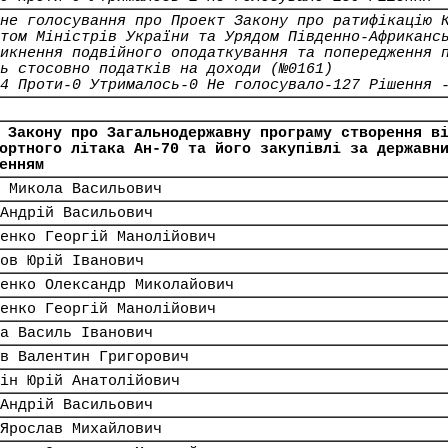
не голосування про Проект Закону про ратифікацію 
том Міністрів України та Урядом Південно-Африканс
икнення подвійного оподаткування та попередження 
ь стосовно податків на доходи (№0161)
4 Проти-0 Утрималось-0 Не голосувало-127 Рішення 
 Закону про Загальнодержавну програму створення в
ортного літака Ан-70 та його закупівлі за державн
енням
 Микола Васильович
Андрій Васильович
енко Георгій Манолійович
ов Юрій Іванович
енко Олександр Миколайович
енко Георгій Манолійович
а Василь Іванович
в Валентин Григорович
ін Юрій Анатолійович
Андрій Васильович
Ярослав Михайлович