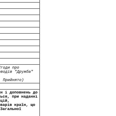
Угоди про
оводів "Дружба"
- Прийнято)
ін і доповнень до
ться, при наданні
нцій,
оварів країн, що
 Загальної