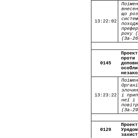
Поімен
внесен
що роз
систем
13:22:02
походж
префер
року (
(За-26
Проект
проти 
0145
доповн
особли
незако
Поімен
Органі
злочин
13:23:22
і прип
неї і 
повітр
(За-29
Проект
0129
Урядом
захист