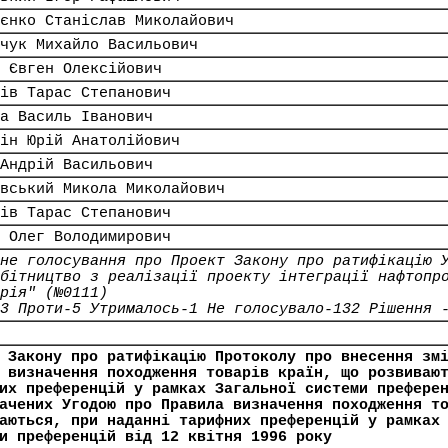
єнко Станіслав Миколайович
чук Михайло Васильович
 Євген Олексійович
ів Тарас Степанович
а Василь Іванович
ін Юрій Анатолійович
Андрій Васильович
вський Микола Миколайович
ів Тарас Степанович
 Олег Володимирович
не голосування про Проект Закону про ратифікацію 
бітництво з реалізації проекту інтеграції нафтопр
рія" (№0111)
3 Проти-5 Утрималось-1 Не голосувало-132 Рішення 
 Закону про ратифікацію Протоколу про внесення зм
 визначення походження товарів країн, що розвиваю
их преференцій у рамках Загальної системи префере
ачених Угодою про Правила визначення походження т
аються, при наданні тарифних преференцій у рамках
и преференцій від 12 квітня 1996 року