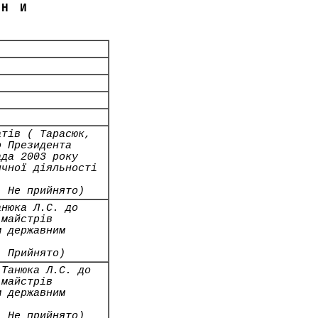
ЇНИ
атів ( Тарасюк,
о Президента
ада 2003 року
ичної діяльності
- Не прийнято)
анюка Л.С. до
 майстрів
м державним
- Прийнято)
 Танюка Л.С. до
 майстрів
м державним
- Не прийнято)