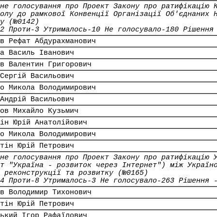
не голосування про Проект Закону про ратифікацію 
олу до рамкової Конвенції Організації Об'єднаних 
у (№0142)
2 Проти-3 Утрималось-10 Не голосувало-180 Рішення
в Рефат Абдурахманович
а Василь Іванович
в Валентин Григорович
Сергій Васильович
о Микола Володимирович
Андрій Васильович
ов Михайло Кузьмич
ін Юрій Анатолійович
о Микола Володимирович
тін Юрій Петрович
не голосування про Проект Закону про ратифікацію 
т "Україна - розвиток через Інтернет") між Україн
 реконструкції та розвитку (№0165)
4 Проти-8 Утрималось-3 Не голосувало-263 Рішення 
в Володимир Тихонович
тін Юрій Петрович
ький Ігор Рафаїлович