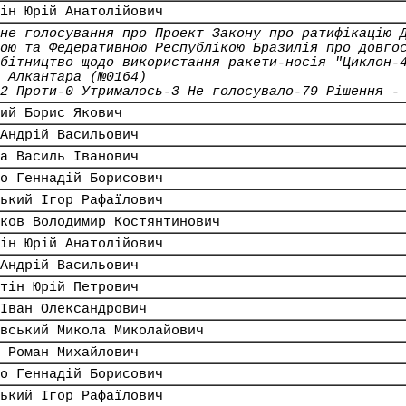
ін Юрій Анатолійович
не голосування про Проект Закону про ратифікацію 
ою та Федеративною Республікою Бразилія про довго
бітництво щодо використання ракети-носія "Циклон-
 Алкантара (№0164)
2 Проти-0 Утрималось-3 Не голосувало-79 Рішення -
ий Борис Якович
Андрій Васильович
а Василь Іванович
о Геннадій Борисович
ький Ігор Рафаїлович
ков Володимир Костянтинович
ін Юрій Анатолійович
Андрій Васильович
тін Юрій Петрович
Іван Олександрович
вський Микола Миколайович
 Роман Михайлович
о Геннадій Борисович
ький Ігор Рафаїлович