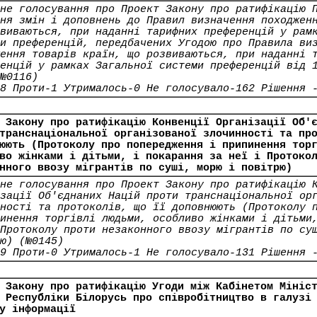
не голосування про Проект Закону про ратифікацію 
ня змін і доповнень до Правил визначення походжен
виваються, при наданні тарифних преференцій у рам
и преференцій, передбачених Угодою про Правила ви
ення товарів країн, що розвиваються, при наданні 
енцій у рамках Загальної системи преференцій від 
№0116)
8 Проти-1 Утрималось-0 Не голосувало-162 Рішення 
 Закону про ратифікацію Конвенції Організації Об'
транснаціональної організованої злочинності та пр
юють (Протоколу про попередження і припинення тор
во жінками і дітьми, і покарання за неї і Протоко
нного ввозу мігрантів по суші, морю і повітрю)
не голосування про Проект Закону про ратифікацію 
зації Об'єднаних Націй проти транснаціональної ор
ності та протоколів, що її доповнюють (Протоколу 
инення торгівлі людьми, особливо жінками і дітьми
Протоколу проти незаконного ввозу мігрантів по су
ю) (№0145)
9 Проти-0 Утрималось-1 Не голосувало-131 Рішення 
 Закону про ратифікацію Угоди між Кабінетом Мініс
 Республіки Білорусь про співробітництво в галузі
у інформації