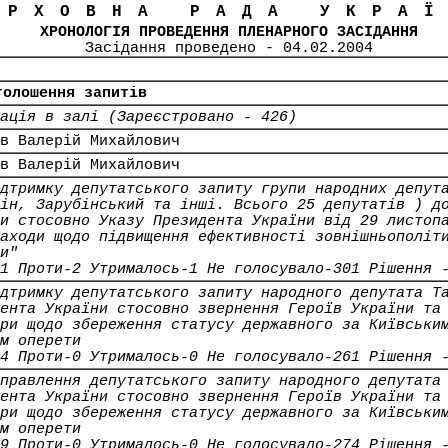
ЕРХОВНА РАДА УКРА
ХРОНОЛОГІЯ ПРОВЕДЕННЯ ПЛЕНАРНОГО ЗАСІДАННЯ
Засідання проведено - 04.02.2004
голошення запитів
ація в залі (Зареєстровано - 426)
в Валерій Михайлович
в Валерій Михайлович
дтримку депутатського запиту групи народних депут
ін, Зарубінський та інші. Всього 25 депутатів ) д
и стосовно Указу Президента України від 29 листоп
аходи щодо підвищення ефективності зовнішньополіт
и"
1 Проти-2 Утрималось-1 Не голосувало-301 Рішення 
дтримку депутатського запиту народного депутата Т
ента України стосовно звернення Героїв України та
ри щодо збереження статусу державного за Київськи
м оперети
4 Проти-0 Утрималось-0 Не голосувало-261 Рішення 
правлення депутатського запиту народного депутата
ента України стосовно звернення Героїв України та
ри щодо збереження статусу державного за Київськи
м оперети
9 Проти-0 Утрималось-0 Не голосувало-274 Рішення 