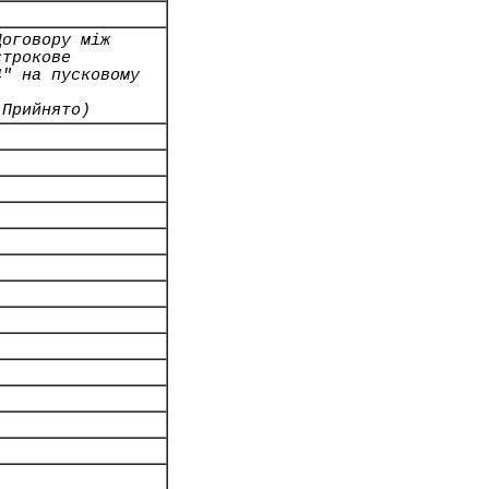
Договору між
строкове
4" на пусковому
 Прийнято)