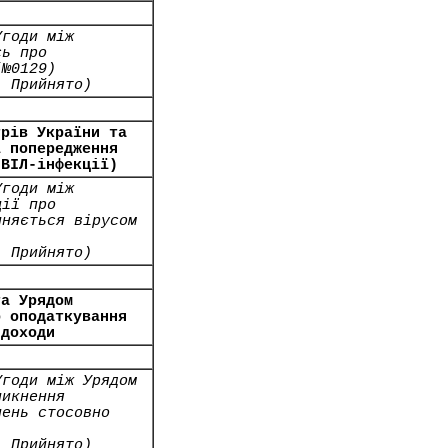
Угоди між
сь про
(№0129)
- Прийнято)
трів України та
і попередження
(ВІЛ-інфекції)
Угоди між
ції про
иняється вірусом
- Прийнято)
та Урядом
о оподаткування
 доходи
Угоди між Урядом
никнення
лень стосовно
- Прийнято)