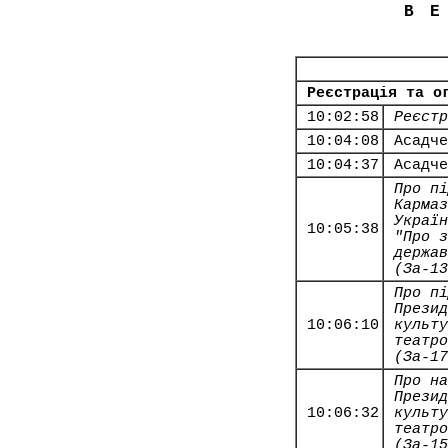
В
Реєстрація та о
10:02:58
Реєстр
10:04:08
Асадче
10:04:37
Асадче
Про пі
Кармаз
Україн
10:05:38
"Про з
держав
(За-13
Про пі
Презид
10:06:10
культу
театро
(За-17
Про на
Презид
10:06:32
культу
театро
(За-15