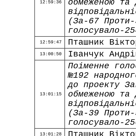
обмеженою та 
12:59:36
відповідальні
(За-67 Проти-
голосувало-25
Пташник Вікто
12:59:47
Іванчук Андрі
13:00:50
Поіменне голо
№192 народног
до проекту За
обмеженою та 
13:01:15
відповідальні
(За-39 Проти-
голосувало-25
Пташник Вікто
13:01:28