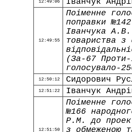
Іванчук Андрі
12:49:06
Поіменне голо
поправки №142
Іванчука А.В.
товариства з 
12:49:55
відповідальні
(За-67 Проти-
голосувало-25
Сидорович Рус
12:50:12
Іванчук Андрі
12:51:22
Поіменне голо
№166 народног
Р.М. до проек
з обмеженою т
12:51:50