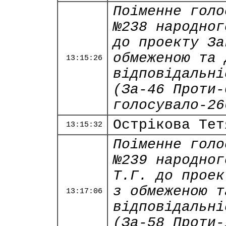
Поіменне голо
№238 народног
до проекту За
обмеженою та 
13:15:26
відповідальні
(За-46 Проти-
голосувало-26
Острікова Тет
13:15:32
Поіменне голо
№239 народног
Т.Г. до проек
з обмеженою т
13:17:06
відповідальні
(За-58 Проти-