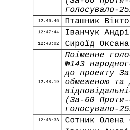
(За-66 Проти-
голосувало-25
Пташник Вікто
12:46:46
Іванчук Андрі
12:47:44
Сироїд Оксана
12:48:02
Поіменне голо
№143 народног
до проекту За
обмеженою та 
12:48:19
відповідальні
(За-60 Проти-
голосувало-25
Сотник Олена 
12:48:33