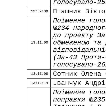
голосувало-25
Пташник Вікто
13:09:38
Поіменне голо
№234 народног
до проекту За
обмеженою та 
13:11:00
відповідальні
(За-43 Проти-
голосувало-26
Сотник Олена 
13:11:08
Іванчук Андрі
13:12:14
Поіменне голо
поправки №235