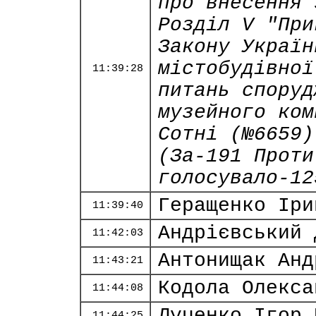
про внесення 
Розділ V "При
Закону Україн
містобудівної
11:39:28
питань споруд
музейного ком
Сотні (№6659)
(За-191 Проти
голосувало-12
Геращенко Іри
11:39:40
Андрієвський 
11:42:03
Антонищак Анд
11:43:21
Кодола Олекса
11:44:08
Луценко Ігор 
11:44:25