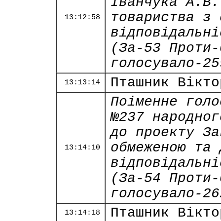
Іванчука А.В.
товариства з 
13:12:58
відповідальні
(За-53 Проти-
голосувало-25
Пташник Вікто
13:13:14
Поіменне голо
№237 народног
до проекту За
обмеженою та 
13:14:10
відповідальні
(За-54 Проти-
голосувало-26
Пташник Вікто
13:14:18