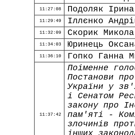
Подоляк Ірина
11:27:08
Іллєнко Андрі
11:29:49
Скорик Микола
11:32:09
Юринець Оксан
11:34:03
Гопко Ганна М
11:36:10
Поіменне голо
Постанови про
України у зв'
і Сенатом Рес
закону про Ін
пам'яті - Ком
11:37:42
злочинів прот
інших законод