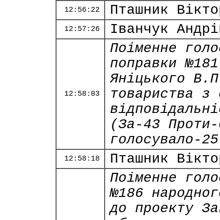
Пташник Вікто
12:56:22
Іванчук Андрі
12:57:26
Поіменне голо
поправки №181
Яніцького В.П
товариства з 
12:58:03
відповідальні
(За-43 Проти-
голосувало-25
Пташник Вікто
12:58:18
Поіменне голо
№186 народног
до проекту За