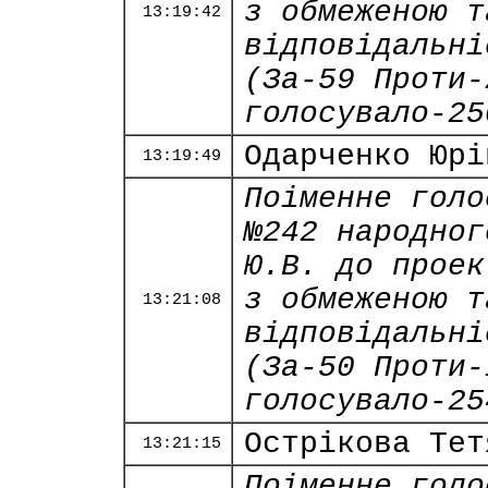
з обмеженою т
13:19:42
відповідальні
(За-59 Проти-
голосувало-25
Одарченко Юрі
13:19:49
Поіменне голо
№242 народног
Ю.В. до проек
з обмеженою т
13:21:08
відповідальні
(За-50 Проти-
голосувало-25
Острікова Тет
13:21:15
Поіменне голо