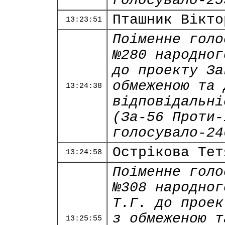
голосувало-25
Пташник Вікто
13:23:51
Поіменне голо
№280 народног
до проекту За
обмеженою та 
13:24:38
відповідальні
(За-56 Проти-
голосувало-24
Острікова Тет
13:24:58
Поіменне голо
№308 народног
Т.Г. до проек
з обмеженою т
13:25:55