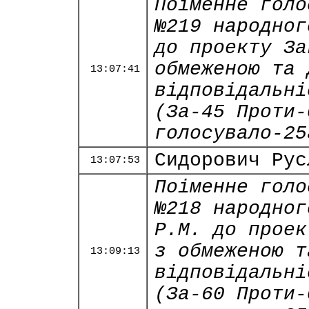
Поіменне голо
№219 народног
до проекту За
обмеженою та 
13:07:41
відповідальні
(За-45 Проти-
голосувало-25
Сидорович Рус
13:07:53
Поіменне голо
№218 народног
Р.М. до проек
з обмеженою т
13:09:13
відповідальні
(За-60 Проти-