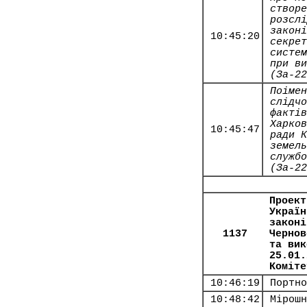
створе
розслі
законі
10:45:20
секрет
систем
при ви
(За-22
Поімен
слідчо
фактів
Харков
10:45:47
ради К
земель
службо
(За-22
Проект
Україн
законі
1137
Чернов
та вик
25.01.
Коміте
10:46:19
Портно
10:48:42
Мірошн