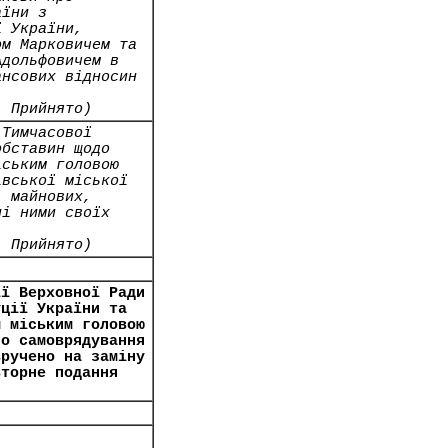
аїни з
ї України,
ом Марковичем та
Адольфовичем в
ансових відносин
- Прийнято)
 Тимчасової
обставин щодо
іським головою
івської міської
, майнових,
ні ними своїх
- Прийнято)
ії Верховної Ради
уції України та
м міським головою
го самоврядування
вручено на заміну
вторне подання