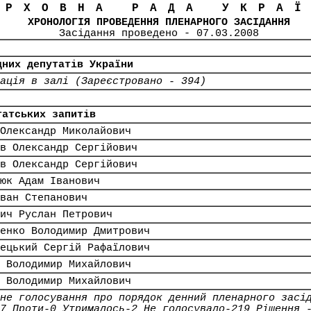
ЕРХОВНА РАДА УКРА
ХРОНОЛОГІЯ ПРОВЕДЕННЯ ПЛЕНАРНОГО ЗАСІДАННЯ
Засідання проведено - 07.03.2008
дних депутатів України
ація в залі (Зареєстровано - 394)
татських запитів
Олександр Миколайович
в Олександр Сергійович
в Олександр Сергійович
юк Адам Іванович
ван Степанович
ич Руслан Петрович
енко Володимир Дмитрович
ецький Сергій Рафаїлович
 Володимир Михайлович
 Володимир Михайлович
не голосування про порядок денний пленарного засі
7 Проти-0 Утрималось-2 Не голосувало-219 Рішення 