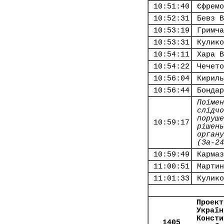
10:51:40
Єфремо
10:52:31
Бевз В
10:53:19
Гримча
10:53:31
Кулико
10:54:11
Хара В
10:54:22
Чечето
10:56:04
Кириль
10:56:44
Бондар
Поімен
слідчо
поруше
10:59:17
рішень
органу
(За-24
10:59:49
Кармаз
11:00:51
Мартин
11:01:33
Кулико
Проект
Україн
Консти
1405