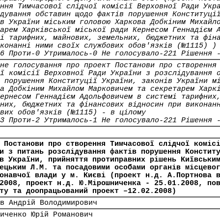
ння Тимчасової слідчої комісії Верховної Ради Укр
дування обставин щодо фактів порушення Конституці
в України міським головою Харкова Добкіним Михайл
арем Харківської міської ради Кернесом Геннадієм 
і тарифних, майнових, земельних, бюджетних та фін
конанні ними своїх службових обов'язків (№1115) )
6 Проти-0 Утрималось-0 Не голосувало-221 Рішення 
не голосування про проект Постанови про створення
ї комісії Верховної Ради України з розслідування 
 порушення Конституції України, законів України м
а Добкіним Михайлом Марковичем та секретарем Харк
ернесом Геннадієм Адольфовичем в системі тарифних
них, бюджетних та фінансових відносин при виконан
вих обов'язків (№1115) - в цілому
3 Проти-2 Утрималось-1 Не голосувало-221 Рішення 
 Постанови про створення Тимчасової слідчої коміс
и з питань розслідування фактів порушення Констит
в України, прийняття протиправних рішень Київськи
ецьким Л.М. та посадовими особами органів місцево
онавчої влади у м. Києві (проект н.д. А.Портнова 
2008, проект н.д. Ю.Мірошниченка - 25.01.2008, по
ту та доопрацьований проект –12.02.2008)
в Андрій Володимирович
иченко Юрій Романович