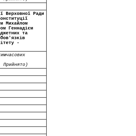
ії Верховної Ради
Конституції
им Михайлом
сом Геннадієм
юджетних та
обов'язків
мітету -
тимчасових
- Прийнято)