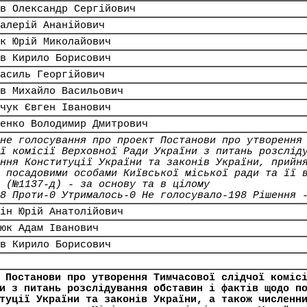
в Олександр Сергійович
алерій Ананійович
к Юрій Миколайович
в Кирило Борисович
асиль Георгійович
в Михайло Васильович
чук Євген Іванович
енко Володимир Дмитрович
не голосування про проект Постанови про утворення
ї комісії Верховної Ради України з питань розслід
ння Конституції України та законів України, прийн
 посадовими особами Київської міської ради та її 
 (№1137-д) - за основу та в цілому
8 Проти-0 Утрималось-0 Не голосувало-198 Рішення 
ін Юрій Анатолійович
юк Адам Іванович
в Кирило Борисович
 Постанови про утворення Тимчасової слідчої коміс
и з питань розслідування обставин і фактів щодо п
туції України та законів України, а також численн