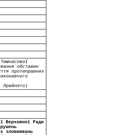
 Тимчасової
ування обставин
яття протиправних
виконавчого
- Прийнято)
ії Верховної Ради
орушень
их зловживань