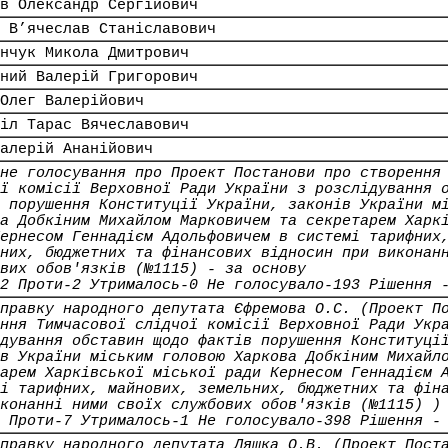
в Олександр Сергійович
 В’ячеслав Станіславович
нчук Микола Дмитрович
ний Валерій Григорович
Олег Валерійович
іл Тарас Вячеславович
алерій Ананійович
не голосування про Проект Постанови про створення
ї комісії Верховної Ради України з розслідування 
 порушення Конституції України, законів України м
а Добкіним Михайлом Марковичем та секретарем Харк
ернесом Геннадієм Адольфовичем в системі тарифних
них, бюджетних та фінансових відносин при виконан
вих обов'язків (№1115) - за основу
2 Проти-2 Утрималось-0 Не голосувало-193 Рішення 
правку народного депутата Єфремова О.С. (Проект П
ння Тимчасової слідчої комісії Верховної Ради Укр
дування обставин щодо фактів порушення Конституці
в України міським головою Харкова Добкіним Михайл
арем Харківської міської ради Кернесом Геннадієм 
і тарифних, майнових, земельних, бюджетних та фін
конанні ними своїх службових обов'язків (№1115) )
 Проти-7 Утрималось-1 Не голосувало-398 Рішення -
правку народного депутата Ляшка О.В. (Проект Пост