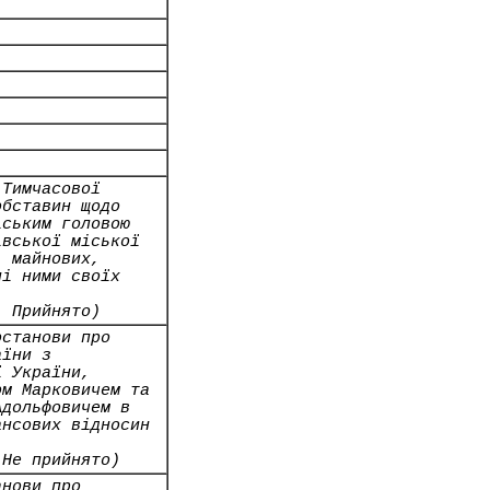
 Тимчасової
обставин щодо
іським головою
івської міської
, майнових,
ні ними своїх
- Прийнято)
останови про
аїни з
ї України,
ом Марковичем та
Адольфовичем в
ансових відносин
 Не прийнято)
анови про