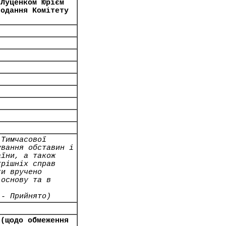
 Луценком Юрієм
подання Комітету
 Тимчасової
ування обставин і
аїни, а також
трішніх справ
ги вручено
 основу та в
 - Прийнято)
 (щодо обмеження