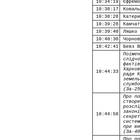
10:34:19
Єфремо
10:38:17
Коваль
10:38:28
Катери
10:39:28
Камчат
10:39:40
Ляшко 
10:40:30
Чорнов
10:42:41
Бевз В
Поімен
слідчо
фактів
Харков
10:44:33
ради К
земель
службо
(За-25
Про по
створе
розслі
законі
10:44:58
секрет
систем
при ви
(За-40
Про по