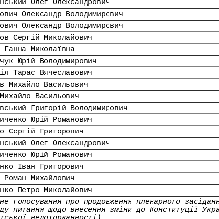
нський Олег Олександрович
ович Олександр Володимирович
ович Олександр Володимирович
ов Сергій Миколайович
 Ганна Миколаївна
чук Юрій Володимирович
іл Тарас Вячеславович
в Михайло Васильович
Михайло Васильович
вський Григорій Володимирович
иченко Юрій Романович
о Сергій Григорович
нський Олег Олександрович
иченко Юрій Романович
нко Іван Григорович
 Роман Михайлович
нко Петро Миколайович
не голосування про продовження пленарного засідан
ду питання щодо внесення зміни до Конституції Укр
тської недоторканності)