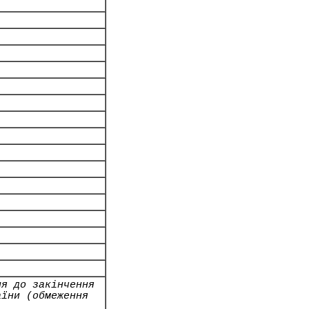
ня до закінчення
аїни (обмеження