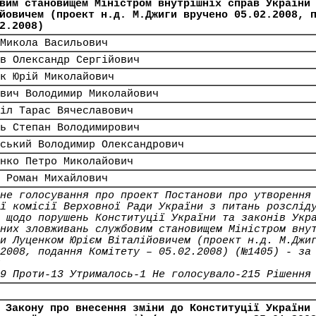
вим становищем Міністром внутрішніх справ України
йовичем (проект н.д. М.Джиги вручено 05.02.2008, 
2.2008)
Микола Васильович
в Олександр Сергійович
к Юрій Миколайович
вич Володимир Миколайович
іл Тарас Вячеславович
ь Степан Володимирович
ський Володимир Олександрович
нко Петро Миколайович
 Роман Михайлович
не голосування про проект Постанови про утворення
ї комісії Верховної Ради України з питань розслід
 щодо порушень Конституції України та законів Укр
них зловживань службовим становищем Міністром вну
и Луценком Юрієм Віталійовичем (проект н.д. М.Джи
2008, подання Комітету – 05.02.2008) (№1405) - за
9 Проти-13 Утрималось-1 Не голосувало-215 Рішення
 Закону про внесення зміни до Конституції України