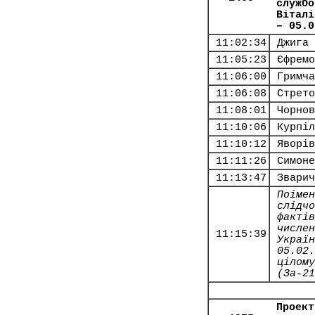
службо
Віталі
– 05.0
11:02:34
Джига 
11:05:23
Єфремо
11:06:00
Гримча
11:06:08
Стрето
11:08:01
Чорнов
11:10:06
Курпіл
11:10:12
Яворів
11:11:26
Симоне
11:13:47
Зварич
Поімен
слідчо
фактів
числен
11:15:39
Україн
05.02.
цілому
(За-21
Проект