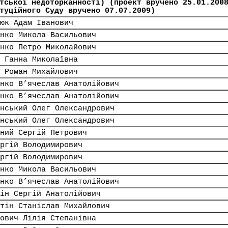
тської недоторканності) (проект вручено 25.01.200
туційного Суду вручено 07.07.2009)
юк Адам Іванович
нко Микола Васильович
нко Петро Миколайович
 Ганна Миколаївна
 Роман Михайлович
нко В’ячеслав Анатолійович
нко В’ячеслав Анатолійович
нський Олег Олександрович
нський Олег Олександрович
ний Сергій Петрович
ргій Володимирович
ргій Володимирович
нко Микола Васильович
нко В’ячеслав Анатолійович
ін Сергій Анатолійович
тін Станіслав Михайлович
ович Лілія Степанівна