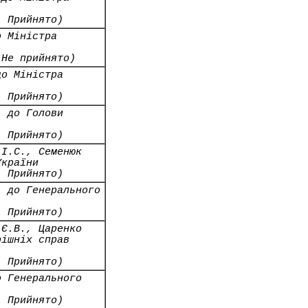
- Прийнято)
о Міністра
 Не прийнято)
до Міністра
- Прийнято)
. до Голови
- Прийнято)
 І.С., Семенюк
України
- Прийнято)
. до Генерального
- Прийнято)
 Є.В., Царенко
рішніх справ
- Прийнято)
о Генерального
- Прийнято)