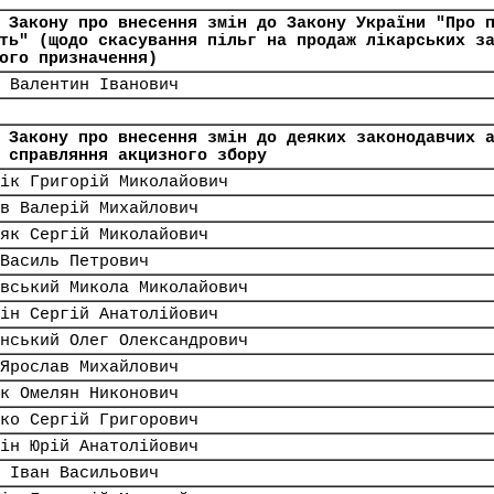
 Закону про внесення змін до Закону України "Про 
ть" (щодо скасування пільг на продаж лікарських з
ого призначення)
 Валентин Іванович
 Закону про внесення змін до деяких законодавчих 
 справляння акцизного збору
ік Григорій Миколайович
в Валерій Михайлович
як Сергій Миколайович
Василь Петрович
вський Микола Миколайович
ін Сергій Анатолійович
нський Олег Олександрович
Ярослав Михайлович
к Омелян Никонович
ко Сергій Григорович
ін Юрій Анатолійович
 Іван Васильович