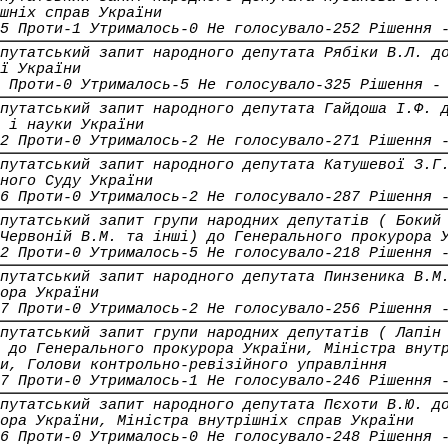
шніх справ України
5 Проти-1 Утрималось-0 Не голосувало-252 Рішення 
путатський запит народного депутата Рябіки В.Л. д
ї України
 Проти-0 Утрималось-5 Не голосувало-325 Рішення -
путатський запит народного депутата Гайдоша І.Ф. 
 і науки України
2 Проти-0 Утрималось-2 Не голосувало-271 Рішення 
путатський запит народного депутата Катушевої З.Г
ного Суду України
6 Проти-0 Утрималось-2 Не голосувало-287 Рішення 
путатський запит групи народних депутатів ( Бокий
Червоній В.М. та інші) до Генерального прокурора 
2 Проти-0 Утрималось-5 Не голосувало-218 Рішення 
путатський запит народного депутата Пинзеника В.М
ора України
7 Проти-0 Утрималось-2 Не голосувало-256 Рішення 
путатський запит групи народних депутатів ( Лапін
 до Генерального прокурора України, Міністра внут
и, Голови контрольно-ревізійного управління
7 Проти-0 Утрималось-1 Не голосувало-246 Рішення 
путатський запит народного депутата Пєхоти В.Ю. д
ора України, Міністра внутрішніх справ України
6 Проти-0 Утрималось-0 Не голосувало-248 Рішення 