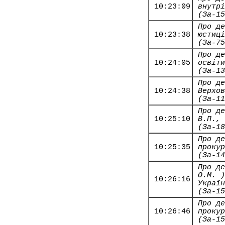
10:23:09
внутрі
(За-15
Про де
10:23:38
юстиці
(За-75
Про де
10:24:05
освіти
(За-13
Про де
10:24:38
Верхов
(За-11
Про де
10:25:10
В.П., 
(За-18
Про де
10:25:35
прокур
(За-14
Про де
О.М. )
10:26:16
Україн
(За-15
Про де
10:26:46
прокур
(За-15