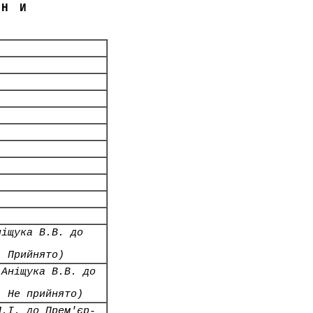
ЇНИ
ніщука В.В. до
- Прийнято)
 Аніщука В.В. до
- Не прийнято)
П.І. до Прем'єр-