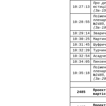
Про де
10:27:13
юстиці
(За-15
Поімен
пленар
10:28:55
№2485,
(За-19
10:29:14
Зварич
10:30:25
Мартин
10:31:45
Шуфрич
10:32:20
Турчин
10:32:54
Асадче
10:34:05
Пинзен
Поімен
пленар
10:35:18
№2485,
(За-29
Проект
2485
вартіс
Проект