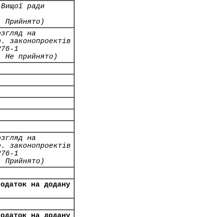
 Вищої ради
- Прийнято)
озгляд на
р. законопроектів
276-1
- Не прийнято)
озгляд на
р. законопроектів
276-1
- Прийнято)
податок на додану
податок на додану