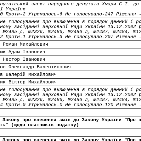
путатський запит народного депутата Хмари С.І. до
ї України
0 Проти-2 Утрималось-6 Не голосувало-247 Рішення 
не голосування про включення в порядок денний і р
ному засіданні Верховної Ради України 13.12.2002 
 №2485-д, №2326, №2486, №2486-д, №2487, №2484, №1
2 Проти-1 Утрималось-3 Не голосувало-207 Рішення 
 Роман Михайлович
юк Адам Іванович
 Нестор Іванович
ов Олександр Валентинович
в Валерій Михайлович
ик Віктор Михайлович
не голосування про включення в порядок денний і р
ному засіданні Верховної Ради України 13.12.2002 
 №2485-д, №2326, №2486, №2486-д, №2487, №2484, №1
4 Проти-0 Утрималось-0 Не голосувало-120 Рішення 
 Закону про внесення змін до Закону України "Про 
ть" (щодо платників податку)
 Закону про внесення змін до Закону України "Про 