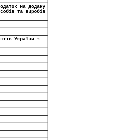
податок на додану
асобів та виробів
актів України з