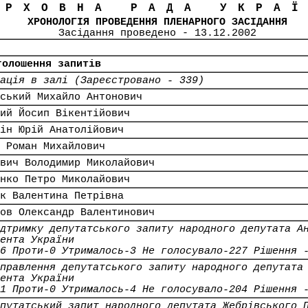
ЕРХОВНА РАДА УКРА
ХРОНОЛОГІЯ ПРОВЕДЕННЯ ПЛЕНАРНОГО ЗАСІДАННЯ
Засідання проведено - 13.12.2002
голошення запитів
ація в залі (Зареєстровано - 339)
ський Михайло Антонович
ий Йосип Вікентійович
ін Юрій Анатолійович
 Роман Михайлович
вич Володимир Миколайович
нко Петро Миколайович
к Валентина Петрівна
ов Олександр Валентинович
дтримку депутатського запиту народного депутата А
ента України
6 Проти-0 Утрималось-3 Не голосувало-227 Рішення 
правлення депутатського запиту народного депутата
ента України
1 Проти-0 Утрималось-4 Не голосувало-204 Рішення 
путатський запит народного депутата Жебрівського 