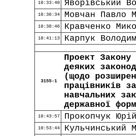
Яворівський В
10:33:40
Мовчан Павло 
10:36:34
Кравченко Мик
10:38:46
Карпук Володи
10:41:13
Проект Закону
деяких законо
(щодо розшире
3155-1
працівників з
навчальних за
державної фор
Прокопчук Юрі
10:43:57
Кульчинський 
10:53:44