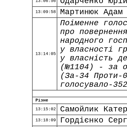
Одарченко Юрі
13:06:56
Мартинюк Адам
13:09:58
Поіменне голо
про поверненн
народного гос
у власності г
13:14:05
у власність д
(№1104) - за 
(За-34 Проти-
голосувало-35
Різне
Самойлик Кате
13:15:02
Гордієнко Сер
13:18:09