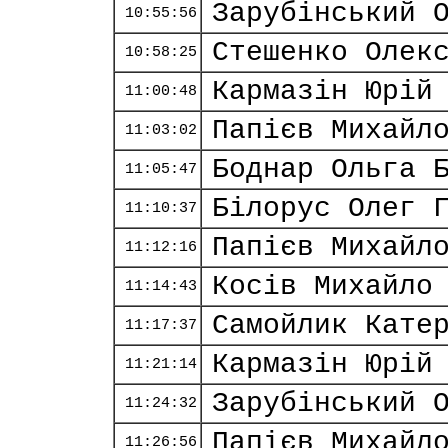
Зарубінський 
10:55:56
Стешенко Олек
10:58:25
Кармазін Юрій
11:00:48
Папієв Михайл
11:03:02
Боднар Ольга 
11:05:47
Білорус Олег 
11:10:37
Папієв Михайл
11:12:16
Косів Михайло
11:14:43
Самойлик Кате
11:17:37
Кармазін Юрій
11:21:14
Зарубінський 
11:24:32
Папієв Михайл
11:26:56