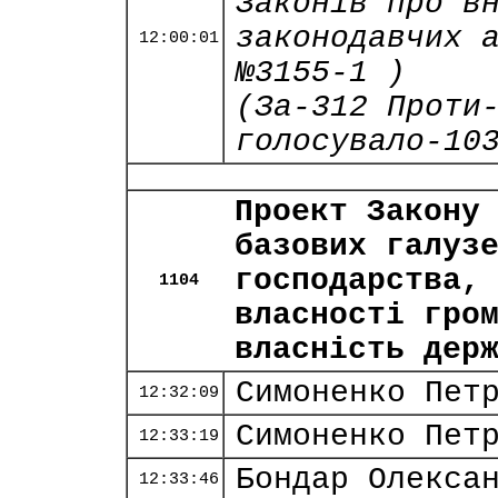
Законів про в
законодавчих 
12:00:01
№3155-1 )
(За-312 Проти
голосувало-10
Проект Закону
базових галуз
господарства,
1104
власності гро
власність дер
Симоненко Пет
12:32:09
Симоненко Пет
12:33:19
Бондар Олекса
12:33:46