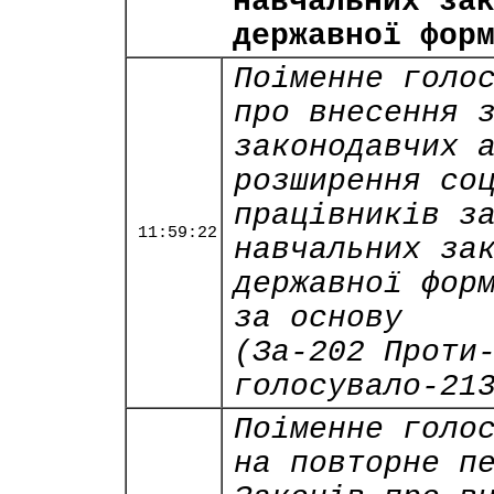
навчальних за
державної фор
Поіменне голо
про внесення 
законодавчих 
розширення со
працівників з
11:59:22
навчальних за
державної фор
за основу
(За-202 Проти
голосувало-21
Поіменне голо
на повторне п