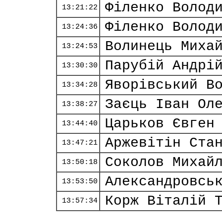
Філенко Волод
13:21:22
Філенко Волод
13:24:36
Волинець Миха
13:24:53
Парубій Андрі
13:30:30
Яворівський В
13:34:28
Заєць Іван Ол
13:38:27
Царьков Євген
13:44:40
Аржевітін Ста
13:47:21
Соколов Михай
13:50:18
Александровсь
13:53:50
Корж Віталій 
13:57:34