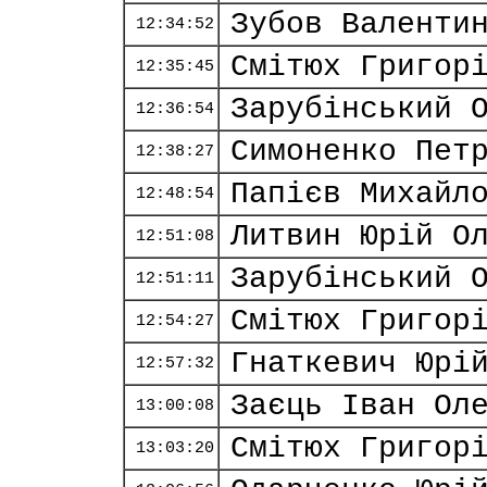
Зубов Валенти
12:34:52
Смітюх Григор
12:35:45
Зарубінський 
12:36:54
Симоненко Пет
12:38:27
Папієв Михайл
12:48:54
Литвин Юрій О
12:51:08
Зарубінський 
12:51:11
Смітюх Григор
12:54:27
Гнаткевич Юрі
12:57:32
Заєць Іван Ол
13:00:08
Смітюх Григор
13:03:20