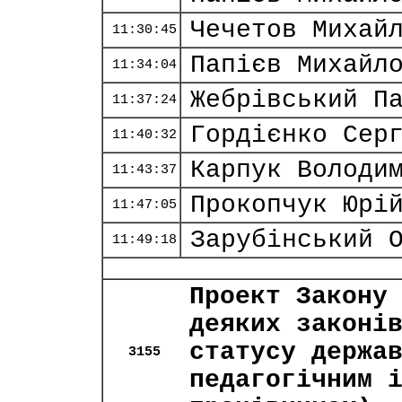
Чечетов Михай
11:30:45
Папієв Михайл
11:34:04
Жебрівський П
11:37:24
Гордієнко Сер
11:40:32
Карпук Володи
11:43:37
Прокопчук Юрі
11:47:05
Зарубінський 
11:49:18
Проект Закону
деяких законі
статусу держа
3155
педагогічним 