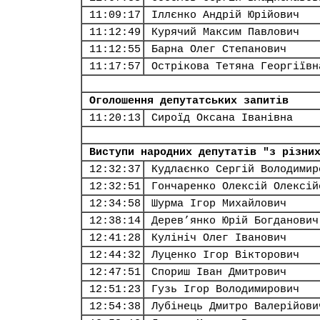
11:09:17
Іллєнко Андрій Юрійович
11:12:49
Курячий Максим Павлович
11:12:55
Барна Олег Степанович
11:17:57
Острікова Тетяна Георгіївн
Оголошення депутатських запитів
11:20:13
Сироїд Оксана Іванівна
Виступи народних депутатів "з різни
12:32:37
Кудлаєнко Сергій Володимир
12:32:51
Гончаренко Олексій Олексій
12:34:58
Шурма Ігор Михайлович
12:38:14
Дерев’янко Юрій Богданович
12:41:28
Кулініч Олег Іванович
12:44:32
Луценко Ігор Вікторович
12:47:51
Спориш Іван Дмитрович
12:51:23
Гузь Ігор Володимирович
12:54:38
Лубінець Дмитро Валерійови