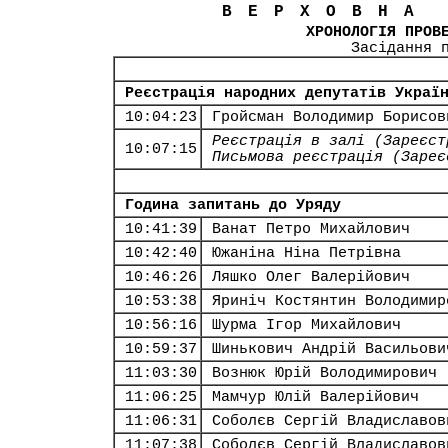
ВЕРХОВНА
ХРОНОЛОГІЯ ПРОВ
Засідання 
Реєстрація народних депутатів Украї
10:04:23
Гройсман Володимир Борисов
Реєстрація в залі (Зареєст
10:07:15
Письмова реєстрація (Зареє
Година запитань до Уряду
10:41:39
Ванат Петро Михайлович
10:42:40
Южаніна Ніна Петрівна
10:46:26
Ляшко Олег Валерійович
10:53:38
Яриніч Костянтин Володимир
10:56:16
Шурма Ігор Михайлович
10:59:37
Шинькович Андрій Васильови
11:03:30
Вознюк Юрій Володимирович
11:06:25
Мамчур Юлій Валерійович
11:06:31
Соболєв Сергій Владиславов
11:07:38
Соболєв Сергій Владиславов