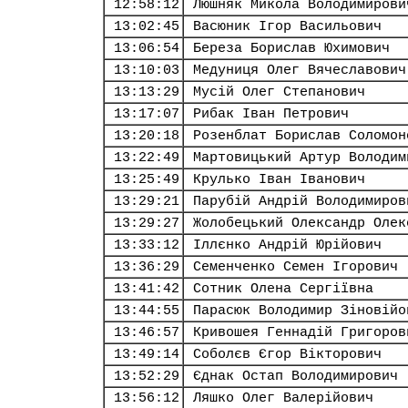
12:58:12
Люшняк Микола Володимирови
13:02:45
Васюник Ігор Васильович
13:06:54
Береза Борислав Юхимович
13:10:03
Медуниця Олег Вячеславович
13:13:29
Мусій Олег Степанович
13:17:07
Рибак Іван Петрович
13:20:18
Розенблат Борислав Соломон
13:22:49
Мартовицький Артур Володим
13:25:49
Крулько Іван Іванович
13:29:21
Парубій Андрій Володимиров
13:29:27
Жолобецький Олександр Олек
13:33:12
Іллєнко Андрій Юрійович
13:36:29
Семенченко Семен Ігорович
13:41:42
Сотник Олена Сергіївна
13:44:55
Парасюк Володимир Зіновійо
13:46:57
Кривошея Геннадій Григоров
13:49:14
Соболєв Єгор Вікторович
13:52:29
Єднак Остап Володимирович
13:56:12
Ляшко Олег Валерійович