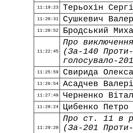
Терьохін Серг
11:19:23
Сушкевич Вале
11:20:31
Бродський Мих
11:20:52
Про виключенн
(За-140 Проти
11:22:45
голосувало-20
Свирида Олекс
11:25:59
Асадчев Валер
11:26:54
Черненко Віта
11:27:49
Цибенко Петро
11:28:24
Про ст. 11 в 
(За-201 Проти
11:29:20