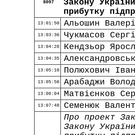
Закону Україн
8097
прибутку підп
Альошин Валер
13:01:50
Чукмасов Серг
13:03:36
Кендзьор Ярос
13:04:28
Александровсь
13:04:35
Полюхович Іва
13:05:10
Арабаджи Воло
13:05:50
Матвієнков Се
13:06:04
Семенюк Вален
13:07:48
Про проект За
Закону Україн