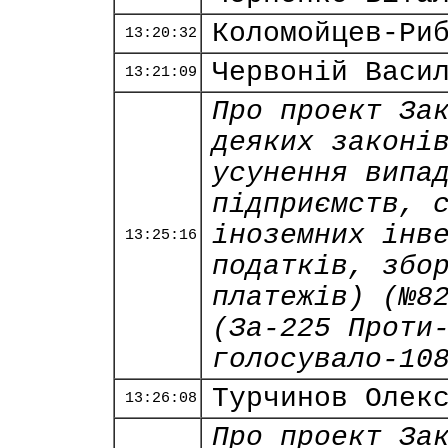
Коломойцев-Ри
13:20:32
Червоній Васи
13:21:09
Про проект За
деяких законі
усунення випа
підприємств, 
іноземних інв
13:25:16
податків, збо
платежів) (№8
(За-225 Проти
голосувало-10
Турчинов Олек
13:26:08
Про проект За