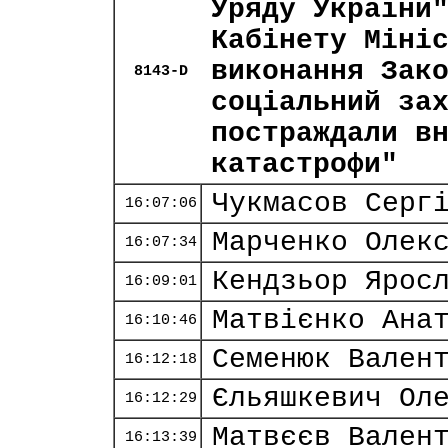
Уряду України
Кабінету Міні
виконання Зак
8143-D
соціальний за
постраждали в
катастрофи"
Чукмасов Серг
16:07:06
Марченко Олек
16:07:34
Кендзьор Ярос
16:09:01
Матвієнко Ана
16:10:46
Семенюк Вален
16:12:18
Єльяшкевич Ол
16:12:29
Матвєєв Вален
16:13:39