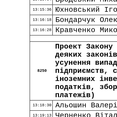
Юхновський Іг
13:15:36
Бондарчук Оле
13:16:18
Кравченко Мик
13:16:28
Проект Закону
деяких законі
усунення випа
підприємств, 
8250
іноземних інв
податків, збо
платежів)
Альошин Валер
13:18:30
Черненко Віта
13:19:13