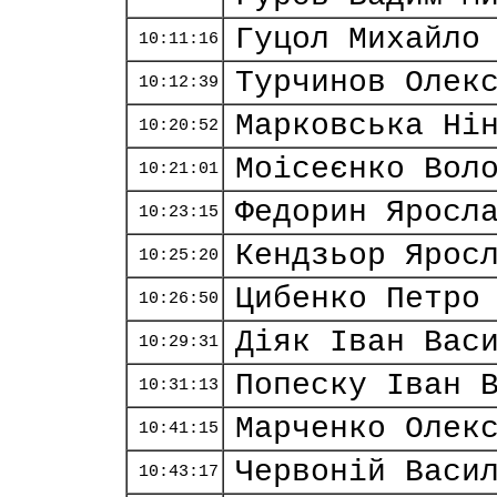
Гуцол Михайло
10:11:16
Турчинов Олек
10:12:39
Марковська Ні
10:20:52
Моісеєнко Вол
10:21:01
Федорин Яросл
10:23:15
Кендзьор Ярос
10:25:20
Цибенко Петро
10:26:50
Діяк Іван Вас
10:29:31
Попеску Іван 
10:31:13
Марченко Олек
10:41:15
Червоній Васи
10:43:17