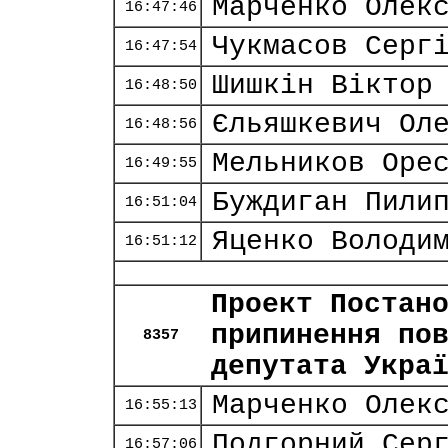
Марченко Олек
16:47:46
Чукмасов Серг
16:47:54
Шишкін Віктор
16:48:50
Єльяшкевич Ол
16:48:56
Мельников Оре
16:49:55
Буждиган Пили
16:51:04
Яценко Володи
16:51:12
Проект Постан
припинення по
8357
депутата Укра
Марченко Олек
16:55:13
Подгорний Сер
16:57:06