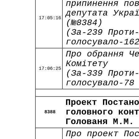
припинення по
депутата Укра
17:05:16
(№8384)
(За-239 Проти
голосувало-16
Про обрання Ч
Комітету
17:06:25
(За-339 Проти
голосувало-78
Проект Постан
головного кон
8388
Голованя М.М.
Про проект По