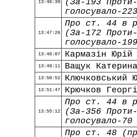
(За-193 Проти
13:46:39
голосувало-22
Про ст. 44 в 
(За-172 Проти
13:47:26
голосувало-19
Кармазін Юрій
13:48:07
Ващук Катерин
13:49:11
Ключковський 
13:50:52
Крючков Георг
13:51:47
Про ст. 44 в 
(За-356 Проти
13:55:12
голосувало-70
Про ст. 48 (п