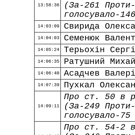
(За-261 Проти
13:58:36
голосувало-14
Свирида Олекс
14:03:09
Семенюк Вален
14:04:03
Терьохін Серг
14:05:24
Ратушний Миха
14:06:35
Асадчев Валер
14:06:40
Пухкал Олекса
14:07:39
Про ст. 50 в 
(За-249 Проти
14:09:11
голосувало-75
Про ст. 54-2 