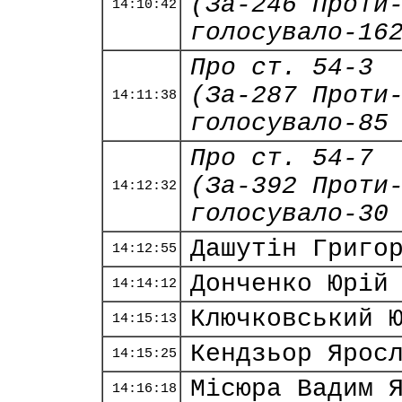
(За-246 Проти
14:10:42
голосувало-16
Про ст. 54-3
(За-287 Проти
14:11:38
голосувало-85
Про ст. 54-7
(За-392 Проти
14:12:32
голосувало-30
Дашутін Григо
14:12:55
Донченко Юрій
14:14:12
Ключковський 
14:15:13
Кендзьор Ярос
14:15:25
Місюра Вадим 
14:16:18