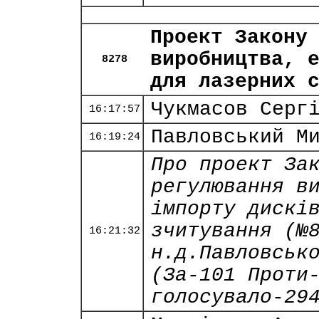
Проект Закону
виробництва, 
8278
для лазерних 
Чукмасов Серг
16:17:57
Павловський М
16:19:24
Про проект За
регулювання в
імпорту дискі
зчитування (№
16:21:32
н.д.Павловськ
(За-101 Проти
голосувало-29