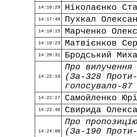
Ніколаєнко Ст
14:16:29
Пухкал Олекса
14:17:48
Марченко Олек
14:19:15
Матвієнков Се
14:19:23
Бродський Мих
14:20:31
Про вилучення
(За-328 Проти
14:22:18
голосувало-87
Самойленко Юр
14:22:27
Свирида Олекс
14:22:46
Про пропозиці
(За-190 Проти
14:24:00