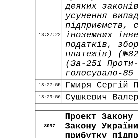
деяких законі
усунення випа
підприємств, 
іноземних інв
13:27:22
податків, збо
платежів) (№8
(За-251 Проти
голосувало-85
Гмиря Сергій 
13:27:55
Сушкевич Вале
13:29:56
Проект Закону
Закону Україн
8097
прибутку підп