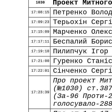
Проект Митног
1030
Петренко Воло
17:08:15
Терьохін Серг
17:09:23
Марченко Олек
17:15:09
Беспалий Бори
17:17:11
Пилипчук Ігор
17:19:10
Гуренко Стані
17:21:00
Сінченко Серг
17:22:01
Про проект Ми
(№1030) ст.38
17:23:39
(За-96 Проти-
голосувало-28