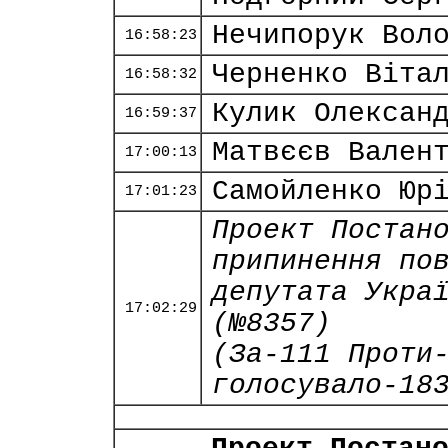
Нечипорук Вол
16:58:23
Черненко Віта
16:58:32
Кулик Олексан
16:59:37
Матвєєв Вален
17:00:13
Самойленко Юр
17:01:23
Проект Постан
припинення по
депутата Укра
17:02:29
(№8357)
(За-111 Проти
голосувало-18