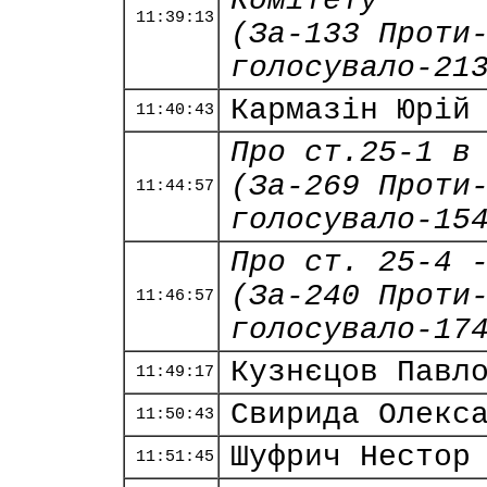
Комітету
11:39:13
(За-133 Проти
голосувало-21
Кармазін Юрій
11:40:43
Про ст.25-1 в
(За-269 Проти
11:44:57
голосувало-15
Про ст. 25-4 
(За-240 Проти
11:46:57
голосувало-17
Кузнєцов Павл
11:49:17
Свирида Олекс
11:50:43
Шуфрич Нестор
11:51:45