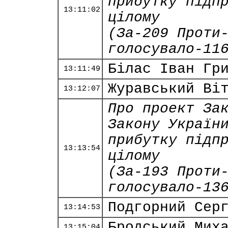
прибутку підп
13:11:02
цілому
(За-209 Проти
голосувало-11
Білас Іван Гр
13:11:49
Журавський Ві
13:12:07
Про проект За
Закону Україн
прибутку підп
13:13:54
цілому
(За-193 Проти
голосувало-13
Подгорний Сер
13:14:53
Бродський Мих
13:15:04