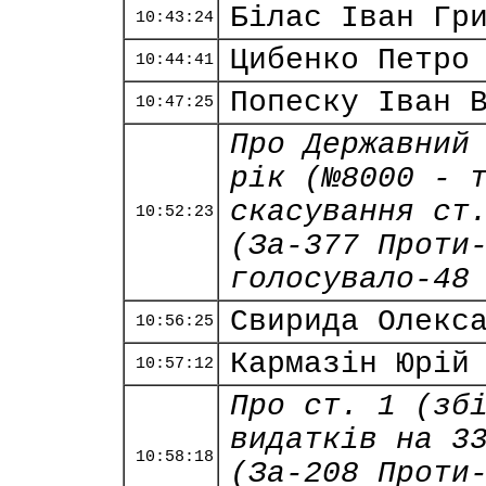
Білас Іван Гр
10:43:24
Цибенко Петро
10:44:41
Попеску Іван 
10:47:25
Про Державний
рік (№8000 - 
скасування ст
10:52:23
(За-377 Проти
голосувало-48
Свирида Олекс
10:56:25
Кармазін Юрій
10:57:12
Про ст. 1 (зб
видатків на 3
10:58:18
(За-208 Проти