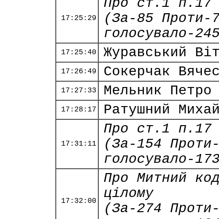
Про ст.1 п.17
(За-85 Проти-
17:25:29
голосувало-24
Журавський Ві
17:25:40
Сокерчак Вяче
17:26:49
Мельник Петро
17:27:33
Ратушний Миха
17:28:17
Про ст.1 п.17
(За-154 Проти
17:31:11
голосувало-17
Про Митний ко
цілому
17:32:00
(За-274 Проти