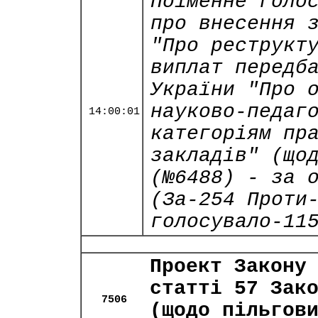
Поіменне голо
про внесення 
"Про реструкт
виплат передб
України "Про 
науково-педаг
14:00:01
категоріям пр
закладів" (що
(№6488) - за 
(За-254 Проти
голосувало-11
Проект Закону
статті 57 Зак
7506
(щодо пільгов