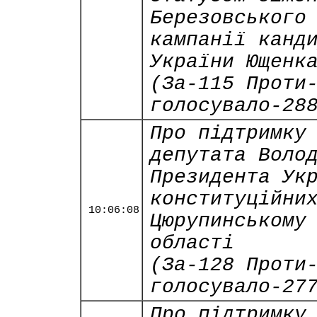
Березовського
кампанії канд
України Ющенк
(За-115 Проти
голосувало-28
Про підтримку
депутата Воло
Президента Ук
конституційни
10:06:08
Цюрупинському
області
(За-128 Проти
голосувало-27
Про підтримку