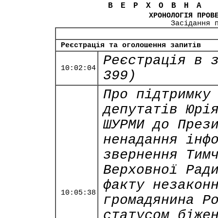
ВЕРХОВНА
ХРОНОЛОГІЯ ПРОВ
Засідання 
Реєстрація та оголошення запитів
Реєстрація в 
10:02:04
399)
Про підтримку
депутатів Юрі
ШУРМИ до През
ненадання інф
звернення Тим
Верховної Рад
факту незакон
10:05:38
громадянина Р
статусом біже