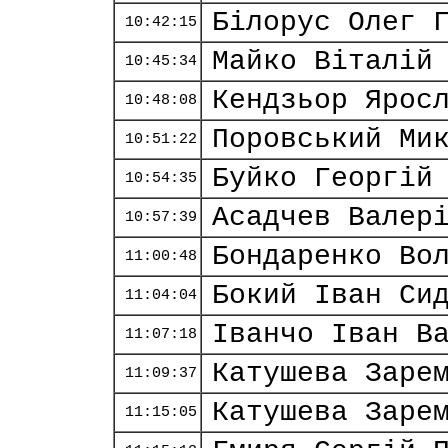
Білорус Олег 
10:42:15
Майко Віталій
10:45:34
Кендзьор Ярос
10:48:08
Поровський Ми
10:51:22
Буйко Георгій
10:54:35
Асадчев Валер
10:57:39
Бондаренко Во
11:00:48
Бокий Іван Си
11:04:04
Іванчо Іван В
11:07:18
Катушева Заре
11:09:37
Катушева Заре
11:15:05