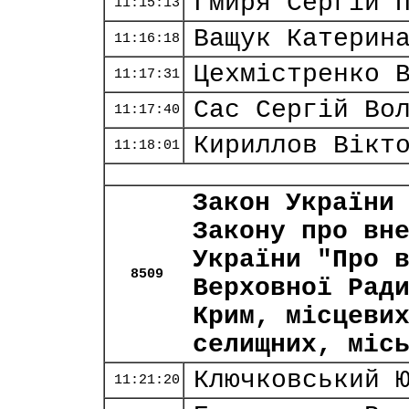
Гмиря Сергій 
11:15:13
Ващук Катерин
11:16:18
Цехмістренко 
11:17:31
Сас Сергій Во
11:17:40
Кириллов Вікт
11:18:01
Закон України
Закону про вн
України "Про 
8509
Верховної Рад
Крим, місцеви
селищних, міс
Ключковський 
11:21:20