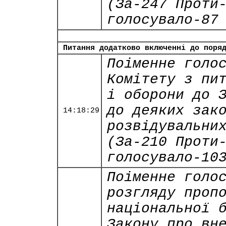
(За-247 Проти
голосувало-87
Питання додатково включенні до поря
Поіменне голо
Комітету з пи
і оборони до 
до деяких зак
14:18:29
розвідувальни
(За-210 Проти
голосувало-10
Поіменне голо
розгляду проп
національної 
Закону про вн