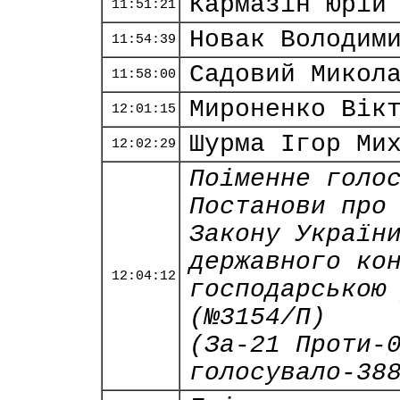
Кармазін Юрій
11:51:21
Новак Володим
11:54:39
Садовий Микол
11:58:00
Мироненко Вік
12:01:15
Шурма Ігор Ми
12:02:29
Поіменне голо
Постанови про
Закону Україн
державного ко
12:04:12
господарською
(№3154/П)
(За-21 Проти-
голосувало-38