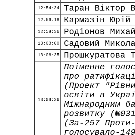
Таран Віктор 
12:54:34
Кармазін Юрій
12:56:18
Родіонов Миха
12:59:36
Садовий Микол
13:03:00
Прошкуратова 
13:06:35
Поіменне голо
про ратифікац
(Проект "Рівн
освіти в Укра
13:09:36
Міжнародним б
розвитку (№03
(За-257 Проти
голосувало-14