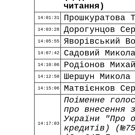
читання)
Прошкуратова 
14:01:31
Дорогунцов Се
14:03:28
Яворівський В
14:05:55
Садовий Микол
14:07:42
Родіонов Миха
14:10:06
Шершун Микола
14:12:50
Матвієнков Се
14:15:06
Поіменне голо
про внесення 
України "Про 
14:17:03
кредитів) (№7