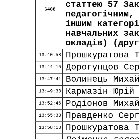
статтею 57 За
6488
педагогічним,
іншим категор
навчальних за
окладів) (дру
Прошкуратова 
13:40:58
Дорогунцов Се
13:44:15
Волинець Миха
13:47:41
Кармазін Юрій
13:49:33
Родіонов Миха
13:52:46
Правденко Сер
13:55:38
Прошкуратова 
13:58:18