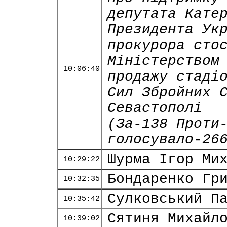
депутата Кате
Президента Ук
прокурора сто
Міністерством
10:06:40
продажу стаді
Сил Збройних 
Севастополі
(За-138 Проти
голосувало-26
Шурма Ігор Ми
10:29:22
Бондаренко Гр
10:32:35
Сулковський П
10:35:42
Сятиня Михайл
10:39:02