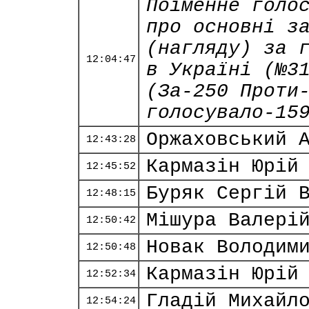
Поіменне голо
про основні з
(нагляду) за 
12:04:47
в Україні (№3
(За-250 Проти
голосувало-15
Оржаховський 
12:43:28
Кармазін Юрій
12:45:52
Буряк Сергій 
12:48:15
Мішура Валері
12:50:42
Новак Володим
12:50:48
Кармазін Юрій
12:52:34
Гладій Михайл
12:54:24