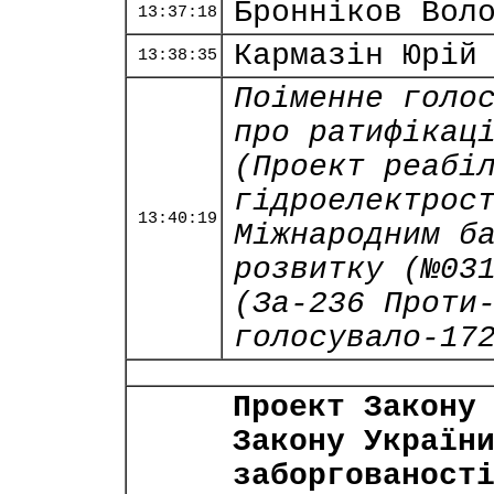
Бронніков Вол
13:37:18
Кармазін Юрій
13:38:35
Поіменне голо
про ратифікац
(Проект реабі
гідроелектрос
13:40:19
Міжнародним б
розвитку (№03
(За-236 Проти
голосувало-17
Проект Закону
Закону Україн
заборгованост