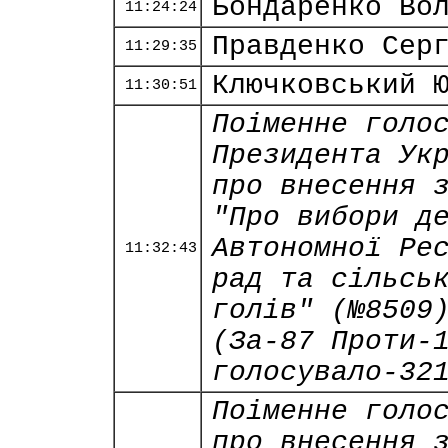
Бондаренко Во
11:24:24
Правденко Сер
11:29:35
Ключковський 
11:30:51
Поіменне голо
Президента Ук
про внесення 
"Про вибори д
Автономної Ре
11:32:43
рад та сільсь
голів" (№8509
(За-87 Проти-
голосувало-32
Поіменне голо
про внесення 