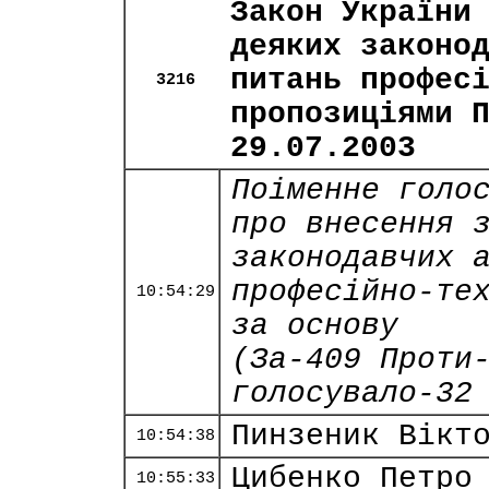
Закон України
деяких законо
питань профес
3216
пропозиціями 
29.07.2003
Поіменне голо
про внесення 
законодавчих 
професійно-те
10:54:29
за основу
(За-409 Проти
голосувало-32
Пинзеник Вікт
10:54:38
Цибенко Петро
10:55:33