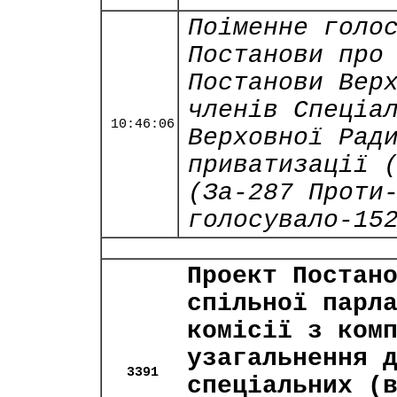
Поіменне голо
Постанови про
Постанови Вер
членів Спеціа
10:46:06
Верховної Рад
приватизації 
(За-287 Проти
голосувало-15
Проект Постан
спільної парл
комісії з ком
узагальнення 
3391
спеціальних (