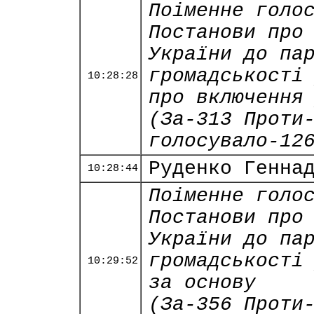
Поіменне голо
Постанови про
України до па
громадськості
10:28:28
про включення
(За-313 Проти
голосувало-12
Руденко Генна
10:28:44
Поіменне голо
Постанови про
України до па
громадськості
10:29:52
за основу
(За-356 Проти