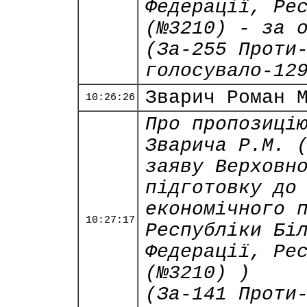
Федерації, Ре
(№3210) - за 
(За-255 Проти
голосувало-12
Зварич Роман 
10:26:26
Про пропозиці
Зварича Р.М. 
заяву Верховн
підготовку до
економічного 
10:27:17
Республіки Бі
Федерації, Ре
(№3210) )
(За-141 Проти