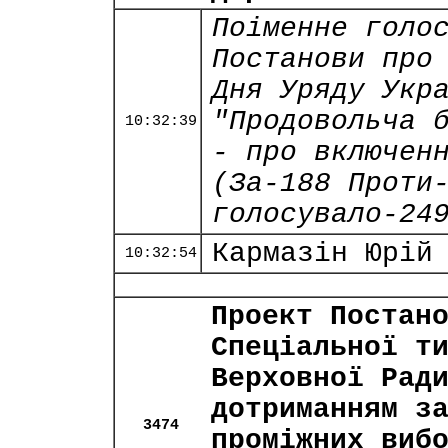
Поіменне голо
Постанови про
Дня Уряду Укр
"Продовольча 
10:32:39
- про включен
(За-188 Проти
голосувало-24
Кармазін Юрій
10:32:54
Проект Постан
Спеціальної т
Верховної Рад
дотриманням з
3474
проміжних виб