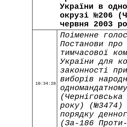
України в одн
окрузі №206 (
червня 2003 р
Поіменне голо
Постанови про
тимчасової ко
України для к
законності пр
виборів народ
10:34:28
одномандатном
(Черніговська
року) (№3474)
порядку денно
(За-186 Проти