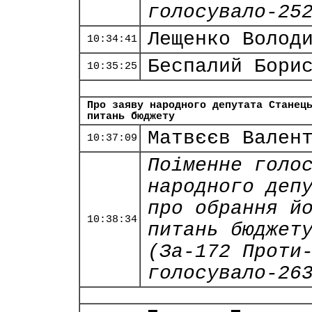
голосувало-25
Лещенко Волод
10:34:41
Беспалий Бори
10:35:25
Про заяву народного депутата Станец
питань бюджету
Матвєєв Вален
10:37:09
Поіменне голо
народного деп
про обрання й
10:38:34
питань бюджет
(За-172 Проти
голосувало-26