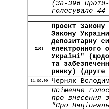
(За-396 Проти
голосувало-44
Проект Закону
Закону Україн
депозитарну с
електронного 
2103
Україні" (щод
та забезпечен
ринку) (друге
Черняк Володи
11:09:09
Поіменне голо
про внесення 
"Про Націонал