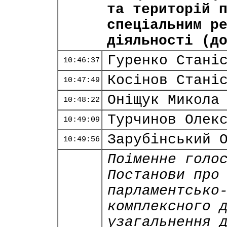
та територій 
спеціальним р
діяльності (д
Гуренко Стані
10:46:37
Косінов Стані
10:47:49
Оніщук Микола
10:48:22
Турчинов Олек
10:49:09
Зарубінський 
10:49:56
Поіменне голо
Постанови про
парламентсько
комплексного 
узагальнення 