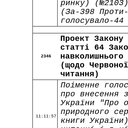
ринку) (№2103
(За-398 Проти
голосувало-44
Проект Закону
статті 64 Зак
навколишнього
2346
(щодо Червоно
читання)
Поіменне голо
про внесення 
України "Про 
природного се
11:11:57
книги України