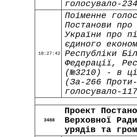
голосувало-23
Поіменне голо
Постанови про
України про п
єдиного еконо
Республіки Бі
10:27:42
Федерації, Ре
(№3210) - в ц
(За-266 Проти
голосувало-11
Проект Постан
Верховної Рад
3488
урядів та гро