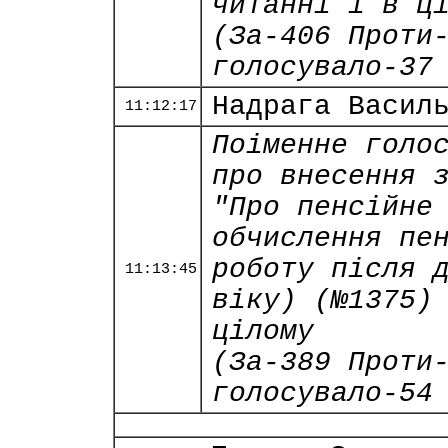
читанні і в ц
(За-406 Проти
голосувало-37
Надрага Васил
11:12:17
Поіменне голо
про внесення 
"Про пенсійне
обчислення пе
роботу після 
11:13:45
віку) (№1375)
цілому
(За-389 Проти
голосувало-54