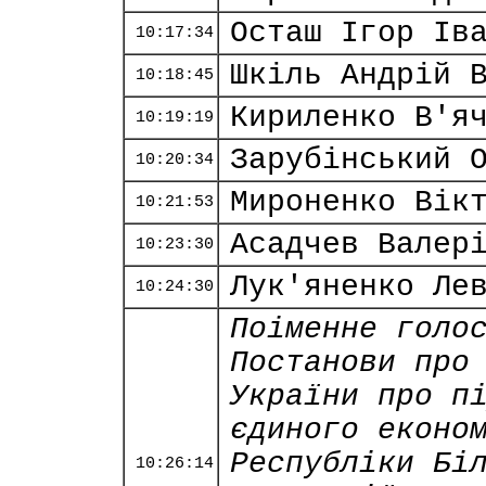
Осташ Ігор Ів
10:17:34
Шкіль Андрій 
10:18:45
Кириленко В'я
10:19:19
Зарубінський 
10:20:34
Мироненко Вік
10:21:53
Асадчев Валер
10:23:30
Лук'яненко Ле
10:24:30
Поіменне голо
Постанови про
України про п
єдиного еконо
Республіки Бі
10:26:14