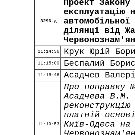
Проект Закону
експлуатацію 
автомобільної
3296-д
ділянці від Ж
Червонознам'я
Крук Юрій Бор
11:14:36
Беспалий Бори
11:15:00
Асадчев Валер
11:16:46
Про поправку 
Асадчева В.М.
реконструкцію
платній основ
Київ-Одеса на
11:19:53
Червонознам'я