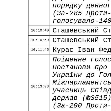
порядку денно
(За-285 Проти
голосувало-14
Сташевський С
10:10:40
Сташевський С
10:10:59
Курас Іван Фе
10:11:45
Поіменне голо
Постанови про
України до Го
Міжпарламентс
10:13:03
учасниць Спів
держав (№3515
(За-290 Проти