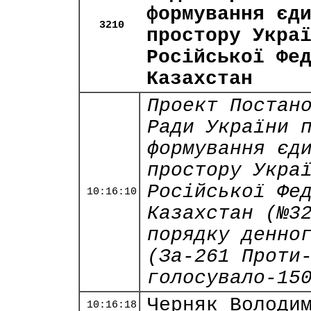
формування єд
3210
простору Укра
Російської Фе
Казахстан
Проект Постан
Ради України 
формування єд
простору Укра
Російської Фе
10:16:10
Казахстан (№3
порядку денно
(За-261 Проти
голосувало-15
Черняк Володи
10:16:18