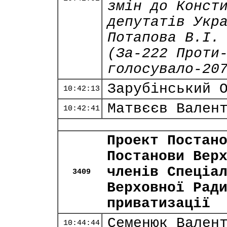
змін до Конст
депутатів Укр
Потапова В.І.
(За-222 Проти
голосувало-20
Зарубінський 
10:42:13
Матвєєв Вален
10:42:41
Проект Постан
Постанови Вер
членів Спеціа
3409
Верховної Рад
приватизації
Семенюк Вален
10:44:44