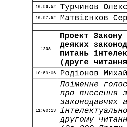
Турчинов Олек
10:56:52
Матвієнков Се
10:57:52
Проект Закону
деяких законо
1238
питань інтеле
(друге читанн
Родіонов Миха
10:59:06
Поіменне голо
про внесення 
законодавчих 
інтелектуальн
11:00:13
другому читан