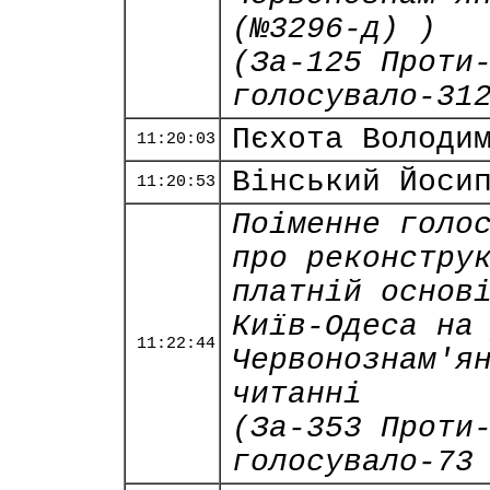
(№3296-д) )
(За-125 Проти
голосувало-31
Пєхота Володи
11:20:03
Вінський Йоси
11:20:53
Поіменне голо
про реконстру
платній основ
Київ-Одеса на
11:22:44
Червонознам'я
читанні
(За-353 Проти
голосувало-73