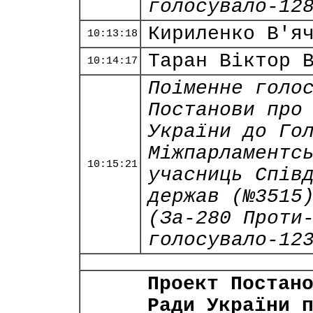
голосувало-12
Кириленко В'я
10:13:18
Таран Віктор 
10:14:17
Поіменне голо
Постанови про
України до Го
Міжпарламентс
10:15:21
учасниць Спів
держав (№3515
(За-280 Проти
голосувало-12
Проект Постан
Ради України 