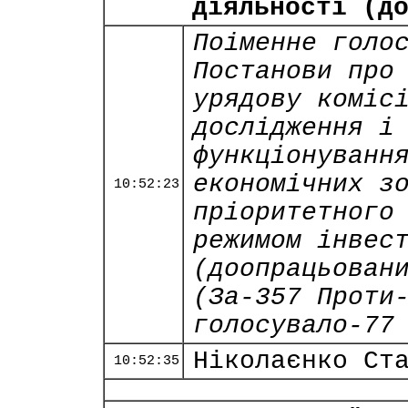
діяльності (д
Поіменне голо
Постанови про
урядову коміс
дослідження і
функціонуванн
економічних з
10:52:23
пріоритетного
режимом інвес
(доопрацьован
(За-357 Проти
голосувало-77
Ніколаєнко Ст
10:52:35