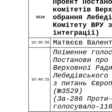
Проект Постан
комітетів Вер
обрання Лебед
3529
Комітету ВРУ 
інтеграції)
Матвєєв Вален
10:38:56
Поіменне голо
Постанови про
Верховної Рад
Лебедівського
10:40:15
з питань Євро
(№3529)
(За-286 Проти
голосувало-11