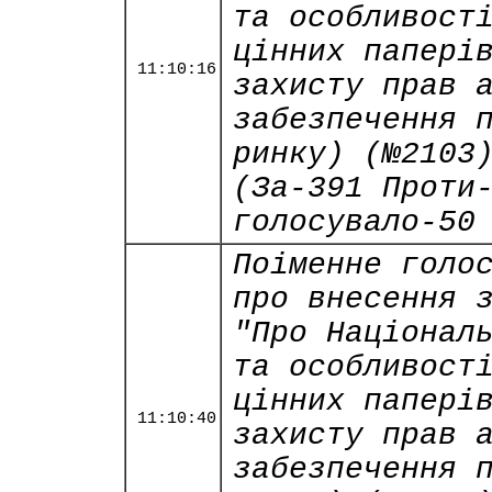
та особливост
цінних папері
11:10:16
захисту прав 
забезпечення 
ринку) (№2103
(За-391 Проти
голосувало-50
Поіменне голо
про внесення 
"Про Націонал
та особливост
цінних папері
11:10:40
захисту прав 
забезпечення 