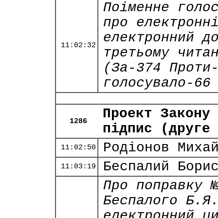
Поіменне голо
про електронн
електронний д
11:02:32
третьому чита
(За-374 Проти
голосувало-66
Проект Закону
1286
підпис (друге
Родіонов Миха
11:02:50
Беспалий Бори
11:03:19
Про поправку 
Беспалого Б.Я
електронний ц