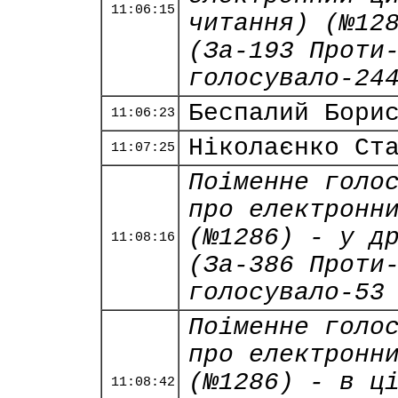
11:06:15
читання) (№12
(За-193 Проти
голосувало-24
Беспалий Бори
11:06:23
Ніколаєнко Ст
11:07:25
Поіменне голо
про електронн
(№1286) - у д
11:08:16
(За-386 Проти
голосувало-53
Поіменне голо
про електронн
(№1286) - в ц
11:08:42