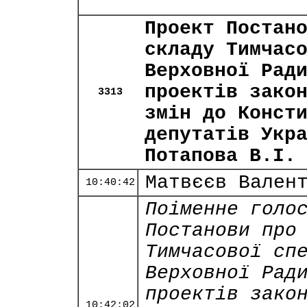
Проект Постан
складу Тимчас
Верховної Рад
проектів зако
3313
змін до Конст
депутатів Укр
Потапова В.І.
Матвєєв Вален
10:40:42
Поіменне голо
Постанови про
Тимчасової сп
Верховної Рад
проектів зако
10:42:02