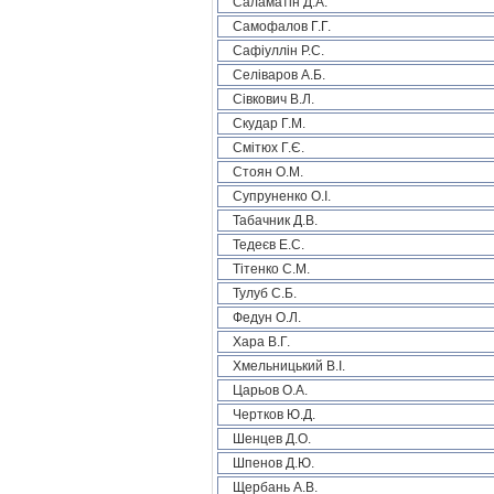
Саламатін Д.А.
Самофалов Г.Г.
Сафіуллін Р.С.
Селіваров А.Б.
Сівкович В.Л.
Скудар Г.М.
Смітюх Г.Є.
Стоян О.М.
Супруненко О.І.
Табачник Д.В.
Тедеєв Е.С.
Тітенко С.М.
Тулуб С.Б.
Федун О.Л.
Хара В.Г.
Хмельницький В.І.
Царьов О.А.
Чертков Ю.Д.
Шенцев Д.О.
Шпенов Д.Ю.
Щербань А.В.