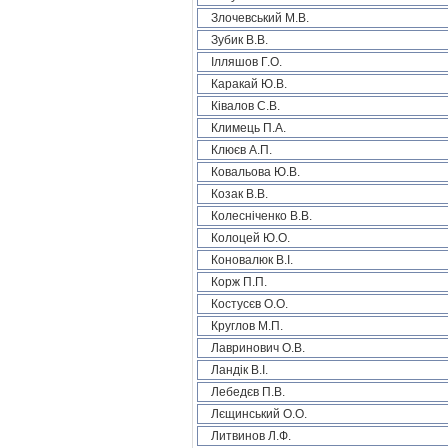
Злочевський М.В.
Зубик В.В.
Ілляшов Г.О.
Каракай Ю.В.
Ківалов С.В.
Климець П.А.
Клюєв А.П.
Ковальова Ю.В.
Козак В.В.
Колесніченко В.В.
Колоцей Ю.О.
Коновалюк В.І.
Корж П.П.
Костусєв О.О.
Круглов М.П.
Лавринович О.В.
Ландік В.І.
Лебедєв П.В.
Лєщинський О.О.
Литвинов Л.Ф.