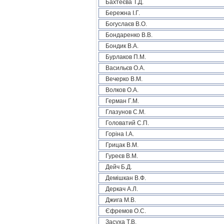
Бахтеєва Т.Д.
Бережна І.Г.
Богуслаєв В.О.
Бондаренко В.В.
Бондик В.А.
Бурлаков П.М.
Васильєв О.А.
Вечерко В.М.
Волков О.А.
Герман Г.М.
Глазунов С.М.
Головатий С.П.
Горіна І.А.
Грицак В.М.
Гуреєв В.М.
Дейч Б.Д.
Демішкан В.Ф.
Деркач А.Л.
Джига М.В.
Єфремов О.С.
Засуха Т.В.