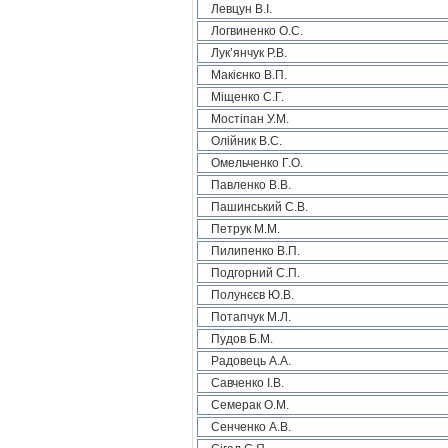
Левцун В.І.
Логвиненко О.С.
Лук’янчук Р.В.
Макієнко В.П.
Міщенко С.Г.
Мостіпан У.М.
Олійник В.С.
Омельченко Г.О.
Павленко В.В.
Пашинський С.В.
Петрук М.М.
Пилипенко В.П.
Подгорний С.П.
Полунєєв Ю.В.
Потапчук М.Л.
Пудов Б.М.
Радовець А.А.
Савченко І.В.
Семерак О.М.
Сенченко А.В.