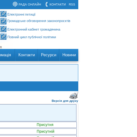
РАДА ОНЛАЙН
КОНТАКТИ
RSS
Електронні петиції
Громадське обговорення законопроєктів
Електронний кабінет громадянина
Повний цикл публічної політики
рмація
Контакти
Ресурси
Новини
Версія для друку
Присутня
Присутній