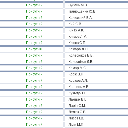
Присутній
Зубець М.В.
Присутній
Іванющенко Ю.В.
Присутній
Калюжний В.А.
Присутній
Кий С.В.
Присутній
Кінах А.К.
Присутній
Клімов Л.М.
Присутній
Клюєв С.П.
Присутня
Кожара Л.О.
Присутній
Колесніков Б.В.
Присутній
Колєсніков Д.В.
Присутній
Комар М.С.
Присутній
Корж В.П.
Присутній
Коржев А.Л.
Присутній
Кравець А.В.
Присутній
Кузьмук О.І.
Присутній
Ландик В.І.
Присутній
Ларін С.М.
Присутній
Лелюк О.В.
Присутній
Лисов І.В.
Присутній
Лісін М.П.