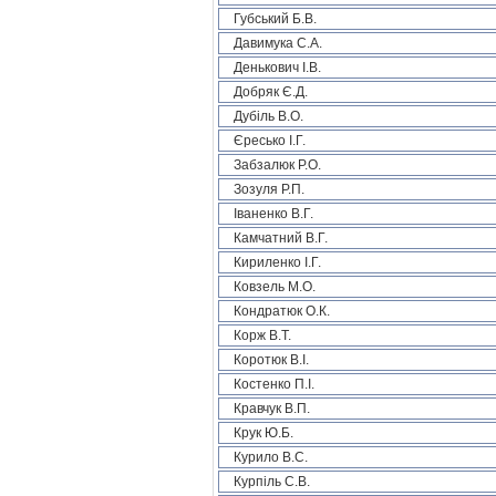
Губський Б.В.
Давимука С.А.
Денькович І.В.
Добряк Є.Д.
Дубіль В.О.
Єресько І.Г.
Забзалюк Р.О.
Зозуля Р.П.
Іваненко В.Г.
Камчатний В.Г.
Кириленко І.Г.
Ковзель М.О.
Кондратюк О.К.
Корж В.Т.
Коротюк В.І.
Костенко П.І.
Кравчук В.П.
Крук Ю.Б.
Курило В.С.
Курпіль С.В.