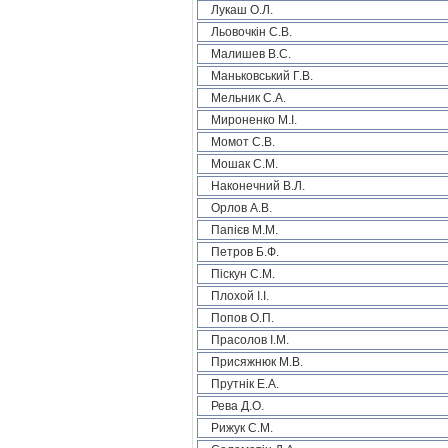
Лукаш О.Л.
Льовочкін С.В.
Малишев В.С.
Маньковський Г.В.
Мельник С.А.
Мироненко М.І.
Момот С.В.
Мошак С.М.
Наконечний В.Л.
Орлов А.В.
Папієв М.М.
Петров Б.Ф.
Піскун С.М.
Плохой І.І.
Попов О.П.
Прасолов І.М.
Присяжнюк М.В.
Прутнік Е.А.
Рева Д.О.
Рижук С.М.