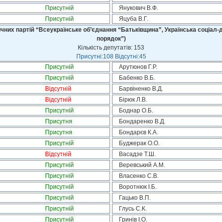
Присутній
Янукович В.Ф.
Присутній
Яцуба В.Г.
чних партій “Всеукраїнське об’єднання “Батьківщина”, Українська соціал-д
порядок”)
Кількість депутатів: 153
Присутні:108 Відсутні:45
Присутній
Арутюнов Г.Р.
Присутній
Бабенко В.Б.
Відсутній
Барвіненко В.Д.
Відсутній
Бірюк Л.В.
Присутній
Боднар О.Б.
Присутня
Бондаренко В.Д.
Присутня
Бондарєв К.А.
Присутній
Буджерак О.О.
Відсутній
Васадзе Т.Ш.
Присутній
Веревський А.М.
Присутній
Власенко С.В.
Присутній
Воротнюк І.Б.
Присутній
Гацько В.П.
Присутній
Глусь С.К.
Присутній
Гринів І.О.