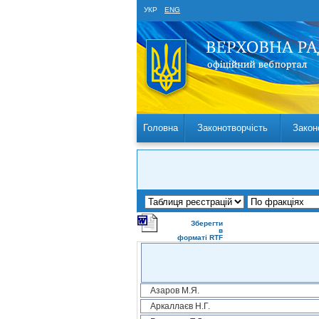
УКР
ENG
Головна
Законотворчість
Закон
Зберегти
в
форматі RTF
Азаров М.Я.
Аркаллаєв Н.Г.