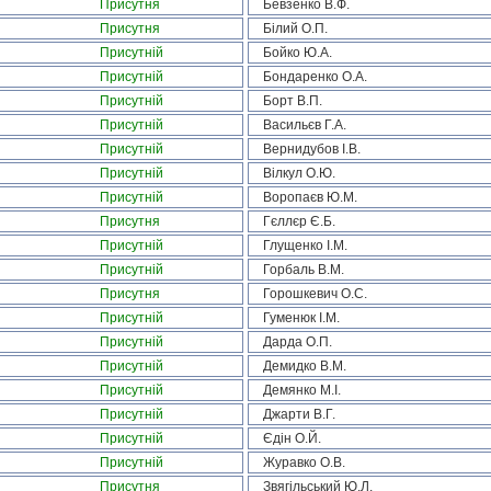
Присутня
Бевзенко В.Ф.
Присутня
Білий О.П.
Присутній
Бойко Ю.А.
Присутній
Бондаренко О.А.
Присутній
Борт В.П.
Присутній
Васильєв Г.А.
Присутній
Вернидубов І.В.
Присутній
Вілкул О.Ю.
Присутній
Воропаєв Ю.М.
Присутня
Гєллєр Є.Б.
Присутній
Глущенко І.М.
Присутній
Горбаль В.М.
Присутня
Горошкевич О.С.
Присутній
Гуменюк І.М.
Присутній
Дарда О.П.
Присутній
Демидко В.М.
Присутній
Демянко М.І.
Присутній
Джарти В.Г.
Присутній
Єдін О.Й.
Присутній
Журавко О.В.
Присутня
Звягільський Ю.Л.