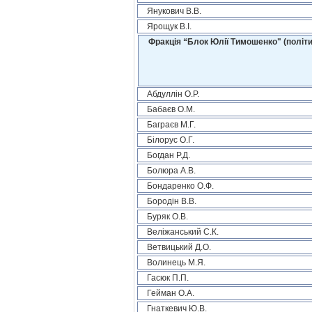
Янукович В.В.
Ярощук В.І.
Фракція “Блок Юлії Тимошенко" (політи
Абдуллін О.Р.
Бабаєв О.М.
Баграєв М.Г.
Білорус О.Г.
Богдан Р.Д.
Болюра А.В.
Бондаренко О.Ф.
Бородін В.В.
Буряк О.В.
Веліжанський С.К.
Ветвицький Д.О.
Волинець М.Я.
Гасюк П.П.
Гейман О.А.
Гнаткевич Ю.В.