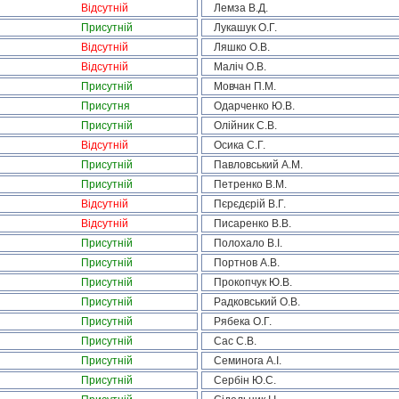
Відсутній
Лемза В.Д.
Присутній
Лукашук О.Г.
Відсутній
Ляшко О.В.
Відсутній
Маліч О.В.
Присутній
Мовчан П.М.
Присутня
Одарченко Ю.В.
Присутній
Олійник С.В.
Відсутній
Осика С.Г.
Присутній
Павловський А.М.
Присутній
Петренко В.М.
Відсутній
Пєрєдєрій В.Г.
Відсутній
Писаренко В.В.
Присутній
Полохало В.І.
Присутній
Портнов А.В.
Присутній
Прокопчук Ю.В.
Присутній
Радковський О.В.
Присутній
Рябека О.Г.
Присутній
Сас С.В.
Присутній
Семинога А.І.
Присутній
Сербін Ю.С.