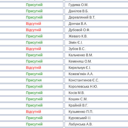
Присутній
Гудима О.М.
Присутній
Данілов В.Б.
Присутній
Деревляний В.Т.
Відсутній
Дончак В.А.
Відсутній
Дубовой О.Ф.
Присутній
Жеваго К.В.
Присутній
Зімін Є.І.
Відсутній
Зубов В.С.
Присутній
Кальченко В.М.
Присутній
Кеменяш О.М.
Відсутній
Кирильчук Є.І.
Присутній
Кожем’якін А.А.
Присутня
Константинов Є.С.
Присутній
Королевська Н.Ю.
Присутній
Косів М.В.
Присутній
Кошин С.М.
Присутній
Крайній В.Г.
Відсутній
Кузьменко П.П.
Присутній
Куровський І.І.
Присутній
Лабунська А.В.