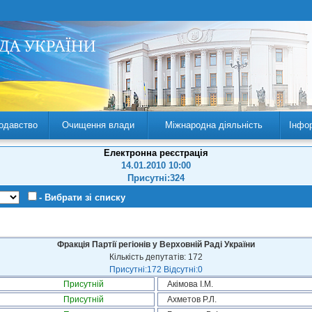
одавство
Очищення влади
Міжнародна діяльність
Інфо
Електронна реєстрація
14.01.2010 10:00
Присутні:324
- Вибрати зі списку
Фракція Партії регіонів у Верховній Раді України
Кількість депутатів: 172
Присутні:172 Відсутні:0
Присутній
Акімова І.М.
Присутній
Ахметов Р.Л.