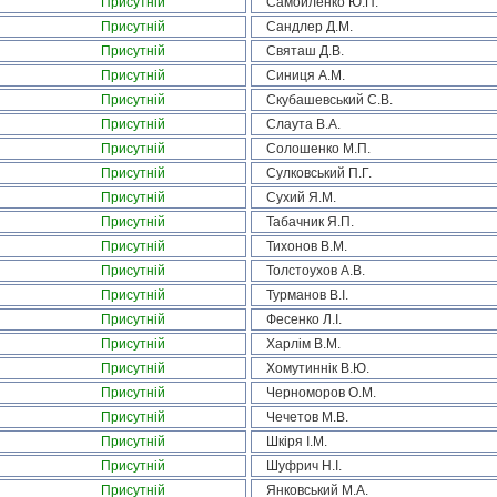
Присутній
Самойленко Ю.П.
Присутній
Сандлер Д.М.
Присутній
Святаш Д.В.
Присутній
Синиця А.М.
Присутній
Скубашевський С.В.
Присутній
Слаута В.А.
Присутній
Солошенко М.П.
Присутній
Сулковський П.Г.
Присутній
Сухий Я.М.
Присутній
Табачник Я.П.
Присутній
Тихонов В.М.
Присутній
Толстоухов А.В.
Присутній
Турманов В.І.
Присутній
Фесенко Л.І.
Присутній
Харлім В.М.
Присутній
Хомутиннік В.Ю.
Присутній
Черноморов О.М.
Присутній
Чечетов М.В.
Присутній
Шкіря І.М.
Присутній
Шуфрич Н.І.
Присутній
Янковський М.А.