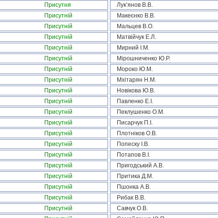
Присутня
Лук’янов В.В.
Присутній
Макеєнко В.В.
Присутній
Мальцев В.О.
Присутній
Матвійчук Е.Л.
Присутній
Мирний І.М.
Присутній
Мірошниченко Ю.Р.
Присутній
Мороко Ю.М.
Присутній
Мхітарян Н.М.
Присутній
Новікова Ю.В.
Присутній
Павленко Е.І.
Присутній
Пеклушенко О.М.
Присутній
Писарчук П.І.
Присутній
Плотніков О.В.
Присутній
Попеску І.В.
Присутній
Потапов В.І.
Присутній
Пригодський А.В.
Присутній
Притика Д.М.
Присутній
Пшонка А.В.
Присутній
Рибак В.В.
Присутній
Савчук О.В.