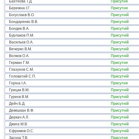
Бахтеєва Т.Д.
Присутня
Бережна І.Г.
Присутня
Богуслаєв В.О.
Присутній
Бондаренко В.В.
Присутній
Бондик В.А.
Присутній
Бурлаков П.М.
Присутній
Васильєв О.А.
Присутній
Вечерко В.М.
Присутній
Волков О.А.
Присутній
Герман Г.М.
Присутня
Глазунов С.М.
Присутній
Головатий С.П.
Присутній
Горіна І.А.
Присутня
Грицак В.М.
Присутній
Гуреєв В.М.
Присутній
Дейч Б.Д.
Присутній
Демішкан В.Ф.
Присутній
Деркач А.Л.
Присутній
Джига М.В.
Присутній
Єфремов О.С.
Присутній
Засуха Т.В.
Присутня