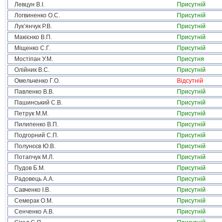
Левцун В.І.
Присутній
Логвиненко О.С.
Присутній
Лук’янчук Р.В.
Присутній
Макієнко В.П.
Присутній
Міщенко С.Г.
Присутній
Мостіпан У.М.
Присутня
Олійник В.С.
Присутній
Омельченко Г.О.
Відсутній
Павленко В.В.
Присутній
Пашинський С.В.
Присутній
Петрук М.М.
Присутній
Пилипенко В.П.
Присутній
Подгорний С.П.
Присутній
Полунєєв Ю.В.
Присутній
Потапчук М.Л.
Присутній
Пудов Б.М.
Присутній
Радовець А.А.
Присутній
Савченко І.В.
Присутній
Семерак О.М.
Присутній
Сенченко А.В.
Присутній