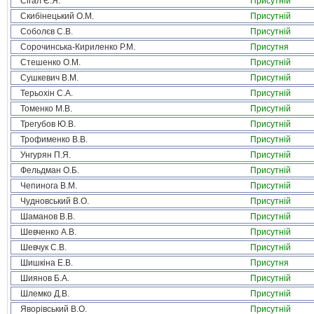
Сігал Є.Я.
Присутній
Скибінецький О.М.
Присутній
Соболєв С.В.
Присутній
Сорочинська-Кириленко Р.М.
Присутня
Стешенко О.М.
Присутній
Сушкевич В.М.
Присутній
Терьохін С.А.
Присутній
Томенко М.В.
Присутній
Трегубов Ю.В.
Присутній
Трофименко В.В.
Присутній
Унгурян П.Я.
Присутній
Фельдман О.Б.
Присутній
Чепинога В.М.
Присутній
Чудновський В.О.
Присутній
Шаманов В.В.
Присутній
Шевченко А.В.
Присутній
Шевчук С.В.
Присутній
Шишкіна Е.В.
Присутня
Шиянов Б.А.
Присутній
Шлемко Д.В.
Присутній
Яворівський В.О.
Присутній