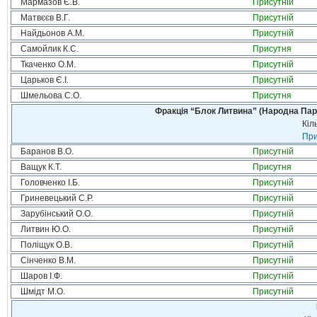
Мармазов Є.В.
Присутній
Матвєєв В.Г.
Присутній
Найдьонов А.М.
Присутній
Самойлик К.С.
Присутня
Ткаченко О.М.
Присутній
Царьков Є.І.
Присутній
Шмельова С.О.
Присутня
Фракція “Блок Литвина” (Народна Парті
Кіл
При
Баранов В.О.
Присутній
Ващук К.Т.
Присутня
Головченко І.Б.
Присутній
Гриневецький С.Р.
Присутній
Зарубінський О.О.
Присутній
Литвин Ю.О.
Присутній
Поліщук О.В.
Присутній
Сінченко В.М.
Присутній
Шаров І.Ф.
Присутній
Шмідт М.О.
Присутній