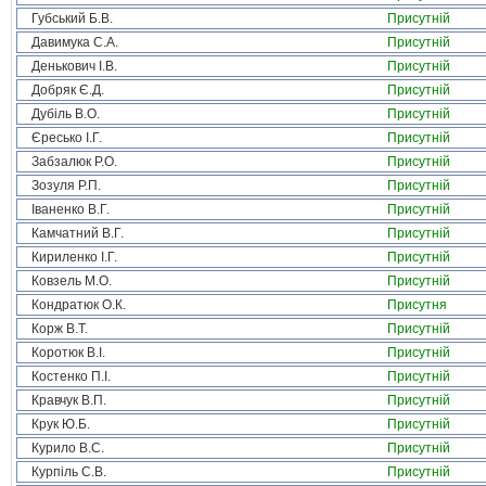
Губський Б.В.
Присутній
Давимука С.А.
Присутній
Денькович І.В.
Присутній
Добряк Є.Д.
Присутній
Дубіль В.О.
Присутній
Єресько І.Г.
Присутній
Забзалюк Р.О.
Присутній
Зозуля Р.П.
Присутній
Іваненко В.Г.
Присутній
Камчатний В.Г.
Присутній
Кириленко І.Г.
Присутній
Ковзель М.О.
Присутній
Кондратюк О.К.
Присутня
Корж В.Т.
Присутній
Коротюк В.І.
Присутній
Костенко П.І.
Присутній
Кравчук В.П.
Присутній
Крук Ю.Б.
Присутній
Курило В.С.
Присутній
Курпіль С.В.
Присутній