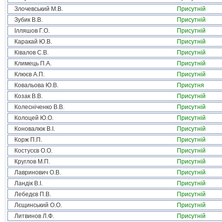
Злочевський М.В.
Присутній
Зубик В.В.
Присутній
Ілляшов Г.О.
Присутній
Каракай Ю.В.
Присутній
Ківалов С.В.
Присутній
Климець П.А.
Присутній
Клюєв А.П.
Присутній
Ковальова Ю.В.
Присутня
Козак В.В.
Присутній
Колесніченко В.В.
Присутній
Колоцей Ю.О.
Присутній
Коновалюк В.І.
Присутній
Корж П.П.
Присутній
Костусєв О.О.
Присутній
Круглов М.П.
Присутній
Лавринович О.В.
Присутній
Ландік В.І.
Присутній
Лебедєв П.В.
Присутній
Лєщинський О.О.
Присутній
Литвинов Л.Ф.
Присутній