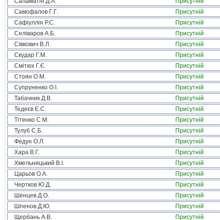
Саламатін Д.А.
Присутній
Самофалов Г.Г.
Присутній
Сафіуллін Р.С.
Присутній
Селіваров А.Б.
Присутній
Сівкович В.Л.
Присутній
Скудар Г.М.
Присутній
Смітюх Г.Є.
Присутній
Стоян О.М.
Присутній
Супруненко О.І.
Присутній
Табачник Д.В.
Присутній
Тедеєв Е.С.
Присутній
Тітенко С.М.
Присутній
Тулуб С.Б.
Присутній
Федун О.Л.
Присутній
Хара В.Г.
Присутній
Хмельницький В.І.
Присутній
Царьов О.А.
Присутній
Чертков Ю.Д.
Присутній
Шенцев Д.О.
Присутній
Шпенов Д.Ю.
Присутній
Щербань А.В.
Присутній