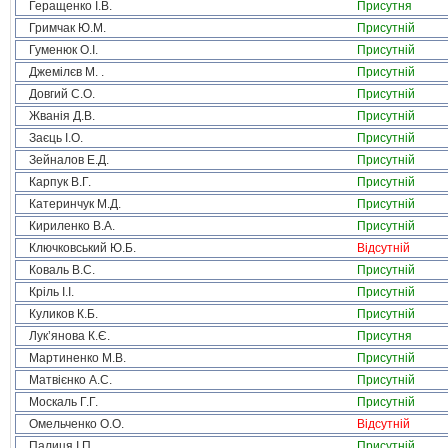
Геращенко І.В.
Присутня
Гримчак Ю.М.
Присутній
Гуменюк О.І.
Присутній
Джемілєв М. .
Присутній
Довгий С.О.
Присутній
Жванія Д.В.
Присутній
Заєць І.О.
Присутній
Зейналов Е.Д.
Присутній
Карпук В.Г.
Присутній
Катеринчук М.Д.
Присутній
Кириленко В.А.
Присутній
Ключковський Ю.Б.
Відсутній
Коваль В.С.
Присутній
Кріль І.І.
Присутній
Куликов К.Б.
Присутній
Лук’янова К.Є.
Присутня
Мартиненко М.В.
Присутній
Матвієнко А.С.
Присутній
Москаль Г.Г.
Присутній
Омельченко О.О.
Відсутній
Палиця І.П.
Присутній