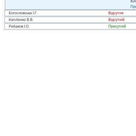
Кіл
При
Богословська І.Г.
Відсутня
Каплієнко В.В.
Відсутній
Рибаков І.О.
Присутній