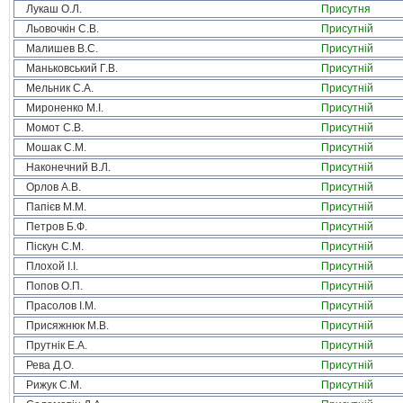
Лукаш О.Л.
Присутня
Льовочкін С.В.
Присутній
Малишев В.С.
Присутній
Маньковський Г.В.
Присутній
Мельник С.А.
Присутній
Мироненко М.І.
Присутній
Момот С.В.
Присутній
Мошак С.М.
Присутній
Наконечний В.Л.
Присутній
Орлов А.В.
Присутній
Папієв М.М.
Присутній
Петров Б.Ф.
Присутній
Піскун С.М.
Присутній
Плохой І.І.
Присутній
Попов О.П.
Присутній
Прасолов І.М.
Присутній
Присяжнюк М.В.
Присутній
Прутнік Е.А.
Присутній
Рева Д.О.
Присутній
Рижук С.М.
Присутній