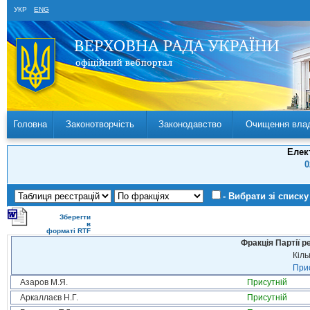
УКР
ENG
Головна
Законотворчість
Законодавство
Очищення вла
Елек
0
- Вибрати зі списку
Зберегти
в
форматі RTF
Фракція Партії р
Кіль
Прис
Азаров М.Я.
Присутній
Аркаллаєв Н.Г.
Присутній