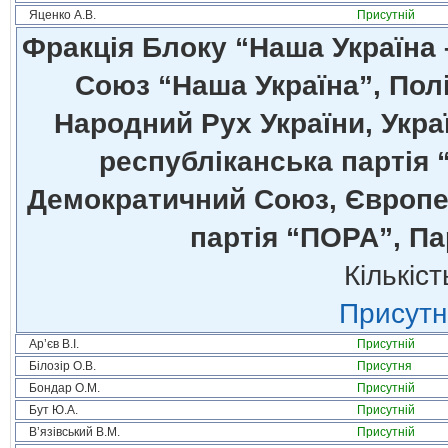
Яценко А.В.
Присутній
Фракція Блоку “Наша Україна
Союз “Наша Україна”, Полі
Народний Рух України, Укра
республіканська партія 
Демократичний Союз, Європей
партія “ПОРА”, Па
Кількіст
Присутні
Ар’єв В.І.
Присутній
Білозір О.В.
Присутня
Бондар О.М.
Присутній
Бут Ю.А.
Присутній
В’язівський В.М.
Присутній