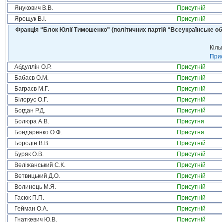
Янукович В.В.
Присутній
Ярощук В.І.
Присутній
Фракція “Блок Юлії Тимошенко" (політичних партій “Всеукраїнське об
Кіль
Прис
Абдуллін О.Р.
Присутній
Бабаєв О.М.
Присутній
Баграєв М.Г.
Присутній
Білорус О.Г.
Присутній
Богдан Р.Д.
Присутній
Болюра А.В.
Присутня
Бондаренко О.Ф.
Присутня
Бородін В.В.
Присутній
Буряк О.В.
Присутній
Веліжанський С.К.
Присутній
Ветвицький Д.О.
Присутній
Волинець М.Я.
Присутній
Гасюк П.П.
Присутній
Гейман О.А.
Присутній
Гнаткевич Ю.В.
Присутній