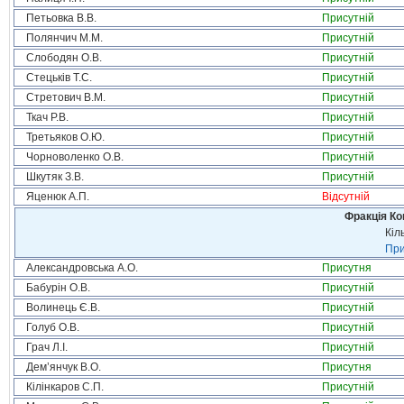
Петьовка В.В.
Присутній
Полянчич М.М.
Присутній
Слободян О.В.
Присутній
Стецьків Т.С.
Присутній
Стретович В.М.
Присутній
Ткач Р.В.
Присутній
Третьяков О.Ю.
Присутній
Чорноволенко О.В.
Присутній
Шкутяк З.В.
Присутній
Яценюк А.П.
Відсутній
Фракція Ком
Кіл
При
Александровська А.О.
Присутня
Бабурін О.В.
Присутній
Волинець Є.В.
Присутній
Голуб О.В.
Присутній
Грач Л.І.
Присутній
Дем’янчук В.О.
Присутня
Кілінкаров С.П.
Присутній