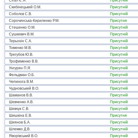
Сігал Є.Я.
Присутній
Скибінецький О.М.
Присутній
Соболєв С.В.
Присутній
Сорочинська-Кириленко Р.М.
Присутня
Стешенко О.М.
Присутній
Сушкевич В.М.
Присутній
Терьохін С.А.
Присутній
Томенко М.В.
Присутній
Трегубов Ю.В.
Присутній
Трофименко В.В.
Присутній
Унгурян П.Я.
Присутній
Фельдман О.Б.
Присутній
Чепинога В.М.
Присутній
Чудновський В.О.
Присутній
Шаманов В.В.
Присутній
Шевченко А.В.
Присутній
Шевчук С.В.
Присутній
Шишкіна Е.В.
Присутня
Шиянов Б.А.
Присутній
Шлемко Д.В.
Присутній
Яворівський В.О.
Присутній