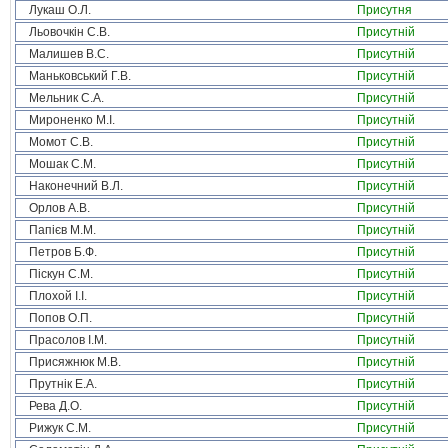
Лукаш О.Л.
Присутня
Льовочкін С.В.
Присутній
Малишев В.С.
Присутній
Маньковський Г.В.
Присутній
Мельник С.А.
Присутній
Мироненко М.І.
Присутній
Момот С.В.
Присутній
Мошак С.М.
Присутній
Наконечний В.Л.
Присутній
Орлов А.В.
Присутній
Папієв М.М.
Присутній
Петров Б.Ф.
Присутній
Піскун С.М.
Присутній
Плохой І.І.
Присутній
Попов О.П.
Присутній
Прасолов І.М.
Присутній
Присяжнюк М.В.
Присутній
Прутнік Е.А.
Присутній
Рева Д.О.
Присутній
Рижук С.М.
Присутній