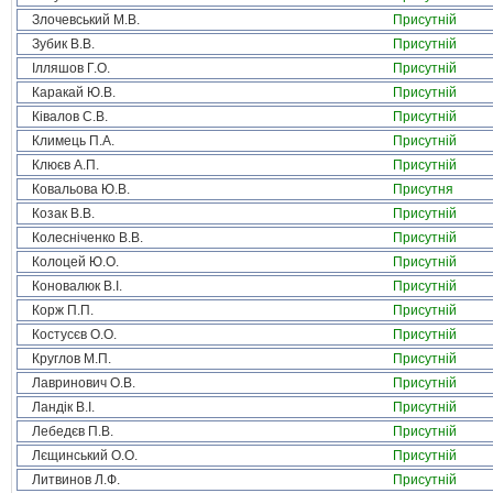
Злочевський М.В.
Присутній
Зубик В.В.
Присутній
Ілляшов Г.О.
Присутній
Каракай Ю.В.
Присутній
Ківалов С.В.
Присутній
Климець П.А.
Присутній
Клюєв А.П.
Присутній
Ковальова Ю.В.
Присутня
Козак В.В.
Присутній
Колесніченко В.В.
Присутній
Колоцей Ю.О.
Присутній
Коновалюк В.І.
Присутній
Корж П.П.
Присутній
Костусєв О.О.
Присутній
Круглов М.П.
Присутній
Лавринович О.В.
Присутній
Ландік В.І.
Присутній
Лебедєв П.В.
Присутній
Лєщинський О.О.
Присутній
Литвинов Л.Ф.
Присутній