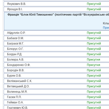
Янукович В.В.
Присутній
Ярощук В.І.
Присутній
Фракція “Блок Юлії Тимошенко" (політичних партій “Всеукраїнське об
Кіль
Прис
Абдуллін О.Р.
Присутній
Бабаєв О.М.
Присутній
Баграєв М.Г.
Присутній
Білорус О.Г.
Присутній
Богдан Р.Д.
Присутній
Болюра А.В.
Присутня
Бондаренко О.Ф.
Присутня
Бородін В.В.
Присутній
Буряк О.В.
Присутній
Веліжанський С.К.
Присутній
Ветвицький Д.О.
Присутній
Волинець М.Я.
Присутній
Гасюк П.П.
Присутній
Гейман О.А.
Присутній
Гнаткевич Ю.В.
Присутній