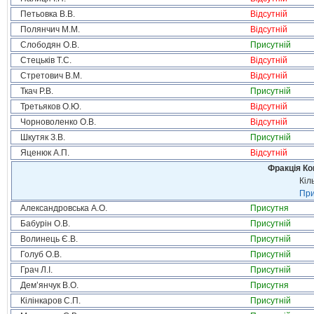
Петьовка В.В.
Відсутній
Полянчич М.М.
Відсутній
Слободян О.В.
Присутній
Стецьків Т.С.
Відсутній
Стретович В.М.
Відсутній
Ткач Р.В.
Присутній
Третьяков О.Ю.
Відсутній
Чорноволенко О.В.
Відсутній
Шкутяк З.В.
Присутній
Яценюк А.П.
Відсутній
Фракція Ком
Кіл
При
Александровська А.О.
Присутня
Бабурін О.В.
Присутній
Волинець Є.В.
Присутній
Голуб О.В.
Присутній
Грач Л.І.
Присутній
Дем’янчук В.О.
Присутня
Кілінкаров С.П.
Присутній