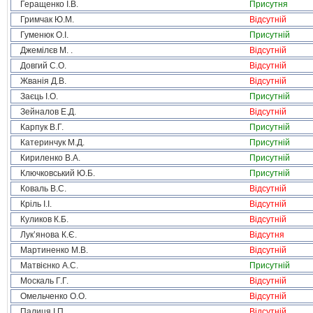
Геращенко І.В.
Присутня
Гримчак Ю.М.
Відсутній
Гуменюк О.І.
Присутній
Джемілєв М. .
Відсутній
Довгий С.О.
Відсутній
Жванія Д.В.
Відсутній
Заєць І.О.
Присутній
Зейналов Е.Д.
Відсутній
Карпук В.Г.
Присутній
Катеринчук М.Д.
Присутній
Кириленко В.А.
Присутній
Ключковський Ю.Б.
Присутній
Коваль В.С.
Відсутній
Кріль І.І.
Відсутній
Куликов К.Б.
Відсутній
Лук’янова К.Є.
Відсутня
Мартиненко М.В.
Відсутній
Матвієнко А.С.
Присутній
Москаль Г.Г.
Відсутній
Омельченко О.О.
Відсутній
Палиця І.П.
Відсутній