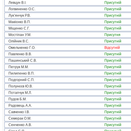
Левцун В.І.
Присутній
Логвиненко О.С.
Присутній
Лук’янчук Р.В.
Присутній
Макієнко В.П.
Присутній
Міщенко С.Г.
Присутній
Мостіпан У.М.
Присутня
Олійник В.С.
Присутній
Омельченко Г.О.
Відсутній
Павленко В.В.
Присутній
Пашинський С.В.
Присутній
Петрук М.М.
Присутній
Пилипенко В.П.
Присутній
Подгорний С.П.
Присутній
Полунєєв Ю.В.
Присутній
Потапчук М.Л.
Присутній
Пудов Б.М.
Присутній
Радовець А.А.
Присутній
Савченко І.В.
Присутній
Семерак О.М.
Присутній
Сенченко А.В.
Присутній