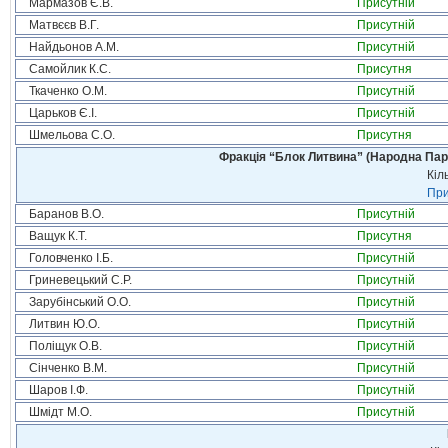
Мармазов Є.В.
Присутній
Матвєєв В.Г.
Присутній
Найдьонов А.М.
Присутній
Самойлик К.С.
Присутня
Ткаченко О.М.
Присутній
Царьков Є.І.
Присутній
Шмельова С.О.
Присутня
Фракція “Блок Литвина” (Народна Парті
Кіл
При
Баранов В.О.
Присутній
Ващук К.Т.
Присутня
Головченко І.Б.
Присутній
Гриневецький С.Р.
Присутній
Зарубінський О.О.
Присутній
Литвин Ю.О.
Присутній
Поліщук О.В.
Присутній
Сінченко В.М.
Присутній
Шаров І.Ф.
Присутній
Шмідт М.О.
Присутній