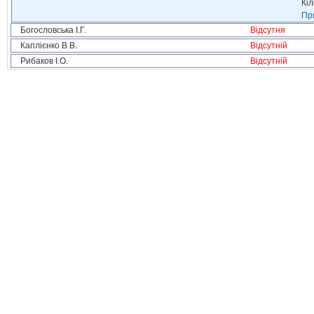
Кіл
При
Богословська І.Г.
Відсутня
Каплієнко В.В.
Відсутній
Рибаков І.О.
Відсутній