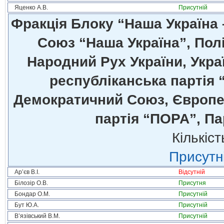
Яценко А.В.
Присутній
Фракція Блоку “Наша Україна
Союз “Наша Україна”, Полі
Народний Рух України, Укра
республіканська партія 
Демократичний Союз, Європей
партія “ПОРА”, Па
Кількіст
Присутні
Ар’єв В.І.
Відсутній
Білозір О.В.
Присутня
Бондар О.М.
Присутній
Бут Ю.А.
Присутній
В’язівський В.М.
Присутній