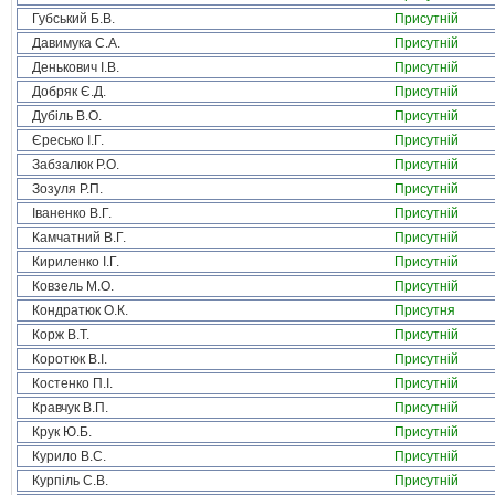
Губський Б.В.
Присутній
Давимука С.А.
Присутній
Денькович І.В.
Присутній
Добряк Є.Д.
Присутній
Дубіль В.О.
Присутній
Єресько І.Г.
Присутній
Забзалюк Р.О.
Присутній
Зозуля Р.П.
Присутній
Іваненко В.Г.
Присутній
Камчатний В.Г.
Присутній
Кириленко І.Г.
Присутній
Ковзель М.О.
Присутній
Кондратюк О.К.
Присутня
Корж В.Т.
Присутній
Коротюк В.І.
Присутній
Костенко П.І.
Присутній
Кравчук В.П.
Присутній
Крук Ю.Б.
Присутній
Курило В.С.
Присутній
Курпіль С.В.
Присутній