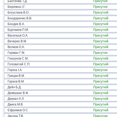
Бахтеєва Т.Д.
Присутня
Бережна І.Г.
Присутня
Богуслаєв В.О.
Присутній
Бондаренко В.В.
Присутній
Бондик В.А.
Присутній
Бурлаков П.М.
Присутній
Васильєв О.А.
Присутній
Вечерко В.М.
Присутній
Волков О.А.
Присутній
Герман Г.М.
Присутня
Глазунов С.М.
Присутній
Головатий С.П.
Присутній
Горіна І.А.
Присутня
Грицак В.М.
Присутній
Гуреєв В.М.
Присутній
Дейч Б.Д.
Присутній
Демішкан В.Ф.
Присутній
Деркач А.Л.
Присутній
Джига М.В.
Присутній
Єфремов О.С.
Присутній
Засуха Т.В.
Присутня