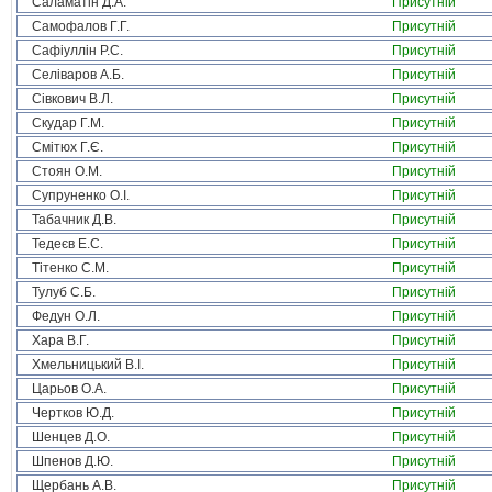
Саламатін Д.А.
Присутній
Самофалов Г.Г.
Присутній
Сафіуллін Р.С.
Присутній
Селіваров А.Б.
Присутній
Сівкович В.Л.
Присутній
Скудар Г.М.
Присутній
Смітюх Г.Є.
Присутній
Стоян О.М.
Присутній
Супруненко О.І.
Присутній
Табачник Д.В.
Присутній
Тедеєв Е.С.
Присутній
Тітенко С.М.
Присутній
Тулуб С.Б.
Присутній
Федун О.Л.
Присутній
Хара В.Г.
Присутній
Хмельницький В.І.
Присутній
Царьов О.А.
Присутній
Чертков Ю.Д.
Присутній
Шенцев Д.О.
Присутній
Шпенов Д.Ю.
Присутній
Щербань А.В.
Присутній