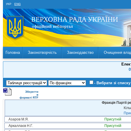
УКР
ENG
Головна
Законотворчість
Законодавство
Очищення вла
Елек
0
- Вибрати зі списку
Зберегти
в
форматі RTF
Фракція Партії р
Кіль
Прис
Азаров М.Я.
Присутній
Аркаллаєв Н.Г.
Присутній