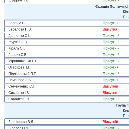
Шуфрич Н.І.
Присутній
Фракція Політичної
Кіл
При
Бабак А.В.
Присутня
Веселова Н.В.
Відсутня
Данченко О.І.
Присутній
Журжій А.В.
Присутній
Кіраль С.І.
Присутній
Лаврик О.В.
Присутній
Мірошніченко І.В.
Присутній
Острікова Т.Г.
Присутня
Підлісецький Л.Т.
Присутній
Романова А.А.
Присутня
Семенченко С.І.
Відсутній
Сисоєнко І.В.
Відсутня
Соболєв Є.В.
Присутній
Група "
Кіл
При
Барвіненко В.Д.
Відсутній
Біловол О.М.
Присутній