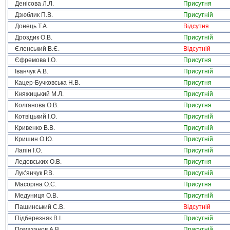
Денісова Л.Л.
Присутня
Дзюблик П.В.
Присутній
Донець Т.А.
Відсутня
Дроздик О.В.
Присутній
Єленський В.Є.
Відсутній
Єфремова І.О.
Присутня
Іванчук А.В.
Присутній
Кацер-Бучковська Н.В.
Присутня
Княжицький М.Л.
Присутній
Колганова О.В.
Присутня
Котвіцький І.О.
Присутній
Кривенко В.В.
Присутній
Кришин О.Ю.
Присутній
Лапін І.О.
Присутній
Ледовських О.В.
Присутня
Лук’янчук Р.В.
Присутній
Масоріна О.С.
Присутня
Медуниця О.В.
Присутній
Пашинський С.В.
Відсутній
Підберезняк В.І.
Присутній
Помазанов А.В.
Присутній