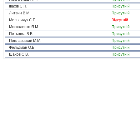
Івахів С.П.
Присутній
Литвин В.М.
Присутній
Мельничук С.П.
Відсутній
Москаленко Я.М.
Присутній
Петьовка В.В.
Присутній
Поплавський М.М.
Присутній
Фельдман О.Б.
Присутній
Шахов С.В.
Присутній