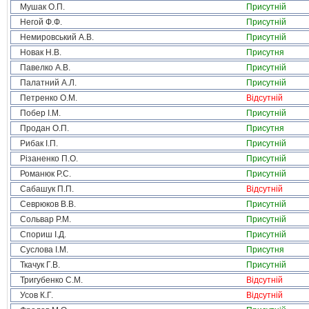
Мушак О.П.
Присутній
Негой Ф.Ф.
Присутній
Немировський А.В.
Присутній
Новак Н.В.
Присутня
Павелко А.В.
Присутній
Палатний А.Л.
Присутній
Петренко О.М.
Відсутній
Побер І.М.
Присутній
Продан О.П.
Присутня
Рибак І.П.
Присутній
Різаненко П.О.
Присутній
Романюк Р.С.
Присутній
Сабашук П.П.
Відсутній
Севрюков В.В.
Присутній
Сольвар Р.М.
Присутній
Спориш І.Д.
Присутній
Суслова І.М.
Присутня
Ткачук Г.В.
Присутній
Тригубенко С.М.
Відсутній
Усов К.Г.
Відсутній