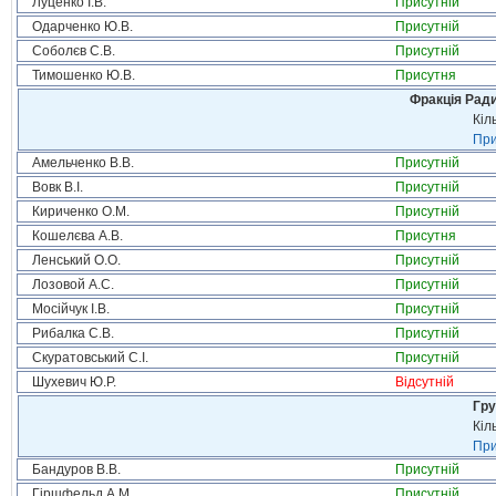
Луценко І.В.
Присутній
Одарченко Ю.В.
Присутній
Соболєв С.В.
Присутній
Тимошенко Ю.В.
Присутня
Фракція Ради
Кіл
При
Амельченко В.В.
Присутній
Вовк В.І.
Присутній
Кириченко О.М.
Присутній
Кошелєва А.В.
Присутня
Ленський О.О.
Присутній
Лозовой А.С.
Присутній
Мосійчук І.В.
Присутній
Рибалка С.В.
Присутній
Скуратовський С.І.
Присутній
Шухевич Ю.Р.
Відсутній
Гру
Кіл
При
Бандуров В.В.
Присутній
Гіршфельд А.М.
Присутній