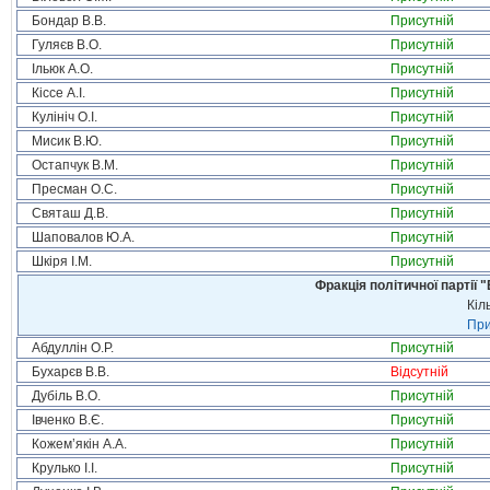
Бондар В.В.
Присутній
Гуляєв В.О.
Присутній
Ільюк А.О.
Присутній
Кіссе А.І.
Присутній
Кулініч О.І.
Присутній
Мисик В.Ю.
Присутній
Остапчук В.М.
Присутній
Пресман О.С.
Присутній
Святаш Д.В.
Присутній
Шаповалов Ю.А.
Присутній
Шкіря І.М.
Присутній
Фракція політичної партії
Кіл
При
Абдуллін О.Р.
Присутній
Бухарєв В.В.
Відсутній
Дубіль В.О.
Присутній
Івченко В.Є.
Присутній
Кожем’якін А.А.
Присутній
Крулько І.І.
Присутній