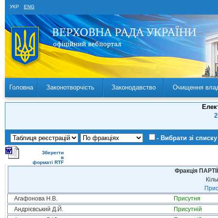
УКР
ENG
Головна
Законотворчість
Законодавство
Очищення вла
Елек
2
- Вибрати зі списку
Зберегти
в
форматі RTF
Фракція ПАРТ
Кіль
Прис
Агафонова Н.В.
Присутня
Андрієвський Д.Й.
Присутній