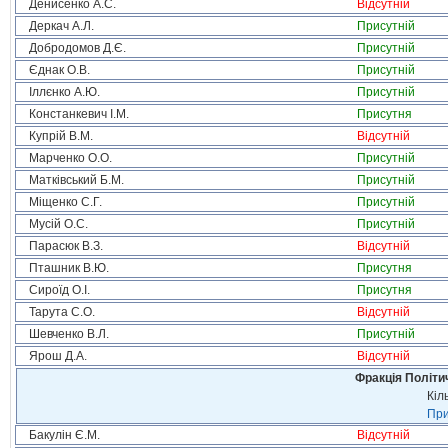
Денисенко А.С.
Відсутній
Деркач А.Л.
Присутній
Добродомов Д.Є.
Присутній
Єднак О.В.
Присутній
Іллєнко А.Ю.
Присутній
Констанкевич І.М.
Присутня
Купрій В.М.
Відсутній
Марченко О.О.
Присутній
Матківський Б.М.
Присутній
Міщенко С.Г.
Присутній
Мусій О.С.
Присутній
Парасюк В.З.
Відсутній
Пташник В.Ю.
Присутня
Сироїд О.І.
Присутня
Тарута С.О.
Відсутній
Шевченко В.Л.
Присутній
Ярош Д.А.
Відсутній
Фракція Політич
Кіл
При
Бакулін Є.М.
Відсутній