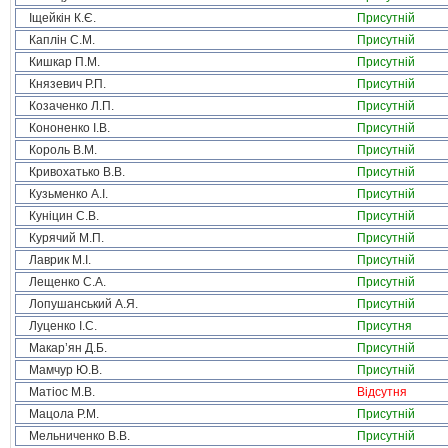
Іщейкін К.Є.
Присутній
Каплін С.М.
Присутній
Кишкар П.М.
Присутній
Князевич Р.П.
Присутній
Козаченко Л.П.
Присутній
Кононенко І.В.
Присутній
Король В.М.
Присутній
Кривохатько В.В.
Присутній
Кузьменко А.І.
Присутній
Куніцин С.В.
Присутній
Курячий М.П.
Присутній
Лаврик М.І.
Присутній
Лещенко С.А.
Присутній
Лопушанський А.Я.
Присутній
Луценко І.С.
Присутня
Макар’ян Д.Б.
Присутній
Мамчур Ю.В.
Присутній
Матіос М.В.
Відсутня
Мацола Р.М.
Присутній
Мельниченко В.В.
Присутній