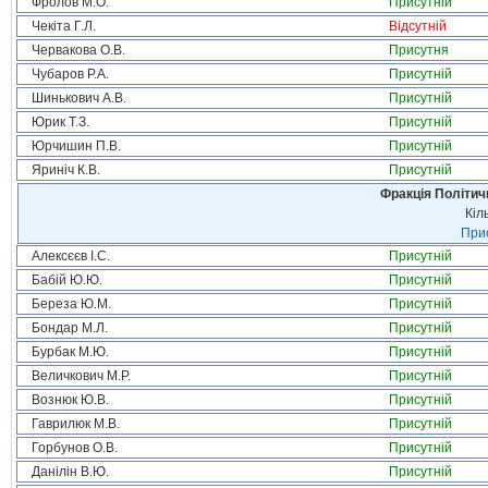
Фролов М.О.
Присутній
Чекіта Г.Л.
Відсутній
Червакова О.В.
Присутня
Чубаров Р.А.
Присутній
Шинькович А.В.
Присутній
Юрик Т.З.
Присутній
Юрчишин П.В.
Присутній
Яриніч К.В.
Присутній
Фракція Політи
Кіл
Прис
Алексєєв І.С.
Присутній
Бабій Ю.Ю.
Присутній
Береза Ю.М.
Присутній
Бондар М.Л.
Присутній
Бурбак М.Ю.
Присутній
Величкович М.Р.
Присутній
Вознюк Ю.В.
Присутній
Гаврилюк М.В.
Присутній
Горбунов О.В.
Присутній
Данілін В.Ю.
Присутній