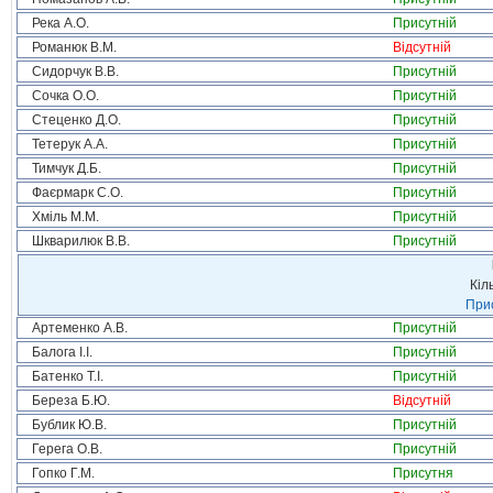
Река А.О.
Присутній
Романюк В.М.
Відсутній
Сидорчук В.В.
Присутній
Сочка О.О.
Присутній
Стеценко Д.О.
Присутній
Тетерук А.А.
Присутній
Тимчук Д.Б.
Присутній
Фаєрмарк С.О.
Присутній
Хміль М.М.
Присутній
Шкварилюк В.В.
Присутній
Кіл
Прис
Артеменко А.В.
Присутній
Балога І.І.
Присутній
Батенко Т.І.
Присутній
Береза Б.Ю.
Відсутній
Бублик Ю.В.
Присутній
Герега О.В.
Присутній
Гопко Г.М.
Присутня