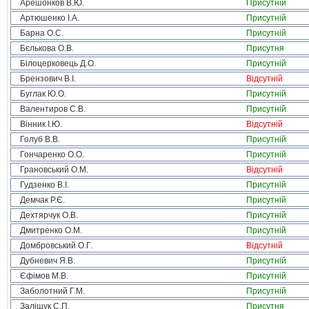
Арешонков В.Ю.
Присутній
Артюшенко І.А.
Присутній
Барна О.С.
Присутній
Бєлькова О.В.
Присутня
Білоцерковець Д.О.
Присутній
Брензович В.І.
Відсутній
Буглак Ю.О.
Присутній
Валентиров С.В.
Присутній
Вінник І.Ю.
Відсутній
Голуб В.В.
Присутній
Гончаренко О.О.
Присутній
Грановський О.М.
Відсутній
Гудзенко В.І.
Присутній
Демчак Р.Є.
Присутній
Дехтярчук О.В.
Присутній
Дмитренко О.М.
Присутній
Домбровський О.Г.
Відсутній
Дубневич Я.В.
Присутній
Єфімов М.В.
Присутній
Заболотний Г.М.
Присутній
Заліщук С.П.
Присутня