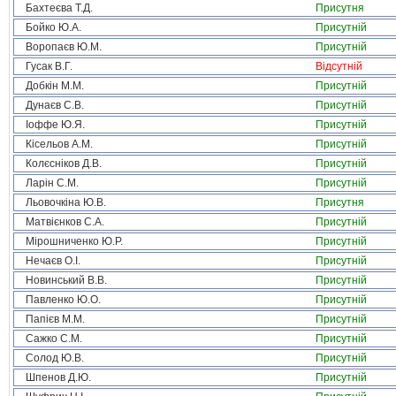
Бахтеєва Т.Д.
Присутня
Бойко Ю.А.
Присутній
Воропаєв Ю.М.
Присутній
Гусак В.Г.
Відсутній
Добкін М.М.
Присутній
Дунаєв С.В.
Присутній
Іоффе Ю.Я.
Присутній
Кісельов А.М.
Присутній
Колєсніков Д.В.
Присутній
Ларін С.М.
Присутній
Льовочкіна Ю.В.
Присутня
Матвієнков С.А.
Присутній
Мірошниченко Ю.Р.
Присутній
Нечаєв О.І.
Присутній
Новинський В.В.
Присутній
Павленко Ю.О.
Присутній
Папієв М.М.
Присутній
Сажко С.М.
Присутній
Солод Ю.В.
Присутній
Шпенов Д.Ю.
Присутній