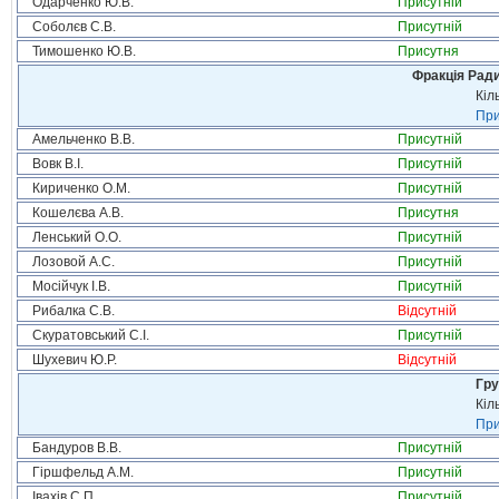
Одарченко Ю.В.
Присутній
Соболєв С.В.
Присутній
Тимошенко Ю.В.
Присутня
Фракція Ради
Кіл
При
Амельченко В.В.
Присутній
Вовк В.І.
Присутній
Кириченко О.М.
Присутній
Кошелєва А.В.
Присутня
Ленський О.О.
Присутній
Лозовой А.С.
Присутній
Мосійчук І.В.
Присутній
Рибалка С.В.
Відсутній
Скуратовський С.І.
Присутній
Шухевич Ю.Р.
Відсутній
Гру
Кіл
При
Бандуров В.В.
Присутній
Гіршфельд А.М.
Присутній
Івахів С.П.
Присутній