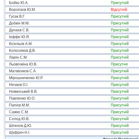
Бойко Ю.А.
Присутній
Воропаєв Ю.М.
Відсутній
Гусак В.Г.
Присутній
Добкін М.М.
Присутній
Дунаєв С.В.
Присутній
Іоффе Ю.Я.
Присутній
Кісельов А.М.
Присутній
Колєсніков Д.В.
Присутній
Ларін С.М.
Присутній
Льовочкіна Ю.В.
Присутня
Матвієнков С.А.
Присутній
Мірошниченко Ю.Р.
Присутній
Нечаєв О.І.
Присутній
Новинський В.В.
Присутній
Павленко Ю.О.
Присутній
Папієв М.М.
Присутній
Сажко С.М.
Присутній
Солод Ю.В.
Присутній
Шпенов Д.Ю.
Присутній
Шуфрич Н.І.
Присутній