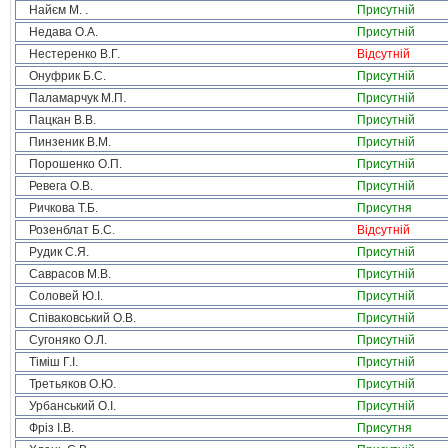
Найєм М. .
Присутній
Недава О.А.
Присутній
Нестеренко В.Г.
Відсутній
Онуфрик Б.С.
Присутній
Паламарчук М.П.
Присутній
Пацкан В.В.
Присутній
Пинзеник В.М.
Присутній
Порошенко О.П.
Присутній
Ревега О.В.
Присутній
Ричкова Т.Б.
Присутня
Розенблат Б.С.
Відсутній
Рудик С.Я.
Присутній
Саврасов М.В.
Присутній
Соловей Ю.І.
Присутній
Співаковський О.В.
Присутній
Сугоняко О.Л.
Присутній
Тіміш Г.І.
Присутній
Третьяков О.Ю.
Присутній
Урбанський О.І.
Присутній
Фріз І.В.
Присутня