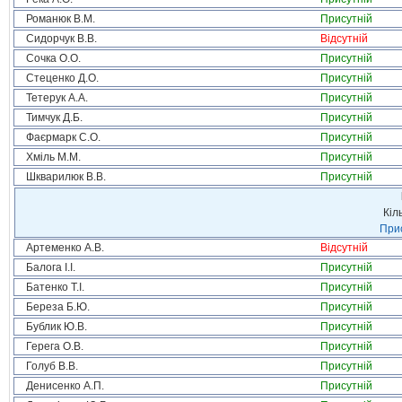
Романюк В.М.
Присутній
Сидорчук В.В.
Відсутній
Сочка О.О.
Присутній
Стеценко Д.О.
Присутній
Тетерук А.А.
Присутній
Тимчук Д.Б.
Присутній
Фаєрмарк С.О.
Присутній
Хміль М.М.
Присутній
Шкварилюк В.В.
Присутній
Кіл
Прис
Артеменко А.В.
Відсутній
Балога І.І.
Присутній
Батенко Т.І.
Присутній
Береза Б.Ю.
Присутній
Бублик Ю.В.
Присутній
Герега О.В.
Присутній
Голуб В.В.
Присутній
Денисенко А.П.
Присутній