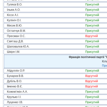
Гуляєв В.О.
Присутній
Ільюк А.О.
Присутній
Кіссе А.І.
Присутній
Кулініч О.І.
Присутній
Мисик В.Ю.
Присутній
Остапчук В.М.
Присутній
Пресман О.С.
Відсутній
Святаш Д.В.
Присутній
Шаповалов Ю.А.
Присутній
Шкіря І.М.
Присутній
Фракція політичної партії
Кіл
При
Абдуллін О.Р.
Присутній
Бухарєв В.В.
Відсутній
Дубіль В.О.
Відсутній
Івченко В.Є.
Відсутній
Кожем’якін А.А.
Присутній
Крулько І.І.
Присутній
Луценко І.В.
Присутній