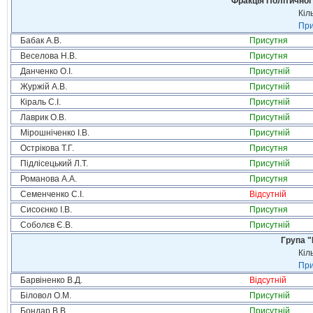
Фракція Політичної
Кіл
При
Бабак А.В.
Присутня
Веселова Н.В.
Присутня
Данченко О.І.
Присутній
Журжій А.В.
Присутній
Кіраль С.І.
Присутній
Лаврик О.В.
Присутній
Мірошніченко І.В.
Присутній
Острікова Т.Г.
Присутня
Підлісецький Л.Т.
Присутній
Романова А.А.
Присутня
Семенченко С.І.
Відсутній
Сисоєнко І.В.
Присутня
Соболєв Є.В.
Присутній
Група "
Кіл
При
Барвіненко В.Д.
Відсутній
Біловол О.М.
Присутній
Бондар В.В.
Присутній