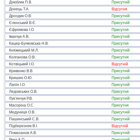
Дзюблик П.В.
Присутній
Донець Т.А.
Відсутня
Дроздик О.В.
Присутній
Єленський В.Є.
Присутній
Єфремова І.О.
Присутня
Іванчук А.В.
Присутній
Кацер-Бучковська Н.В.
Присутня
Княжицький М.Л.
Присутній
Колганова О.В.
Присутня
Котвіцький І.О.
Відсутній
Кривенко В.В.
Присутній
Кришин О.Ю.
Присутній
Лапін І.О.
Присутній
Ледовських О.В.
Присутня
Лук’янчук Р.В.
Присутній
Масоріна О.С.
Присутня
Медуниця О.В.
Присутній
Пашинський С.В.
Присутній
Підберезняк В.І.
Відсутній
Помазанов А.В.
Присутній
Река А.О.
Присутній