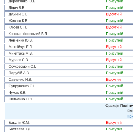
Дерев’янко Ю.Б.
Присутній
Дідич В.В.
Присутній
Дубінін О.І.
Відсутній
Жеваго К.В.
Присутній
Клюєв С.П.
Відсутній
Константіновський В.Л.
Присутній
Левченко Ю.В.
Присутній
Матвійчук Е.Л.
Відсутній
Микитась М.В.
Присутній
Мураєв Є.В.
Відсутній
Осуховський О.І.
Присутній
Парубій А.В.
Присутній
Савченко Н.В.
Відсутня
Супруненко О.І.
Присутній
Чумак В.В.
Присутній
Шевченко О.Л.
Присутній
Фракція Політич
Кіл
При
Бакулін Є.М.
Відсутній
Бахтеєва Т.Д.
Присутня