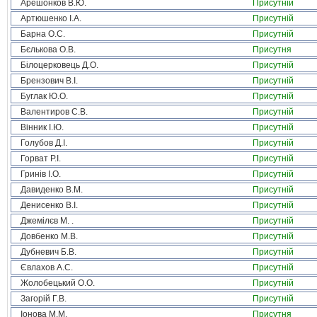
Арешонков В.Ю.
Присутній
Артюшенко І.А.
Присутній
Барна О.С.
Присутній
Бєлькова О.В.
Присутня
Білоцерковець Д.О.
Присутній
Брензович В.І.
Присутній
Буглак Ю.О.
Присутній
Валентиров С.В.
Присутній
Вінник І.Ю.
Присутній
Голубов Д.І.
Присутній
Горват Р.І.
Присутній
Гринів І.О.
Присутній
Давиденко В.М.
Присутній
Денисенко В.І.
Присутній
Джемілєв М. .
Присутній
Довбенко М.В.
Присутній
Дубневич Б.В.
Присутній
Євлахов А.С.
Присутній
Жолобецький О.О.
Присутній
Загорій Г.В.
Присутній
Іонова М.М.
Присутня