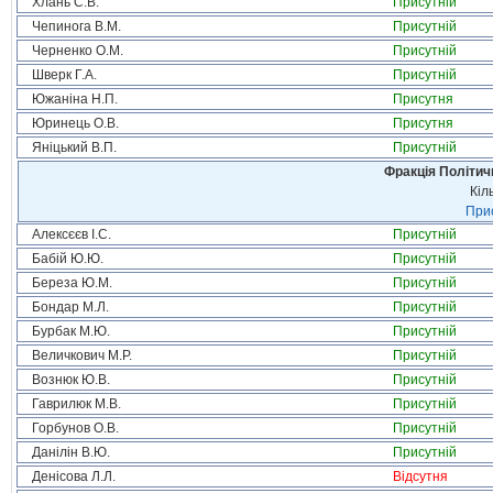
Хлань С.В.
Присутній
Чепинога В.М.
Присутній
Черненко О.М.
Присутній
Шверк Г.А.
Присутній
Южаніна Н.П.
Присутня
Юринець О.В.
Присутня
Яніцький В.П.
Присутній
Фракція Політи
Кіл
Прис
Алексєєв І.С.
Присутній
Бабій Ю.Ю.
Присутній
Береза Ю.М.
Присутній
Бондар М.Л.
Присутній
Бурбак М.Ю.
Присутній
Величкович М.Р.
Присутній
Вознюк Ю.В.
Присутній
Гаврилюк М.В.
Присутній
Горбунов О.В.
Присутній
Данілін В.Ю.
Присутній
Денісова Л.Л.
Відсутня