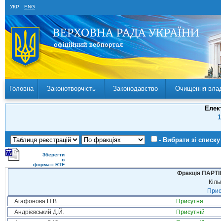
УКР
ENG
Головна
Законотворчість
Законодавство
Очищення вла
Елек
1
- Вибрати зі списку
Зберегти
в
форматі RTF
Фракція ПАРТ
Кіль
Прис
Агафонова Н.В.
Присутня
Андрієвський Д.Й.
Присутній