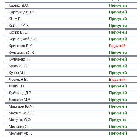
Іщенко В.О.
Присутній
Карпунцов В.В.
Присутній
Кіт А.Б.
Присутній
Кобцев М.В.
Присутній
Козир Б.Ю.
Присутній
Корнацький А.О.
Присутній
Кривенко В.М.
Відсутній
Кудлаєнко С.В.
Присутній
Куліченко І.І.
Присутній
Курило В.С.
Присутній
Кучер М.І.
Присутній
Лесюк Я.В.
Відсутній
Лівік О.П.
Присутній
Лубінець Д.В.
Присутній
Люшняк М.В.
Присутній
Македон Ю.М.
Присутній
Матвієнко А.С.
Присутній
Матузко О.О.
Присутня
Мельник С.І.
Присутній
Мельничук І.І.
Присутній