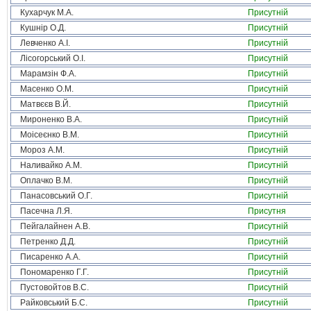
Кухарчук М.А.
Присутній
Кушнір О.Д.
Присутній
Левченко А.І.
Присутній
Лісогорський О.І.
Присутній
Марамзін Ф.А.
Присутній
Масенко О.М.
Присутній
Матвєєв В.Й.
Присутній
Мироненко В.А.
Присутній
Моісеєнко В.М.
Присутній
Мороз А.М.
Присутній
Наливайко А.М.
Присутній
Оплачко В.М.
Присутній
Панасовський О.Г.
Присутній
Пасечна Л.Я.
Присутня
Пейгалайнен А.В.
Присутній
Петренко Д.Д.
Присутній
Писаренко А.А.
Присутній
Пономаренко Г.Г.
Присутній
Пустовойтов В.С.
Присутній
Райковський Б.С.
Присутній