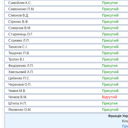
Самойлик К.С.
Присутня
Симоненко П.М.
Присутній
Сімонов В.Д.
Присутній
Сіренко В.Ф.
Присутній
Сокерчак В.М.
Присутній
Старинець О.Г.
Присутній
Стрижко Л.П.
Присутній
Танасов С.І.
Присутній
Тищенко П.В.
Присутній
Тропін В.І.
Присутній
Федоренко Л.П.
Присутня
Хмельовий А.П.
Присутній
Цибенко П.С.
Присутній
Черенков О.П.
Присутній
Чивюк М.В.
Присутній
Чичков В.М.
Відсутній
Штепа Н.П.
Присутня
Яковенко О.М.
Присутній
Фракція Ук
Кіл
При