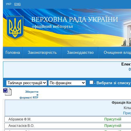
УКР
ENG
Головна
Законотворчість
Законодавство
Очищення вла
Елек
0
- Вибрати зі списку
Зберегти
в
форматі RTF
Фракція Ком
Кіль
Прис
Абрамов Ф.М.
Присутній
Анастасієв В.О.
Присутній