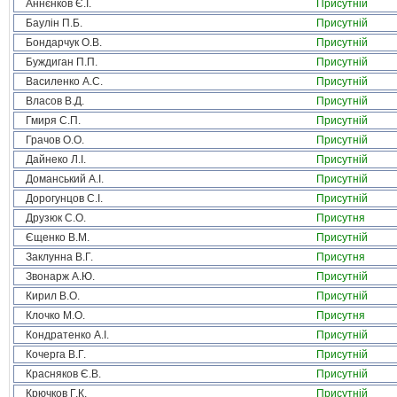
Аннєнков Є.І.
Присутній
Баулін П.Б.
Присутній
Бондарчук О.В.
Присутній
Буждиган П.П.
Присутній
Василенко А.С.
Присутній
Власов В.Д.
Присутній
Гмиря С.П.
Присутній
Грачов О.О.
Присутній
Дайнеко Л.І.
Присутній
Доманський А.І.
Присутній
Дорогунцов С.І.
Присутній
Друзюк С.О.
Присутня
Єщенко В.М.
Присутній
Заклунна В.Г.
Присутня
Звонарж А.Ю.
Присутній
Кирил В.О.
Присутній
Клочко М.О.
Присутня
Кондратенко А.І.
Присутній
Кочерга В.Г.
Присутній
Красняков Є.В.
Присутній
Крючков Г.К.
Присутній