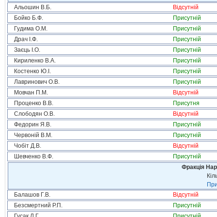
Альошин В.Б.
Відсутній
Бойко Б.Ф.
Присутній
Гудима О.М.
Присутній
Драч І.Ф.
Присутній
Заєць І.О.
Присутній
Кириленко В.А.
Присутній
Костенко Ю.І.
Присутній
Лавринович О.В.
Присутній
Мовчан П.М.
Відсутній
Проценко В.В.
Присутня
Слободян О.В.
Відсутній
Федорин Я.В.
Присутній
Червоній В.М.
Присутній
Чобіт Д.В.
Відсутній
Шевченко В.Ф.
Присутній
Фракція Нар
Кіл
При
Балашов Г.В.
Відсутній
Безсмертний Р.П.
Присутній
Гусак Л.Г.
Присутній