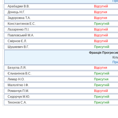
При
Арабаджи В.В.
Відсутній
Донець Н.Г.
Відсутня
Задорожна Т.А.
Відсутня
Константинов Е.С.
Присутній
Лазаренко П.І.
Відсутній
Павловський М.А.
Відсутній
Смірнов Є.Л.
Відсутній
Шушкевич В.Г.
Присутній
Фракція Прогресивн
Кіл
При
Безугла Л.Я.
Відсутня
Єльчанінов В.С.
Присутній
Лимар Н.О.
Присутня
Малолітко І.Ф.
Присутній
Романчук П.М.
Відсутній
Сидорчук М.Ю.
Присутній
Тихонов С.А.
Присутній