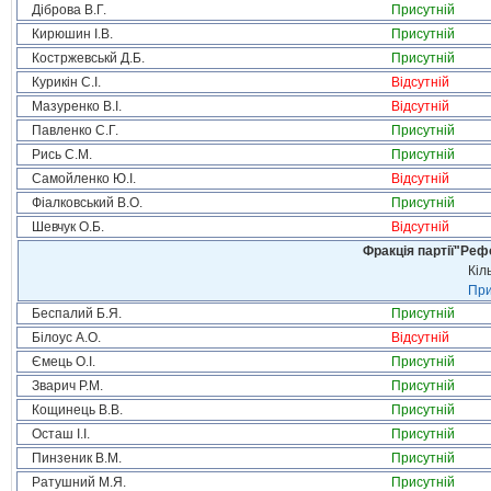
Діброва В.Г.
Присутній
Кирюшин І.В.
Присутній
Костржевськй Д.Б.
Присутній
Курикін С.І.
Відсутній
Мазуренко В.І.
Відсутній
Павленко С.Г.
Присутній
Рись С.М.
Присутній
Самойленко Ю.І.
Відсутній
Фіалковський В.О.
Присутній
Шевчук О.Б.
Відсутній
Фракція партії"Реф
Кіл
При
Беспалий Б.Я.
Присутній
Білоус А.О.
Відсутній
Ємець О.І.
Присутній
Зварич Р.М.
Присутній
Кощинець В.В.
Присутній
Осташ І.І.
Присутній
Пинзеник В.М.
Присутній
Ратушний М.Я.
Присутній