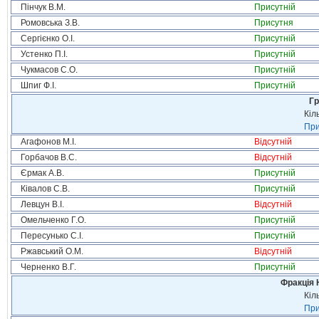
Пінчук В.М.
Присутній
Ромовська З.В.
Присутня
Сергієнко О.І.
Присутній
Устенко П.І.
Присутній
Чукмасов С.О.
Присутній
Шпиг Ф.І.
Присутній
Гр
Кіл
При
Агафонов М.І.
Відсутній
Горбачов В.С.
Відсутній
Єрмак А.В.
Присутній
Ківалов С.В.
Присутній
Левцун В.І.
Відсутній
Омельченко Г.О.
Присутній
Пересунько С.І.
Присутній
Ржавський О.М.
Відсутній
Черненко В.Г.
Присутній
Фракція 
Кіл
При