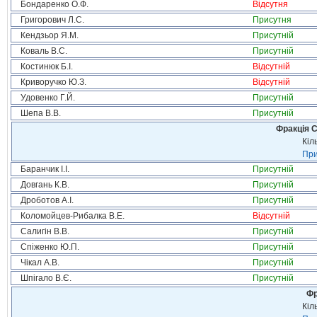
Бондаренко О.Ф.
Відсутня
Григорович Л.С.
Присутня
Кендзьор Я.М.
Присутній
Коваль В.С.
Присутній
Костинюк Б.І.
Відсутній
Криворучко Ю.З.
Відсутній
Удовенко Г.Й.
Присутній
Шепа В.В.
Присутній
Фракція С
Кіл
При
Баранчик І.І.
Присутній
Довгань К.В.
Присутній
Дроботов А.І.
Присутній
Коломойцев-Рибалка В.Е.
Відсутній
Салигін В.В.
Присутній
Спіженко Ю.П.
Присутній
Чікал А.В.
Присутній
Шпігало В.Є.
Присутній
Фр
Кіл