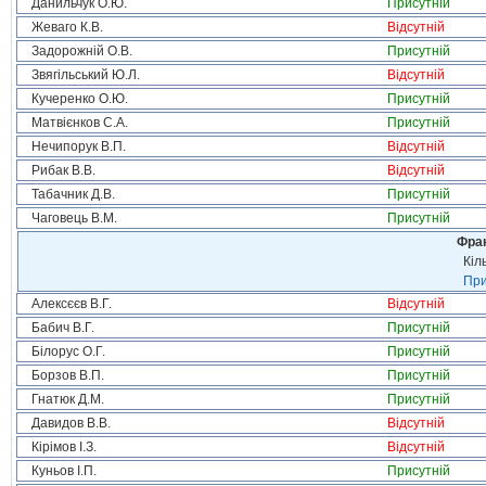
Данильчук О.Ю.
Присутній
Жеваго К.В.
Відсутній
Задорожній О.В.
Присутній
Звягільський Ю.Л.
Відсутній
Кучеренко О.Ю.
Присутній
Матвієнков С.А.
Присутній
Нечипорук В.П.
Відсутній
Рибак В.В.
Відсутній
Табачник Д.В.
Присутній
Чаговець В.М.
Присутній
Фрак
Кіл
При
Алексєєв В.Г.
Відсутній
Бабич В.Г.
Присутній
Білорус О.Г.
Присутній
Борзов В.П.
Присутній
Гнатюк Д.М.
Присутній
Давидов В.В.
Відсутній
Кірімов І.З.
Відсутній
Куньов І.П.
Присутній