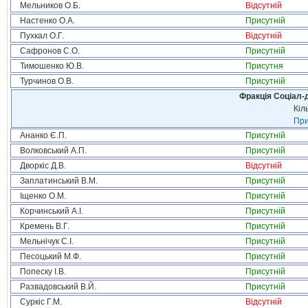
Мельников О.Б.
Відсутній
Настенко О.А.
Присутній
Пухкал О.Г.
Відсутній
Сафронов С.О.
Присутній
Тимошенко Ю.В.
Присутня
Турчинов О.В.
Присутній
Фракція Соціал-д
Кіл
При
Ананко Є.П.
Присутній
Волковський А.П.
Присутній
Дворкіс Д.В.
Відсутній
Заплатинський В.М.
Присутній
Іщенко О.М.
Присутній
Корчинський А.І.
Присутній
Кремень В.Г.
Присутній
Мельнічук С.І.
Присутній
Песоцький М.Ф.
Присутній
Попеску І.В.
Присутній
Развадовський В.Й.
Присутній
Суркіс Г.М.
Відсутній