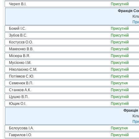
Череп В.І.
Присутній
Фракція Соц
Кіл
При
Бокий І.С.
Присутній
Зубов В.С.
Присутній
Костусєв О.О.
Присутній
Макеєнко В.В.
Присутній
Місюра В.Я.
Присутній
Мусієнко І.М.
Присутній
Ніколаєнко С.М.
Присутній
Потімков С.Ю.
Присутній
Семенюк В.П.
Присутня
Станков А.К.
Присутній
Цушко В.П.
Присутній
Ющик О.І.
Присутній
Фракція 
Кіл
При
Бєлоусова І.А.
Присутня
Гаврилов І.О.
Присутній