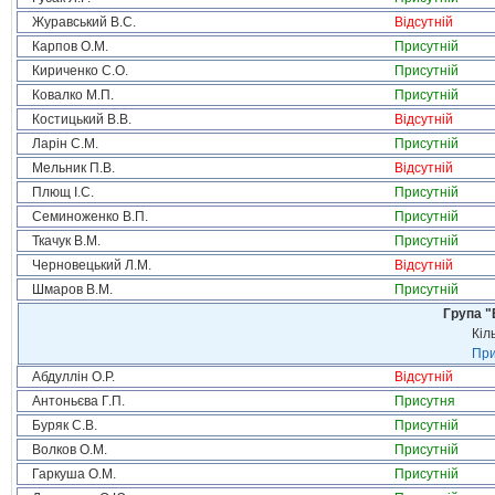
Журавський В.С.
Відсутній
Карпов О.М.
Присутній
Кириченко С.О.
Присутній
Ковалко М.П.
Присутній
Костицький В.В.
Відсутній
Ларін С.М.
Присутній
Мельник П.В.
Відсутній
Плющ І.С.
Присутній
Семиноженко В.П.
Присутній
Ткачук В.М.
Присутній
Черновецький Л.М.
Відсутній
Шмаров В.М.
Присутній
Група "
Кіл
При
Абдуллін О.Р.
Відсутній
Антоньєва Г.П.
Присутня
Буряк С.В.
Присутній
Волков О.М.
Присутній
Гаркуша О.М.
Присутній