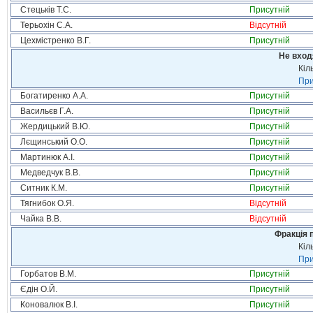
Стецьків Т.С.
Присутній
Терьохін С.А.
Відсутній
Цехмістренко В.Г.
Присутній
Не вход
Кіл
При
Богатиренко А.А.
Присутній
Васильєв Г.А.
Присутній
Жердицький В.Ю.
Присутній
Лєщинський О.О.
Присутній
Мартинюк А.І.
Присутній
Медведчук В.В.
Присутній
Ситник К.М.
Присутній
Тягнибок О.Я.
Відсутній
Чайка В.В.
Відсутній
Фракція п
Кіл
При
Горбатов В.М.
Присутній
Єдін О.Й.
Присутній
Коновалюк В.І.
Присутній