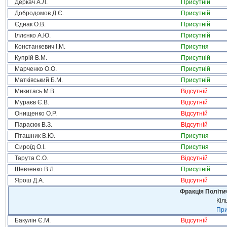
Деркач А.Л.
Присутній
Добродомов Д.Є.
Присутній
Єднак О.В.
Присутній
Іллєнко А.Ю.
Присутній
Констанкевич І.М.
Присутня
Купрій В.М.
Присутній
Марченко О.О.
Присутній
Матківський Б.М.
Присутній
Микитась М.В.
Відсутній
Мураєв Є.В.
Відсутній
Онищенко О.Р.
Відсутній
Парасюк В.З.
Відсутній
Пташник В.Ю.
Присутня
Сироїд О.І.
Присутня
Тарута С.О.
Відсутній
Шевченко В.Л.
Присутній
Ярош Д.А.
Відсутній
Фракція Політич
Кіл
При
Бакулін Є.М.
Відсутній