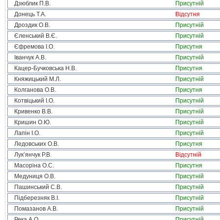
Дзюблик П.В.
Присутній
Донець Т.А.
Відсутня
Дроздик О.В.
Присутній
Єленський В.Є.
Присутній
Єфремова І.О.
Присутня
Іванчук А.В.
Присутній
Кацер-Бучковська Н.В.
Присутня
Княжицький М.Л.
Присутній
Колганова О.В.
Присутня
Котвіцький І.О.
Присутній
Кривенко В.В.
Присутній
Кришин О.Ю.
Присутній
Лапін І.О.
Присутній
Ледовських О.В.
Присутня
Лук’янчук Р.В.
Відсутній
Масоріна О.С.
Присутня
Медуниця О.В.
Присутній
Пашинський С.В.
Присутній
Підберезняк В.І.
Присутній
Помазанов А.В.
Присутній
Река А.О.
Присутній