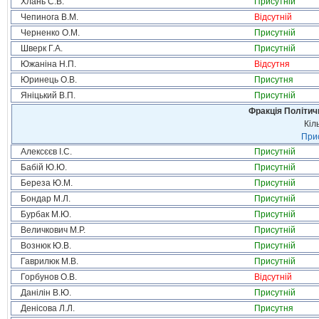
Хлань С.В.
Присутній
Чепинога В.М.
Відсутній
Черненко О.М.
Присутній
Шверк Г.А.
Присутній
Южаніна Н.П.
Відсутня
Юринець О.В.
Присутня
Яніцький В.П.
Присутній
Фракція Політи
Кіл
Прис
Алексєєв І.С.
Присутній
Бабій Ю.Ю.
Присутній
Береза Ю.М.
Присутній
Бондар М.Л.
Присутній
Бурбак М.Ю.
Присутній
Величкович М.Р.
Присутній
Вознюк Ю.В.
Присутній
Гаврилюк М.В.
Присутній
Горбунов О.В.
Відсутній
Данілін В.Ю.
Присутній
Денісова Л.Л.
Присутня