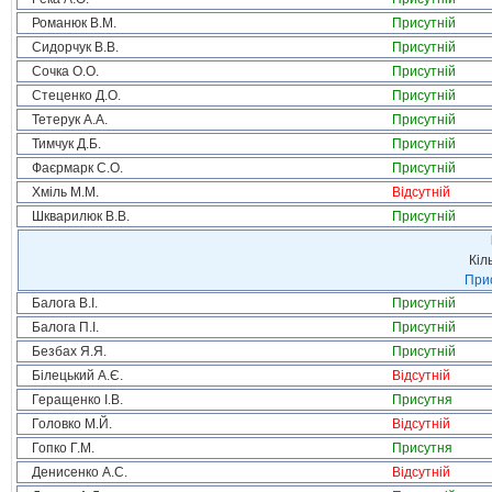
Романюк В.М.
Присутній
Сидорчук В.В.
Присутній
Сочка О.О.
Присутній
Стеценко Д.О.
Присутній
Тетерук А.А.
Присутній
Тимчук Д.Б.
Присутній
Фаєрмарк С.О.
Присутній
Хміль М.М.
Відсутній
Шкварилюк В.В.
Присутній
Кіл
Прис
Балога В.І.
Присутній
Балога П.І.
Присутній
Безбах Я.Я.
Присутній
Білецький А.Є.
Відсутній
Геращенко І.В.
Присутня
Головко М.Й.
Відсутній
Гопко Г.М.
Присутня
Денисенко А.С.
Відсутній