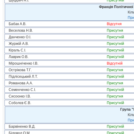
Шуфрич Н.І.
Присутній
Фракція Політичної
Кіл
При
Бабак А.В.
Відсутня
Веселова Н.В.
Присутня
Данченко О.І.
Присутній
Журжій А.В.
Присутній
Кіраль С.І.
Присутній
Лаврик О.В.
Присутній
Мірошніченко І.В.
Відсутній
Острікова Т.Г.
Присутня
Підлісецький Л.Т.
Присутній
Романова А.А.
Присутня
Семенченко С.І.
Присутній
Сисоєнко І.В.
Присутня
Соболєв Є.В.
Присутній
Група "
Кіл
При
Барвіненко В.Д.
Присутній
Біловол О.М.
Присутній