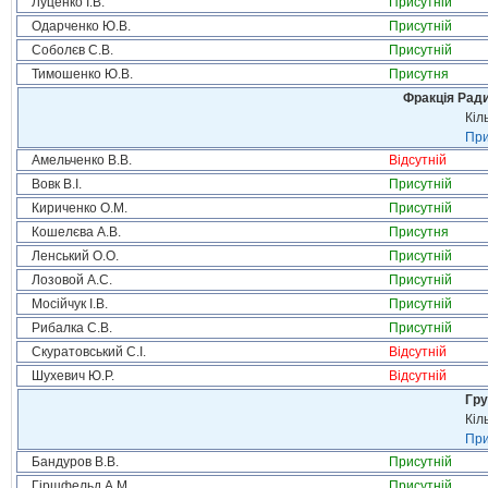
Луценко І.В.
Присутній
Одарченко Ю.В.
Присутній
Соболєв С.В.
Присутній
Тимошенко Ю.В.
Присутня
Фракція Ради
Кіл
При
Амельченко В.В.
Відсутній
Вовк В.І.
Присутній
Кириченко О.М.
Присутній
Кошелєва А.В.
Присутня
Ленський О.О.
Присутній
Лозовой А.С.
Присутній
Мосійчук І.В.
Присутній
Рибалка С.В.
Присутній
Скуратовський С.І.
Відсутній
Шухевич Ю.Р.
Відсутній
Гру
Кіл
При
Бандуров В.В.
Присутній
Гіршфельд А.М.
Присутній