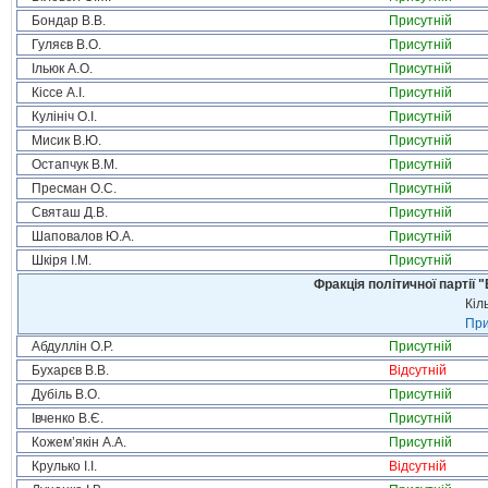
Бондар В.В.
Присутній
Гуляєв В.О.
Присутній
Ільюк А.О.
Присутній
Кіссе А.І.
Присутній
Кулініч О.І.
Присутній
Мисик В.Ю.
Присутній
Остапчук В.М.
Присутній
Пресман О.С.
Присутній
Святаш Д.В.
Присутній
Шаповалов Ю.А.
Присутній
Шкіря І.М.
Присутній
Фракція політичної партії
Кіл
При
Абдуллін О.Р.
Присутній
Бухарєв В.В.
Відсутній
Дубіль В.О.
Присутній
Івченко В.Є.
Присутній
Кожем’якін А.А.
Присутній
Крулько І.І.
Відсутній