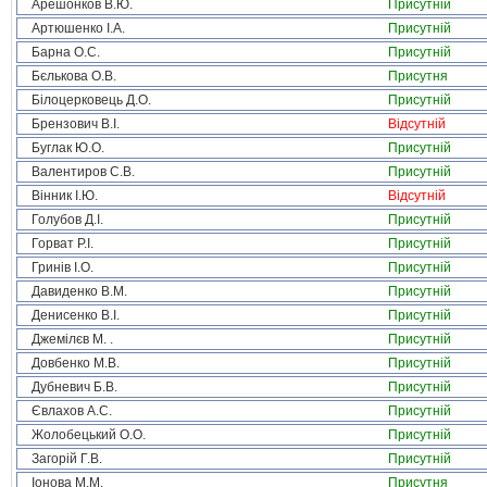
Арешонков В.Ю.
Присутній
Артюшенко І.А.
Присутній
Барна О.С.
Присутній
Бєлькова О.В.
Присутня
Білоцерковець Д.О.
Присутній
Брензович В.І.
Відсутній
Буглак Ю.О.
Присутній
Валентиров С.В.
Присутній
Вінник І.Ю.
Відсутній
Голубов Д.І.
Присутній
Горват Р.І.
Присутній
Гринів І.О.
Присутній
Давиденко В.М.
Присутній
Денисенко В.І.
Присутній
Джемілєв М. .
Присутній
Довбенко М.В.
Присутній
Дубневич Б.В.
Присутній
Євлахов А.С.
Присутній
Жолобецький О.О.
Присутній
Загорій Г.В.
Присутній
Іонова М.М.
Присутня