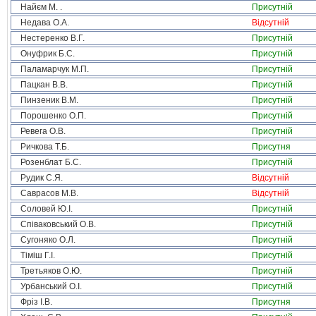
Найєм М. .
Присутній
Недава О.А.
Відсутній
Нестеренко В.Г.
Присутній
Онуфрик Б.С.
Присутній
Паламарчук М.П.
Присутній
Пацкан В.В.
Присутній
Пинзеник В.М.
Присутній
Порошенко О.П.
Присутній
Ревега О.В.
Присутній
Ричкова Т.Б.
Присутня
Розенблат Б.С.
Присутній
Рудик С.Я.
Відсутній
Саврасов М.В.
Відсутній
Соловей Ю.І.
Присутній
Співаковський О.В.
Присутній
Сугоняко О.Л.
Присутній
Тіміш Г.І.
Присутній
Третьяков О.Ю.
Присутній
Урбанський О.І.
Присутній
Фріз І.В.
Присутня