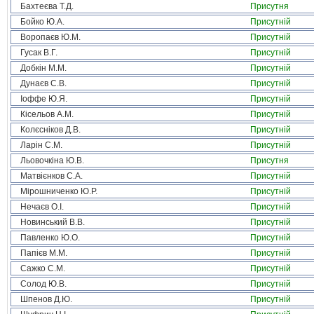
Бахтеєва Т.Д.
Присутня
Бойко Ю.А.
Присутній
Воропаєв Ю.М.
Присутній
Гусак В.Г.
Присутній
Добкін М.М.
Присутній
Дунаєв С.В.
Присутній
Іоффе Ю.Я.
Присутній
Кісельов А.М.
Присутній
Колєсніков Д.В.
Присутній
Ларін С.М.
Присутній
Льовочкіна Ю.В.
Присутня
Матвієнков С.А.
Присутній
Мірошниченко Ю.Р.
Присутній
Нечаєв О.І.
Присутній
Новинський В.В.
Присутній
Павленко Ю.О.
Присутній
Папієв М.М.
Присутній
Сажко С.М.
Присутній
Солод Ю.В.
Присутній
Шпенов Д.Ю.
Присутній