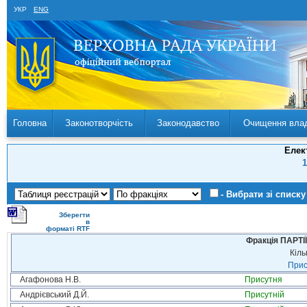
УКР
ENG
Головна
Законотворчість
Законодавство
Очищення вла
Елек
1
- Вибрати зі списку
Зберегти
в
форматі RTF
Фракція ПАРТ
Кіль
Прис
Агафонова Н.В.
Присутня
Андрієвський Д.Й.
Присутній