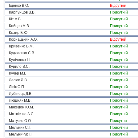
Іщенко В.О.
Відсутній
Карпунцов В.В.
Присутній
Кіт А.Б.
Присутній
Кобцев М.В.
Присутній
Козир Б.Ю.
Присутній
Корнацький А.О.
Відсутній
Кривенко В.М.
Присутній
Кудлаєнко С.В.
Присутній
Куліченко І.І.
Присутній
Курило В.С.
Присутній
Кучер М.І.
Присутній
Лесюк Я.В.
Присутній
Лівік О.П.
Присутній
Лубінець Д.В.
Присутній
Люшняк М.В.
Присутній
Македон Ю.М.
Присутній
Матвієнко А.С.
Присутній
Матузко О.О.
Присутня
Мельник С.І.
Присутній
Мельничук І.І.
Присутній