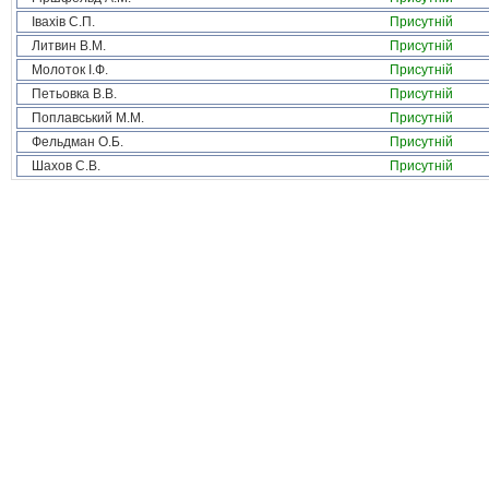
Івахів С.П.
Присутній
Литвин В.М.
Присутній
Молоток І.Ф.
Присутній
Петьовка В.В.
Присутній
Поплавський М.М.
Присутній
Фельдман О.Б.
Присутній
Шахов С.В.
Присутній