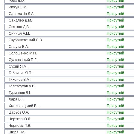
Рева Д.О.
Присутній
Рижук С.М.
Присутній
Саламатін Д.А.
Присутній
Сандлер Д.М.
Присутній
Святаш Д.В.
Присутній
Синиця А.М.
Присутній
Скубашевський С.В.
Присутній
Слаута В.А.
Присутній
Солошенко М.П.
Присутній
Сулковський П.Г.
Присутній
Сухий Я.М.
Присутній
Табачник Я.П.
Присутній
Тихонов В.М.
Присутній
Толстоухов А.В.
Присутній
Турманов В.І.
Присутній
Хара В.Г.
Присутній
Хмельницький В.І.
Присутній
Царьов О.А.
Присутній
Чертков Ю.Д.
Присутній
Чорновіл Т.В.
Присутній
Шкіря І.М.
Присутній