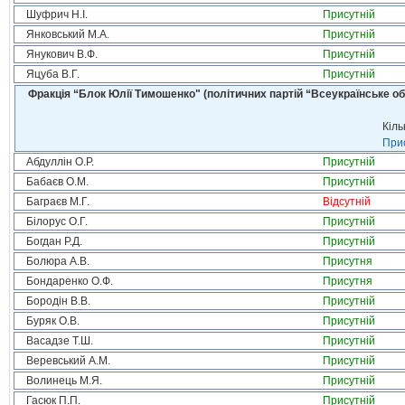
Шуфрич Н.І.
Присутній
Янковський М.А.
Присутній
Янукович В.Ф.
Присутній
Яцуба В.Г.
Присутній
Фракція “Блок Юлії Тимошенко" (політичних партій “Всеукраїнське об
Кіль
Прис
Абдуллін О.Р.
Присутній
Бабаєв О.М.
Присутній
Баграєв М.Г.
Відсутній
Білорус О.Г.
Присутній
Богдан Р.Д.
Присутній
Болюра А.В.
Присутня
Бондаренко О.Ф.
Присутня
Бородін В.В.
Присутній
Буряк О.В.
Присутній
Васадзе Т.Ш.
Присутній
Веревський А.М.
Присутній
Волинець М.Я.
Присутній
Гасюк П.П.
Присутній