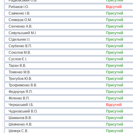
Радковський О.В.
Присутній
Рибаков І.О.
Відсутній
Савченко І.В.
Присутній
Семерак О.М.
Присутній
Сенченко А.В.
Присутній
Сивульський М.І.
Присутній
Сідельник І.І.
Присутній
Скубенко В.П.
Присутній
Соколов М.В.
Присутній
Суслов Є.І.
Присутній
Таран В.В.
Присутній
Томенко М.В.
Присутній
Трегубов Ю.В.
Присутній
Трофименко В.В.
Присутній
Федорчук Я.П.
Присутній
Філенко В.П.
Присутній
Черкаський І.Б.
Відсутній
Чудновський В.О.
Присутній
Шаманов В.В.
Присутній
Шевченко А.В.
Присутній
Шевчук С.В.
Присутній