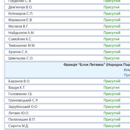
Гордієнко С.В.
Присутній
Дем’янчук В.О.
Присутня
Кілінкаров С.П.
Присутній
Мармазов Є.В.
Присутній
Матвєєв В.Г.
Присутній
Найдьонов А.М.
Присутній
Самойлик К.С.
Присутня
Тимошенко М.М.
Присутній
Храпов С.А.
Присутній
Шмельова С.О.
Присутня
Фракція “Блок Литвина” (Народна Парті
Кіл
При
Баранов В.О.
Присутній
Ващук К.Т.
Присутня
Головченко І.Б.
Присутній
Гриневецький С.Р.
Присутній
Зарубінський О.О.
Присутній
Литвин Ю.О.
Присутній
Пилипишин В.П.
Присутній
Сирота М.Д.
Присутній