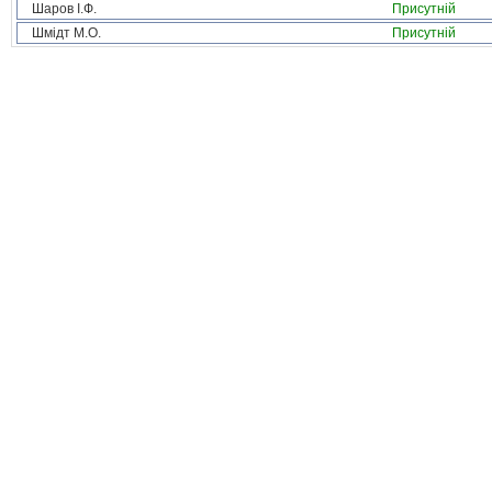
Шаров І.Ф.
Присутній
Шмідт М.О.
Присутній