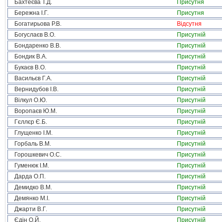
Бахтеєва Т.Д.
Присутня
Бережна І.Г.
Присутня
Богатирьова Р.В.
Відсутня
Богуслаєв В.О.
Присутній
Бондаренко В.В.
Присутній
Бондик В.А.
Присутній
Букаєв В.О.
Присутній
Васильєв Г.А.
Присутній
Вернидубов І.В.
Присутній
Вілкул О.Ю.
Присутній
Воропаєв Ю.М.
Присутній
Гєллєр Є.Б.
Присутній
Глущенко І.М.
Присутній
Горбаль В.М.
Присутній
Горошкевич О.С.
Присутній
Гуменюк І.М.
Присутній
Дарда О.П.
Присутній
Демидко В.М.
Присутній
Демянко М.І.
Присутній
Джарти В.Г.
Присутній
Єдін О.Й.
Присутній