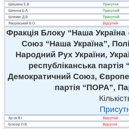
Шишкіна Е.В.
Присутня
Шиянов Б.А.
Присутній
Шлемко Д.В.
Присутній
Яворівський В.О.
Відсутній
Фракція Блоку “Наша Україна
Союз “Наша Україна”, Полі
Народний Рух України, Укра
республіканська партія 
Демократичний Союз, Європей
партія “ПОРА”, Па
Кількіст
Присутн
Ар’єв В.І.
Відсутній
Білозір О.В.
Відсутня