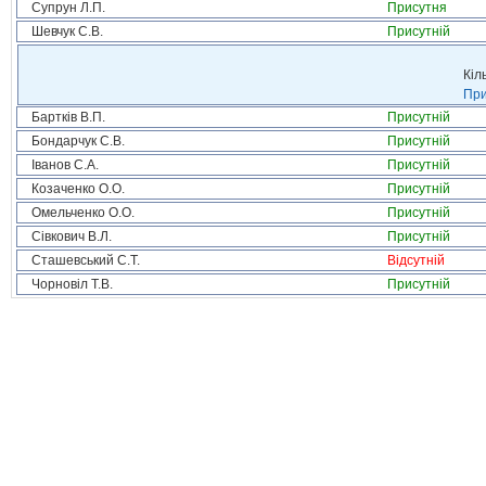
Супрун Л.П.
Присутня
Шевчук С.В.
Присутній
Кіл
При
Бартків В.П.
Присутній
Бондарчук С.В.
Присутній
Іванов С.А.
Присутній
Козаченко О.О.
Присутній
Омельченко О.О.
Присутній
Сівкович В.Л.
Присутній
Сташевський С.Т.
Відсутній
Чорновіл Т.В.
Присутній