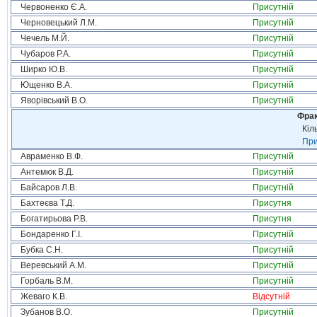
Червоненко Є.А.
Присутній
Черновецький Л.М.
Присутній
Чечель М.Й.
Присутній
Чубаров Р.А.
Присутній
Ширко Ю.В.
Присутній
Ющенко В.А.
Присутній
Яворівський В.О.
Присутній
Фрак
Кіл
При
Авраменко В.Ф.
Присутній
Антемюк В.Д.
Присутній
Байсаров Л.В.
Присутній
Бахтеєва Т.Д.
Присутня
Богатирьова Р.В.
Присутня
Бондаренко Г.І.
Присутній
Бубка С.Н.
Присутній
Веревський А.М.
Присутній
Горбаль В.М.
Присутній
Жеваго К.В.
Відсутній
Зубанов В.О.
Присутній