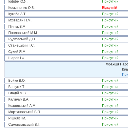
Іоффе Ю.Я.
Присутній
Косьяненко О.В.
Відсутній
Кукоба А.Т.
Присутній
Мхітарян Н.М.
Присутній
Пінчук В.М.
Присутній
Поплавський М.М.
Присутній
Рудковський Д.О.
Присутній
Станецький Г.С.
Присутній
Сухий Я.М.
Присутній
Шаров І.Ф.
Присутній
Фракція Народ
Кіл
При
Бойко В.О.
Присутній
Ващук К.Т.
Присутня
Гладій М.В.
Присутній
Калінчук В.А.
Присутній
Козловський А.М.
Присутній
Мартиновський В.П.
Присутній
Рішняк І.М.
Присутній
Самоплавський В.І.
Присутній