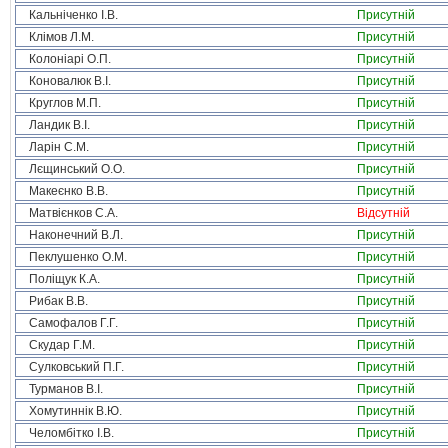
Кальніченко І.В.
Присутній
Клімов Л.М.
Присутній
Колоніарі О.П.
Присутній
Коновалюк В.І.
Присутній
Круглов М.П.
Присутній
Ландик В.І.
Присутній
Ларін С.М.
Присутній
Лєщинський О.О.
Присутній
Макеєнко В.В.
Присутній
Матвієнков С.А.
Відсутній
Наконечний В.Л.
Присутній
Пеклушенко О.М.
Присутній
Поліщук К.А.
Присутній
Рибак В.В.
Присутній
Самофалов Г.Г.
Присутній
Скудар Г.М.
Присутній
Сулковський П.Г.
Присутній
Турманов В.І.
Присутній
Хомутиннік В.Ю.
Присутній
Челомбітко І.В.
Присутній