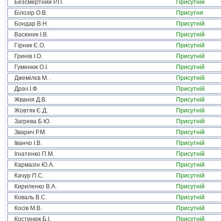
Безсмертний Р.П.
Присутній
Білозір О.В.
Присутня
Бондар В.Н.
Присутній
Васюник І.В.
Присутній
Гірник Є.О.
Присутній
Гринів І.О.
Присутній
Гуменюк О.І.
Присутній
Джемілєв М. .
Присутній
Драч І.Ф.
Присутній
Жванія Д.В.
Присутній
Жовтяк Є.Д.
Присутній
Загрева Б.Ю.
Присутній
Зварич Р.М.
Присутній
Іванчо І.В.
Присутній
Ігнатенко П.М.
Присутній
Кармазін Ю.А.
Присутній
Качур П.С.
Присутній
Кириленко В.А.
Присутній
Коваль В.С.
Присутній
Косів М.В.
Присутній
Костинюк Б.І.
Присутній