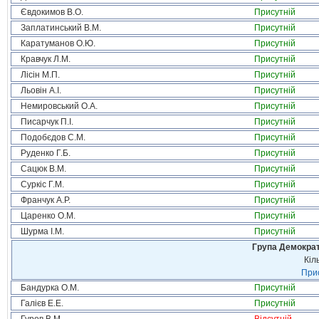
Євдокимов В.О.
Присутній
Заплатинський В.М.
Присутній
Каратуманов О.Ю.
Присутній
Кравчук Л.М.
Присутній
Лісін М.П.
Присутній
Льовін А.І.
Присутній
Немировський О.А.
Присутній
Писарчук П.І.
Присутній
Подобєдов С.М.
Присутній
Руденко Г.Б.
Присутній
Сацюк В.М.
Присутній
Суркіс Г.М.
Присутній
Франчук А.Р.
Присутній
Царенко О.М.
Присутній
Шурма І.М.
Присутній
Група Демократ
Кіл
Прис
Бандурка О.М.
Присутній
Галієв Е.Е.
Присутній