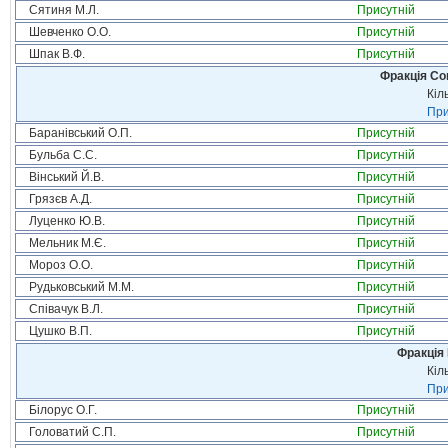
Сятиня М.Л.
Присутній
Шевченко О.О.
Присутній
Шпак В.Ф.
Присутній
Фракція Соц
Кіл
При
Баранівський О.П.
Присутній
Бульба С.С.
Присутній
Вінський Й.В.
Присутній
Грязєв А.Д.
Присутній
Луценко Ю.В.
Присутній
Мельник М.Є.
Присутній
Мороз О.О.
Присутній
Рудьковський М.М.
Присутній
Співачук В.Л.
Присутній
Цушко В.П.
Присутній
Фракція
Кіл
При
Білорус О.Г.
Присутній
Головатий С.П.
Присутній