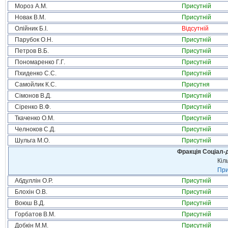
Мороз А.М.
Присутній
Новак В.М.
Присутній
Олійник Б.І.
Відсутній
Парубок О.Н.
Присутній
Петров В.Б.
Присутній
Пономаренко Г.Г.
Присутній
Пхиденко С.С.
Присутній
Самойлик К.С.
Присутня
Сімонов В.Д.
Присутній
Сіренко В.Ф.
Присутній
Ткаченко О.М.
Присутній
Челноков С.Д.
Присутній
Шульга М.О.
Присутній
Фракція Соціал-д
Кіл
При
Абдуллін О.Р.
Присутній
Блохін О.В.
Присутній
Воюш В.Д.
Присутній
Горбатов В.М.
Присутній
Добкін М.М.
Присутній