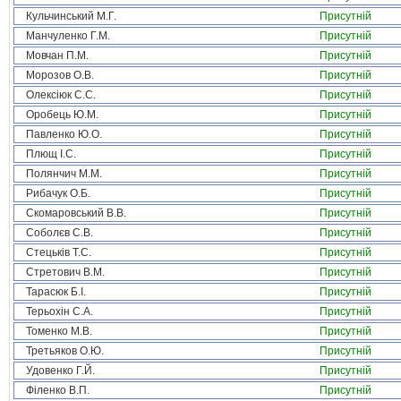
Кульчинський М.Г.
Присутній
Манчуленко Г.М.
Присутній
Мовчан П.М.
Присутній
Морозов О.В.
Присутній
Олексіюк С.С.
Присутній
Оробець Ю.М.
Присутній
Павленко Ю.О.
Присутній
Плющ І.С.
Присутній
Полянчич М.М.
Присутній
Рибачук О.Б.
Присутній
Скомаровський В.В.
Присутній
Соболєв С.В.
Присутній
Стецьків Т.С.
Присутній
Стретович В.М.
Присутній
Тарасюк Б.І.
Присутній
Терьохін С.А.
Присутній
Томенко М.В.
Присутній
Третьяков О.Ю.
Присутній
Удовенко Г.Й.
Присутній
Філенко В.П.
Присутній