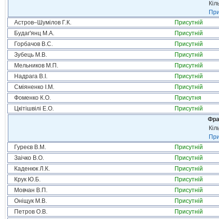
Кіл
При
Астров–Шумілов Г.К.
Присутній
Будаг'янц М.А.
Присутній
Горбачов В.С.
Присутній
Зубець М.В.
Присутній
Мельников М.П.
Присутній
Надрага В.І.
Присутній
Сміяненко І.М.
Присутній
Фоменко К.О.
Присутня
Цкітішвілі Е.О.
Присутній
Фра
Кіл
При
Гуреєв В.М.
Присутній
Заічко В.О.
Присутній
Каденюк Л.К.
Присутній
Крук Ю.Б.
Присутній
Мовчан В.П.
Присутній
Оніщук М.В.
Присутній
Петров О.В.
Присутній