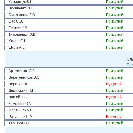
Кирильчук Є.І.
Присутній
Лук'яненко Л.Г.
Присутній
Омельченко Г.О.
Присутній
Сас С.В.
Присутній
Ситник К.М.
Присутній
Тимошенко Ю.В.
Присутня
Хмара С.І.
Присутній
Шкіль А.В.
Присутній
Кіл
При
Артеменко Ю.А.
Присутній
Веретенников В.О.
Присутній
Деркач А.Л.
Відсутній
Димінський П.П.
Присутній
Довгий Т.О.
Відсутній
Кеменяш О.М.
Присутній
Мартинюк А.І.
Присутній
Ратушняк С.М.
Відсутній
Тягнибок О.Я.
Присутній