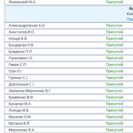
Янковський М.А.
Присутній
Фр
Кіл
При
Александровська А.О.
Присутня
Анастасієв В.О.
Присутній
Аніщук В.В.
Присутній
Бондарчук О.В.
Присутній
Буждиган П.П.
Присутній
Герасимов І.О.
Присутній
Гмиря С.П.
Присутній
Грач Л.І.
Присутній
Гуренко С.І.
Присутній
Дорогунцов С.І.
Присутній
Заклунна-Мироненко В.Г.
Присутня
Кравченко М.В.
Присутній
Кухарчук М.А.
Присутній
Лобода М.В.
Присутній
Масенко О.М.
Присутній
Матвєєв В.Й.
Присутній
Мироненко В.А.
Присутній