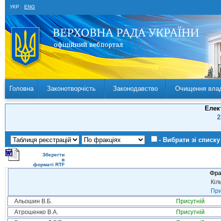
УКР
ENG
Головна
Законотворчість
Законодавство
Очищення вла
Елек
2
- Вибрати зі списку
Зберегти
в
форматі RTF
Фра
Кіл
При
Альошин В.Б.
Присутній
Атрошенко В.А.
Присутній