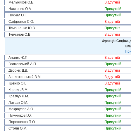
Мельников О.Б.
Відсутній
Настенко О.А.
Присутній
Пухкал О.Г.
Присутній
Сафронов С.О.
Відсутній
Тимошенко Ю.В.
Присутня
Турчинов О.В.
Відсутній
Фракція Соціал-д
Кіл
При
Ананко Є.П.
Відсутній
Волковський А.П.
Присутній
Дворкіс Д.В.
Відсутній
Заплатинський В.М.
Відсутній
Іщенко О.І.
Відсутній
Король В.М.
Присутній
Кравчук Л.М.
Присутній
Литвак О.М.
Присутній
Мокроусов А.О.
Присутній
Плужніков І.О.
Присутній
Порошенко П.О.
Присутній
Стоян О.М.
Присутній