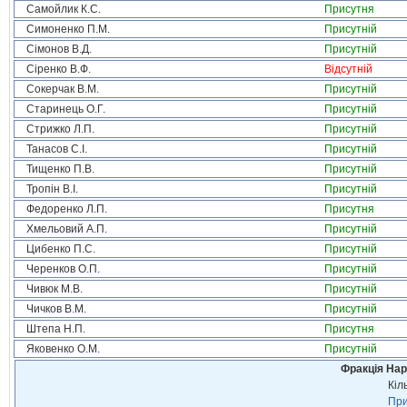
Самойлик К.С.
Присутня
Симоненко П.М.
Присутній
Сімонов В.Д.
Присутній
Сіренко В.Ф.
Відсутній
Сокерчак В.М.
Присутній
Старинець О.Г.
Присутній
Стрижко Л.П.
Присутній
Танасов С.І.
Присутній
Тищенко П.В.
Присутній
Тропін В.І.
Присутній
Федоренко Л.П.
Присутня
Хмельовий А.П.
Присутній
Цибенко П.С.
Присутній
Черенков О.П.
Присутній
Чивюк М.В.
Присутній
Чичков В.М.
Присутній
Штепа Н.П.
Присутня
Яковенко О.М.
Присутній
Фракція Нар
Кіл
При