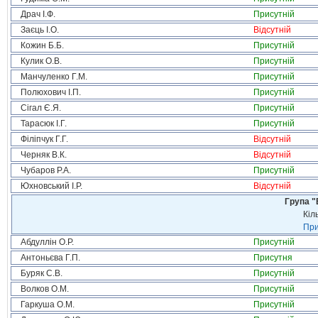
Драч І.Ф.
Присутній
Заєць І.О.
Відсутній
Кожин Б.Б.
Присутній
Кулик О.В.
Присутній
Манчуленко Г.М.
Присутній
Полюхович І.П.
Присутній
Сігал Є.Я.
Присутній
Тарасюк І.Г.
Присутній
Філіпчук Г.Г.
Відсутній
Черняк В.К.
Відсутній
Чубаров Р.А.
Присутній
Юхновський І.Р.
Відсутній
Група "
Кіл
При
Абдуллін О.Р.
Присутній
Антоньєва Г.П.
Присутня
Буряк С.В.
Присутній
Волков О.М.
Присутній
Гаркуша О.М.
Присутній