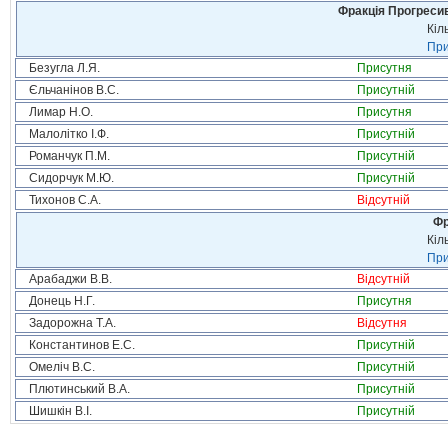
Фракція Прогресивн
Кіл
При
Безугла Л.Я.
Присутня
Єльчанінов В.С.
Присутній
Лимар Н.О.
Присутня
Малолітко І.Ф.
Присутній
Романчук П.М.
Присутній
Сидорчук М.Ю.
Присутній
Тихонов С.А.
Відсутній
Фр
Кіл
При
Арабаджи В.В.
Відсутній
Донець Н.Г.
Присутня
Задорожна Т.А.
Відсутня
Константинов Е.С.
Присутній
Омеліч В.С.
Присутній
Плютинський В.А.
Присутній
Шишкін В.І.
Присутній