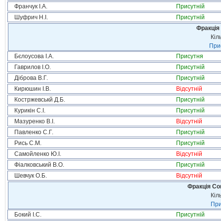
Франчук І.А.
Присутній
Шуфрич Н.І.
Присутній
Фракція 
Кіл
Прис
Бєлоусова І.А.
Присутня
Гаврилов І.О.
Присутній
Діброва В.Г.
Присутній
Кирюшин І.В.
Відсутній
Костржевськй Д.Б.
Присутній
Курикін С.І.
Присутній
Мазуренко В.І.
Відсутній
Павленко С.Г.
Присутній
Рись С.М.
Присутній
Самойленко Ю.І.
Відсутній
Фіалковський В.О.
Присутній
Шевчук О.Б.
Відсутній
Фракція Соц
Кіл
При
Бокий І.С.
Присутній