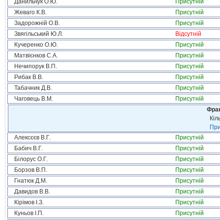
Данильчук О.Ю.
Присутній
Жеваго К.В.
Присутній
Задорожній О.В.
Присутній
Звягільський Ю.Л.
Відсутній
Кучеренко О.Ю.
Присутній
Матвієнков С.А.
Присутній
Нечипорук В.П.
Присутній
Рибак В.В.
Присутній
Табачник Д.В.
Присутній
Чаговець В.М.
Присутній
Фрак
Кіл
При
Алексєєв В.Г.
Присутній
Бабич В.Г.
Присутній
Білорус О.Г.
Присутній
Борзов В.П.
Присутній
Гнатюк Д.М.
Присутній
Давидов В.В.
Присутній
Кірімов І.З.
Присутній
Куньов І.П.
Присутній