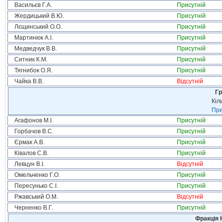
Васильєв Г.А.
Присутній
Жердицький В.Ю.
Присутній
Лєщинський О.О.
Присутній
Мартинюк А.І.
Присутній
Медведчук В.В.
Присутній
Ситник К.М.
Присутній
Тягнибок О.Я.
Присутній
Чайка В.В.
Відсутній
Гр
Кіл
При
Агафонов М.І.
Присутній
Горбачов В.С.
Присутній
Єрмак А.В.
Присутній
Ківалов С.В.
Присутній
Левцун В.І.
Відсутній
Омельченко Г.О.
Присутній
Пересунько С.І.
Присутній
Ржавський О.М.
Відсутній
Черненко В.Г.
Присутній
Фракція 