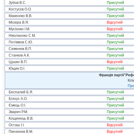
Зубов В.С.
Присутній
Костусєв О.О.
Присутній
Макеєнко В.В.
Присутній
Місюра В.Я.
Відсутній
Мусієнко І.М.
Відсутній
Ніколаєнко С.М.
Присутній
Потімков С.Ю.
Присутній
Семенюк В.П.
Присутня
Станков А.К.
Присутній
Цушко В.П.
Відсутній
Ющик О.І.
Присутній
Фракція партії"Реф
Кіл
При
Беспалий Б.Я.
Присутній
Білоус А.О.
Присутній
Ємець О.І.
Присутній
Зварич Р.М.
Присутній
Кощинець В.В.
Присутній
Осташ І.І.
Відсутній
Пинзеник В.М.
Відсутній