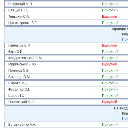
Ратушний М.Я.
Присутній
Стецьків Т.С.
Присутній
Терьохін С.А.
Відсутній
Цехмістренко В.Г.
Присутній
Фракція п
Кіл
При
Горбатов В.М.
Відсутній
Єдін О.Й.
Присутній
Кондратевський С.М.
Присутній
Миримський Л.Ю.
Відсутній
Поляков С.В.
Присутній
Свирида О.М.
Присутній
Сирота М.Д.
Присутній
Фурдичко О.І.
Присутній
Шаров І.Ф.
Присутній
Янковський М.А.
Відсутній
Не вход
Кіл
При
Богатиренко А.А.
Присутній