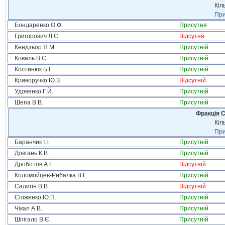
Кіл
При
Бондаренко О.Ф.
Присутня
Григорович Л.С.
Відсутня
Кендзьор Я.М.
Присутній
Коваль В.С.
Присутній
Костинюк Б.І.
Присутній
Криворучко Ю.З.
Відсутній
Удовенко Г.Й.
Присутній
Шепа В.В.
Присутній
Фракція С
Кіл
При
Баранчик І.І.
Присутній
Довгань К.В.
Присутній
Дроботов А.І.
Відсутній
Коломойцев-Рибалка В.Е.
Присутній
Салигін В.В.
Відсутній
Спіженко Ю.П.
Присутній
Чікал А.В.
Присутній
Шпігало В.Є.
Присутній