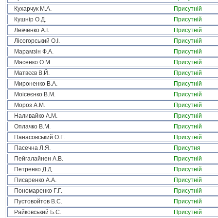
Кухарчук М.А.
Присутній
Кушнір О.Д.
Присутній
Левченко А.І.
Присутній
Лісогорський О.І.
Присутній
Марамзін Ф.А.
Присутній
Масенко О.М.
Присутній
Матвєєв В.Й.
Присутній
Мироненко В.А.
Присутній
Моісеєнко В.М.
Присутній
Мороз А.М.
Присутній
Наливайко А.М.
Присутній
Оплачко В.М.
Присутній
Панасовський О.Г.
Присутній
Пасечна Л.Я.
Присутня
Пейгалайнен А.В.
Присутній
Петренко Д.Д.
Присутній
Писаренко А.А.
Присутній
Пономаренко Г.Г.
Присутній
Пустовойтов В.С.
Присутній
Райковський Б.С.
Присутній