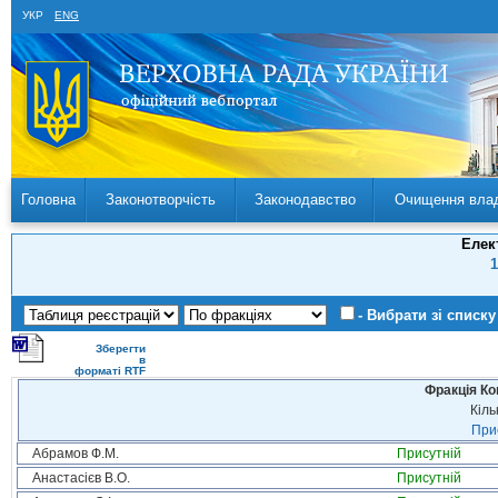
УКР
ENG
Головна
Законотворчість
Законодавство
Очищення вла
Елек
1
- Вибрати зі списку
Зберегти
в
форматі RTF
Фракція Ком
Кіль
Прис
Абрамов Ф.М.
Присутній
Анастасієв В.О.
Присутній