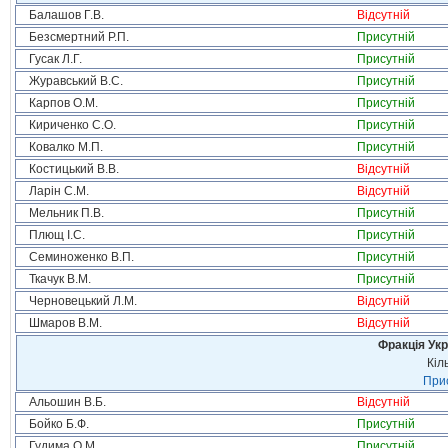
Балашов Г.В.
Відсутній
Безсмертний Р.П.
Присутній
Гусак Л.Г.
Присутній
Журавський В.С.
Присутній
Карпов О.М.
Присутній
Кириченко С.О.
Присутній
Ковалко М.П.
Присутній
Костицький В.В.
Відсутній
Ларін С.М.
Відсутній
Мельник П.В.
Присутній
Плющ І.С.
Присутній
Семиноженко В.П.
Присутній
Ткачук В.М.
Присутній
Черновецький Л.М.
Відсутній
Шмаров В.М.
Відсутній
Фракція Ук
Кіл
Прис
Альошин В.Б.
Відсутній
Бойко Б.Ф.
Присутній
Гудима О.М.
Присутній