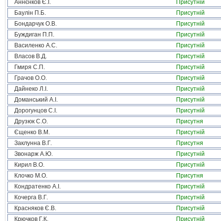
Аннєнков Є.І.
Присутній
Баулін П.Б.
Присутній
Бондарчук О.В.
Присутній
Буждиган П.П.
Присутній
Василенко А.С.
Присутній
Власов В.Д.
Присутній
Гмиря С.П.
Присутній
Грачов О.О.
Присутній
Дайнеко Л.І.
Присутній
Доманський А.І.
Присутній
Дорогунцов С.І.
Присутній
Друзюк С.О.
Присутня
Єщенко В.М.
Присутній
Заклунна В.Г.
Присутня
Звонарж А.Ю.
Присутній
Кирил В.О.
Присутній
Клочко М.О.
Присутня
Кондратенко А.І.
Присутній
Кочерга В.Г.
Присутній
Красняков Є.В.
Присутній
Крючков Г.К.
Присутній