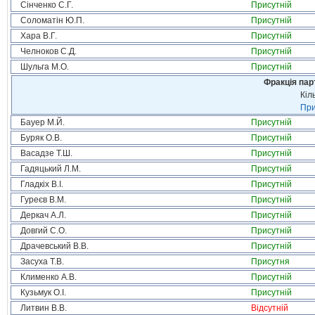
Сінченко С.Г.
Присутній
Соломатін Ю.П.
Присутній
Хара В.Г.
Присутній
Челноков С.Д.
Присутній
Шульга М.О.
Присутній
Фракція пар
Кіл
При
Бауер М.Й.
Присутній
Буряк О.В.
Присутній
Васадзе Т.Ш.
Присутній
Гадяцький Л.М.
Присутній
Гладкіх В.І.
Присутній
Гуреєв В.М.
Присутній
Деркач А.Л.
Присутній
Довгий С.О.
Присутній
Драчевський В.В.
Присутній
Засуха Т.В.
Присутня
Клименко А.В.
Присутній
Кузьмук О.І.
Присутній
Литвин В.В.
Відсутній