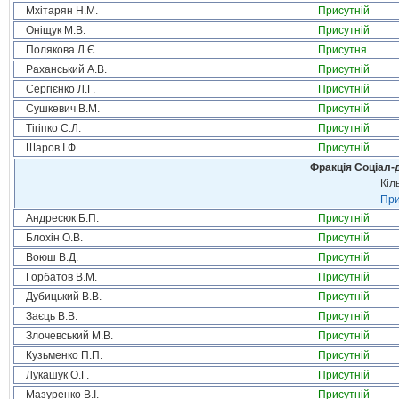
Мхітарян Н.М.
Присутній
Оніщук М.В.
Присутній
Полякова Л.Є.
Присутня
Раханський А.В.
Присутній
Сергієнко Л.Г.
Присутній
Сушкевич В.М.
Присутній
Тігіпко С.Л.
Присутній
Шаров І.Ф.
Присутній
Фракція Соціал-д
Кіл
При
Андресюк Б.П.
Присутній
Блохін О.В.
Присутній
Воюш В.Д.
Присутній
Горбатов В.М.
Присутній
Дубицький В.В.
Присутній
Заєць В.В.
Присутній
Злочевський М.В.
Присутній
Кузьменко П.П.
Присутній
Лукашук О.Г.
Присутній
Мазуренко В.І.
Присутній