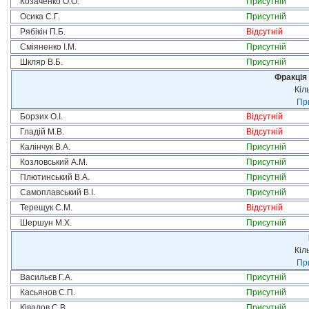
Козаченко О.О.
Присутній
Осика С.Г.
Присутній
Рябікін П.Б.
Відсутній
Сміяненко І.М.
Присутній
Шкляр В.Б.
Присутній
Фракція 
Кіл
При
Борзих О.І.
Відсутній
Гладій М.В.
Відсутній
Калінчук В.А.
Присутній
Козловський А.М.
Присутній
Плютинський В.А.
Присутній
Самоплавський В.І.
Присутній
Терещук С.М.
Відсутній
Шершун М.Х.
Присутній
Кіл
При
Васильєв Г.А.
Присутній
Касьянов С.П.
Присутній
Ківалов С.В.
Присутній