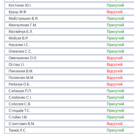
Костенко Ю.І.
Присутній
Круць М.Ф.
Відсутній
Майстришин В.Я.
Присутній
Манчуленко Г.М.
Присутній
Матвійчук Е.Л.
Присутній
Мойсик В.Р.
Присутній
Насалик І.С.
Присутній
Олексіюк С.С.
Присутній
Омельченко О.О.
Відсутній
Осташ І.І.
Відсутній
Пинзеник В.М.
Відсутній
Полянчич М.М.
Відсутній
Рибачук О.Б.
Відсутній
Сабашук П.П.
Присутній
Слабенко С.І.
Присутній
Соболєв С.В.
Присутній
Стецьків Т.С.
Присутній
Стойко І.М.
Присутній
Стретович В.М.
Відсутній
Танюк Л.С.
Присутній