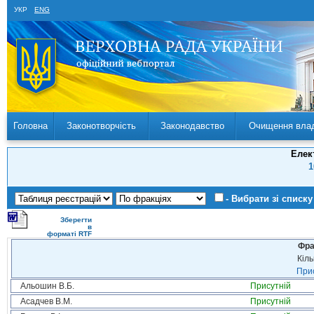
УКР
ENG
Головна
Законотворчість
Законодавство
Очищення вла
Елек
1
- Вибрати зі списку
Зберегти
в
форматі RTF
Фра
Кіль
Прис
Альошин В.Б.
Присутній
Асадчев В.М.
Присутній