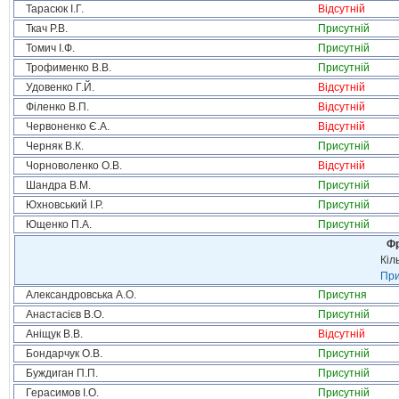
Тарасюк І.Г.
Відсутній
Ткач Р.В.
Присутній
Томич І.Ф.
Присутній
Трофименко В.В.
Присутній
Удовенко Г.Й.
Відсутній
Філенко В.П.
Відсутній
Червоненко Є.А.
Відсутній
Черняк В.К.
Присутній
Чорноволенко О.В.
Відсутній
Шандра В.М.
Присутній
Юхновський І.Р.
Присутній
Ющенко П.А.
Присутній
Фр
Кіл
При
Александровська А.О.
Присутня
Анастасієв В.О.
Присутній
Аніщук В.В.
Відсутній
Бондарчук О.В.
Присутній
Буждиган П.П.
Присутній
Герасимов І.О.
Присутній