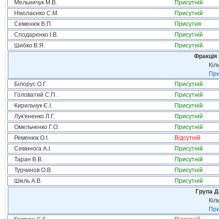
Мельничук М.В.
Присутній
Ніколаєнко С.М.
Присутній
Семенюк В.П.
Присутня
Сподаренко І.В.
Присутній
Шибко В.Я.
Присутній
Фракція
Кіл
При
Білорус О.Г.
Присутній
Головатий С.П.
Присутній
Кирильчук Є.І.
Присутній
Лук'яненко Л.Г.
Присутній
Омельченко Г.О.
Присутній
Ременюк О.І.
Відсутній
Семинога А.І.
Присутній
Таран В.В.
Присутній
Турчинов О.В.
Присутній
Шкіль А.В.
Присутній
Група Д
Кіл
При