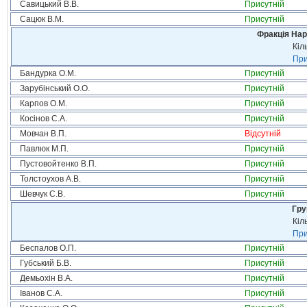
Савицький В.В.
Присутній
Сацюк В.М.
Присутній
Фракція Нар
Кіл
При
Бандурка О.М.
Присутній
Зарубінський О.О.
Присутній
Карпов О.М.
Присутній
Косінов С.А.
Присутній
Мовчан В.П.
Відсутній
Павлюк М.П.
Присутній
Пустовойтенко В.П.
Присутній
Толстоухов А.В.
Присутній
Шевчук С.В.
Присутній
Гру
Кіл
При
Беспалов О.П.
Присутній
Губський Б.В.
Присутній
Демьохін В.А.
Присутній
Іванов С.А.
Присутній