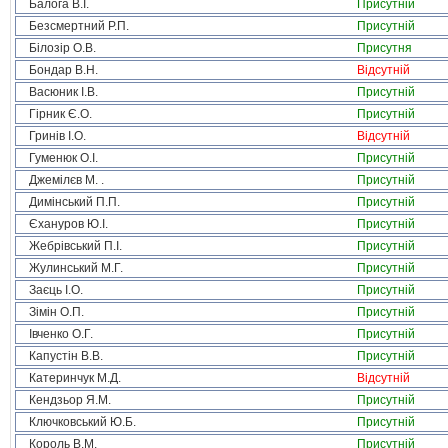
Балога В.І.
Присутній
Безсмертний Р.П.
Присутній
Білозір О.В.
Присутня
Бондар В.Н.
Відсутній
Васюник І.В.
Присутній
Гірник Є.О.
Присутній
Гринів І.О.
Відсутній
Гуменюк О.І.
Присутній
Джемілєв М. .
Присутній
Димінський П.П.
Присутній
Єхануров Ю.І.
Присутній
Жебрівський П.І.
Присутній
Жулинський М.Г.
Присутній
Заєць І.О.
Присутній
Зімін О.П.
Присутній
Івченко О.Г.
Присутній
Капустін В.В.
Присутній
Катеринчук М.Д.
Відсутній
Кендзьор Я.М.
Присутній
Ключковський Ю.Б.
Присутній
Король В.М.
Присутній