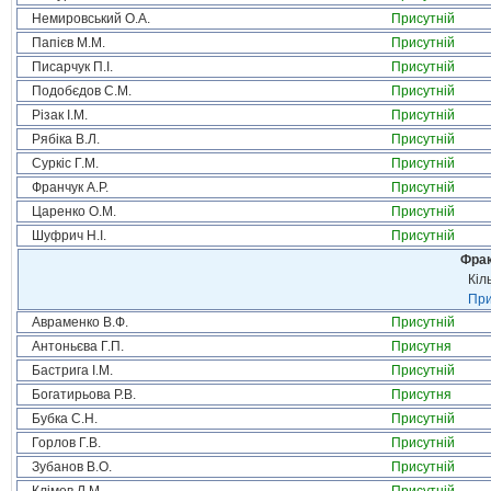
Немировський О.А.
Присутній
Папієв М.М.
Присутній
Писарчук П.І.
Присутній
Подобєдов С.М.
Присутній
Різак І.М.
Присутній
Рябіка В.Л.
Присутній
Суркіс Г.М.
Присутній
Франчук А.Р.
Присутній
Царенко О.М.
Присутній
Шуфрич Н.І.
Присутній
Фрак
Кіл
При
Авраменко В.Ф.
Присутній
Антоньєва Г.П.
Присутня
Бастрига І.М.
Присутній
Богатирьова Р.В.
Присутня
Бубка С.Н.
Присутній
Горлов Г.В.
Присутній
Зубанов В.О.
Присутній