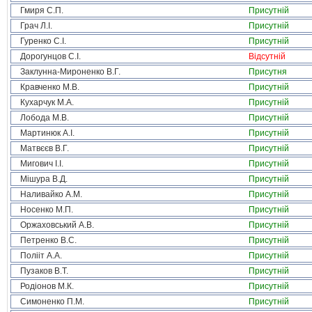
Гмиря С.П.
Присутній
Грач Л.І.
Присутній
Гуренко С.І.
Присутній
Дорогунцов С.І.
Відсутній
Заклунна-Мироненко В.Г.
Присутня
Кравченко М.В.
Присутній
Кухарчук М.А.
Присутній
Лобода М.В.
Присутній
Мартинюк А.І.
Присутній
Матвєєв В.Г.
Присутній
Мигович І.І.
Присутній
Мішура В.Д.
Присутній
Наливайко А.М.
Присутній
Носенко М.П.
Присутній
Оржаховський А.В.
Присутній
Петренко В.С.
Присутній
Полііт А.А.
Присутній
Пузаков В.Т.
Присутній
Родіонов М.К.
Присутній
Симоненко П.М.
Присутній