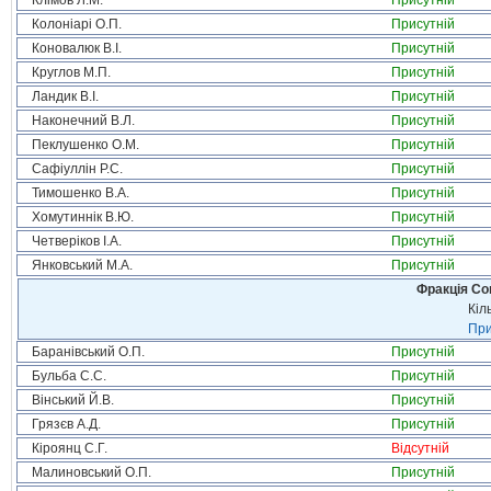
Клімов Л.М.
Присутній
Колоніарі О.П.
Присутній
Коновалюк В.І.
Присутній
Круглов М.П.
Присутній
Ландик В.І.
Присутній
Наконечний В.Л.
Присутній
Пеклушенко О.М.
Присутній
Сафіуллін Р.С.
Присутній
Тимошенко В.А.
Присутній
Хомутиннік В.Ю.
Присутній
Четверіков І.А.
Присутній
Янковський М.А.
Присутній
Фракція Соц
Кіл
При
Баранівський О.П.
Присутній
Бульба С.С.
Присутній
Вінський Й.В.
Присутній
Грязєв А.Д.
Присутній
Кіроянц С.Г.
Відсутній
Малиновський О.П.
Присутній