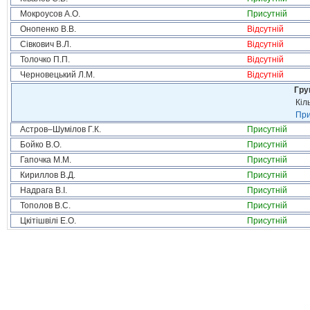
Мокроусов А.О.
Присутній
Онопенко В.В.
Відсутній
Сівкович В.Л.
Відсутній
Толочко П.П.
Відсутній
Черновецький Л.М.
Відсутній
Гру
Кіл
При
Астров–Шумілов Г.К.
Присутній
Бойко В.О.
Присутній
Гапочка М.М.
Присутній
Кириллов В.Д.
Присутній
Надрага В.І.
Присутній
Тополов В.С.
Присутній
Цкітішвілі Е.О.
Присутній