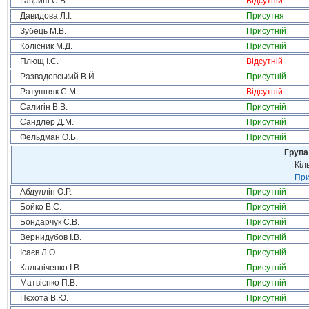
Гавриш С.Б.
Відсутній
Давидова Л.І.
Присутня
Зубець М.В.
Присутній
Колісник М.Д.
Присутній
Плющ І.С.
Відсутній
Развадовський В.Й.
Присутній
Ратушняк С.М.
Відсутній
Салигін В.В.
Присутній
Сандлер Д.М.
Присутній
Фельдман О.Б.
Присутній
Група
Кіл
При
Абдуллін О.Р.
Присутній
Бойко В.С.
Присутній
Бондарчук С.В.
Присутній
Вернидубов І.В.
Присутній
Ісаєв Л.О.
Присутній
Кальніченко І.В.
Присутній
Матвієнко П.В.
Присутній
Пєхота В.Ю.
Присутній