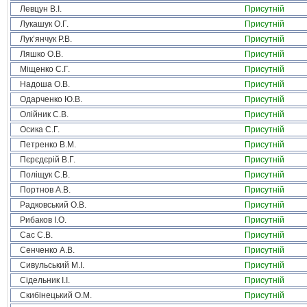
Левцун В.І.
Присутній
Лукашук О.Г.
Присутній
Лук’янчук Р.В.
Присутній
Ляшко О.В.
Присутній
Міщенко С.Г.
Присутній
Надоша О.В.
Присутній
Одарченко Ю.В.
Присутній
Олійник С.В.
Присутній
Осика С.Г.
Присутній
Петренко В.М.
Присутній
Пєрєдєрій В.Г.
Присутній
Поліщук С.В.
Присутній
Портнов А.В.
Присутній
Радковський О.В.
Присутній
Рибаков І.О.
Присутній
Сас С.В.
Присутній
Сенченко А.В.
Присутній
Сивульський М.І.
Присутній
Сідельник І.І.
Присутній
Скибінецький О.М.
Присутній