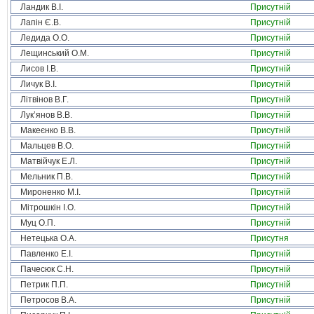
Ландик В.І.
Присутній
Лапін Є.В.
Присутній
Ледида О.О.
Присутній
Лещинський О.М.
Присутній
Лисов І.В.
Присутній
Личук В.І.
Присутній
Літвінов В.Г.
Присутній
Лук’янов В.В.
Присутній
Макеєнко В.В.
Присутній
Мальцев В.О.
Присутній
Матвійчук Е.Л.
Присутній
Мельник П.В.
Присутній
Мироненко М.І.
Присутній
Мітрошкін І.О.
Присутній
Муц О.П.
Присутній
Нетецька О.А.
Присутня
Павленко Е.І.
Присутній
Пачесюк С.Н.
Присутній
Петрик П.П.
Присутній
Петросов В.А.
Присутній