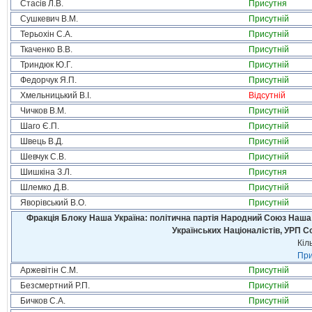
Стасів Л.В.
Присутня
Сушкевич В.М.
Присутній
Терьохін С.А.
Присутній
Ткаченко В.В.
Присутній
Триндюк Ю.Г.
Присутній
Федорчук Я.П.
Присутній
Хмельницький В.І.
Відсутній
Чичков В.М.
Присутній
Шаго Є.П.
Присутній
Швець В.Д.
Присутній
Шевчук С.В.
Присутній
Шишкіна З.Л.
Присутня
Шлемко Д.В.
Присутній
Яворівський В.О.
Присутній
Фракція Блоку Наша Україна: політична партія Народний Союз Наша У
Українських Націоналістів, УРП 
Кіл
При
Аржевітін С.М.
Присутній
Безсмертний Р.П.
Присутній
Бичков С.А.
Присутній