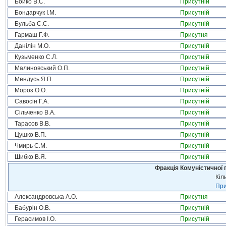
Бойко В.С.
Присутній
Бондарчук І.М.
Присутній
Бульба С.С.
Присутній
Гармаш Г.Ф.
Присутня
Данілін М.О.
Присутній
Кузьменко С.Л.
Присутній
Малиновський О.П.
Присутній
Мендусь Я.П.
Присутній
Мороз О.О.
Присутній
Савосін Г.А.
Присутній
Сільченко В.А.
Присутній
Тарасов В.В.
Присутній
Цушко В.П.
Присутній
Чмирь С.М.
Присутній
Шибко В.Я.
Присутній
Фракція Комуністичної п
Кіл
При
Александровська А.О.
Присутня
Бабурін О.В.
Присутній
Герасимов І.О.
Присутній