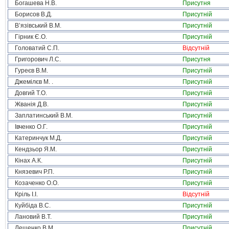
Богашева Н.В.
Присутня
Борисов В.Д.
Присутній
В’язівський В.М.
Присутній
Гірник Є.О.
Присутній
Головатий С.П.
Відсутній
Григорович Л.С.
Присутня
Гуреєв В.М.
Присутній
Джемілєв М. .
Присутній
Довгий Т.О.
Присутній
Жванія Д.В.
Присутній
Заплатинський В.М.
Присутній
Івченко О.Г.
Присутній
Катеринчук М.Д.
Присутній
Кендзьор Я.М.
Присутній
Кінах А.К.
Присутній
Князевич Р.П.
Присутній
Козаченко О.О.
Присутній
Кріль І.І.
Відсутній
Куйбіда В.С.
Присутній
Лановий В.Т.
Присутній
Лещенко В.М.
Присутній