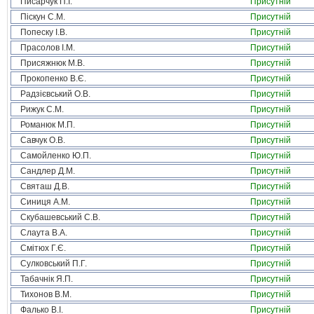
Писарчук П.І.
Присутній
Піскун С.М.
Присутній
Попеску І.В.
Присутній
Прасолов І.М.
Присутній
Присяжнюк М.В.
Присутній
Прокопенко В.Є.
Присутній
Радзієвський О.В.
Присутній
Рижук С.М.
Присутній
Романюк М.П.
Присутній
Савчук О.В.
Присутній
Самойленко Ю.П.
Присутній
Сандлер Д.М.
Присутній
Святаш Д.В.
Присутній
Синиця А.М.
Присутній
Скубашевський С.В.
Присутній
Слаута В.А.
Присутній
Смітюх Г.Є.
Присутній
Сулковський П.Г.
Присутній
Табачнік Я.П.
Присутній
Тихонов В.М.
Присутній
Фалько В.І.
Присутній