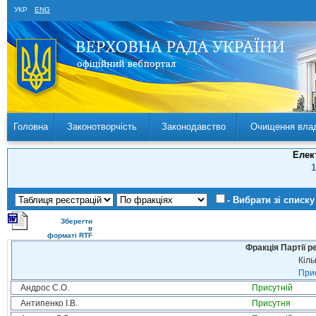
УКР
ENG
Головна
Законотворчість
Законодавство
Очищення вла
Елек
1
- Вибрати зі списку
Зберегти
в
форматі RTF
Фракція Партії р
Кіль
Прис
Андрос С.О.
Присутній
Антипенко І.В.
Присутня