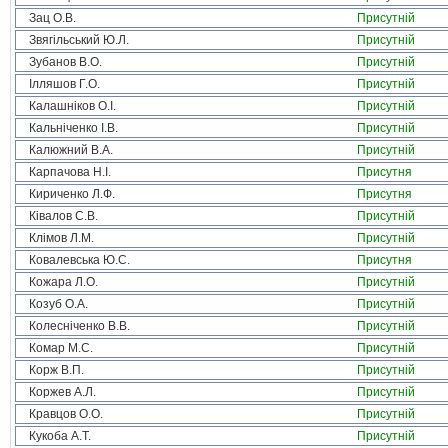
Зац О.В.
Присутній
Звягільський Ю.Л.
Присутній
Зубанов В.О.
Присутній
Ілляшов Г.О.
Присутній
Калашніков О.І.
Присутній
Кальніченко І.В.
Присутній
Калюжний В.А.
Присутній
Карпачова Н.І.
Присутня
Кириченко Л.Ф.
Присутня
Ківалов С.В.
Присутній
Клімов Л.М.
Присутній
Ковалевська Ю.С.
Присутня
Кожара Л.О.
Присутній
Козуб О.А.
Присутній
Колесніченко В.В.
Присутній
Комар М.С.
Присутній
Корж В.П.
Присутній
Коржев А.Л.
Присутній
Кравцов О.О.
Присутній
Кукоба А.Т.
Присутній