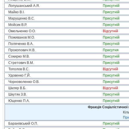
Лопушанський А.Я.
Присутній
Майко В.І.
Присутній
Марущенко В.С.
Присутній
Мойсик В.Р.
Присутній
Омельченко О.О.
Відсутній
Поживанов М.О.
Присутній
Поляченко В.А.
Присутній
Прокопович Н.В.
Присутня
Сокирко М.В.
Присутній
Стретович В.М.
Присутній
Тополов В.С.
Відсутній
Удовенко Г.Й.
Присутній
Чорноволенко О.В.
Присутній
Шкляр В.Б.
Відсутній
Шкутяк З.В.
Присутній
Ющенко П.А.
Присутній
Фракція Соціалістичної 
Кіл
При
Баранівський О.П.
Присутній