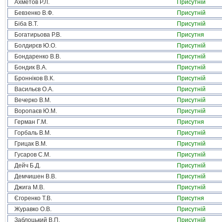
Ахметов Р.Л.
Присутній
Бевзенко В.Ф.
Присутній
Біба В.Т.
Присутній
Богатирьова Р.В.
Присутня
Болдирєв Ю.О.
Присутній
Бондаренко В.В.
Присутній
Бондик В.А.
Присутній
Бронніков В.К.
Присутній
Васильєв О.А.
Присутній
Вечерко В.М.
Присутній
Воропаєв Ю.М.
Присутній
Герман Г.М.
Присутня
Горбаль В.М.
Присутній
Грицак В.М.
Присутній
Гусаров С.М.
Присутній
Дейч Б.Д.
Присутній
Демчишен В.В.
Присутній
Джига М.В.
Присутній
Єгоренко Т.В.
Присутня
Журавко О.В.
Присутній
Заблоцький В.П.
Присутній