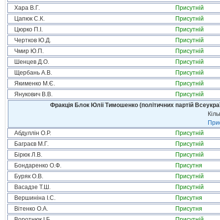
Хара В.Г.
Присутній
Цапюк С.К.
Присутній
Цюрко П.І.
Присутній
Чертков Ю.Д.
Присутній
Чмир Ю.П.
Присутній
Шенцев Д.О.
Присутній
Щербань А.В.
Присутній
Якименко М.Є.
Присутній
Янукович В.В.
Присутній
Фракція Блок Юлії Тимошенко (політичних партій Всеукра
Кіль
Прис
Абдуллін О.Р.
Присутній
Баграєв М.Г.
Присутній
Бірюк Л.В.
Присутній
Бондаренко О.Ф.
Присутня
Буряк О.В.
Присутній
Васадзе Т.Ш.
Присутній
Вершиніна І.С.
Присутня
Вітенко О.А.
Присутня
Воротнюк І.Б.
Присутній