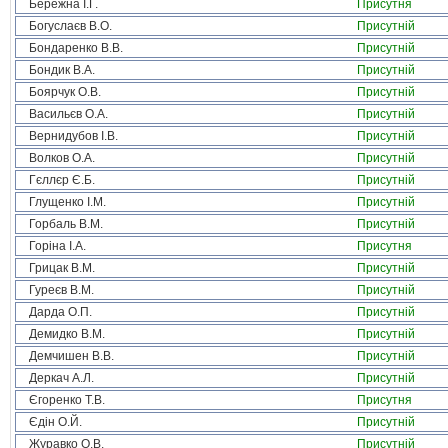
Бережна І.Г.
Присутня
Богуслаєв В.О.
Присутній
Бондаренко В.В.
Присутній
Бондик В.А.
Присутній
Боярчук О.В.
Присутній
Васильєв О.А.
Присутній
Вернидубов І.В.
Присутній
Волков О.А.
Присутній
Гєллєр Є.Б.
Присутній
Глущенко І.М.
Присутній
Горбаль В.М.
Присутній
Горіна І.А.
Присутня
Грицак В.М.
Присутній
Гуреєв В.М.
Присутній
Дарда О.П.
Присутній
Демидко В.М.
Присутній
Демчишен В.В.
Присутній
Деркач А.Л.
Присутній
Єгоренко Т.В.
Присутня
Єдін О.Й.
Присутній
Журавко О.В.
Присутній