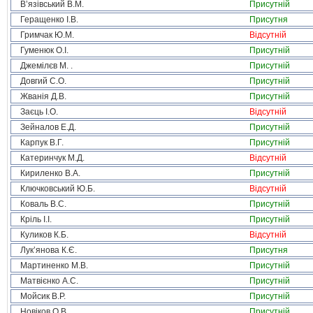
В’язівський В.М.
Присутній
Геращенко І.В.
Присутня
Гримчак Ю.М.
Відсутній
Гуменюк О.І.
Присутній
Джемілєв М. .
Присутній
Довгий С.О.
Присутній
Жванія Д.В.
Присутній
Заєць І.О.
Відсутній
Зейналов Е.Д.
Присутній
Карпук В.Г.
Присутній
Катеринчук М.Д.
Відсутній
Кириленко В.А.
Присутній
Ключковський Ю.Б.
Відсутній
Коваль В.С.
Присутній
Кріль І.І.
Присутній
Куликов К.Б.
Відсутній
Лук’янова К.Є.
Присутня
Мартиненко М.В.
Присутній
Матвієнко А.С.
Присутній
Мойсик В.Р.
Присутній
Новіков О.В.
Присутній