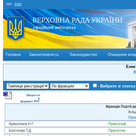
УКР
ENG
Головна
Законотворчість
Законодавство
Очищення вла
Елек
0
- Вибрати зі списку
Зберегти
в
форматі RTF
Фракція Партії р
Кіль
Прис
Аркаллаєв Н.Г.
Присутній
Бахтеєва Т.Д.
Присутня