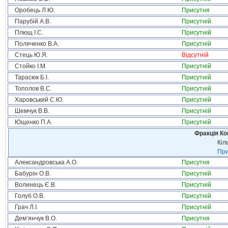
Оробець Л.Ю.
Присутня
Парубій А.В.
Присутній
Плющ І.С.
Присутній
Поляченко В.А.
Присутній
Стець Ю.Я.
Відсутній
Стойко І.М.
Присутній
Тарасюк Б.І.
Присутній
Тополов В.С.
Присутній
Харовський С.Ю.
Присутній
Шемчук В.В.
Присутній
Ющенко П.А.
Присутній
Фракція Ком
Кіл
При
Александровська А.О.
Присутня
Бабурін О.В.
Присутній
Волинець Є.В.
Присутній
Голуб О.В.
Присутній
Грач Л.І.
Присутній
Дем’янчук В.О.
Присутня