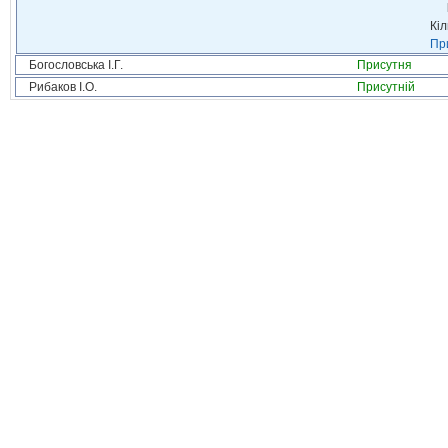
Кіл
При
Богословська І.Г.
Присутня
Рибаков І.О.
Присутній