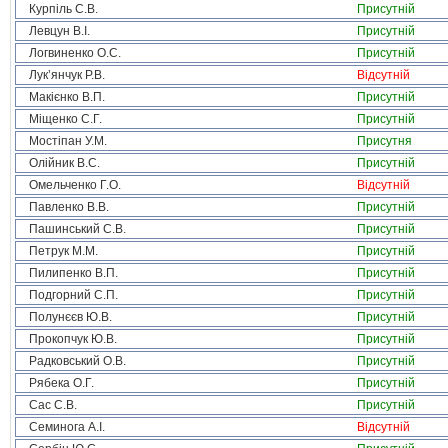
Курпіль С.В.
Присутній
Левцун В.І.
Присутній
Логвиненко О.С.
Присутній
Лук’янчук Р.В.
Відсутній
Макієнко В.П.
Присутній
Міщенко С.Г.
Присутній
Мостіпан У.М.
Присутня
Олійник В.С.
Присутній
Омельченко Г.О.
Відсутній
Павленко В.В.
Присутній
Пашинський С.В.
Присутній
Петрук М.М.
Присутній
Пилипенко В.П.
Присутній
Подгорний С.П.
Присутній
Полунєєв Ю.В.
Присутній
Прокопчук Ю.В.
Присутній
Радковський О.В.
Присутній
Рябека О.Г.
Присутній
Сас С.В.
Присутній
Семинога А.І.
Відсутній