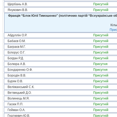
Щербань А.В.
Присутній
Янукович В.В.
Присутній
Фракція “Блок Юлії Тимошенко" (політичних партій “Всеукраїнське об
Кіль
Прис
Абдуллін О.Р.
Присутній
Бабаєв О.М.
Присутній
Баграєв М.Г.
Присутній
Білорус О.Г.
Присутній
Богдан Р.Д.
Присутній
Болюра А.В.
Присутня
Бондаренко О.Ф.
Присутня
Бородін В.В.
Присутній
Буряк О.В.
Присутній
Веліжанський С.К.
Присутній
Ветвицький Д.О.
Присутній
Волинець М.Я.
Присутній
Гасюк П.П.
Присутній
Гейман О.А.
Присутній
Гнаткевич Ю.В.
Присутній