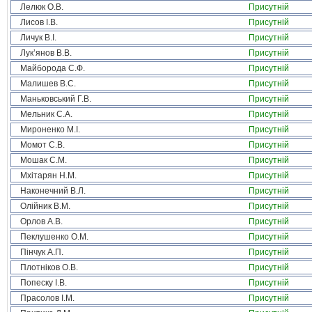
Лелюк О.В.
Присутній
Лисов І.В.
Присутній
Личук В.І.
Присутній
Лук’янов В.В.
Присутній
Майборода С.Ф.
Присутній
Малишев В.С.
Присутній
Маньковський Г.В.
Присутній
Мельник С.А.
Присутній
Мироненко М.І.
Присутній
Момот С.В.
Присутній
Мошак С.М.
Присутній
Мхітарян Н.М.
Присутній
Наконечний В.Л.
Присутній
Олійник В.М.
Присутній
Орлов А.В.
Присутній
Пеклушенко О.М.
Присутній
Пінчук А.П.
Присутній
Плотніков О.В.
Присутній
Попеску І.В.
Присутній
Прасолов І.М.
Присутній