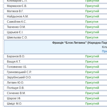
Кілінкаров С.П.
Присутній
Мармазов Є.В.
Присутній
Матвєєв В.Г.
Присутній
Найдьонов А.М.
Присутній
Самойлик К.С.
Присутня
Ткаченко О.М.
Присутній
Царьков Є.І.
Присутній
Шмельова С.О.
Присутня
Фракція “Блок Литвина” (Народна Парті
Кіл
При
Баранов В.О.
Присутній
Ващук К.Т.
Присутня
Головченко І.Б.
Присутній
Гриневецький С.Р.
Присутній
Зарубінський О.О.
Присутній
Литвин Ю.О.
Присутній
Поліщук О.В.
Присутній
Сінченко В.М.
Присутній
Шаров І.Ф.
Присутній
Шмідт М.О.
Присутній