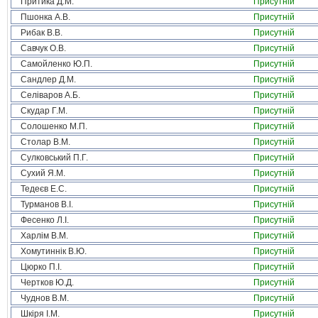
Притика Д.М.
Присутній
Пшонка А.В.
Присутній
Рибак В.В.
Присутній
Савчук О.В.
Присутній
Самойленко Ю.П.
Присутній
Сандлер Д.М.
Присутній
Селіваров А.Б.
Присутній
Скудар Г.М.
Присутній
Солошенко М.П.
Присутній
Столар В.М.
Присутній
Сулковський П.Г.
Присутній
Сухий Я.М.
Присутній
Тедеєв Е.С.
Присутній
Турманов В.І.
Присутній
Фесенко Л.І.
Присутній
Харлім В.М.
Присутній
Хомутиннік В.Ю.
Присутній
Цюрко П.І.
Присутній
Чертков Ю.Д.
Присутній
Чуднов В.М.
Присутній
Шкіря І.М.
Присутній