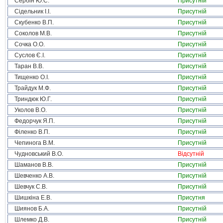
Сербін Ю.С.
Присутній
Сідельник І.І.
Присутній
Скубенко В.П.
Присутній
Соколов М.В.
Присутній
Сочка О.О.
Присутній
Суслов Є.І.
Присутній
Таран В.В.
Присутній
Тищенко О.І.
Присутній
Трайдук М.Ф.
Присутній
Триндюк Ю.Г.
Присутній
Уколов В.О.
Присутній
Федорчук Я.П.
Присутній
Філенко В.П.
Присутній
Чепинога В.М.
Присутній
Чудновський В.О.
Відсутній
Шаманов В.В.
Присутній
Шевченко А.В.
Присутній
Шевчук С.В.
Присутній
Шишкіна Е.В.
Присутня
Шиянов Б.А.
Присутній
Шлемко Д.В.
Присутній