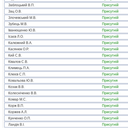
Заблоцький В.П.
Присутній
Зац О.В.
Присутній
Злочевський М.В.
Присутній
Зубець М.В.
Присутній
Іванющенко Ю.В.
Присутній
Ісаєв Л.О.
Присутній
Калюжний В.А.
Присутній
Касянюк О.Р.
Присутній
Кий С.В.
Присутній
Ківалов С.В.
Присутній
Климець П.А.
Присутній
Клюєв С.П.
Присутній
Ковальова Ю.В.
Присутня
Козак В.В.
Присутній
Колесніченко В.В.
Присутній
Комар М.С.
Присутній
Корж В.П.
Присутній
Коржев А.Л.
Присутній
Кунченко О.П.
Присутній
Ландік В.І.
Присутній