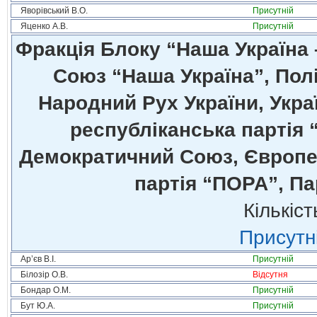
Яворівський В.О.
Присутній
Яценко А.В.
Присутній
Фракція Блоку “Наша Україна
Союз “Наша Україна”, Полі
Народний Рух України, Укра
республіканська партія 
Демократичний Союз, Європей
партія “ПОРА”, Па
Кількіст
Присутні
Ар’єв В.І.
Присутній
Білозір О.В.
Відсутня
Бондар О.М.
Присутній
Бут Ю.А.
Присутній