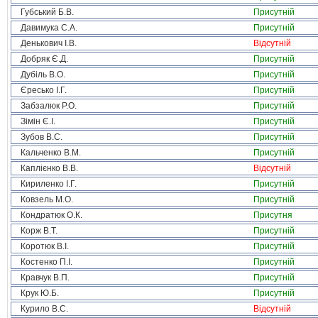
Губський Б.В.
Присутній
Давимука С.А.
Присутній
Денькович І.В.
Відсутній
Добряк Є.Д.
Присутній
Дубіль В.О.
Присутній
Єресько І.Г.
Присутній
Забзалюк Р.О.
Присутній
Зімін Є.І.
Присутній
Зубов В.С.
Присутній
Кальченко В.М.
Присутній
Каплієнко В.В.
Відсутній
Кириленко І.Г.
Присутній
Ковзель М.О.
Присутній
Кондратюк О.К.
Присутня
Корж В.Т.
Присутній
Коротюк В.І.
Присутній
Костенко П.І.
Присутній
Кравчук В.П.
Присутній
Крук Ю.Б.
Присутній
Курило В.С.
Відсутній