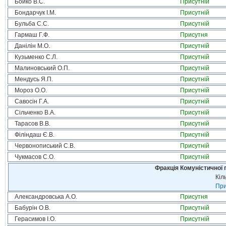
Бойко В.С.
Присутній
Бондарчук І.М.
Присутній
Бульба С.С.
Присутній
Гармаш Г.Ф.
Присутня
Данілін М.О.
Присутній
Кузьменко С.Л.
Присутній
Малиновський О.П.
Присутній
Мендусь Я.П.
Присутній
Мороз О.О.
Присутній
Савосін Г.А.
Присутній
Сільченко В.А.
Присутній
Тарасов В.В.
Присутній
Філіндаш Є.В.
Присутній
Червонописький С.В.
Присутній
Чукмасов С.О.
Присутній
Фракція Комуністичної п
Кіл
При
Александровська А.О.
Присутня
Бабурін О.В.
Присутній
Герасимов І.О.
Присутній