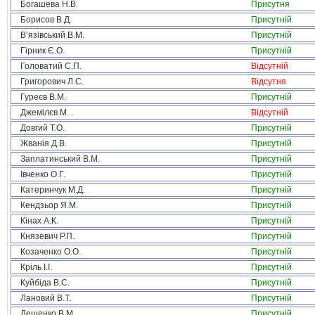
Богашева Н.В.
Присутня
Борисов В.Д.
Присутній
В’язівський В.М.
Присутній
Гірник Є.О.
Присутній
Головатий С.П.
Відсутній
Григорович Л.С.
Відсутня
Гуреєв В.М.
Присутній
Джемілєв М. .
Відсутній
Довгий Т.О.
Присутній
Жванія Д.В.
Присутній
Заплатинський В.М.
Присутній
Івченко О.Г.
Присутній
Катеринчук М.Д.
Присутній
Кендзьор Я.М.
Присутній
Кінах А.К.
Присутній
Князевич Р.П.
Присутній
Козаченко О.О.
Присутній
Кріль І.І.
Присутній
Куйбіда В.С.
Присутній
Лановий В.Т.
Присутній
Лещенко В.М.
Присутній