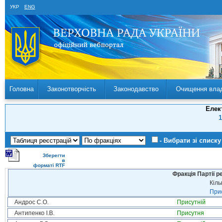
УКР
ENG
Головна
Законотворчість
Законодавство
Очищення вла
Елек
1
- Вибрати зі списку
Зберегти
в
форматі RTF
Фракція Партії р
Кіль
Прис
Андрос С.О.
Присутній
Антипенко І.В.
Присутня