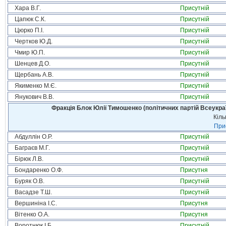
Хара В.Г.
Присутній
Цапюк С.К.
Присутній
Цюрко П.І.
Присутній
Чертков Ю.Д.
Присутній
Чмир Ю.П.
Присутній
Шенцев Д.О.
Присутній
Щербань А.В.
Присутній
Якименко М.Є.
Присутній
Янукович В.В.
Присутній
Фракція Блок Юлії Тимошенко (політичних партій Всеукра
Кіль
Прис
Абдуллін О.Р.
Присутній
Баграєв М.Г.
Присутній
Бірюк Л.В.
Присутній
Бондаренко О.Ф.
Присутня
Буряк О.В.
Присутній
Васадзе Т.Ш.
Присутній
Вершиніна І.С.
Присутня
Вітенко О.А.
Присутня
Воротнюк І.Б.
Присутній