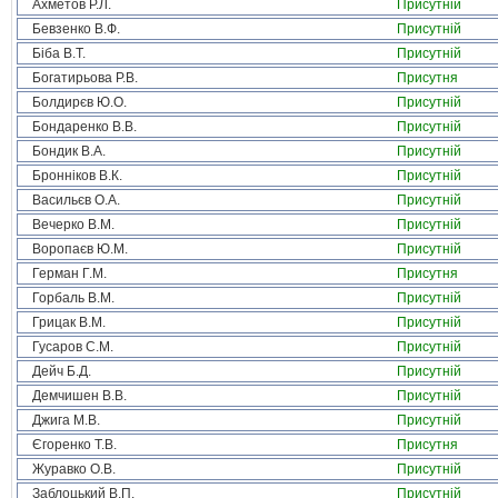
Ахметов Р.Л.
Присутній
Бевзенко В.Ф.
Присутній
Біба В.Т.
Присутній
Богатирьова Р.В.
Присутня
Болдирєв Ю.О.
Присутній
Бондаренко В.В.
Присутній
Бондик В.А.
Присутній
Бронніков В.К.
Присутній
Васильєв О.А.
Присутній
Вечерко В.М.
Присутній
Воропаєв Ю.М.
Присутній
Герман Г.М.
Присутня
Горбаль В.М.
Присутній
Грицак В.М.
Присутній
Гусаров С.М.
Присутній
Дейч Б.Д.
Присутній
Демчишен В.В.
Присутній
Джига М.В.
Присутній
Єгоренко Т.В.
Присутня
Журавко О.В.
Присутній
Заблоцький В.П.
Присутній