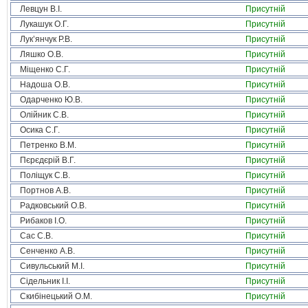
Левцун В.І.
Присутній
Лукашук О.Г.
Присутній
Лук’янчук Р.В.
Присутній
Ляшко О.В.
Присутній
Міщенко С.Г.
Присутній
Надоша О.В.
Присутній
Одарченко Ю.В.
Присутній
Олійник С.В.
Присутній
Осика С.Г.
Присутній
Петренко В.М.
Присутній
Пєрєдєрій В.Г.
Присутній
Поліщук С.В.
Присутній
Портнов А.В.
Присутній
Радковський О.В.
Присутній
Рибаков І.О.
Присутній
Сас С.В.
Присутній
Сенченко А.В.
Присутній
Сивульський М.І.
Присутній
Сідельник І.І.
Присутній
Скибінецький О.М.
Присутній