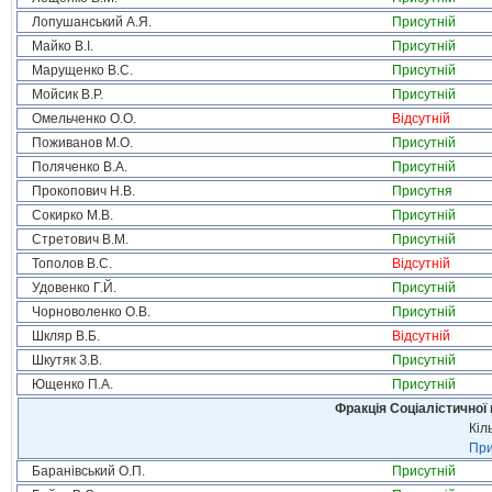
Лопушанський А.Я.
Присутній
Майко В.І.
Присутній
Марущенко В.С.
Присутній
Мойсик В.Р.
Присутній
Омельченко О.О.
Відсутній
Поживанов М.О.
Присутній
Поляченко В.А.
Присутній
Прокопович Н.В.
Присутня
Сокирко М.В.
Присутній
Стретович В.М.
Присутній
Тополов В.С.
Відсутній
Удовенко Г.Й.
Присутній
Чорноволенко О.В.
Присутній
Шкляр В.Б.
Відсутній
Шкутяк З.В.
Присутній
Ющенко П.А.
Присутній
Фракція Соціалістичної 
Кіл
При
Баранівський О.П.
Присутній