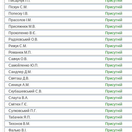
Писарчук П.І.
Присутній
Піскун С.М.
Присутній
Попеску І.В.
Присутній
Прасолов І.М.
Присутній
Присяжнюк М.В.
Присутній
Прокопенко В.Є.
Присутній
Радзієвський О.В.
Присутній
Рижук С.М.
Присутній
Романюк М.П.
Присутній
Савчук О.В.
Присутній
Самойленко Ю.П.
Присутній
Сандлер Д.М.
Присутній
Святаш Д.В.
Присутній
Синиця А.М.
Присутній
Скубашевський С.В.
Присутній
Слаута В.А.
Присутній
Смітюх Г.Є.
Присутній
Сулковський П.Г.
Присутній
Табачнік Я.П.
Присутній
Тихонов В.М.
Присутній
Фалько В.І.
Присутній