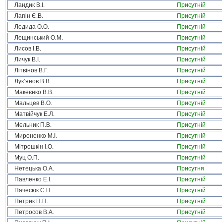
Ландик В.І.
Присутній
Лапін Є.В.
Присутній
Ледида О.О.
Присутній
Лещинський О.М.
Присутній
Лисов І.В.
Присутній
Личук В.І.
Присутній
Літвінов В.Г.
Присутній
Лук’янов В.В.
Присутній
Макеєнко В.В.
Присутній
Мальцев В.О.
Присутній
Матвійчук Е.Л.
Присутній
Мельник П.В.
Присутній
Мироненко М.І.
Присутній
Мітрошкін І.О.
Присутній
Муц О.П.
Присутній
Нетецька О.А.
Присутня
Павленко Е.І.
Присутній
Пачесюк С.Н.
Присутній
Петрик П.П.
Присутній
Петросов В.А.
Присутній