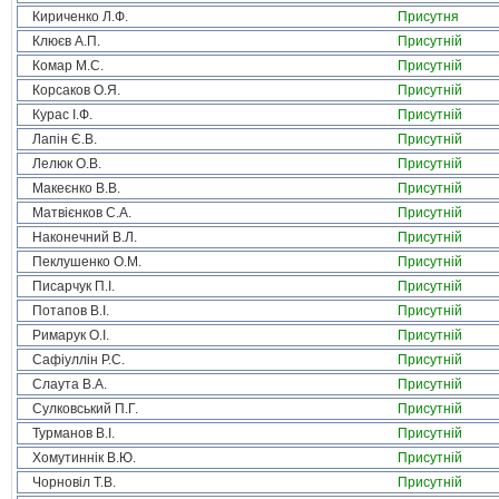
Кириченко Л.Ф.
Присутня
Клюєв А.П.
Присутній
Комар М.С.
Присутній
Корсаков О.Я.
Присутній
Курас І.Ф.
Присутній
Лапін Є.В.
Присутній
Лелюк О.В.
Присутній
Макеєнко В.В.
Присутній
Матвієнков С.А.
Присутній
Наконечний В.Л.
Присутній
Пеклушенко О.М.
Присутній
Писарчук П.І.
Присутній
Потапов В.І.
Присутній
Римарук О.І.
Присутній
Сафіуллін Р.С.
Присутній
Слаута В.А.
Присутній
Сулковський П.Г.
Присутній
Турманов В.І.
Присутній
Хомутиннік В.Ю.
Присутній
Чорновіл Т.В.
Присутній