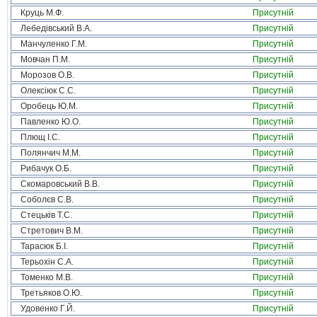
Круць М.Ф.
Присутній
Лебедівський В.А.
Присутній
Манчуленко Г.М.
Присутній
Мовчан П.М.
Присутній
Морозов О.В.
Присутній
Олексіюк С.С.
Присутній
Оробець Ю.М.
Присутній
Павленко Ю.О.
Присутній
Плющ І.С.
Присутній
Полянчич М.М.
Присутній
Рибачук О.Б.
Присутній
Скомаровський В.В.
Присутній
Соболєв С.В.
Присутній
Стецьків Т.С.
Присутній
Стретович В.М.
Присутній
Тарасюк Б.І.
Присутній
Терьохін С.А.
Присутній
Томенко М.В.
Присутній
Третьяков О.Ю.
Присутній
Удовенко Г.Й.
Присутній