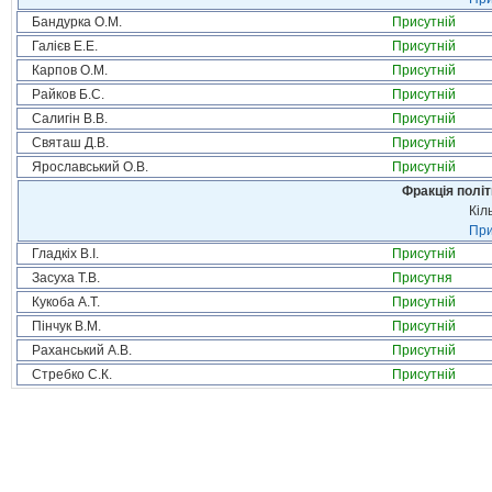
Бандурка О.М.
Присутній
Галієв Е.Е.
Присутній
Карпов О.М.
Присутній
Райков Б.С.
Присутній
Салигін В.В.
Присутній
Святаш Д.В.
Присутній
Ярославський О.В.
Присутній
Фракція політ
Кіл
При
Гладкіх В.І.
Присутній
Засуха Т.В.
Присутня
Кукоба А.Т.
Присутній
Пінчук В.М.
Присутній
Раханський А.В.
Присутній
Стребко С.К.
Присутній