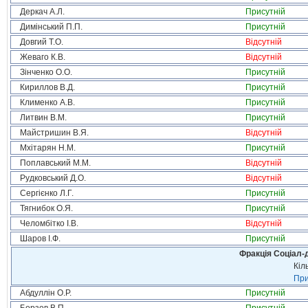
Деркач А.Л.
Присутній
Димінський П.П.
Присутній
Довгий Т.О.
Відсутній
Жеваго К.В.
Відсутній
Зінченко О.О.
Присутній
Кириллов В.Д.
Присутній
Клименко А.В.
Присутній
Литвин В.М.
Присутній
Майстришин В.Я.
Відсутній
Мхітарян Н.М.
Присутній
Поплавський М.М.
Відсутній
Рудковський Д.О.
Відсутній
Сергієнко Л.Г.
Присутній
Тягнибок О.Я.
Присутній
Челомбітко І.В.
Відсутній
Шаров І.Ф.
Присутній
Фракція Соціал-д
Кіл
При
Абдуллін О.Р.
Присутній