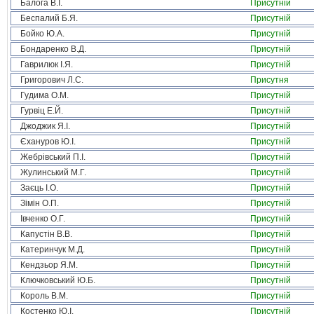
Балога В.І.
Присутній
Беспалий Б.Я.
Присутній
Бойко Ю.А.
Присутній
Бондаренко В.Д.
Присутній
Гаврилюк І.Я.
Присутній
Григорович Л.С.
Присутня
Гудима О.М.
Присутній
Гурвіц Е.Й.
Присутній
Джоджик Я.І.
Присутній
Єхануров Ю.І.
Присутній
Жебрівський П.І.
Присутній
Жулинський М.Г.
Присутній
Заєць І.О.
Присутній
Зімін О.П.
Присутній
Івченко О.Г.
Присутній
Капустін В.В.
Присутній
Катеринчук М.Д.
Присутній
Кендзьор Я.М.
Присутній
Ключковський Ю.Б.
Присутній
Король В.М.
Присутній
Костенко Ю.І.
Присутній