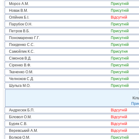
Мороз А.М.
Присутній
Новак В.М.
Присутній
Олійник Б.І.
Відсутній
Парубок О.Н.
Присутній
Петров В.Б.
Присутній
Пономаренко Г.Г.
Присутній
Пхиденко С.С.
Присутній
Самойлик К.С.
Присутня
Сімонов В.Д.
Присутній
Сіренко В.Ф.
Присутній
Ткаченко О.М.
Присутній
Челноков С.Д.
Присутній
Шульга М.О.
Присутній
Кіл
Прис
Андресюк Б.П.
Відсутній
Біловол О.М.
Відсутній
Буряк С.В.
Відсутній
Веревський А.М.
Відсутній
Волков О.М.
Присутній