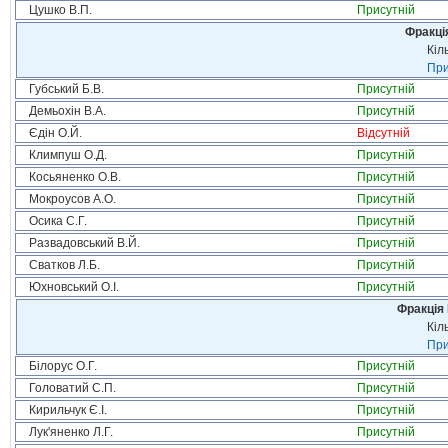
Цушко В.П.
Присутній
Фракція
Кіл
При
Губський Б.В.
Присутній
Демьохін В.А.
Присутній
Єдін О.Й.
Відсутній
Климпуш О.Д.
Присутній
Косьяненко О.В.
Присутній
Мокроусов А.О.
Присутній
Осика С.Г.
Присутній
Развадовський В.Й.
Присутній
Сватков Л.Б.
Присутній
Юхновський О.І.
Присутній
Фракція
Кіл
При
Білорус О.Г.
Присутній
Головатий С.П.
Присутній
Кирильчук Є.І.
Присутній
Лук'яненко Л.Г.
Присутній