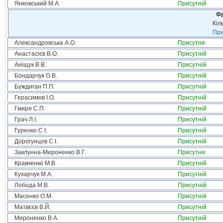
Янковський М.А.
Присутній
Фр
Кіл
При
Александровська А.О.
Присутня
Анастасієв В.О.
Присутній
Аніщук В.В.
Присутній
Бондарчук О.В.
Присутній
Буждиган П.П.
Присутній
Герасимов І.О.
Присутній
Гмиря С.П.
Присутній
Грач Л.І.
Присутній
Гуренко С.І.
Присутній
Дорогунцов С.І.
Присутній
Заклунна-Мироненко В.Г.
Присутня
Кравченко М.В.
Присутній
Кухарчук М.А.
Присутній
Лобода М.В.
Присутній
Масенко О.М.
Присутній
Матвєєв В.Й.
Присутній
Мироненко В.А.
Присутній