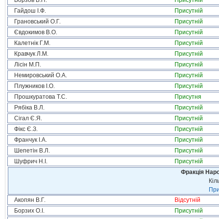
Борзов В.П.
Присутній
Гайдош І.Ф.
Присутній
Грановський О.Г.
Присутній
Євдокимов В.О.
Присутній
Калетнік Г.М.
Присутній
Кравчук Л.М.
Присутній
Лісін М.П.
Присутній
Немировський О.А.
Присутній
Плужников І.О.
Присутній
Прошкуратова Т.С.
Присутня
Рябіка В.Л.
Присутній
Сігал Є.Я.
Присутній
Фікс Є.З.
Присутній
Франчук І.А.
Присутній
Шепетін В.Л.
Присутній
Шуфрич Н.І.
Присутній
Фракція Народ
Кіл
При
Акопян В.Г.
Відсутній
Борзих О.І.
Присутній