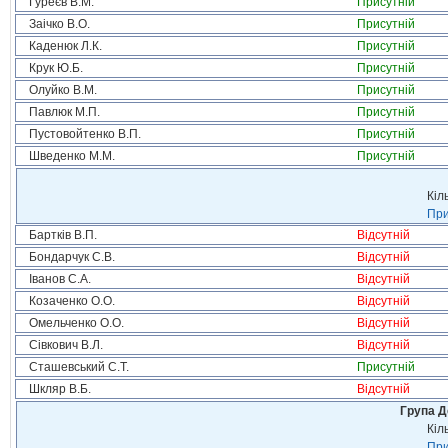
Гуреєв В.М.
Присутній
Заічко В.О.
Присутній
Каденюк Л.К.
Присутній
Крук Ю.Б.
Присутній
Олуйко В.М.
Присутній
Павлюк М.П.
Присутній
Пустовойтенко В.П.
Присутній
Шведенко М.М.
Присутній
Кіл
При
Бартків В.П.
Відсутній
Бондарчук С.В.
Відсутній
Іванов С.А.
Відсутній
Козаченко О.О.
Відсутній
Омельченко О.О.
Відсутній
Сівкович В.Л.
Відсутній
Сташевський С.Т.
Присутній
Шкляр В.Б.
Відсутній
Група Д
Кіл
При