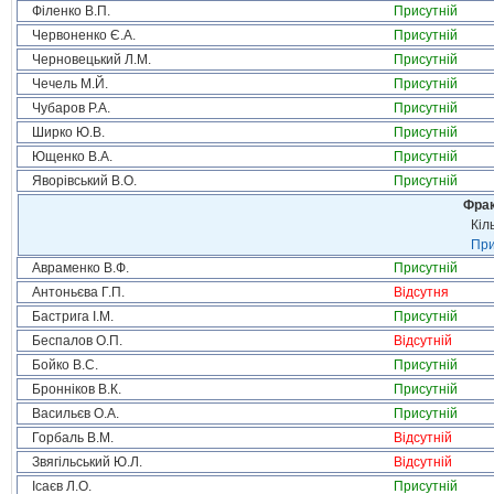
Філенко В.П.
Присутній
Червоненко Є.А.
Присутній
Черновецький Л.М.
Присутній
Чечель М.Й.
Присутній
Чубаров Р.А.
Присутній
Ширко Ю.В.
Присутній
Ющенко В.А.
Присутній
Яворівський В.О.
Присутній
Фрак
Кіл
При
Авраменко В.Ф.
Присутній
Антоньєва Г.П.
Відсутня
Бастрига І.М.
Присутній
Беспалов О.П.
Відсутній
Бойко В.С.
Присутній
Бронніков В.К.
Присутній
Васильєв О.А.
Присутній
Горбаль В.М.
Відсутній
Звягільський Ю.Л.
Відсутній
Ісаєв Л.О.
Присутній