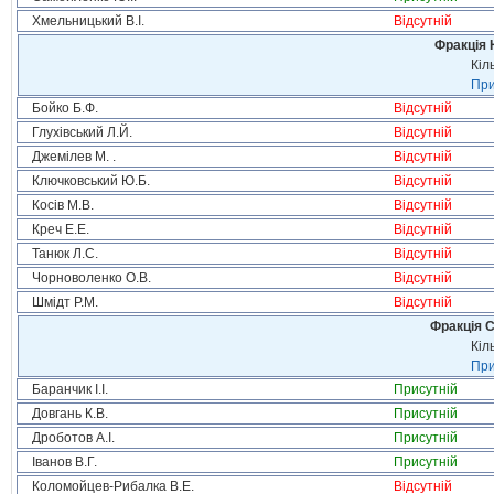
Хмельницький В.І.
Відсутній
Фракція 
Кіл
При
Бойко Б.Ф.
Відсутній
Глухівський Л.Й.
Відсутній
Джемілев М. .
Відсутній
Ключковський Ю.Б.
Відсутній
Косів М.В.
Відсутній
Креч Е.Е.
Відсутній
Танюк Л.С.
Відсутній
Чорноволенко О.В.
Відсутній
Шмідт Р.М.
Відсутній
Фракція С
Кіл
При
Баранчик І.І.
Присутній
Довгань К.В.
Присутній
Дроботов А.І.
Присутній
Іванов В.Г.
Присутній
Коломойцев-Рибалка В.Е.
Відсутній