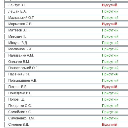
Лантух В.І.
Відсутній
Лешан Е.А.
Присутній
Малєвський О.Т.
Присутній
Мармазов Є.В.
Відсутній
Матвєєв В.Г.
Присутній
Мигович І.І.
Присутній
Мішура В.Д.
Присутній
Молчанов Б.Я.
Присутній
Наливайко А.М.
Присутній
Оплачко В.М.
Присутній
Панасовський О.Г.
Присутній
Пасечна Л.Я.
Присутня
Пейгалайнен А.В.
Присутній
Петров В.Б.
Відсутній
Понеділко В.І.
Присутній
Попов Г.Д.
Присутній
Пхиденко С.С.
Присутній
Самойлик К.С.
Присутня
Симоненко П.М.
Присутній
Сімонов В.Д.
Відсутній