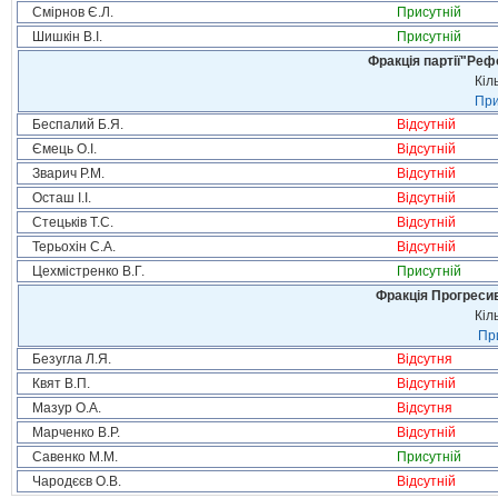
Смірнов Є.Л.
Присутній
Шишкін В.І.
Присутній
Фракція партії"Реф
Кіл
При
Беспалий Б.Я.
Відсутній
Ємець О.І.
Відсутній
Зварич Р.М.
Відсутній
Осташ І.І.
Відсутній
Стецьків Т.С.
Відсутній
Терьохін С.А.
Відсутній
Цехмістренко В.Г.
Присутній
Фракція Прогресивн
Кіл
При
Безугла Л.Я.
Відсутня
Квят В.П.
Відсутній
Мазур О.А.
Відсутня
Марченко В.Р.
Відсутній
Савенко М.М.
Присутній
Чародєєв О.В.
Відсутній