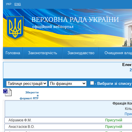
УКР
ENG
Головна
Законотворчість
Законодавство
Очищення вла
Елек
2
- Вибрати зі списку
Зберегти
в
форматі RTF
Фракція Ком
Кіль
Прис
Абрамов Ф.М.
Присутній
Анастасієв В.О.
Присутній