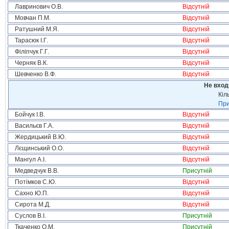
Лавринович О.В.
Відсутній
Мовчан П.М.
Відсутній
Ратушний М.Я.
Відсутній
Тарасюк І.Г.
Відсутній
Філіпчук Г.Г.
Відсутній
Черняк В.К.
Відсутній
Шевченко В.Ф.
Відсутній
Не вход
Кіл
При
Бойчук І.В.
Відсутній
Васильєв Г.А.
Відсутній
Жердицький В.Ю.
Відсутній
Лєщинський О.О.
Відсутній
Мангул А.І.
Відсутній
Медведчук В.В.
Присутній
Потімков С.Ю.
Відсутній
Сахно Ю.П.
Відсутній
Сирота М.Д.
Відсутній
Суслов В.І.
Присутній
Ткаченко О.М.
Присутній