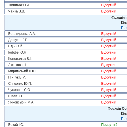
Тягнибок О.Я.
Відсутній
Чайка В.В.
Відсутній
Фракція п
Кіл
При
Богатиренко А.А.
Відсутній
Дашутін Г.П.
Відсутній
Єдін О.Й.
Відсутній
Іоффе Ю.Я.
Відсутній
Коновалюк В.І.
Відсутній
Лютікова І.І.
Відсутня
Миримський Л.Ю.
Відсутній
Пінчук В.М.
Відсутній
Спіженко Ю.П.
Відсутній
Чукмасов С.О.
Відсутній
Шпак О.Г.
Відсутній
Янковський М.А.
Відсутній
Фракція Соц
Кіл
При
Бокий І.С.
Присутній