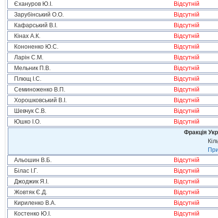
Єхануров Ю.І.
Відсутній
Зарубінський О.О.
Відсутній
Кафарський В.І.
Відсутній
Кінах А.К.
Відсутній
Кононенко Ю.С.
Відсутній
Ларін С.М.
Відсутній
Мельник П.В.
Відсутній
Плющ І.С.
Відсутній
Семиноженко В.П.
Відсутній
Хорошковський В.І.
Відсутній
Шевчук С.В.
Відсутній
Юшко І.О.
Відсутній
Фракція Ук
Кіл
При
Альошин В.Б.
Відсутній
Білас І.Г.
Відсутній
Джоджик Я.І.
Відсутній
Жовтяк Є.Д.
Відсутній
Кириленко В.А.
Відсутній
Костенко Ю.І.
Відсутній