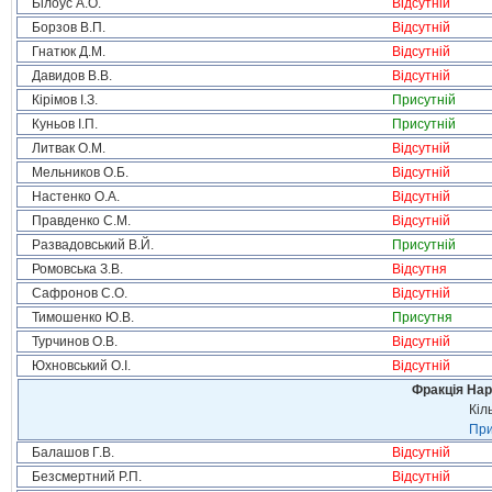
Білоус А.О.
Відсутній
Борзов В.П.
Відсутній
Гнатюк Д.М.
Відсутній
Давидов В.В.
Відсутній
Кірімов І.З.
Присутній
Куньов І.П.
Присутній
Литвак О.М.
Відсутній
Мельников О.Б.
Відсутній
Настенко О.А.
Відсутній
Правденко С.М.
Відсутній
Развадовський В.Й.
Присутній
Ромовська З.В.
Відсутня
Сафронов С.О.
Відсутній
Тимошенко Ю.В.
Присутня
Турчинов О.В.
Відсутній
Юхновський О.І.
Відсутній
Фракція Нар
Кіл
При
Балашов Г.В.
Відсутній
Безсмертний Р.П.
Відсутній