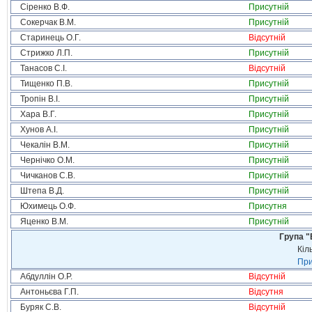
Сіренко В.Ф.
Присутній
Сокерчак В.М.
Присутній
Старинець О.Г.
Відсутній
Стрижко Л.П.
Присутній
Танасов С.І.
Відсутній
Тищенко П.В.
Присутній
Тропін В.І.
Присутній
Хара В.Г.
Присутній
Хунов А.І.
Присутній
Чекалін В.М.
Присутній
Чернічко О.М.
Присутній
Чичканов С.В.
Присутній
Штепа В.Д.
Присутній
Юхимець О.Ф.
Присутня
Яценко В.М.
Присутній
Група "
Кіл
При
Абдуллін О.Р.
Відсутній
Антоньєва Г.П.
Відсутня
Буряк С.В.
Відсутній