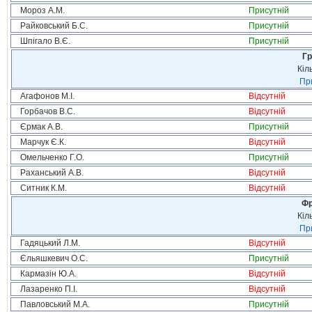
Мороз А.М.
Присутній
Райковський Б.С.
Присутній
Шпігало В.Є.
Присутній
Гр
Кіл
При
Агафонов М.І.
Відсутній
Горбачов В.С.
Відсутній
Єрмак А.В.
Присутній
Марчук Є.К.
Відсутній
Омельченко Г.О.
Присутній
Раханський А.В.
Відсутній
Ситник К.М.
Відсутній
Фр
Кіл
При
Гадяцький Л.М.
Відсутній
Єльяшкевич О.С.
Присутній
Кармазін Ю.А.
Відсутній
Лазаренко П.І.
Відсутній
Павловський М.А.
Присутній