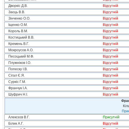
Дворкіс Д.В.
Відсутній
Заєць В.В.
Відсутній
Зінченко О.О.
Відсутній
Іщенко О.М.
Відсутній
Король В.М.
Відсутній
Костицький В.В.
Відсутній
Кремень В.Г.
Відсутній
Мокроусов А.О.
Відсутній
Песоцький М.Ф.
Відсутній
Плужніков І.О.
Відсутній
Попеску І.В.
Відсутній
Сігал Є.Я.
Відсутній
Суркіс Г.М.
Відсутній
Франчук І.А.
Відсутній
Шуфрич Н.І.
Відсутній
Фрак
Кіл
Прис
Алексєєв В.Г.
Присутній
Білик А.Г.
Відсутній