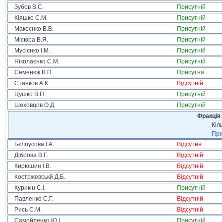
Зубов В.С.
Присутній
Кіяшко С.М.
Присутній
Макеєнко В.В.
Присутній
Місюра В.Я.
Присутній
Мусієнко І.М.
Присутній
Ніколаєнко С.М.
Присутній
Семенюк В.П.
Присутня
Станков А.К.
Відсутній
Цушко В.П.
Присутній
Шеховцов О.Д.
Присутній
Фракція 
Кіл
При
Бєлоусова І.А.
Відсутня
Діброва В.Г.
Відсутній
Кирюшин І.В.
Відсутній
Костржевськй Д.Б.
Відсутній
Курикін С.І.
Присутній
Павленко С.Г.
Відсутній
Рись С.М.
Відсутній
Самойленко Ю.І.
Присутній