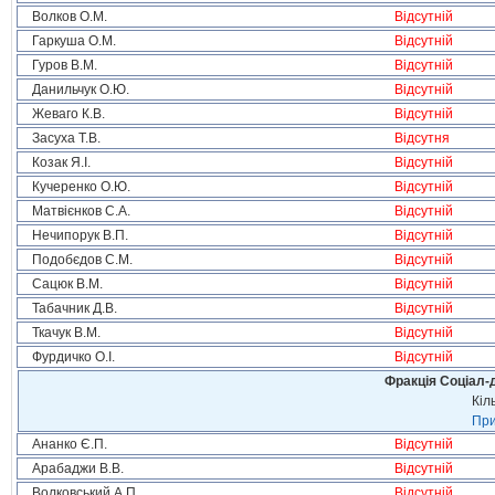
Волков О.М.
Відсутній
Гаркуша О.М.
Відсутній
Гуров В.М.
Відсутній
Данильчук О.Ю.
Відсутній
Жеваго К.В.
Відсутній
Засуха Т.В.
Відсутня
Козак Я.І.
Відсутній
Кучеренко О.Ю.
Відсутній
Матвієнков С.А.
Відсутній
Нечипорук В.П.
Відсутній
Подобєдов С.М.
Відсутній
Сацюк В.М.
Відсутній
Табачник Д.В.
Відсутній
Ткачук В.М.
Відсутній
Фурдичко О.І.
Відсутній
Фракція Соціал-д
Кіл
При
Ананко Є.П.
Відсутній
Арабаджи В.В.
Відсутній
Волковський А.П.
Відсутній