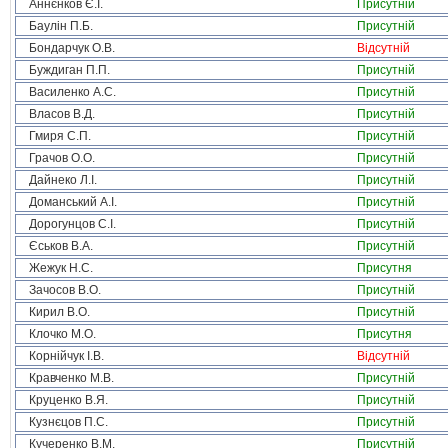
Аннєнков Є.І.
Присутній
Баулін П.Б.
Присутній
Бондарчук О.В.
Відсутній
Буждиган П.П.
Присутній
Василенко А.С.
Присутній
Власов В.Д.
Присутній
Гмиря С.П.
Присутній
Грачов О.О.
Присутній
Дайнеко Л.І.
Присутній
Доманський А.І.
Присутній
Дорогунцов С.І.
Присутній
Єськов В.А.
Присутній
Жежук Н.С.
Присутня
Зачосов В.О.
Присутній
Кирил В.О.
Присутній
Клочко М.О.
Присутня
Корнійчук І.В.
Відсутній
Кравченко М.В.
Присутній
Круценко В.Я.
Присутній
Кузнєцов П.С.
Присутній
Кучеренко В.М.
Присутній