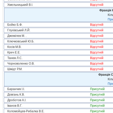
Хмельницький В.І.
Відсутній
Фракція 
Кіл
При
Бойко Б.Ф.
Відсутній
Глухівський Л.Й.
Відсутній
Джемілев М. .
Відсутній
Ключковський Ю.Б.
Відсутній
Косів М.В.
Відсутній
Креч Е.Е.
Відсутній
Танюк Л.С.
Відсутній
Чорноволенко О.В.
Відсутній
Шмідт Р.М.
Відсутній
Фракція С
Кіл
При
Баранчик І.І.
Присутній
Довгань К.В.
Присутній
Дроботов А.І.
Присутній
Іванов В.Г.
Присутній
Коломойцев-Рибалка В.Е.
Присутній