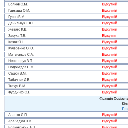
Волков О.М.
Відсутній
Гаркуша О.М.
Відсутній
Гуров В.М.
Відсутній
Данильчук О.Ю.
Відсутній
Жеваго К.В.
Відсутній
Засуха Т.В.
Відсутня
Козак Я.І.
Відсутній
Кучеренко О.Ю.
Відсутній
Матвієнков С.А.
Відсутній
Нечипорук В.П.
Відсутній
Подобєдов С.М.
Відсутній
Сацюк В.М.
Відсутній
Табачник Д.В.
Відсутній
Ткачук В.М.
Відсутній
Фурдичко О.І.
Відсутній
Фракція Соціал-д
Кіл
При
Ананко Є.П.
Відсутній
Арабаджи В.В.
Відсутній
Волковський А.П.
Відсутній