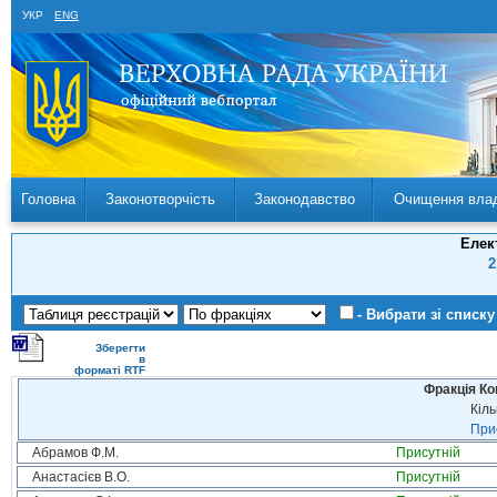
УКР
ENG
Головна
Законотворчість
Законодавство
Очищення вла
Елек
2
- Вибрати зі списку
Зберегти
в
форматі RTF
Фракція Ком
Кіль
Прис
Абрамов Ф.М.
Присутній
Анастасієв В.О.
Присутній