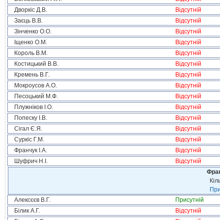
Дворкіс Д.В.
Відсутній
Заєць В.В.
Відсутній
Зінченко О.О.
Відсутній
Іщенко О.М.
Відсутній
Король В.М.
Відсутній
Костицький В.В.
Відсутній
Кремень В.Г.
Відсутній
Мокроусов А.О.
Відсутній
Песоцький М.Ф.
Відсутній
Плужніков І.О.
Відсутній
Попеску І.В.
Відсутній
Сігал Є.Я.
Відсутній
Суркіс Г.М.
Відсутній
Франчук І.А.
Відсутній
Шуфрич Н.І.
Відсутній
Фрак
Кіл
При
Алексєєв В.Г.
Присутній
Білик А.Г.
Відсутній