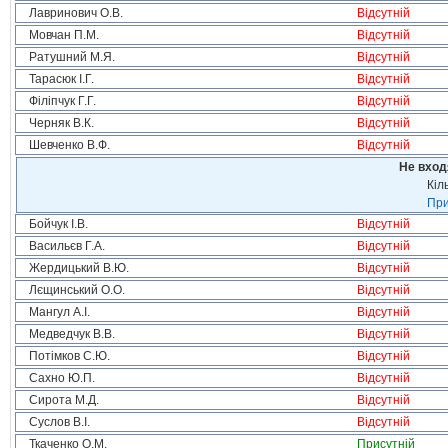
Лавринович О.В.
Відсутній
Мовчан П.М.
Відсутній
Ратушний М.Я.
Відсутній
Тарасюк І.Г.
Відсутній
Філіпчук Г.Г.
Відсутній
Черняк В.К.
Відсутній
Шевченко В.Ф.
Відсутній
Не вход
Кіл
При
Бойчук І.В.
Відсутній
Васильєв Г.А.
Відсутній
Жердицький В.Ю.
Відсутній
Лєщинський О.О.
Відсутній
Мангул А.І.
Відсутній
Медведчук В.В.
Відсутній
Потімков С.Ю.
Відсутній
Сахно Ю.П.
Відсутній
Сирота М.Д.
Відсутній
Суслов В.І.
Відсутній
Ткаченко О.М.
Присутній