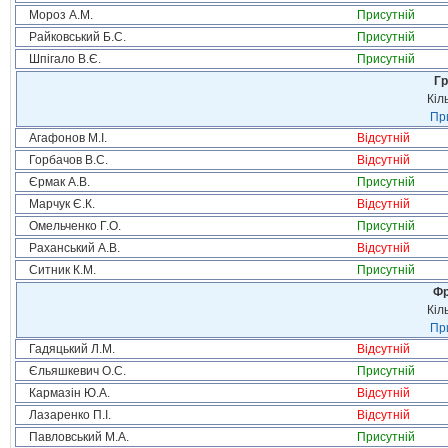
Мороз А.М.
Присутній
Райковський Б.С.
Присутній
Шпігало В.Є.
Присутній
Гр
Кіл
При
Агафонов М.І.
Відсутній
Горбачов В.С.
Відсутній
Єрмак А.В.
Присутній
Марчук Є.К.
Відсутній
Омельченко Г.О.
Присутній
Раханський А.В.
Відсутній
Ситник К.М.
Присутній
Фр
Кіл
При
Гадяцький Л.М.
Відсутній
Єльяшкевич О.С.
Присутній
Кармазін Ю.А.
Відсутній
Лазаренко П.І.
Відсутній
Павловський М.А.
Присутній