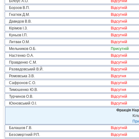
Білоус А.О.
Відсутній
Борзов В.П.
Відсутній
Гнатюк Д.М.
Відсутній
Давидов В.В.
Відсутній
Кірімов І.З.
Відсутній
Куньов І.П.
Відсутній
Литвак О.М.
Відсутній
Мельников О.Б.
Присутній
Настенко О.А.
Відсутній
Правденко С.М.
Відсутній
Развадовський В.Й.
Відсутній
Ромовська З.В.
Відсутня
Сафронов С.О.
Відсутній
Тимошенко Ю.В.
Відсутня
Турчинов О.В.
Відсутній
Юхновський О.І.
Відсутній
Фракція Нар
Кіл
При
Балашов Г.В.
Відсутній
Безсмертний Р.П.
Відсутній