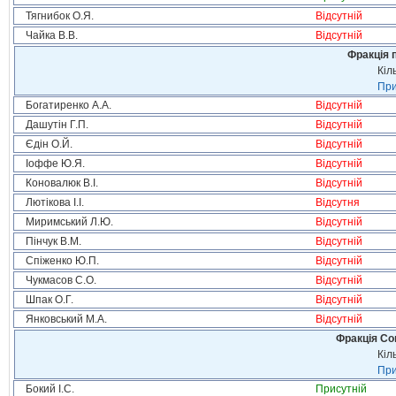
Тягнибок О.Я.
Відсутній
Чайка В.В.
Відсутній
Фракція п
Кіл
При
Богатиренко А.А.
Відсутній
Дашутін Г.П.
Відсутній
Єдін О.Й.
Відсутній
Іоффе Ю.Я.
Відсутній
Коновалюк В.І.
Відсутній
Лютікова І.І.
Відсутня
Миримський Л.Ю.
Відсутній
Пінчук В.М.
Відсутній
Спіженко Ю.П.
Відсутній
Чукмасов С.О.
Відсутній
Шпак О.Г.
Відсутній
Янковський М.А.
Відсутній
Фракція Соц
Кіл
При
Бокий І.С.
Присутній