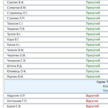
Сіренко В.Ф.
Присутній
Сокерчак В.М.
Присутній
Старинець О.Г.
Присутній
Стрижко Л.П.
Присутній
Танасов С.І.
Присутній
Тищенко П.В.
Присутній
Тропін В.І.
Присутній
Хара В.Г.
Присутній
Хунов А.І.
Присутній
Чекалін В.М.
Присутній
Чернічко О.М.
Присутній
Чичканов С.В.
Присутній
Штепа В.Д.
Присутній
Юхимець О.Ф.
Присутня
Яценко В.М.
Присутній
Група "
Кіл
При
Абдуллін О.Р.
Відсутній
Антоньєва Г.П.
Відсутня
Буряк С.В.
Відсутній