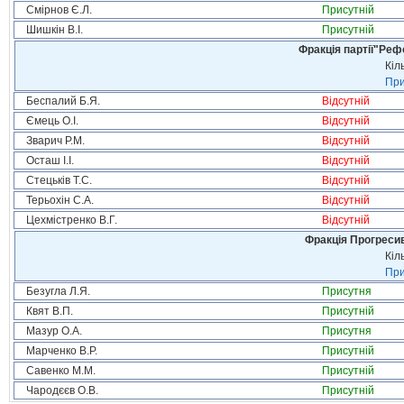
Смірнов Є.Л.
Присутній
Шишкін В.І.
Присутній
Фракція партії"Реф
Кіл
При
Беспалий Б.Я.
Відсутній
Ємець О.І.
Відсутній
Зварич Р.М.
Відсутній
Осташ І.І.
Відсутній
Стецьків Т.С.
Відсутній
Терьохін С.А.
Відсутній
Цехмістренко В.Г.
Відсутній
Фракція Прогресивн
Кіл
При
Безугла Л.Я.
Присутня
Квят В.П.
Присутній
Мазур О.А.
Присутня
Марченко В.Р.
Присутній
Савенко М.М.
Присутній
Чародєєв О.В.
Присутній