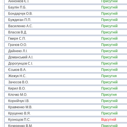
Аннєнков Є.І.
Присутній
Баулін П.Б.
Присутній
Бондарчук О.В.
Присутній
Буждиган П.П.
Присутній
Василенко А.С.
Присутній
Власов В.Д.
Присутній
Гмиря С.П.
Присутній
Грачов О.О.
Присутній
Дайнеко Л.І.
Присутній
Доманський А.І.
Присутній
Дорогунцов С.І.
Присутній
Єськов В.А.
Присутній
Жежук Н.С.
Присутня
Зачосов В.О.
Присутній
Кирил В.О.
Присутній
Клочко М.О.
Присутня
Корнійчук І.В.
Присутній
Кравченко М.В.
Присутній
Круценко В.Я.
Присутній
Кузнєцов П.С.
Відсутній
Кучеренко В.М.
Присутній