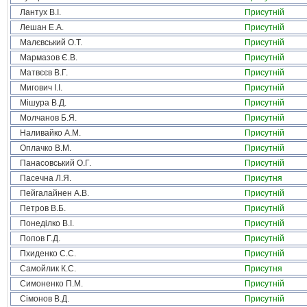
Лантух В.І.
Присутній
Лешан Е.А.
Присутній
Малєвський О.Т.
Присутній
Мармазов Є.В.
Присутній
Матвєєв В.Г.
Присутній
Мигович І.І.
Присутній
Мішура В.Д.
Присутній
Молчанов Б.Я.
Присутній
Наливайко А.М.
Присутній
Оплачко В.М.
Присутній
Панасовський О.Г.
Присутній
Пасечна Л.Я.
Присутня
Пейгалайнен А.В.
Присутній
Петров В.Б.
Присутній
Понеділко В.І.
Присутній
Попов Г.Д.
Присутній
Пхиденко С.С.
Присутній
Самойлик К.С.
Присутня
Симоненко П.М.
Присутній
Сімонов В.Д.
Присутній