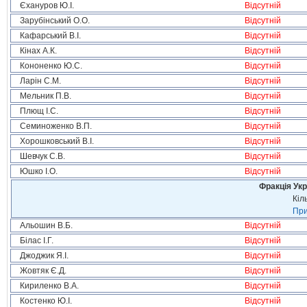
Єхануров Ю.І.
Відсутній
Зарубінський О.О.
Відсутній
Кафарський В.І.
Відсутній
Кінах А.К.
Відсутній
Кононенко Ю.С.
Відсутній
Ларін С.М.
Відсутній
Мельник П.В.
Відсутній
Плющ І.С.
Відсутній
Семиноженко В.П.
Відсутній
Хорошковський В.І.
Відсутній
Шевчук С.В.
Відсутній
Юшко І.О.
Відсутній
Фракція Ук
Кіл
При
Альошин В.Б.
Відсутній
Білас І.Г.
Відсутній
Джоджик Я.І.
Відсутній
Жовтяк Є.Д.
Відсутній
Кириленко В.А.
Відсутній
Костенко Ю.І.
Відсутній