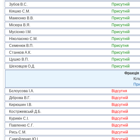
Зубов В.С.
Присутній
Кіяшко С.М.
Присутній
Макеєнко В.В.
Присутній
Місюра В.Я.
Присутній
Мусієнко І.М.
Присутній
Ніколаєнко С.М.
Присутній
Семенюк В.П.
Присутня
Станков А.К.
Присутній
Цушко В.П.
Присутній
Шеховцов О.Д.
Присутній
Фракція 
Кіл
При
Бєлоусова І.А.
Відсутня
Діброва В.Г.
Відсутній
Кирюшин І.В.
Відсутній
Костржевськй Д.Б.
Відсутній
Курикін С.І.
Відсутній
Павленко С.Г.
Відсутній
Рись С.М.
Відсутній
Самойленко Ю.І.
Відсутній