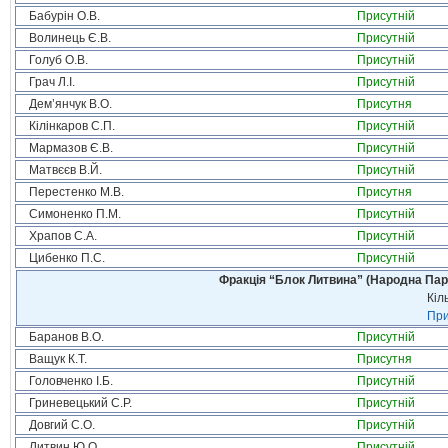
Бабурін О.В.
Присутній
Волинець Є.В.
Присутній
Голуб О.В.
Присутній
Грач Л.І.
Присутній
Дем’янчук В.О.
Присутня
Кілінкаров С.П.
Присутній
Мармазов Є.В.
Присутній
Матвєєв В.Й.
Присутній
Перестенко М.В.
Присутня
Симоненко П.М.
Присутній
Храпов С.А.
Присутній
Цибенко П.С.
Присутній
Фракція “Блок Литвина” (Народна Парті
Кіл
При
Баранов В.О.
Присутній
Ващук К.Т.
Присутня
Головченко І.Б.
Присутній
Гриневецький С.Р.
Присутній
Довгий С.О.
Присутній
Литвин Ю.О.
Присутній