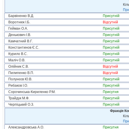
Кіл
При
Барвіненко В.Д.
Присутній
Воротнюк І.Б.
Відсутній
Гейман О.А.
Присутній
Денькович І.В.
Присутній
Камчатний В.Г.
Присутній
Константинов Є.С.
Присутній
Курило В.С.
Присутній
Маліч О.В.
Присутній
Олійник С.В.
Відсутній
Пилипенко В.П.
Відсутній
Полунєєв Ю.В.
Присутній
Рибаков І.О.
Присутній
Сорочинська-Кириленко Р.М.
Присутня
Трайдук М.Ф.
Присутній
Черпіцький О.З.
Присутній
Фракція Ком
Кіл
При
Александровська А.О.
Присутня