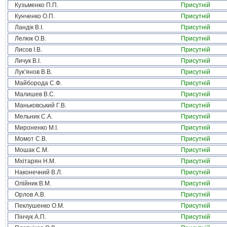
Кузьменко П.П.
Присутній
Кунченко О.П.
Присутній
Ландік В.І.
Присутній
Лелюк О.В.
Присутній
Лисов І.В.
Присутній
Личук В.І.
Присутній
Лук’янов В.В.
Присутній
Майборода С.Ф.
Присутній
Малишев В.С.
Присутній
Маньковський Г.В.
Присутній
Мельник С.А.
Присутній
Мироненко М.І.
Присутній
Момот С.В.
Присутній
Мошак С.М.
Присутній
Мхітарян Н.М.
Присутній
Наконечний В.Л.
Присутній
Олійник В.М.
Присутній
Орлов А.В.
Присутній
Пеклушенко О.М.
Присутній
Пінчук А.П.
Присутній