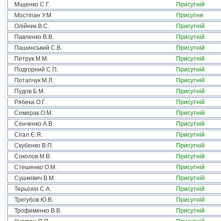
Міщенко С.Г.
Присутній
Мостіпан У.М.
Присутня
Олійник В.С.
Присутній
Павленко В.В.
Присутній
Пашинський С.В.
Присутній
Петрук М.М.
Присутній
Подгорний С.П.
Присутній
Потапчук М.Л.
Присутній
Пудов Б.М.
Присутній
Рябека О.Г.
Присутній
Семерак О.М.
Присутній
Сенченко А.В.
Присутній
Сігал Є.Я.
Присутній
Скубенко В.П.
Присутній
Соколов М.В.
Присутній
Стешенко О.М.
Присутній
Сушкевич В.М.
Присутній
Терьохін С.А.
Присутній
Трегубов Ю.В.
Присутній
Трофименко В.В.
Присутній