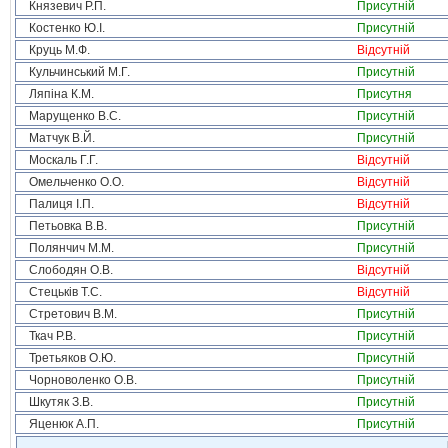
Князевич Р.П.
Присутній
Костенко Ю.І.
Присутній
Круць М.Ф.
Відсутній
Кульчинський М.Г.
Присутній
Ляпіна К.М.
Присутня
Марущенко В.С.
Присутній
Матчук В.Й.
Присутній
Москаль Г.Г.
Відсутній
Омельченко О.О.
Відсутній
Палиця І.П.
Відсутній
Петьовка В.В.
Присутній
Полянчич М.М.
Присутній
Слободян О.В.
Відсутній
Стецьків Т.С.
Відсутній
Стретович В.М.
Присутній
Ткач Р.В.
Присутній
Третьяков О.Ю.
Присутній
Чорноволенко О.В.
Присутній
Шкутяк З.В.
Присутній
Яценюк А.П.
Присутній