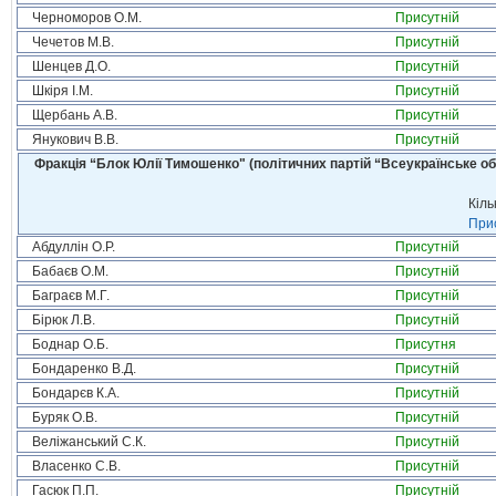
Черноморов О.М.
Присутній
Чечетов М.В.
Присутній
Шенцев Д.О.
Присутній
Шкіря І.М.
Присутній
Щербань А.В.
Присутній
Янукович В.В.
Присутній
Фракція “Блок Юлії Тимошенко" (політичних партій “Всеукраїнське об
Кіль
Прис
Абдуллін О.Р.
Присутній
Бабаєв О.М.
Присутній
Баграєв М.Г.
Присутній
Бірюк Л.В.
Присутній
Боднар О.Б.
Присутня
Бондаренко В.Д.
Присутній
Бондарєв К.А.
Присутній
Буряк О.В.
Присутній
Веліжанський С.К.
Присутній
Власенко С.В.
Присутній
Гасюк П.П.
Присутній