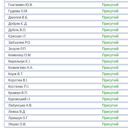
Гнаткевич Ю.В.
Присутній
Гудима О.М.
Присутній
Данілов В.Б.
Присутній
Добряк Є.Д.
Присутній
Дубіль В.О.
Присутній
Єресько І.Г.
Присутній
Забзалюк Р.О.
Присутній
Зозуля Р.П.
Присутній
Кеменяш О.М.
Присутній
Кирильчук Є.І.
Присутній
Кожем’якін А.А.
Присутній
Корж В.Т.
Присутній
Коротюк В.І.
Присутній
Костенко П.І.
Присутній
Кравчук В.П.
Присутній
Куровський І.І.
Присутній
Лабунська А.В.
Присутня
Лемза В.Д.
Присутній
Лукашук О.Г.
Присутній
Ляшко О.В.
Присутній