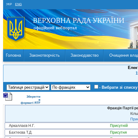
УКР
ENG
Головна
Законотворчість
Законодавство
Очищення вла
Елек
1
- Вибрати зі списку
Зберегти
в
форматі RTF
Фракція Партії р
Кіль
Прис
Аркаллаєв Н.Г.
Присутній
Бахтеєва Т.Д.
Присутня