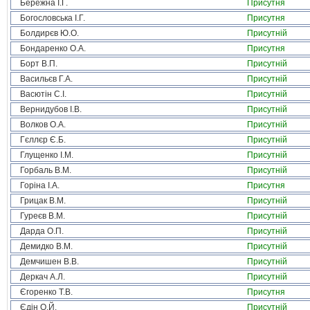
Бережна І.Г.
Присутня
Богословська І.Г.
Присутня
Болдирєв Ю.О.
Присутній
Бондаренко О.А.
Присутня
Борт В.П.
Присутній
Васильєв Г.А.
Присутній
Васютін С.І.
Присутній
Вернидубов І.В.
Присутній
Волков О.А.
Присутній
Гєллєр Є.Б.
Присутній
Глущенко І.М.
Присутній
Горбаль В.М.
Присутній
Горіна І.А.
Присутня
Грицак В.М.
Присутній
Гуреєв В.М.
Присутній
Дарда О.П.
Присутній
Демидко В.М.
Присутній
Демчишен В.В.
Присутній
Деркач А.Л.
Присутній
Єгоренко Т.В.
Присутня
Єдін О.Й.
Присутній