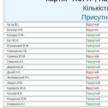
Кількіст
Присутні
Ар’єв В.І.
Відсутній
Білозір О.В.
Відсутня
Бондар О.М.
Присутній
Бут Ю.А.
Присутній
В’язівський В.М.
Присутній
Геращенко І.В.
Присутня
Гримчак Ю.М.
Відсутній
Гуменюк О.І.
Присутній
Джемілєв М. .
Присутній
Доній О.С.
Відсутній
Жебрівський П.І.
Відсутній
Зварич Р.М.
Присутній
Кармазін Ю.А.
Відсутній
Каськів В.В.
Присутній
Кендзьор Я.М.
Присутній
Клименко О.І.
Присутній