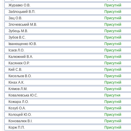
Журавко О.В.
Присутній
Заблоцький В.П.
Присутній
Зац О.В.
Присутній
Злочевський М.В.
Присутній
Зубець М.В.
Присутній
Зубов В.С.
Присутній
Іванющенко Ю.В.
Присутній
Ісаєв Л.О.
Присутній
Калюжний В.А.
Присутній
Касянюк О.Р.
Присутній
Кий С.В.
Присутній
Кисельов В.О.
Присутній
Кінах А.К.
Присутній
Клімов Л.М.
Присутній
Ковалевська Ю.С.
Присутня
Кожара Л.О.
Присутній
Козуб О.А.
Присутній
Колоцей Ю.О.
Присутній
Коновалюк В.І.
Присутній
Корж П.П.
Присутній