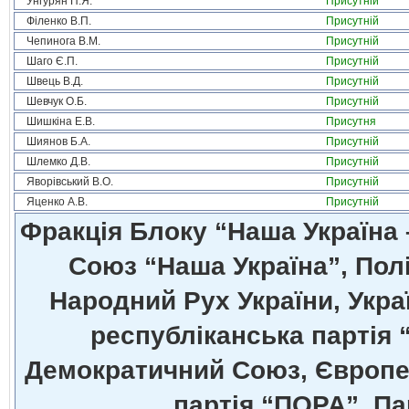
Унгурян П.Я.
Присутній
Філенко В.П.
Присутній
Чепинога В.М.
Присутній
Шаго Є.П.
Присутній
Швець В.Д.
Присутній
Шевчук О.Б.
Присутній
Шишкіна Е.В.
Присутня
Шиянов Б.А.
Присутній
Шлемко Д.В.
Присутній
Яворівський В.О.
Присутній
Яценко А.В.
Присутній
Фракція Блоку “Наша Україна
Союз “Наша Україна”, Полі
Народний Рух України, Укра
республіканська партія 
Демократичний Союз, Європей
партія “ПОРА”, Па