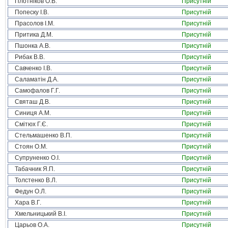
Плотніков О.В.
Присутній
Попеску І.В.
Присутній
Прасолов І.М.
Присутній
Притика Д.М.
Присутній
Пшонка А.В.
Присутній
Рибак В.В.
Присутній
Савченко І.В.
Присутній
Саламатін Д.А.
Присутній
Самофалов Г.Г.
Присутній
Святаш Д.В.
Присутній
Синиця А.М.
Присутній
Смітюх Г.Є.
Присутній
Стельмашенко В.П.
Присутній
Стоян О.М.
Присутній
Супруненко О.І.
Присутній
Табачник Я.П.
Присутній
Толстенко В.Л.
Присутній
Федун О.Л.
Присутній
Хара В.Г.
Присутній
Хмельницький В.І.
Присутній
Царьов О.А.
Присутній