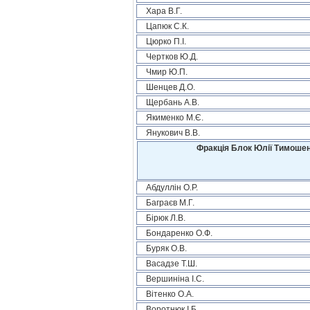
Хара В.Г.
Цапюк С.К.
Цюрко П.І.
Чертков Ю.Д.
Чмир Ю.П.
Шенцев Д.О.
Щербань А.В.
Якименко М.Є.
Янукович В.В.
Фракція Блок Юлії Тимошен
Абдуллін О.Р.
Баграєв М.Г.
Бірюк Л.В.
Бондаренко О.Ф.
Буряк О.В.
Васадзе Т.Ш.
Вершиніна І.С.
Вітенко О.А.
Воротнюк І.Б.