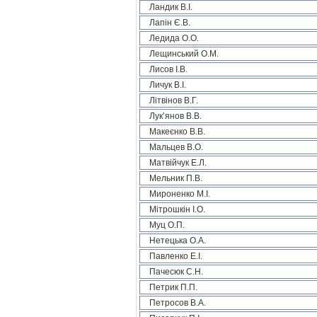
Ландик В.І.
Лапін Є.В.
Ледида О.О.
Лещинський О.М.
Лисов І.В.
Личук В.І.
Літвінов В.Г.
Лук’янов В.В.
Макеєнко В.В.
Мальцев В.О.
Матвійчук Е.Л.
Мельник П.В.
Мироненко М.І.
Мітрошкін І.О.
Муц О.П.
Нетецька О.А.
Павленко Е.І.
Пачесюк С.Н.
Петрик П.П.
Петросов В.А.