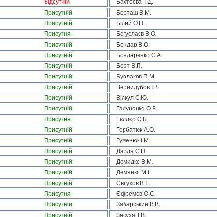
Відсутній
Бахтеєва Т.Д.
Присутній
Берташ В.М.
Присутній
Білий О.П.
Присутня
Богуслаєв В.О.
Присутній
Бондар В.О.
Присутній
Бондаренко О.А.
Присутній
Борт В.П.
Присутній
Бурлаков П.М.
Присутній
Вернидубов І.В.
Присутній
Вілкул О.Ю.
Присутній
Галуненко О.В.
Присутня
Гєллєр Є.Б.
Присутній
Горбатюк А.О.
Присутній
Гуменюк І.М.
Присутній
Дарда О.П.
Присутній
Демидко В.М.
Присутній
Демянко М.І.
Присутній
Євтухов В.І.
Присутня
Єфремов О.С.
Присутній
Забарський В.В.
Присутній
Засуха Т.В.