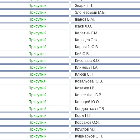
Присутній
Зварич І.Т.
Присутній
Злочевський М.В.
Присутній
Іванов В.М.
Присутній
Ісаєв Л.О.
Присутній
Калетнік Г.М.
Присутній
Кальцев С.Ф.
Присутній
Каракай Ю.В.
Присутня
Кий С.В.
Присутня
Кисельов В.О.
Присутній
Климець П.А.
Присутній
Клюєв С.П.
Присутня
Ковальова Ю.В.
Присутній
Козаков І.В.
Присутній
Колесніков Б.В.
Присутній
Колоцей Ю.О.
Присутній
Кондратьєва Т.В.
Присутній
Корж П.П.
Присутній
Корсаков О.Я.
Присутній
Круглов М.П.
Присутній
Кушнарьов Є.П.