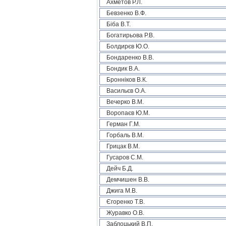
Ахметов Р.Л.
Бевзенко В.Ф.
Біба В.Т.
Богатирьова Р.В.
Болдирєв Ю.О.
Бондаренко В.В.
Бондик В.А.
Бронніков В.К.
Васильєв О.А.
Вечерко В.М.
Воропаєв Ю.М.
Герман Г.М.
Горбаль В.М.
Грицак В.М.
Гусаров С.М.
Дейч Б.Д.
Демчишен В.В.
Джига М.В.
Єгоренко Т.В.
Журавко О.В.
Заблоцький В.П.