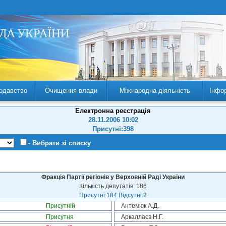
одавство
Очищення влади
Міжнародна діяльність
Інфо
Електронна реєстрація
28.11.2006 10:02
Присутні:398
- Вибрати зі списку
Фракція Партії регіонів у Верховній Раді України
Кількість депутатів: 186
Присутні:184 Відсутні:2
Присутній
Антемюк А.Д.
Присутня
Аркаллаєв Н.Г.