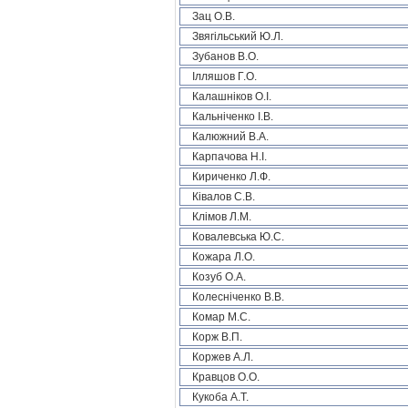
Зац О.В.
Звягільський Ю.Л.
Зубанов В.О.
Ілляшов Г.О.
Калашніков О.І.
Кальніченко І.В.
Калюжний В.А.
Карпачова Н.І.
Кириченко Л.Ф.
Ківалов С.В.
Клімов Л.М.
Ковалевська Ю.С.
Кожара Л.О.
Козуб О.А.
Колесніченко В.В.
Комар М.С.
Корж В.П.
Коржев А.Л.
Кравцов О.О.
Кукоба А.Т.