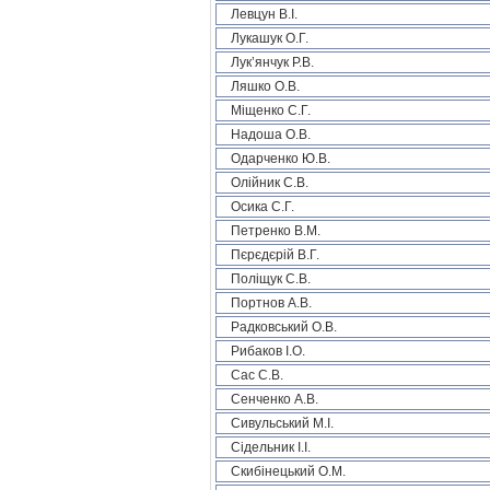
Левцун В.І.
Лукашук О.Г.
Лук’янчук Р.В.
Ляшко О.В.
Міщенко С.Г.
Надоша О.В.
Одарченко Ю.В.
Олійник С.В.
Осика С.Г.
Петренко В.М.
Пєрєдєрій В.Г.
Поліщук С.В.
Портнов А.В.
Радковський О.В.
Рибаков І.О.
Сас С.В.
Сенченко А.В.
Сивульський М.І.
Сідельник І.І.
Скибінецький О.М.