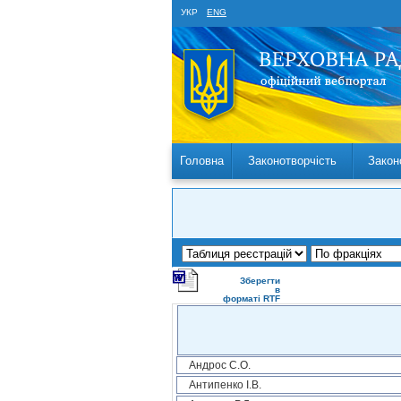
УКР
ENG
Головна
Законотворчість
Закон
Зберегти
в
форматі RTF
Андрос С.О.
Антипенко І.В.