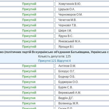
Присутній
Хомутиннік В.Ю.
Присутній
Царьов О.А.
Присутній
Черноморов О.М.
Присутній
Чечетов М.В.
Присутній
Чорновіл Т.В.
Присутній
Шкіря І.М.
Присутній
Ядуха В.С.
Присутній
Янковський М.А.
Присутній
Ярощук В.І.
ко (політичних партій Всеукраїнське об’єднання Батьківщина, Українська с
Кількість депутатів: 125
Присутні:121 Відсутні:4
Присутній
Антіпов О.М.
Присутній
Білорус О.Г.
Присутній
Боднар О.Б.
Присутня
Буджерак О.О.
Присутній
Буряк С.В.
Присутній
Веревський А.М.
Присутня
Видрін Д.Г.
Присутня
Волинець М.Я.
Присутній
Гасюк П.П.