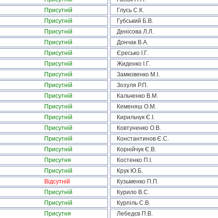
Присутній
Глусь С.К.
Присутній
Губський Б.В.
Присутній
Денісова Л.Л.
Присутній
Дончак В.А.
Присутній
Єресько І.Г.
Присутній
Жиденко І.Г.
Присутній
Замковенко М.І.
Присутній
Зозуля Р.П.
Присутній
Кальченко В.М.
Присутній
Кеменяш О.М.
Присутній
Кирильчук Є.І.
Присутній
Ковтуненко О.В.
Присутній
Константинов Є.С.
Присутній
Корнійчук Є.В.
Присутня
Костенко П.І.
Присутній
Крук Ю.Б.
Відсутній
Кузьменко П.П.
Присутній
Курило В.С.
Присутній
Курпіль С.В.
Присутня
Лебедєв П.В.