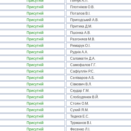
Присутній
Пінчук А.П.
Присутній
Плотніков О.В.
Присутній
Потапов В.І.
Присутній
Пригодський А.В.
Присутній
Притика Д.М.
Присутній
Пшонка А.В.
Присутній
Разгоняєв М.В.
Присутній
Римарук О.І.
Присутній
Руднік А.А.
Присутній
Саламатін Д.А.
Присутній
Самофалов Г.Г.
Присутній
Сафіуллін Р.С.
Присутній
Селіваров А.Б.
Присутній
Сівкович В.Л.
Присутній
Скудар Г.М.
Присутній
Слободянюк В.Й.
Присутній
Стоян О.М.
Присутній
Сухий Я.М.
Присутній
Тедеєв Е.С.
Присутній
Турманов В.І.
Присутній
Фесенко Л.І.