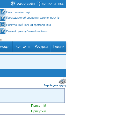
РАДА ОНЛАЙН
КОНТАКТИ
RSS
Електронні петиції
Громадське обговорення законопроєктів
Електронний кабінет громадянина
Повний цикл публічної політики
рмація
Контакти
Ресурси
Новини
Версія для друку
Присутній
Присутній