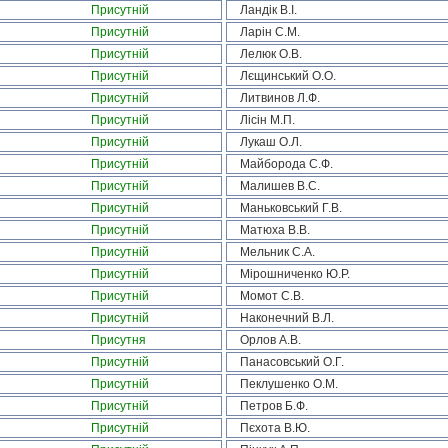
Присутній
Ландік В.І.
Присутній
Ларін С.М.
Присутній
Лелюк О.В.
Присутній
Лєщинський О.О.
Присутній
Литвинов Л.Ф.
Присутній
Лісін М.П.
Присутній
Лукаш О.Л.
Присутній
Майборода С.Ф.
Присутній
Малишев В.С.
Присутній
Маньковський Г.В.
Присутній
Матюха В.В.
Присутній
Мельник С.А.
Присутній
Мірошниченко Ю.Р.
Присутній
Момот С.В.
Присутній
Наконечний В.Л.
Присутня
Орлов А.В.
Присутній
Панасовський О.Г.
Присутній
Пеклушенко О.М.
Присутній
Петров Б.Ф.
Присутній
Пєхота В.Ю.