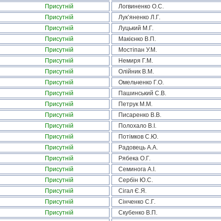
Присутній
Логвиненко О.С.
Присутній
Лук’яненко Л.Г.
Присутній
Луцький М.Г.
Присутній
Макієнко В.П.
Присутній
Мостіпан У.М.
Присутній
Немиря Г.М.
Присутній
Олійник В.М.
Присутній
Омельченко Г.О.
Присутній
Пашинський С.В.
Присутній
Петрук М.М.
Присутній
Писаренко В.В.
Присутній
Полохало В.І.
Присутній
Потімков С.Ю.
Присутній
Радовець А.А.
Присутній
Рябека О.Г.
Присутній
Семинога А.І.
Присутній
Сербін Ю.С.
Присутній
Сігал Є.Я.
Присутній
Сінченко С.Г.
Присутній
Скубенко В.П.