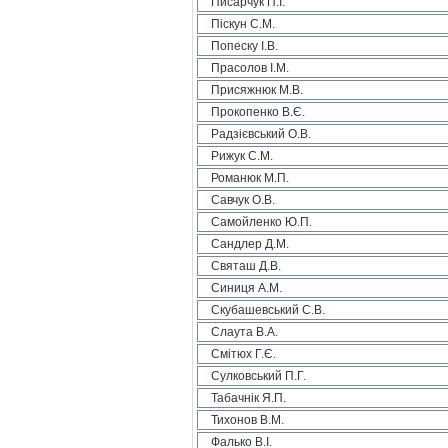
Писарчук П.І.
Піскун С.М.
Попеску І.В.
Прасолов І.М.
Присяжнюк М.В.
Прокопенко В.Є.
Радзієвський О.В.
Рижук С.М.
Романюк М.П.
Савчук О.В.
Самойленко Ю.П.
Сандлер Д.М.
Святаш Д.В.
Синиця А.М.
Скубашевський С.В.
Слаута В.А.
Смітюх Г.Є.
Сулковський П.Г.
Табачнік Я.П.
Тихонов В.М.
Фалько В.І.