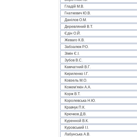
Гладій М.В.
Гнаткевич Ю.В.
Данілов О.М.
Деревляний В.Т.
Єдін О.Й.
Жеваго К.В.
Забзалюк Р.О.
Зімін Є.І.
Зубов В.С.
Камчатний В.Г.
Кириленко І.Г.
Ковзель М.О.
Кожем’якін А.А.
Корж В.Т.
Королевська Н.Ю.
Кравчук П.К.
Крючков Д.В.
Куренной В.К.
Куровський І.І.
Лабунська А.В.