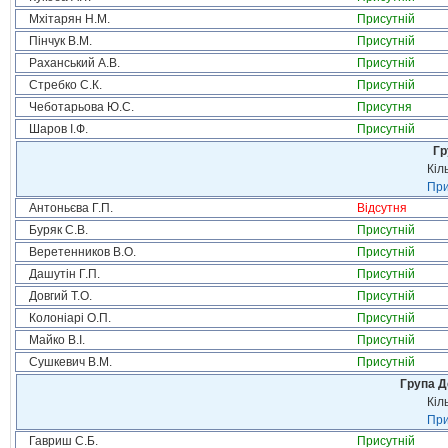
Мхітарян Н.М.
Присутній
Пінчук В.М.
Присутній
Раханський А.В.
Присутній
Стребко С.К.
Присутній
Чеботарьова Ю.С.
Присутня
Шаров І.Ф.
Присутній
Гр
Кіл
При
Антоньєва Г.П.
Відсутня
Буряк С.В.
Присутній
Веретенников В.О.
Присутній
Дашутін Г.П.
Присутній
Довгий Т.О.
Присутній
Колоніарі О.П.
Присутній
Майко В.І.
Присутній
Сушкевич В.М.
Присутній
Група Д
Кіл
При
Гавриш С.Б.
Присутній