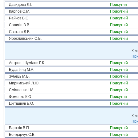
Давидова Л.І.
Присутня
Карпов О.М.
Присутній
Райков Б.С.
Присутній
Салигін В.В.
Присутній
Святаш Д.В.
Присутній
Ярославський О.В.
Присутній
Кіл
При
Астров–Шумілов Г.К.
Присутній
Будаг'янц М.А.
Присутній
Зубець М.В.
Присутній
Миримський Л.Ю.
Присутній
Сміяненко І.М.
Присутній
Фоменко К.О.
Присутня
Цкітішвілі Е.О.
Присутній
Кіл
При
Бартків В.П.
Присутній
Бондарчук С.В.
Присутній