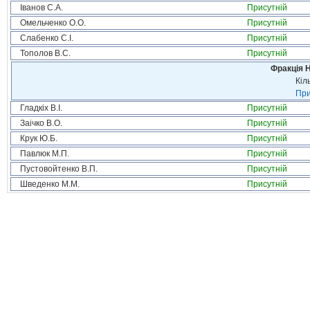
Іванов С.А.
Присутній
Омельченко О.О.
Присутній
Слабенко С.І.
Присутній
Тополов В.С.
Присутній
Фракція 
Кіл
При
Гладкіх В.І.
Присутній
Заічко В.О.
Присутній
Крук Ю.Б.
Присутній
Павлюк М.П.
Присутній
Пустовойтенко В.П.
Присутній
Шведенко М.М.
Присутній