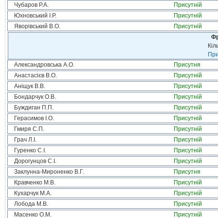
Чубаров Р.А.
Присутній
Юхновський І.Р.
Присутній
Яворівський В.О.
Присутній
Фр
Кіл
При
Александровська А.О.
Присутня
Анастасієв В.О.
Присутній
Аніщук В.В.
Присутній
Бондарчук О.В.
Присутній
Буждиган П.П.
Присутній
Герасимов І.О.
Присутній
Гмиря С.П.
Присутній
Грач Л.І.
Присутній
Гуренко С.І.
Присутній
Дорогунцов С.І.
Присутній
Заклунна-Мироненко В.Г.
Присутня
Кравченко М.В.
Присутній
Кухарчук М.А.
Присутній
Лобода М.В.
Присутній
Масенко О.М.
Присутній