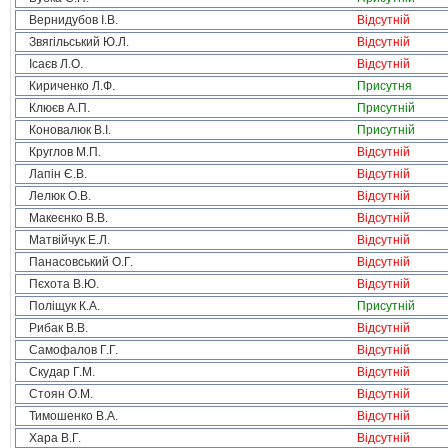
Вернидубов І.В.
Відсутній
Звягільський Ю.Л.
Відсутній
Ісаєв Л.О.
Відсутній
Кириченко Л.Ф.
Присутня
Клюєв А.П.
Присутній
Коновалюк В.І.
Присутній
Круглов М.П.
Відсутній
Лапін Є.В.
Відсутній
Лелюк О.В.
Відсутній
Макеєнко В.В.
Відсутній
Матвійчук Е.Л.
Відсутній
Панасовський О.Г.
Відсутній
Пєхота В.Ю.
Відсутній
Поліщук К.А.
Присутній
Рибак В.В.
Відсутній
Самофалов Г.Г.
Відсутній
Скудар Г.М.
Відсутній
Стоян О.М.
Відсутній
Тимошенко В.А.
Відсутній
Хара В.Г.
Відсутній