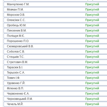
Манчуленко Г.М.
Присутній
Мовчан П.М.
Присутній
Морозов О.В.
Присутній
Олексіюк С.С.
Присутній
Оробець Ю.М.
Присутній
Пинзеник В.М.
Присутній
Поліщук М.Є.
Присутній
Порошенко П.О.
Присутній
Скомаровський В.В.
Присутній
Соболєв С.В.
Присутній
Стецьків Т.С.
Присутній
Стретович В.М.
Присутній
Тарасюк Б.І.
Присутній
Терьохін С.А.
Присутній
Томич І.Ф.
Присутній
Удовенко Г.Й.
Присутній
Філенко В.П.
Присутній
Червоненко Є.А.
Присутній
Черновецький Л.М.
Присутній
Чечель М.Й.
Присутній