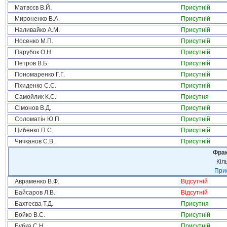
Матвєєв В.Й.
Присутній
Мироненко В.А.
Присутній
Наливайко А.М.
Присутній
Носенко М.П.
Присутній
Парубок О.Н.
Присутній
Петров В.Б.
Присутній
Пономаренко Г.Г.
Присутній
Пхиденко С.С.
Присутній
Самойлик К.С.
Присутня
Сімонов В.Д.
Присутній
Соломатін Ю.П.
Присутній
Цибенко П.С.
Присутній
Чичканов С.В.
Присутній
Фрак
Кіл
Прис
Авраменко В.Ф.
Відсутній
Байсаров Л.В.
Відсутній
Бахтеєва Т.Д.
Присутня
Бойко В.С.
Присутній
Бубка С.Н.
Присутній