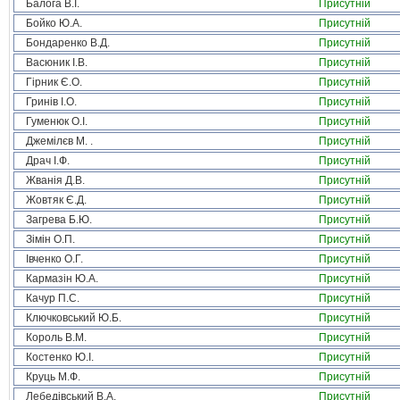
Балога В.І.
Присутній
Бойко Ю.А.
Присутній
Бондаренко В.Д.
Присутній
Васюник І.В.
Присутній
Гірник Є.О.
Присутній
Гринів І.О.
Присутній
Гуменюк О.І.
Присутній
Джемілєв М. .
Присутній
Драч І.Ф.
Присутній
Жванія Д.В.
Присутній
Жовтяк Є.Д.
Присутній
Загрева Б.Ю.
Присутній
Зімін О.П.
Присутній
Івченко О.Г.
Присутній
Кармазін Ю.А.
Присутній
Качур П.С.
Присутній
Ключковський Ю.Б.
Присутній
Король В.М.
Присутній
Костенко Ю.І.
Присутній
Круць М.Ф.
Присутній
Лебедівський В.А.
Присутній