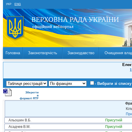
УКР
ENG
Головна
Законотворчість
Законодавство
Очищення вла
Елек
1
- Вибрати зі списку
Зберегти
в
форматі RTF
Фра
Кіл
При
Альошин В.Б.
Присутній
Асадчев В.М.
Присутній