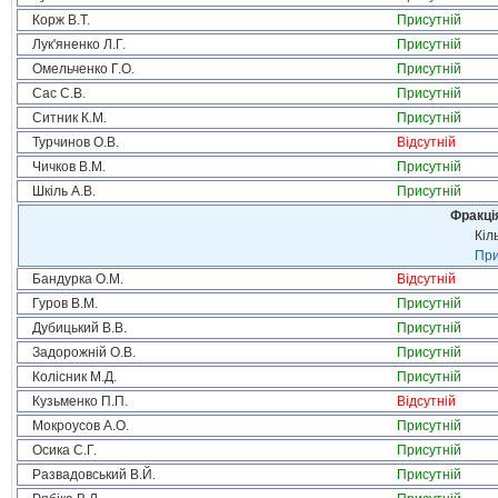
Корж В.Т.
Присутній
Лук'яненко Л.Г.
Присутній
Омельченко Г.О.
Присутній
Сас С.В.
Присутній
Ситник К.М.
Присутній
Турчинов О.В.
Відсутній
Чичков В.М.
Присутній
Шкіль А.В.
Присутній
Фракція
Кіл
При
Бандурка О.М.
Відсутній
Гуров В.М.
Присутній
Дубицький В.В.
Присутній
Задорожній О.В.
Присутній
Колісник М.Д.
Присутній
Кузьменко П.П.
Відсутній
Мокроусов А.О.
Присутній
Осика С.Г.
Присутній
Развадовський В.Й.
Присутній