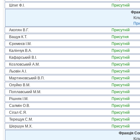
Шпиг Ф.І.
Присутній
Фрак
Кіл
При
Акопян В.Г.
Присутній
Ващук К.Т.
Присутня
Єремеєв І.М.
Присутній
Калінчук В.А.
Присутній
Кафарський В.І.
Присутній
Козловський А.М.
Присутній
Льовін А.І.
Присутній
Мартиновський В.П.
Присутній
Олуйко В.М.
Присутній
Поплавський М.М.
Присутній
Рішняк І.М.
Присутній
Салмін О.В.
Присутній
Сігал Є.Я.
Присутній
Терещук С.М.
Присутній
Шершун М.Х.
Присутній
Фракція Соц
Кіл