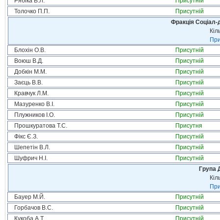
Рябіка В.Л.
Присутній
Толочко П.П.
Присутній
Фракція Соціал-д
Кіл
При
Блохін О.В.
Присутній
Воюш В.Д.
Присутній
Добкін М.М.
Присутній
Заєць В.В.
Присутній
Кравчук Л.М.
Присутній
Мазуренко В.І.
Присутній
Плужников І.О.
Присутній
Прошкуратова Т.С.
Присутня
Фікс Є.З.
Присутній
Шепетін В.Л.
Присутній
Шуфрич Н.І.
Присутній
Група 
Кіл
При
Бауер М.Й.
Присутній
Горбачов В.С.
Присутній
Кукоба А.Т.
Присутній