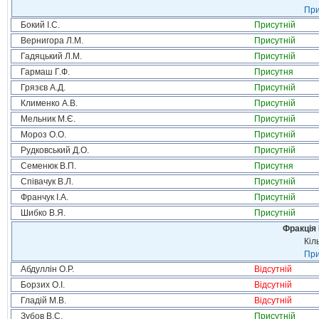
При
Бокий І.С.
Присутній
Вернигора Л.М.
Присутній
Гадяцький Л.М.
Присутній
Гармаш Г.Ф.
Присутня
Грязєв А.Д.
Присутній
Клименко А.В.
Присутній
Мельник М.Є.
Присутній
Мороз О.О.
Присутній
Рудковський Д.О.
Присутній
Семенюк В.П.
Присутня
Співачук В.Л.
Присутній
Франчук І.А.
Присутній
Шибко В.Я.
Присутній
Фракція
Кіл
При
Абдуллін О.Р.
Відсутній
Борзих О.І.
Відсутній
Гладій М.В.
Відсутній
Зубов В.С.
Присутній