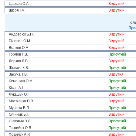
Царьов О.А.
Відсутній
Шкіря І.М.
Відсутній
Кіл
Прис
Андресюк Б.П.
Відсутній
Біловол О.М.
Відсутній
Волков О.М.
Відсутній
Горлов Г.В.
Присутній
Деркач Л.В.
Відсутній
Жеваго К.В.
Присутній
Засуха Т.В.
Відсутня
Кеменяш О.М.
Присутній
Кіссе А.І.
Присутній
Лукашук О.Г.
Відсутній
Матвієнко П.В.
Відсутній
Мусіяка В.Л.
Присутній
Олійник Б.І.
Відсутній
Сівкович В.Л.
Присутній
Тягнибок О.Я.
Присутній
Франчук А.Р.
Відсутній