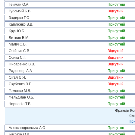
Гейман О.А.
Присутній
Губський Б.В.
Відсутній
Задирко Г.О.
Присутній
Каплієнко В.В.
Присутній
Крук Ю.Б.
Присутній
Литвин В.М.
Присутній
Маліч О.В.
Присутній
Олійник С.В.
Відсутній
Осика С.Г.
Відсутній
Писаренко В.В.
Відсутній
Радовець А.А.
Присутній
Сігал Є.Я.
Відсутній
Скубенко В.П.
Відсутній
Томенко М.В.
Присутній
Фельдман О.Б.
Присутній
Чорновіл Т.В.
Присутній
Фракція Ком
Кіл
При
Александровська А.О.
Присутня
Бабурін О.В.
Присутній