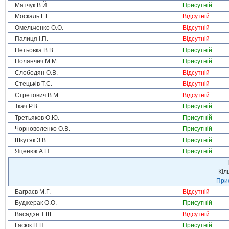
Матчук В.Й.
Присутній
Москаль Г.Г.
Відсутній
Омельченко О.О.
Відсутній
Палиця І.П.
Відсутній
Петьовка В.В.
Присутній
Полянчич М.М.
Присутній
Слободян О.В.
Відсутній
Стецьків Т.С.
Відсутній
Стретович В.М.
Відсутній
Ткач Р.В.
Присутній
Третьяков О.Ю.
Присутній
Чорноволенко О.В.
Присутній
Шкутяк З.В.
Присутній
Яценюк А.П.
Присутній
Кіл
Прис
Баграєв М.Г.
Відсутній
Буджерак О.О.
Присутній
Васадзе Т.Ш.
Відсутній
Гасюк П.П.
Присутній