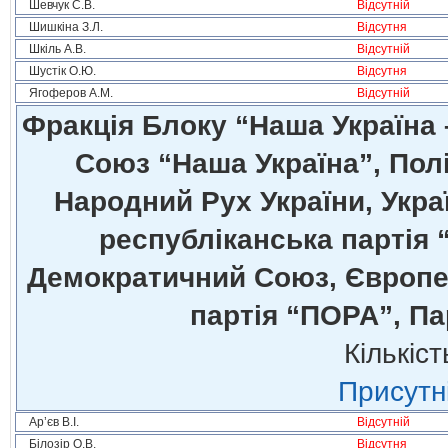
Шевчук С.В.
Відсутній
Шишкіна З.Л.
Відсутня
Шкіль А.В.
Відсутній
Шустік О.Ю.
Відсутня
Ягоферов А.М.
Відсутній
Фракція Блоку “Наша Україна
Союз “Наша Україна”, Полі
Народний Рух України, Укра
республіканська партія 
Демократичний Союз, Європей
партія “ПОРА”, Па
Кількіст
Присутні
Ар’єв В.І.
Відсутній
Білозір О.В.
Відсутня