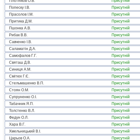
Плотніков О.В.
Присутній
Попеску І.В.
Присутній
Прасолов І.М.
Присутній
Притика Д.М.
Присутній
Пшонка А.В.
Присутній
Рибак В.В.
Присутній
Савченко І.В.
Присутній
Саламатін Д.А.
Присутній
Самофалов Г.Г.
Присутній
Святаш Д.В.
Присутній
Синиця А.М.
Присутній
Смітюх Г.Є.
Присутній
Стельмашенко В.П.
Присутній
Стоян О.М.
Присутній
Супруненко О.І.
Присутній
Табачник Я.П.
Присутній
Толстенко В.Л.
Присутній
Федун О.Л.
Присутній
Хара В.Г.
Присутній
Хмельницький В.І.
Присутній
Царьов О.А.
Присутній