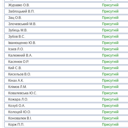
Журавко О.В.
Присутній
Заблоцький В.П.
Присутній
Зац О.В.
Присутній
Злочевський М.В.
Присутній
Зубець М.В.
Присутній
Зубов В.С.
Присутній
Іванющенко Ю.В.
Присутній
Ісаєв Л.О.
Присутній
Калюжний В.А.
Присутній
Касянюк О.Р.
Присутній
Кий С.В.
Присутній
Кисельов В.О.
Присутній
Кінах А.К.
Присутній
Клімов Л.М.
Присутній
Ковалевська Ю.С.
Присутня
Кожара Л.О.
Присутній
Козуб О.А.
Присутній
Колоцей Ю.О.
Присутній
Коновалюк В.І.
Присутній
Корж П.П.
Присутній