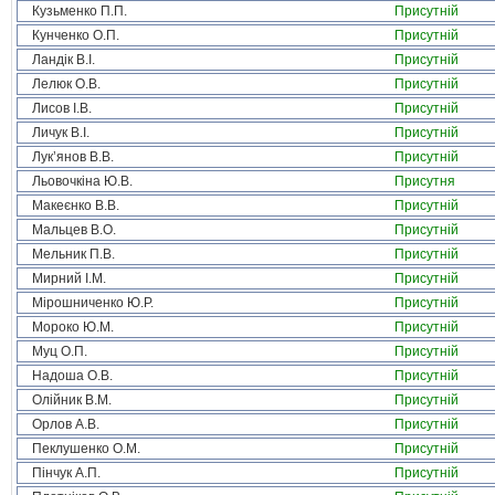
Кузьменко П.П.
Присутній
Кунченко О.П.
Присутній
Ландік В.І.
Присутній
Лелюк О.В.
Присутній
Лисов І.В.
Присутній
Личук В.І.
Присутній
Лук’янов В.В.
Присутній
Льовочкіна Ю.В.
Присутня
Макеєнко В.В.
Присутній
Мальцев В.О.
Присутній
Мельник П.В.
Присутній
Мирний І.М.
Присутній
Мірошниченко Ю.Р.
Присутній
Мороко Ю.М.
Присутній
Муц О.П.
Присутній
Надоша О.В.
Присутній
Олійник В.М.
Присутній
Орлов А.В.
Присутній
Пеклушенко О.М.
Присутній
Пінчук А.П.
Присутній