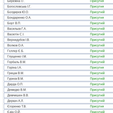
Бережна І.Г.
Присутня
Богословська І.Г.
Присутня
Болдирєв Ю.О.
Присутній
Бондаренко О.А.
Присутня
Борт В.П.
Присутній
Васильєв Г.А.
Присутній
Васютін С.І.
Присутній
Вернидубов І.В.
Присутній
Волков О.А.
Присутній
Гєллєр Є.Б.
Присутній
Глущенко І.М.
Присутній
Горбаль В.М.
Присутній
Горіна І.А.
Присутня
Грицак В.М.
Присутній
Гуреєв В.М.
Присутній
Дарда О.П.
Присутній
Демидко В.М.
Присутній
Демчишен В.В.
Присутній
Деркач А.Л.
Присутній
Єгоренко Т.В.
Присутня
Єдін О.Й.
Присутній