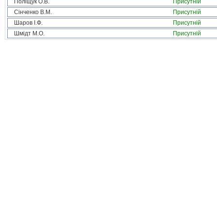
Поліщук О.В.
Присутній
Сінченко В.М.
Присутній
Шаров І.Ф.
Присутній
Шмідт М.О.
Присутній