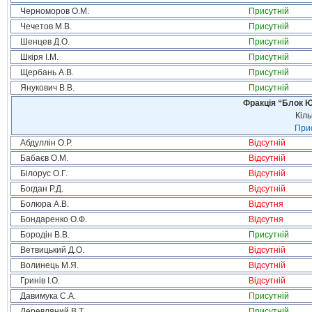
Черноморов О.М.
Присутній
Чечетов М.В.
Присутній
Шенцев Д.О.
Присутній
Шкіря І.М.
Присутній
Щербань А.В.
Присутній
Янукович В.В.
Присутній
Фракція “Блок Ю
Кіль
Прис
Абдуллін О.Р.
Відсутній
Бабаєв О.М.
Відсутній
Білорус О.Г.
Відсутній
Богдан Р.Д.
Відсутній
Болюра А.В.
Відсутня
Бондаренко О.Ф.
Відсутня
Бородін В.В.
Присутній
Ветвицький Д.О.
Відсутній
Волинець М.Я.
Відсутній
Гринів І.О.
Відсутній
Давимука С.А.
Присутній
Деревляний В.Т.
Присутній