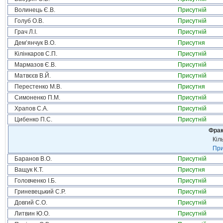
Волинець Є.В.
Присутній
Голуб О.В.
Присутній
Грач Л.І.
Присутній
Дем’янчук В.О.
Присутня
Кілінкаров С.П.
Присутній
Мармазов Є.В.
Присутній
Матвєєв В.Й.
Присутній
Перестенко М.В.
Присутня
Симоненко П.М.
Присутній
Храпов С.А.
Присутній
Цибенко П.С.
Присутній
Фрак
Кіл
При
Баранов В.О.
Присутній
Ващук К.Т.
Присутня
Головченко І.Б.
Присутній
Гриневецький С.Р.
Присутній
Довгий С.О.
Присутній
Литвин Ю.О.
Присутній