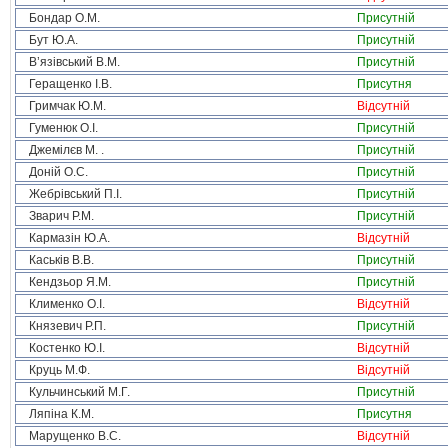
Бондар О.М.
Присутній
Бут Ю.А.
Присутній
В’язівський В.М.
Присутній
Геращенко І.В.
Присутня
Гримчак Ю.М.
Відсутній
Гуменюк О.І.
Присутній
Джемілєв М. .
Присутній
Доній О.С.
Присутній
Жебрівський П.І.
Присутній
Зварич Р.М.
Присутній
Кармазін Ю.А.
Відсутній
Каськів В.В.
Присутній
Кендзьор Я.М.
Присутній
Клименко О.І.
Відсутній
Князевич Р.П.
Присутній
Костенко Ю.І.
Відсутній
Круць М.Ф.
Відсутній
Кульчинський М.Г.
Присутній
Ляпіна К.М.
Присутня
Марущенко В.С.
Відсутній