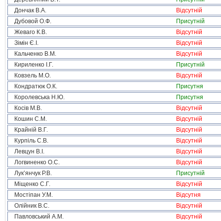
Дончак В.А.
Відсутній
Дубовой О.Ф.
Присутній
Жеваго К.В.
Відсутній
Зімін Є.І.
Відсутній
Кальченко В.М.
Відсутній
Кириленко І.Г.
Присутній
Ковзель М.О.
Відсутній
Кондратюк О.К.
Присутня
Королевська Н.Ю.
Присутня
Косів М.В.
Відсутній
Кошин С.М.
Відсутній
Крайній В.Г.
Відсутній
Курпіль С.В.
Відсутній
Левцун В.І.
Відсутній
Логвиненко О.С.
Відсутній
Лук’янчук Р.В.
Присутній
Міщенко С.Г.
Відсутній
Мостіпан У.М.
Відсутня
Олійник В.С.
Відсутній
Павловський А.М.
Відсутній