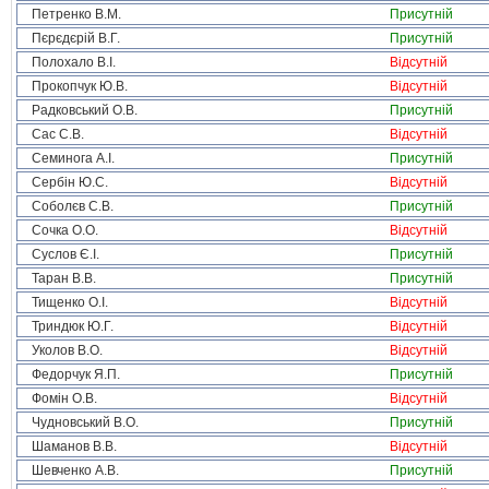
Петренко В.М.
Присутній
Пєрєдєрій В.Г.
Присутній
Полохало В.І.
Відсутній
Прокопчук Ю.В.
Відсутній
Радковський О.В.
Присутній
Сас С.В.
Відсутній
Семинога А.І.
Присутній
Сербін Ю.С.
Відсутній
Соболєв С.В.
Присутній
Сочка О.О.
Відсутній
Суслов Є.І.
Присутній
Таран В.В.
Присутній
Тищенко О.І.
Відсутній
Триндюк Ю.Г.
Відсутній
Уколов В.О.
Відсутній
Федорчук Я.П.
Присутній
Фомін О.В.
Відсутній
Чудновський В.О.
Присутній
Шаманов В.В.
Відсутній
Шевченко А.В.
Присутній