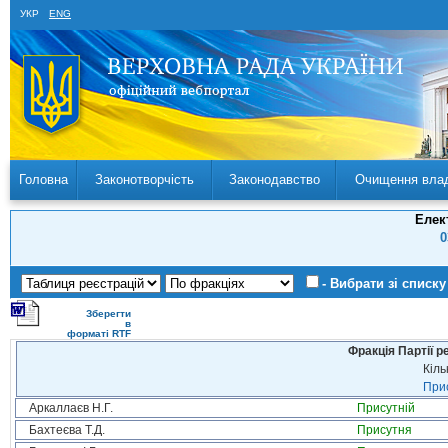
УКР
ENG
Головна
Законотворчість
Законодавство
Очищення вла
Елек
0
- Вибрати зі списку
Зберегти
в
форматі RTF
Фракція Партії р
Кіль
Прис
Аркаллаєв Н.Г.
Присутній
Бахтеєва Т.Д.
Присутня