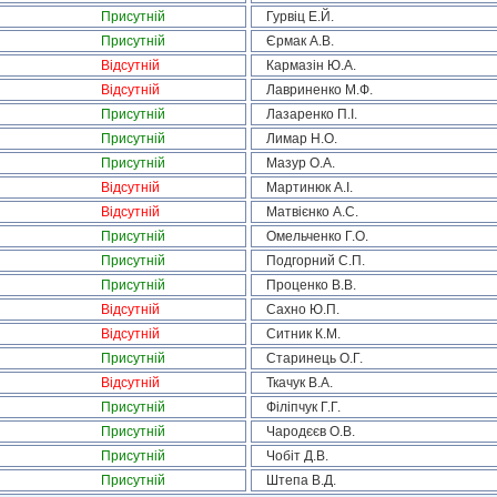
Присутній
Гурвіц Е.Й.
Присутній
Єрмак А.В.
Відсутній
Кармазін Ю.А.
Відсутній
Лавриненко М.Ф.
Присутній
Лазаренко П.І.
Присутній
Лимар Н.О.
Присутній
Мазур О.А.
Відсутній
Мартинюк А.І.
Відсутній
Матвієнко А.С.
Присутній
Омельченко Г.О.
Присутній
Подгорний С.П.
Присутній
Проценко В.В.
Відсутній
Сахно Ю.П.
Відсутній
Ситник К.М.
Присутній
Старинець О.Г.
Відсутній
Ткачук В.А.
Присутній
Філіпчук Г.Г.
Присутній
Чародєєв О.В.
Присутній
Чобіт Д.В.
Присутній
Штепа В.Д.