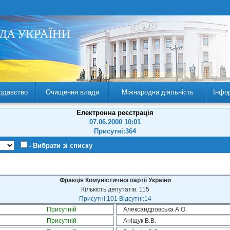
одавство
Очищення влади
Міжнародна діяльність
Інфо
Електронна реєстрація
07.06.2000 10:01
Присутні:364
- Вибрати зі списку
Фракція Комуністичної партії України
Кількість депутатів: 115
Присутні:101 Відсутні:14
Присутній
Александровська А.О.
Присутній
Аніщук В.В.