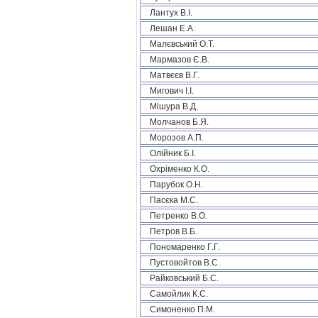
Лантух В.І.
Лешан Е.А.
Малєвський О.Т.
Мармазов Є.В.
Матвєєв В.Г.
Мигович І.І.
Мішура В.Д.
Молчанов Б.Я.
Морозов А.П.
Олійник Б.І.
Охріменко К.О.
Парубок О.Н.
Пасєка М.С.
Петренко В.О.
Петров В.Б.
Пономаренко Г.Г.
Пустовойтов В.С.
Райковський Б.С.
Самойлик К.С.
Симоненко П.М.