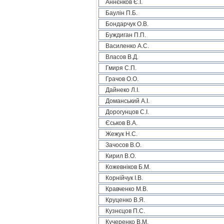
Аннєнков Є.І.
Баулін П.Б.
Бондарчук О.В.
Буждиган П.П.
Василенко А.С.
Власов В.Д.
Гмиря С.П.
Грачов О.О.
Дайнеко Л.І.
Доманський А.І.
Дорогунцов С.І.
Єськов В.А.
Жежук Н.С.
Зачосов В.О.
Кирил В.О.
Кожевніков Б.М.
Корнійчук І.В.
Кравченко М.В.
Круценко В.Я.
Кузнєцов П.С.
Кучеренко В.М.