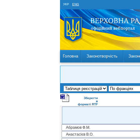
УКР
ENG
Головна
Законотворчість
Закон
Зберегти
в
форматі RTF
Абрамов Ф.М.
Анастасієв В.О.