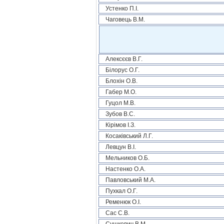
Устенко П.І.
Чаговець В.М.
Алексєєв В.Г.
Білорус О.Г.
Блохін О.В.
Габер М.О.
Гуцол М.В.
Зубов В.С.
Кірімов І.З.
Косаківський Л.Г.
Левцун В.І.
Мельников О.Б.
Настенко О.А.
Павловський М.А.
Пухкал О.Г.
Ременюк О.І.
Сас С.В.