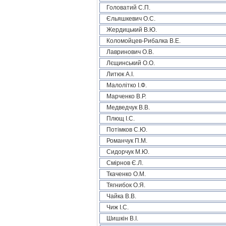
Головатий С.П.
Єльяшкевич О.С.
Жердицький В.Ю.
Коломойцев-Рибалка В.Е.
Лавринович О.В.
Лєщинський О.О.
Литюк А.І.
Малолітко І.Ф.
Марченко В.Р.
Медведчук В.В.
Плющ І.С.
Потімков С.Ю.
Романчук П.М.
Сидорчук М.Ю.
Смірнов Є.Л.
Ткаченко О.М.
Тягнибок О.Я.
Чайка В.В.
Чиж І.С.
Шишкін В.І.