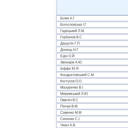
Білик А.Г.
Богословська І.Г.
Гадяцький Л.М.
Горбачов В.С.
Дашутін Г.П.
Донець Н.Г.
Єдін О.Й.
Звонарж А.Ю.
Іоффе Ю.Я.
Кондратевський С.М.
Костусєв О.О.
Мазуренко В.І.
Миримський Л.Ю.
Омеліч В.С.
Пінчук В.М.
Савенко М.М.
Синенко С.І.
Чікал А.В.