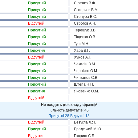
Присутній
Сіренко В.Ф.
Присутній
Сокерчак В.М.
Присутній
Степура В.С.
Відсутній
Строгов А.Н.
Присутній
Терещук В.В.
Присутній
Тіщенко О.В.
Присутній
Туш М.Н.
Присутня
Хара В.Г.
Відсутній
Хунов А.І.
Присутній
Чекалін В.М.
Присутній
Чернічко О.М.
Присутній
Чичканов С.В.
Присутній
Штепа Н.П.
Присутня
Яковенко О.М.
Відсутній
Не входять до складу фракцій
Кількість депутатів: 46
Присутні:28 Відсутні:18
Відсутній
Безугла Л.Я.
Присутній
Бродський М.Ю.
Відсутня
Гавриш С.Б.