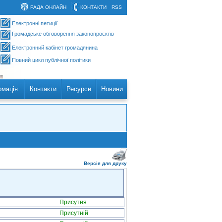
РАДА ОНЛАЙН
КОНТАКТИ
RSS
Електронні петиції
Громадське обговорення законопроєктів
Електронний кабінет громадянина
Повний цикл публічної політики
рмація
Контакти
Ресурси
Новини
Версія для друку
Присутня
Присутній