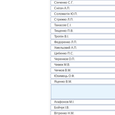
Сінченко С.Г.
Снігач А.П.
Соломатін Ю.П.
Стрижко Л.П.
Танасов С.І.
Тищенко П.В.
Тропін В.І.
Федоренко Л.П.
Хмельовий А.П.
Цибенко П.С.
Черенков О.П.
Чивюк М.В.
Чичков В.М.
Юхимець О.Ф.
Яценко В.М.
Агафонов М.І.
Бойчук І.В.
Вітренко Н.М.