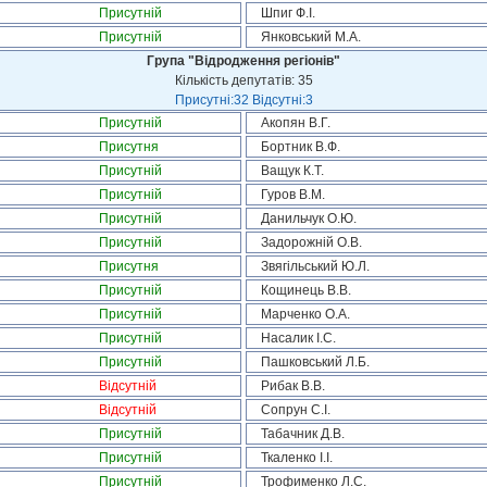
Присутній
Шпиг Ф.І.
Присутній
Янковський М.А.
Група "Відродження регіонів"
Кількість депутатів: 35
Присутні:32 Відсутні:3
Присутній
Акопян В.Г.
Присутня
Бортник В.Ф.
Присутній
Ващук К.Т.
Присутній
Гуров В.М.
Присутній
Данильчук О.Ю.
Присутній
Задорожній О.В.
Присутня
Звягільський Ю.Л.
Присутній
Кощинець В.В.
Присутній
Марченко О.А.
Присутній
Насалик І.С.
Присутній
Пашковський Л.Б.
Відсутній
Рибак В.В.
Відсутній
Сопрун С.І.
Присутній
Табачник Д.В.
Присутній
Ткаленко І.І.
Присутній
Трофименко Л.С.