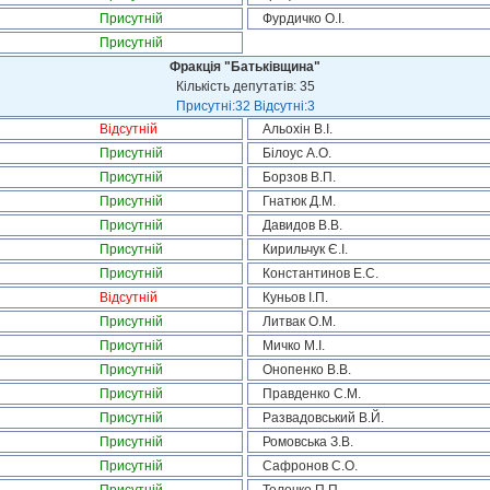
Присутній
Фурдичко О.І.
Присутній
Фракція "Батьківщина"
Кількість депутатів: 35
Присутні:32 Відсутні:3
Відсутній
Альохін В.І.
Присутній
Білоус А.О.
Присутній
Борзов В.П.
Присутній
Гнатюк Д.М.
Присутній
Давидов В.В.
Присутній
Кирильчук Є.І.
Присутній
Константинов Е.С.
Відсутній
Куньов І.П.
Присутній
Литвак О.М.
Присутній
Мичко М.І.
Присутній
Онопенко В.В.
Присутній
Правденко С.М.
Присутній
Развадовський В.Й.
Присутній
Ромовська З.В.
Присутній
Сафронов С.О.