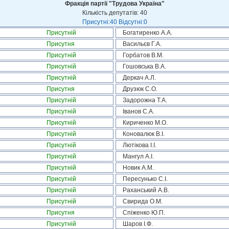
Фракція партії "Трудова Україна"
Кількість депутатів: 40
Присутні:40 Відсутні:0
Присутній
Богатиренко А.А.
Присутня
Васильєв Г.А.
Присутній
Горбатов В.М.
Присутній
Гошовська В.А.
Присутній
Деркач А.Л.
Присутня
Друзюк С.О.
Присутній
Задорожна Т.А.
Присутній
Іванов С.А.
Присутній
Кириченко М.О.
Присутній
Коновалюк В.І.
Присутній
Лютікова І.І.
Присутній
Мангул А.І.
Присутній
Новик А.М.
Присутній
Пересунько С.І.
Присутній
Раханський А.В.
Присутній
Свирида О.М.
Присутня
Спіженко Ю.П.
Присутній
Шаров І.Ф.