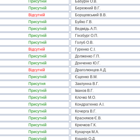
Присутній
Бабурін О.В.
Присутній
Бережний В.Г.
Відсутній
Борщевський В.В.
Присутній
Буйко Г.В.
Присутній
Ведмідь А.П.
Присутній
Гінзбург О.П.
Присутній
Голуб О.В.
Відсутній
Гуренко С.І.
Присутній
Долженко Г.П.
Присутній
Донченко Ю.Г.
Відсутній
Драголюнцев А.Д.
Присутній
Єщенко В.М.
Присутня
Заклунна В.Г.
Присутній
Іванов В.Г.
Присутній
Клочко М.О.
Присутній
Кондратенко А.І.
Присутній
Кочерга В.Г.
Присутній
Красняков Є.В.
Присутній
Крючков Г.К.
Присутній
Кухарчук М.А.
Присутній
Кушнір О.Д.