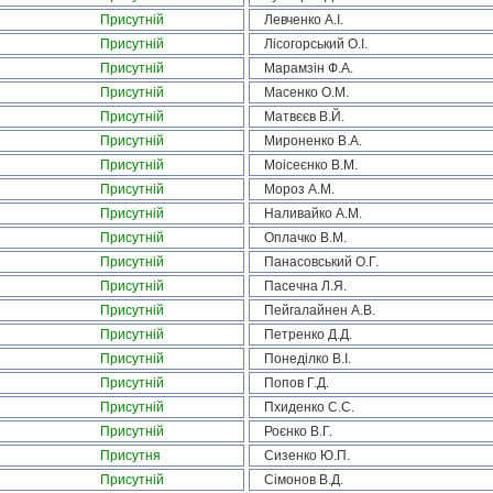
Присутній
Левченко А.І.
Присутній
Лісогорський О.І.
Присутній
Марамзін Ф.А.
Присутній
Масенко О.М.
Присутній
Матвєєв В.Й.
Присутній
Мироненко В.А.
Присутній
Моісеєнко В.М.
Присутній
Мороз А.М.
Присутній
Наливайко А.М.
Присутній
Оплачко В.М.
Присутній
Панасовський О.Г.
Присутній
Пасечна Л.Я.
Присутній
Пейгалайнен А.В.
Присутній
Петренко Д.Д.
Присутній
Понеділко В.І.
Присутній
Попов Г.Д.
Присутній
Пхиденко С.С.
Присутній
Роєнко В.Г.
Присутня
Сизенко Ю.П.
Присутній
Сімонов В.Д.