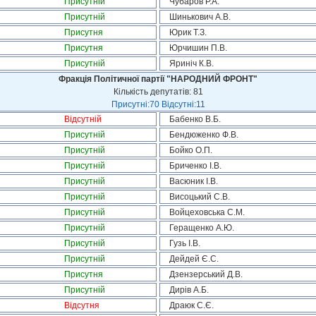
Присутній
Чубаров Р.А.
Присутній
Шинькович А.В.
Присутня
Юрик Т.З.
Присутня
Юрчишин П.В.
Присутній
Яриніч К.В.
Фракція Політичної партії "НАРОДНИЙ ФРОНТ"
Кількість депутатів: 81
Присутні:70 Відсутні:11
Відсутній
Бабенко В.Б.
Присутній
Бендюженко Ф.В.
Присутній
Бойко О.П.
Присутній
Бриченко І.В.
Присутній
Васюник І.В.
Присутній
Висоцький С.В.
Присутній
Войцеховська С.М.
Присутній
Геращенко А.Ю.
Присутній
Гузь І.В.
Присутній
Дейдей Є.С.
Присутня
Дзензерський Д.В.
Присутній
Дирів А.Б.
Відсутня
Драюк С.Є.