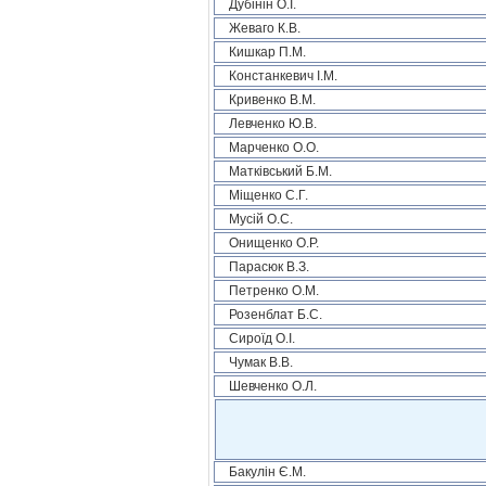
Дубінін О.І.
Жеваго К.В.
Кишкар П.М.
Констанкевич І.М.
Кривенко В.М.
Левченко Ю.В.
Марченко О.О.
Матківський Б.М.
Міщенко С.Г.
Мусій О.С.
Онищенко О.Р.
Парасюк В.З.
Петренко О.М.
Розенблат Б.С.
Сироїд О.І.
Чумак В.В.
Шевченко О.Л.
Бакулін Є.М.