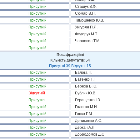
Присутній
Сташук В.Ф.
Присутній
Сюмар В.П.
Присутній
Тимошенко Ю.В.
Присутній
Унгурян П.Я.
Присутній
Федорук М.Т.
Присутній
Чорновол Т.М.
Присутній
Позафракційні
Кількість депутатів: 54
Присутні:39 Відсутні:15
Присутній
Балога І.І.
Присутній
Батенко Т.І.
Присутній
Береза Б.Ю.
Відсутній
Бублик Ю.В.
Присутня
Геращенко І.В.
Присутній
Головко М.Й.
Присутній
Гопко Г.М.
Присутній
Денисенко А.С.
Присутній
Деркач А.Л.
Присутній
Добродомов Д.Є.