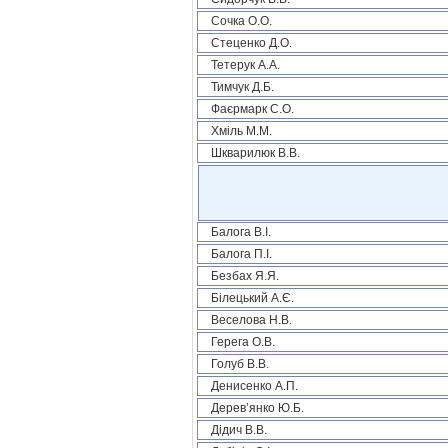
Сочка О.О.
Стеценко Д.О.
Тетерук А.А.
Тимчук Д.Б.
Фаєрмарк С.О.
Хміль М.М.
Шкварилюк В.В.
Балога В.І.
Балога П.І.
Безбах Я.Я.
Білецький А.Є.
Веселова Н.В.
Герега О.В.
Голуб В.В.
Денисенко А.П.
Дерев’янко Ю.Б.
Дідич В.В.