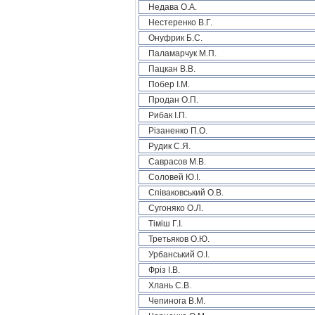
Недава О.А.
Нестеренко В.Г.
Онуфрик Б.С.
Паламарчук М.П.
Пацкан В.В.
Побер І.М.
Продан О.П.
Рибак І.П.
Різаненко П.О.
Рудик С.Я.
Саврасов М.В.
Соловей Ю.І.
Співаковський О.В.
Сугоняко О.Л.
Тіміш Г.І.
Третьяков О.Ю.
Урбанський О.І.
Фріз І.В.
Хлань С.В.
Чепинога В.М.