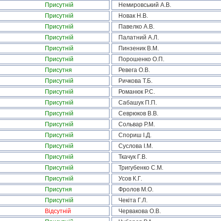
Присутній
Немировський А.В.
Присутній
Новак Н.В.
Присутній
Павелко А.В.
Присутній
Палатний А.Л.
Присутній
Пинзеник В.М.
Присутній
Порошенко О.П.
Присутня
Ревега О.В.
Присутній
Ричкова Т.Б.
Присутній
Романюк Р.С.
Присутній
Сабашук П.П.
Присутній
Севрюков В.В.
Присутній
Сольвар Р.М.
Присутній
Спориш І.Д.
Присутній
Суслова І.М.
Присутній
Ткачук Г.В.
Присутній
Тригубенко С.М.
Присутній
Усов К.Г.
Присутня
Фролов М.О.
Присутній
Чекіта Г.Л.
Відсутній
Червакова О.В.