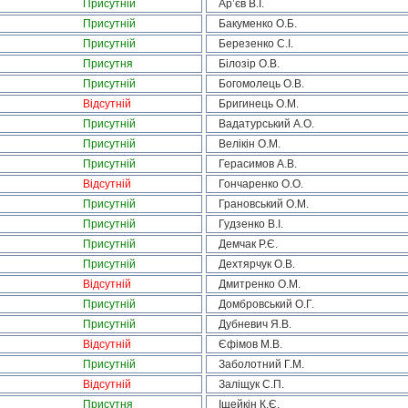
Присутній
Ар’єв В.І.
Присутній
Бакуменко О.Б.
Присутній
Березенко С.І.
Присутня
Білозір О.В.
Присутній
Богомолець О.В.
Відсутній
Бригинець О.М.
Присутній
Вадатурський А.О.
Присутній
Велікін О.М.
Присутній
Герасимов А.В.
Відсутній
Гончаренко О.О.
Присутній
Грановський О.М.
Присутній
Гудзенко В.І.
Присутній
Демчак Р.Є.
Присутній
Дехтярчук О.В.
Відсутній
Дмитренко О.М.
Присутній
Домбровський О.Г.
Присутній
Дубневич Я.В.
Відсутній
Єфімов М.В.
Присутній
Заболотний Г.М.
Відсутній
Заліщук С.П.
Присутня
Іщейкін К.Є.