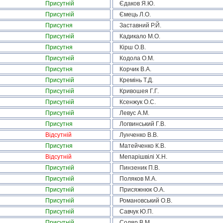
Присутній
Єдаков Я.Ю.
Присутній
Ємець Л.О.
Присутня
Заставний Р.Й.
Присутній
Кадикало М.О.
Присутня
Кірш О.В.
Присутній
Кодола О.М.
Присутня
Корчик В.А.
Присутній
Кремінь Т.Д.
Присутній
Кривошея Г.Г.
Присутній
Ксенжук О.С.
Присутній
Левус А.М.
Присутня
Логвинський Г.В.
Відсутній
Лунченко В.В.
Присутня
Матейченко К.В.
Відсутній
Мепарішвілі Х.Н.
Присутній
Пинзеник П.В.
Присутній
Поляков М.А.
Присутній
Присяжнюк О.А.
Присутній
Романовський О.В.
Присутній
Савчук Ю.П.
Присутній
Соляр В.М.