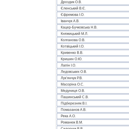
Дроздик О.В.
Єленський В.Є.
Єфремова І.О.
Іванчук А.В.
Кацер-Бучковська Н.В.
Княжицький М.Л.
Колганова О.В.
Котвіцький І.О.
Кривенко В.В.
Кришин О.Ю.
Лапін І.О.
Ледовських О.В.
Лук’янчук Р.В.
Масоріна О.С.
Медуниця О.В.
Пашинський С.В.
Підберезняк В.І.
Помазанов А.В.
Река А.О.
Романюк В.М.
Сидорчук В.В.