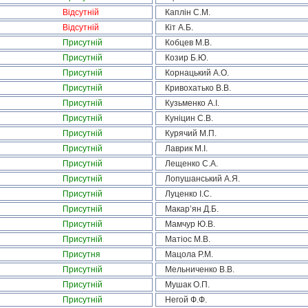
Відсутній
Каплін С.М.
Відсутній
Кіт А.Б.
Присутній
Кобцев М.В.
Присутній
Козир Б.Ю.
Присутній
Корнацький А.О.
Присутній
Кривохатько В.В.
Присутній
Кузьменко А.І.
Присутній
Куніцин С.В.
Присутній
Курячий М.П.
Присутній
Лаврик М.І.
Присутній
Лещенко С.А.
Присутній
Лопушанський А.Я.
Присутній
Луценко І.С.
Присутній
Макар’ян Д.Б.
Присутній
Мамчур Ю.В.
Присутній
Матіос М.В.
Присутня
Мацола Р.М.
Присутній
Мельниченко В.В.
Присутній
Мушак О.П.
Присутній
Негой Ф.Ф.