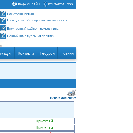
РАДА ОНЛАЙН
КОНТАКТИ
RSS
Електронні петиції
Громадське обговорення законопроєктів
Електронний кабінет громадянина
Повний цикл публічної політики
рмація
Контакти
Ресурси
Новини
Версія для друку
Присутній
Присутній