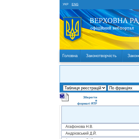
УКР
ENG
Головна
Законотворчість
Закон
Зберегти
в
форматі RTF
Агафонова Н.В.
Андрієвський Д.Й.