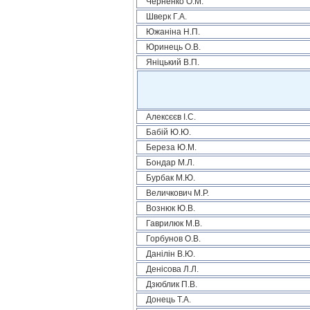
Черненко О.М.
Шверк Г.А.
Южаніна Н.П.
Юринець О.В.
Яніцький В.П.
Алексєєв І.С.
Бабій Ю.Ю.
Береза Ю.М.
Бондар М.Л.
Бурбак М.Ю.
Величкович М.Р.
Вознюк Ю.В.
Гаврилюк М.В.
Горбунов О.В.
Данілін В.Ю.
Денісова Л.Л.
Дзюблик П.В.
Донець Т.А.