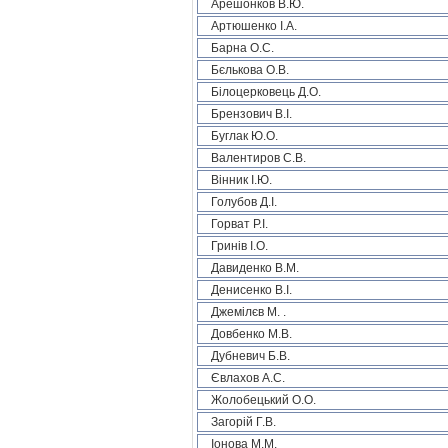
Арешонков В.Ю.
Артюшенко І.А.
Барна О.С.
Бєлькова О.В.
Білоцерковець Д.О.
Брензович В.І.
Буглак Ю.О.
Валентиров С.В.
Вінник І.Ю.
Голубов Д.І.
Горват Р.І.
Гринів І.О.
Давиденко В.М.
Денисенко В.І.
Джемілєв М. .
Довбенко М.В.
Дубневич Б.В.
Євлахов А.С.
Жолобецький О.О.
Загорій Г.В.
Іонова М.М.