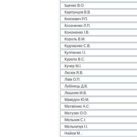
Іщенко В.О.
Карпунцов В.В.
Князевич Р.П.
Козаченко Л.П.
Кононенко І.В.
Король В.М.
Кудлаєнко С.В.
Куліченко І.І.
Курило В.С.
Кучер М.І.
Лесюк Я.В.
Лівік О.П.
Лубінець Д.В.
Люшняк М.В.
Македон Ю.М.
Матвієнко А.С.
Матузко О.О.
Мельник С.І.
Мельничук І.І.
Найєм М. .