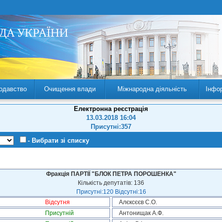
одавство
Очищення влади
Міжнародна діяльність
Інфо
Електронна реєстрація
13.03.2018 16:04
Присутні:357
- Вибрати зі списку
Фракція ПАРТІЇ "БЛОК ПЕТРА ПОРОШЕНКА"
Кількість депутатів: 136
Присутні:120 Відсутні:16
Відсутня
Алєксєєв С.О.
Присутній
Антонищак А.Ф.