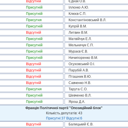
Відсутній
Єднак О.В.
Присутній
Іллєнко А.Ю.
Присутній
Клюєв С.П.
Присутня
Константіновський В.Л.
Присутній
Купрій В.М.
Відсутній
Литвин В.М.
Присутній
Матвійчук Е.Л.
Присутній
Мельничук С.П.
Присутній
Мураєв Є.В.
Присутній
Ничипоренко В.М.
Відсутній
Осуховський О.І.
Відсутній
Парубій А.В.
Відсутній
Пташник В.Ю.
Відсутній
Савченко Н.В.
Присутня
Тарута С.О.
Присутній
Шевченко В.Л.
Присутній
Ярош Д.А.
Фракція Політичної партії "Опозиційний блок"
Кількість депутатів: 43
Присутні:37 Відсутні:6
Відсутній
Балицький Є.В.