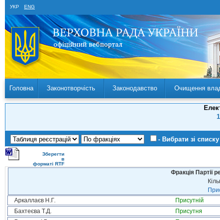
УКР
ENG
Головна
Законотворчість
Законодавство
Очищення вла
Елек
1
- Вибрати зі списку
Зберегти
в
форматі RTF
Фракція Партії р
Кіль
Прис
Аркаллаєв Н.Г.
Присутній
Бахтеєва Т.Д.
Присутня