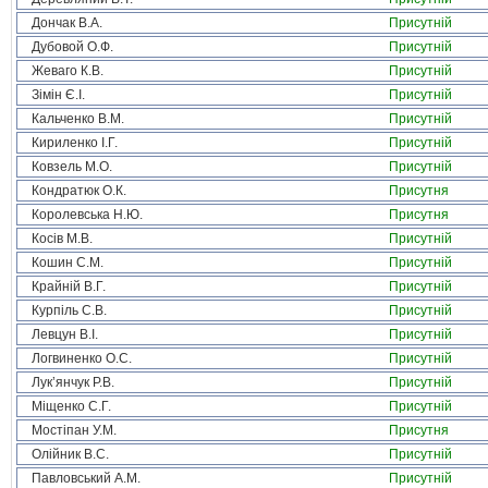
Дончак В.А.
Присутній
Дубовой О.Ф.
Присутній
Жеваго К.В.
Присутній
Зімін Є.І.
Присутній
Кальченко В.М.
Присутній
Кириленко І.Г.
Присутній
Ковзель М.О.
Присутній
Кондратюк О.К.
Присутня
Королевська Н.Ю.
Присутня
Косів М.В.
Присутній
Кошин С.М.
Присутній
Крайній В.Г.
Присутній
Курпіль С.В.
Присутній
Левцун В.І.
Присутній
Логвиненко О.С.
Присутній
Лук’янчук Р.В.
Присутній
Міщенко С.Г.
Присутній
Мостіпан У.М.
Присутня
Олійник В.С.
Присутній
Павловський А.М.
Присутній