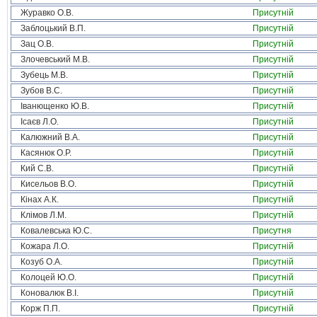
Журавко О.В.
Присутній
Заблоцький В.П.
Присутній
Зац О.В.
Присутній
Злочевський М.В.
Присутній
Зубець М.В.
Присутній
Зубов В.С.
Присутній
Іванющенко Ю.В.
Присутній
Ісаєв Л.О.
Присутній
Калюжний В.А.
Присутній
Касянюк О.Р.
Присутній
Кий С.В.
Присутній
Кисельов В.О.
Присутній
Кінах А.К.
Присутній
Клімов Л.М.
Присутній
Ковалевська Ю.С.
Присутня
Кожара Л.О.
Присутній
Козуб О.А.
Присутній
Колоцей Ю.О.
Присутній
Коновалюк В.І.
Присутній
Корж П.П.
Присутній