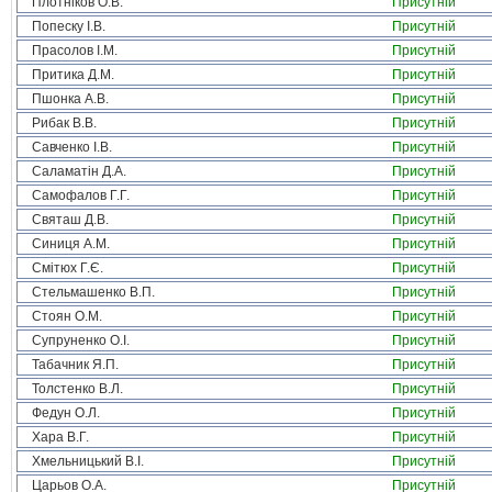
Плотніков О.В.
Присутній
Попеску І.В.
Присутній
Прасолов І.М.
Присутній
Притика Д.М.
Присутній
Пшонка А.В.
Присутній
Рибак В.В.
Присутній
Савченко І.В.
Присутній
Саламатін Д.А.
Присутній
Самофалов Г.Г.
Присутній
Святаш Д.В.
Присутній
Синиця А.М.
Присутній
Смітюх Г.Є.
Присутній
Стельмашенко В.П.
Присутній
Стоян О.М.
Присутній
Супруненко О.І.
Присутній
Табачник Я.П.
Присутній
Толстенко В.Л.
Присутній
Федун О.Л.
Присутній
Хара В.Г.
Присутній
Хмельницький В.І.
Присутній
Царьов О.А.
Присутній