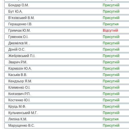
Бондар О.М.
Присутній
Бут Ю.А.
Присутній
В’язівський В.М.
Присутній
Геращенко І.В.
Присутня
Гримчак Ю.М.
Відсутній
Гуменюк О.І.
Присутній
Джемілєв М. .
Присутній
Доній О.С.
Присутній
Жебрівський П.І.
Присутній
Зварич Р.М.
Присутній
Кармазін Ю.А.
Присутній
Каськів В.В.
Присутній
Кендзьор Я.М.
Присутній
Клименко О.І.
Присутній
Князевич Р.П.
Присутній
Костенко Ю.І.
Присутній
Круць М.Ф.
Присутній
Кульчинський М.Г.
Присутній
Ляпіна К.М.
Присутня
Марущенко В.С.
Присутній