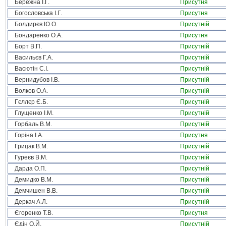
Бережна І.Г.
Присутня
Богословська І.Г.
Присутня
Болдирєв Ю.О.
Присутній
Бондаренко О.А.
Присутня
Борт В.П.
Присутній
Васильєв Г.А.
Присутній
Васютін С.І.
Присутній
Вернидубов І.В.
Присутній
Волков О.А.
Присутній
Гєллєр Є.Б.
Присутній
Глущенко І.М.
Присутній
Горбаль В.М.
Присутній
Горіна І.А.
Присутня
Грицак В.М.
Присутній
Гуреєв В.М.
Присутній
Дарда О.П.
Присутній
Демидко В.М.
Присутній
Демчишен В.В.
Присутній
Деркач А.Л.
Присутній
Єгоренко Т.В.
Присутня
Єдін О.Й.
Присутній