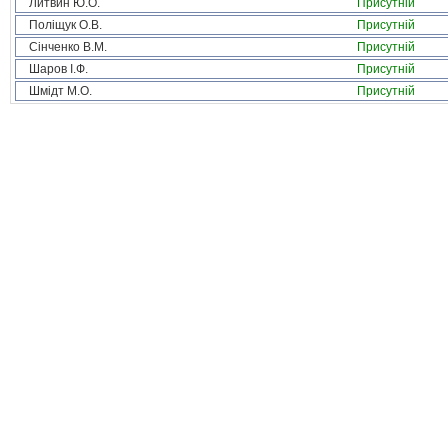
Литвин Ю.О.
Присутній
Поліщук О.В.
Присутній
Сінченко В.М.
Присутній
Шаров І.Ф.
Присутній
Шмідт М.О.
Присутній