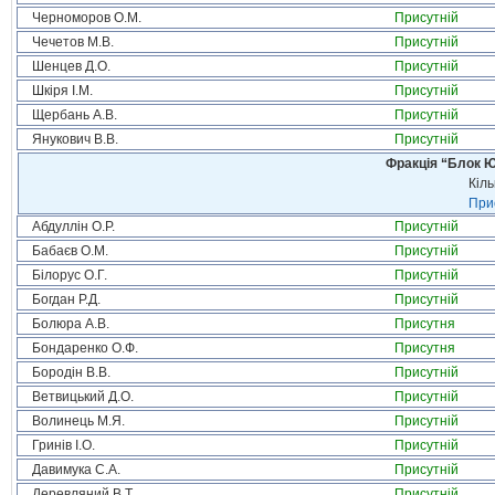
Черноморов О.М.
Присутній
Чечетов М.В.
Присутній
Шенцев Д.О.
Присутній
Шкіря І.М.
Присутній
Щербань А.В.
Присутній
Янукович В.В.
Присутній
Фракція “Блок Ю
Кіль
Прис
Абдуллін О.Р.
Присутній
Бабаєв О.М.
Присутній
Білорус О.Г.
Присутній
Богдан Р.Д.
Присутній
Болюра А.В.
Присутня
Бондаренко О.Ф.
Присутня
Бородін В.В.
Присутній
Ветвицький Д.О.
Присутній
Волинець М.Я.
Присутній
Гринів І.О.
Присутній
Давимука С.А.
Присутній
Деревляний В.Т.
Присутній