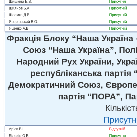
Шишкіна Е.В.
Присутня
Шиянов Б.А.
Присутній
Шлемко Д.В.
Присутній
Яворівський В.О.
Присутній
Яценко А.В.
Присутній
Фракція Блоку “Наша Україна
Союз “Наша Україна”, Полі
Народний Рух України, Укра
республіканська партія 
Демократичний Союз, Європей
партія “ПОРА”, Па
Кількіст
Присутні
Ар’єв В.І.
Відсутній
Білозір О.В.
Присутня