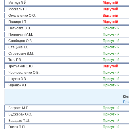
Матчук В.Й.
Відсутній
Москаль Г.Г.
Відсутній
Омельченко О.О.
Відсутній
Палиця І.П.
Відсутній
Петьовка В.В.
Присутній
Полянчич М.М.
Присутній
Слободян О.В.
Присутній
Стецьків Т.С.
Присутній
Стретович В.М.
Присутній
Ткач Р.В.
Присутній
Третьяков О.Ю.
Відсутній
Чорноволенко О.В.
Присутній
Шкутяк З.В.
Присутній
Яценюк А.П.
Присутній
Кіл
При
Баграєв М.Г.
Присутній
Буджерак О.О.
Присутній
Васадзе Т.Ш.
Присутній
Гасюк П.П.
Присутній