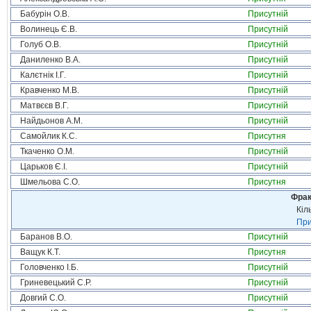
Бабурін О.В.
Присутній
Волинець Є.В.
Присутній
Голуб О.В.
Присутній
Даниленко В.А.
Присутній
Калєтнік І.Г.
Присутній
Кравченко М.В.
Присутній
Матвєєв В.Г.
Присутній
Найдьонов А.М.
Присутній
Самойлик К.С.
Присутня
Ткаченко О.М.
Присутній
Царьков Є.І.
Присутній
Шмельова С.О.
Присутня
Фрак
Кіл
При
Баранов В.О.
Присутній
Ващук К.Т.
Присутня
Головченко І.Б.
Присутній
Гриневецький С.Р.
Присутній
Довгий С.О.
Присутній