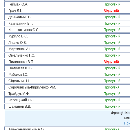
Гейман О.А.
Присутній
Грач Л.І.
Відсутній
Денькович І.В.
Присутній
Камчатний В.Г.
Присутній
Константинов Є.С.
Присутній
Курило В.С.
Присутній
Ляшко О.В.
Присутній
Мартинюк А.І.
Присутній
Омельченко Г.О.
Присутній
Пилипенко В.П.
Відсутній
Полунєєв Ю.В.
Присутній
Рибаков І.О.
Присутній
Сідельник І.І.
Присутній
Сорочинська-Кириленко Р.М.
Присутня
Трайдук М.Ф.
Присутній
Черпіцький О.З.
Присутній
Шаманов В.В.
Присутній
Фракція Ком
Кіл
При
Александровська А.О.
Присутня