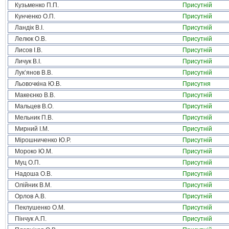
Кузьменко П.П.
Присутній
Кунченко О.П.
Присутній
Ландік В.І.
Присутній
Лелюк О.В.
Присутній
Лисов І.В.
Присутній
Личук В.І.
Присутній
Лук’янов В.В.
Присутній
Льовочкіна Ю.В.
Присутня
Макеєнко В.В.
Присутній
Мальцев В.О.
Присутній
Мельник П.В.
Присутній
Мирний І.М.
Присутній
Мірошниченко Ю.Р.
Присутній
Мороко Ю.М.
Присутній
Муц О.П.
Присутній
Надоша О.В.
Присутній
Олійник В.М.
Присутній
Орлов А.В.
Присутній
Пеклушенко О.М.
Присутній
Пінчук А.П.
Присутній