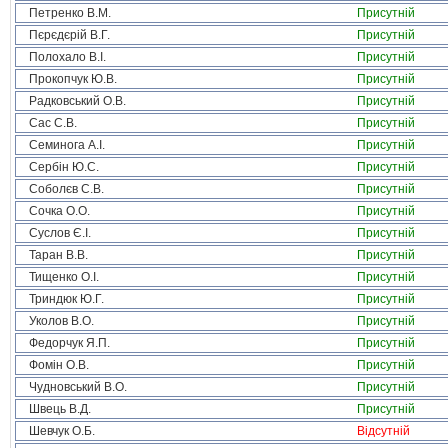
Петренко В.М.
Присутній
Пєрєдєрій В.Г.
Присутній
Полохало В.І.
Присутній
Прокопчук Ю.В.
Присутній
Радковський О.В.
Присутній
Сас С.В.
Присутній
Семинога А.І.
Присутній
Сербін Ю.С.
Присутній
Соболєв С.В.
Присутній
Сочка О.О.
Присутній
Суслов Є.І.
Присутній
Таран В.В.
Присутній
Тищенко О.І.
Присутній
Триндюк Ю.Г.
Присутній
Уколов В.О.
Присутній
Федорчук Я.П.
Присутній
Фомін О.В.
Присутній
Чудновський В.О.
Присутній
Швець В.Д.
Присутній
Шевчук О.Б.
Відсутній